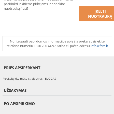
pasirinkti ir kitiems pirkėjams ir pridėkite
nuotrauką (-as)?
ĮKELTI
NUOTRAUKĄ
Norite gauti papildomos informacijos apie šią prekę, susisiekite
telefono numeriu +370 700 44 979 arba el. pašto adresu
info@fera.lt
PRIEŠ APSIPERKANT
Perskaitykite mūsų straipsnius - BLOGAS
UŽSAKYMAS
PO APSIPIRKIMO