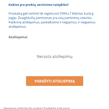
Kokios yra prekių vertinimo taisyklės?
Produktą gali vertinti tik registruoti FERA.LT klientai, kurie jį
įsigijo. Žvaigždučių įvertinimas yra visų įvertinimų vidurkis.
Patikrinę atsiliepimus, paskelbsime ir teigiamus, ir neigiamus
atsiliepimus.
Atsiliepimai
Nerasta atsiliepimų
PARAŠYTI ATSILIEPIMĄ
Neseniai įsigijote šią prekę? Padėkite tinkamai