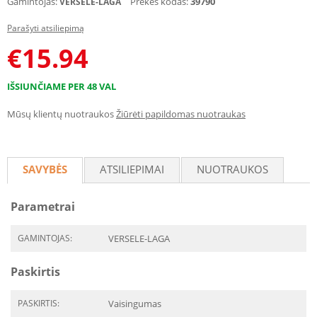
Gamintojas:
Prekės kodas:
39790
VERSELE-LAGA
Parašyti atsiliepimą
€
15.94
IŠSIUNČIAME PER 48 VAL
Mūsų klientų nuotraukos
Žiūrėti papildomas nuotraukas
SAVYBĖS
ATSILIEPIMAI
NUOTRAUKOS
Parametrai
GAMINTOJAS:
VERSELE-LAGA
Paskirtis
PASKIRTIS:
Vaisingumas