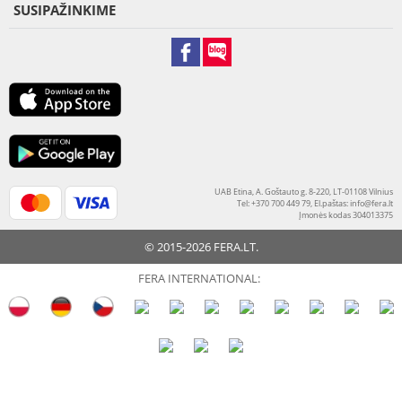
SUSIPAŽINKIME
UAB Etina, A. Goštauto g. 8-220, LT-01108 Vilnius
Tel: +370 700 449 79, El.paštas:
info@fera.lt
Įmonės kodas 304013375
© 2015-2026 FERA.LT.
FERA INTERNATIONAL: