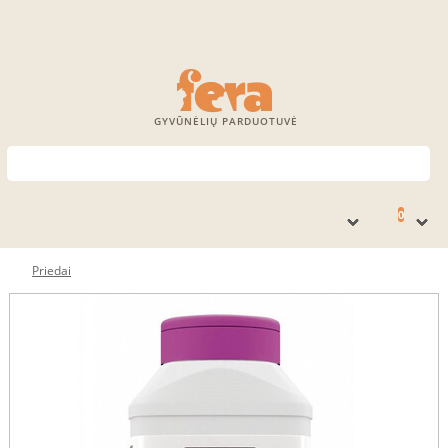
GYVŪNĖLIŲ PARDUOTUVĖ
0
Priedai