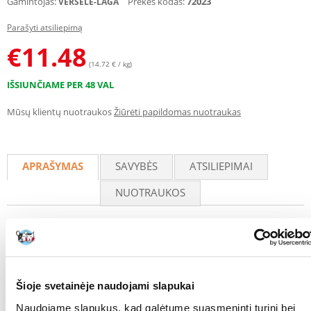
Gamintojas:
Prekės kodas:
72023
VERSELE-LAGA
Parašyti atsiliepimą
€
11.48
(14.72 € / kg)
IŠSIUNČIAME PER 48 VAL
Mūsų klientų nuotraukos
Žiūrėti papildomas nuotraukas
APRAŠYMAS
SAVYBĖS
ATSILIEPIMAI
NUOTRAUKOS
DEODO FLOWER
- gėlių kvapo dezodorantas, skirtas kačių kraiko
dėžutėms.
Jis neutralizuoja nemalonius kvapus ir pailgina kraiko dėželėje esančio
kraiko tarnavimo laiką.
Šioje svetainėje naudojami slapukai
Naudojimo būdas:
tolygiai užbarstykite produkto sluoksnį ant kraiko
dėklo dugno ir užberkite kraiku.
Naudojame slapukus, kad galėtume suasmeninti turinį bei