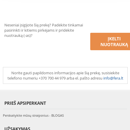
Neseniai įsigijote šią prekę? Padėkite tinkamai
pasirinkti ir kitiems pirkėjams ir pridėkite
nuotrauką (-as)?
ĮKELTI
NUOTRAUKĄ
Norite gauti papildomos informacijos apie šią prekę, susisiekite
telefono numeriu +370 700 44 979 arba el. pašto adresu
info@fera.lt
PRIEŠ APSIPERKANT
Perskaitykite mūsų straipsnius - BLOGAS
UŽSAKYMAS