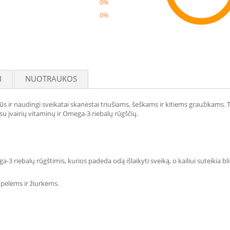
0%
0%
Reco
I
NUOTRAUKOS
dūs ir naudingi sveikatai skanėstai triušiams, šeškams ir kitiems graužikams. 
su įvairių vitaminų ir Omega-3 riebalų rūgščių.
a-3 riebalų rūgštimis, kurios padeda odą išlaikyti sveiką, o kailiui suteikia bli
 pelėms ir žiurkėms.