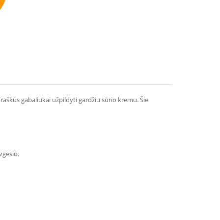
mmend
Traškūs gabaliukai užpildyti gardžiu sūrio kremu. Šie
zgesio.