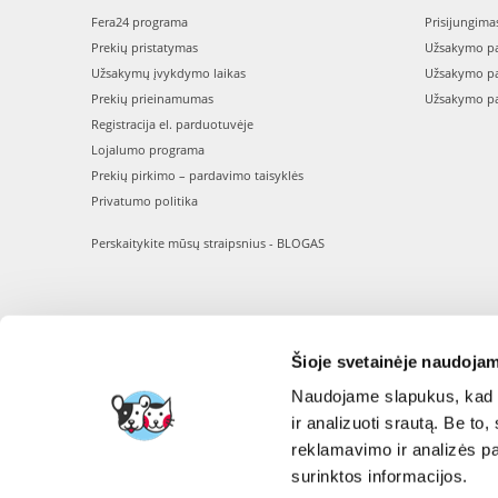
Fera24 programa
Prisijungima
Prekių pristatymas
Užsakymo pa
Užsakymų įvykdymo laikas
Užsakymo pa
Prekių prieinamumas
Užsakymo pa
Registracija el. parduotuvėje
Lojalumo programa
Prekių pirkimo – pardavimo taisyklės
Privatumo politika
Perskaitykite mūsų straipsnius - BLOGAS
Šioje svetainėje naudojam
Naudojame slapukus, kad g
ir analizuoti srautą. Be t
reklamavimo ir analizės par
surinktos informacijos.