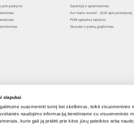
s prie paskyros
Garantija ir aptarnavimas
keitimas
Kur mano siunta? - DUK apie pristatymą
teikimas
PVM sąskaitos faktūros
tvirtinimas
Skundai ir prekių grąžinimas
i slapukai
alėtume suasmeninti turinį bei skelbimus, teikti visuomeninės m
o, svetainės naudojimo informaciją bendriname su visuomeninės m
tneriais, kurie gali ją pridėti prie kitos jūsų pateiktos arba naud