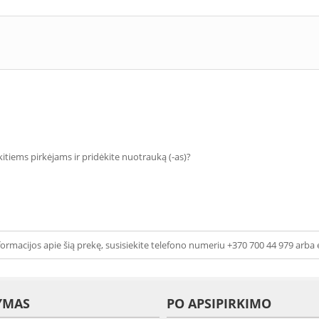
 kitiems pirkėjams ir pridėkite nuotrauką (-as)?
ormacijos apie šią prekę, susisiekite telefono numeriu +370 700 44 979 arba 
YMAS
PO APSIPIRKIMO