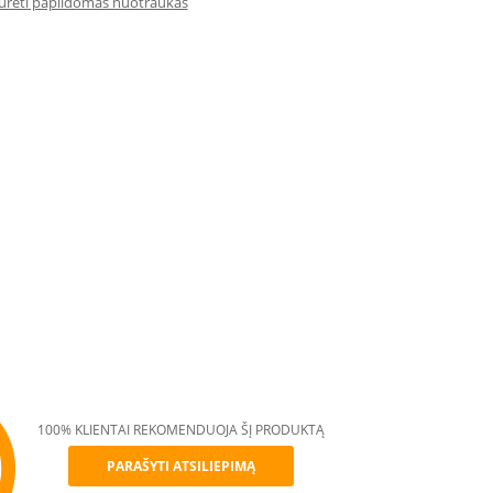
iūrėti papildomas nuotraukas
100% KLIENTAI REKOMENDUOJA ŠĮ PRODUKTĄ
PARAŠYTI ATSILIEPIMĄ