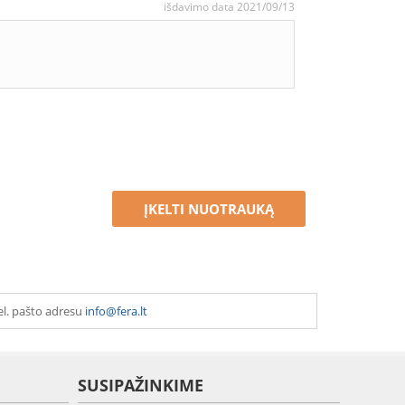
išdavimo data 2021/09/13
ĮKELTI NUOTRAUKĄ
el. pašto adresu
info@fera.lt
SUSIPAŽINKIME