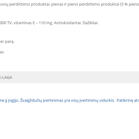
daržovių perdirbimo produktai, pienas ir pieno perdirbimo produktai (5 % pieno
000 TV, vitaminas E – 110 mg. Antioksidantai. Dažikliai.
er parą.
as
E-LAGA
urie jį įsigijo. Žvaigždučių įvertinimas yra visų įvertinimų vidurkis. Patikrinę 