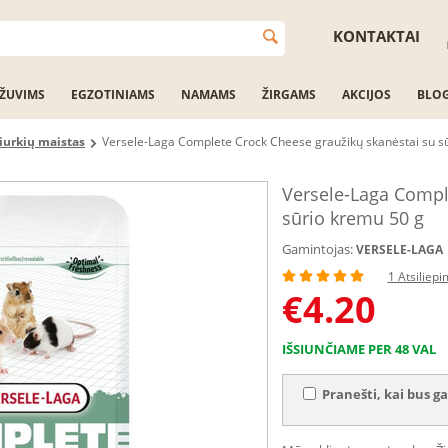
KONTAKTAI
ŽUVIMS
EGZOTINIAMS
NAMAMS
ŽIRGAMS
AKCIJOS
BLO
iurkių maistas
Versele-Laga Complete Crock Cheese graužikų skanėstai su s
Versele-Laga Compl
sūrio kremu 50 g
Gamintojas:
VERSELE-LAGA
1 Atsiliep
€
4.20
IŠSIUNČIAME PER 48 VAL
Pranešti, kai bus ga