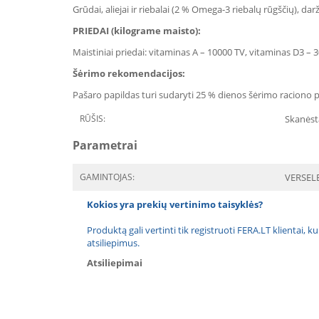
Grūdai, aliejai ir riebalai (2 % Omega-3 riebalų rūgščių), 
PRIEDAI
(kilograme maisto)
:
Maistiniai priedai: vitaminas A – 10000 TV, vitaminas D3 – 3
Šėrimo rekomendacijos:
Pašaro papildas turi sudaryti 25 % dienos šėrimo raciono p
RŪŠIS:
Skanėst
Parametrai
GAMINTOJAS:
VERSEL
Kokios yra prekių vertinimo taisyklės?
Produktą gali vertinti tik registruoti FERA.LT klientai, k
atsiliepimus.
Atsiliepimai