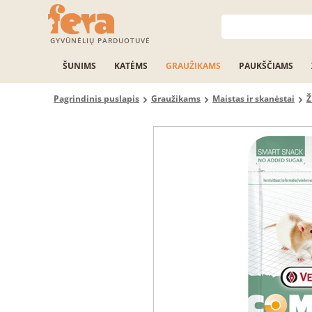
GYVŪNĖLIŲ PARDUOTUVĖ
ŠUNIMS
KATĖMS
GRAUŽIKAMS
PAUKŠČIAMS
Pagrindinis puslapis
Graužikams
Maistas ir skanėstai
Ž