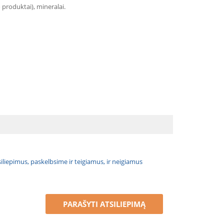
 produktai), mineralai.
atsiliepimus, paskelbsime ir teigiamus, ir neigiamus
PARAŠYTI ATSILIEPIMĄ