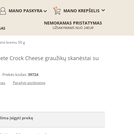
0
MANO PASKYRA
MANO KREPŠELIS
NEMOKAMAS PRISTATYMAS
UŽSAKYMAMS NUO 24EUR
GAS
ūrio kremu 50 g
ete Crock Cheese graužikų skanėstai su
Prekės kodas:
39724
imas
Parašyti atsiliepimą
lima įsigyti prekę