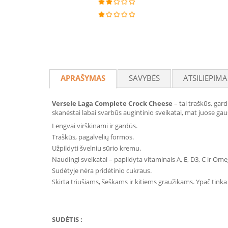
APRAŠYMAS
SAVYBĖS
ATSILIEPIMA
Versele Laga Complete Crock Cheese
– tai traškūs, gar
skanėstai labai svarbūs augintinio sveikatai, mat juose gau
Lengvai virškinami ir gardūs.
Traškūs, pagalvėlių formos.
Užpildyti švelniu sūrio kremu.
Naudingi sveikatai – papildyta vitaminais A, E, D3, C ir Omeg
Sudėtyje nėra pridėtinio cukraus.
Skirta triušiams, šeškams ir kitiems graužikams. Ypač tinka
SUDĖTIS :