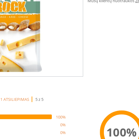
Mūsų klientų nuotraukos
Ž
1 ATSILIEPIMAS
5 z 5
100%
0%
100%
0%