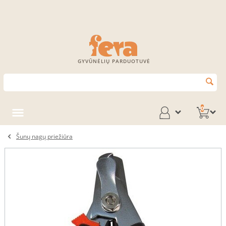
GYVŪNĖLIŲ PARDUOTUVĖ
0
Šunų nagų priežiūra