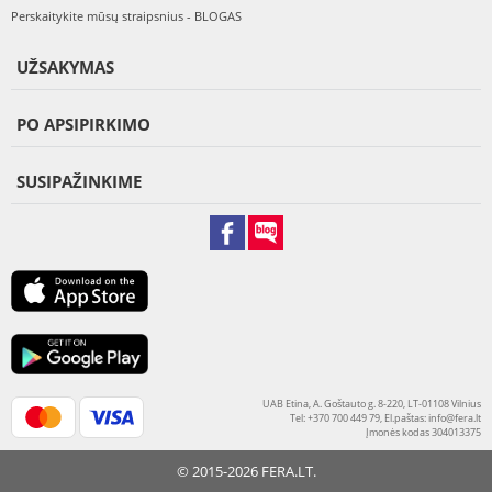
Perskaitykite mūsų straipsnius - BLOGAS
UŽSAKYMAS
PO APSIPIRKIMO
SUSIPAŽINKIME
UAB Etina, A. Goštauto g. 8-220, LT-01108 Vilnius
Tel: +370 700 449 79, El.paštas:
info@fera.lt
Įmonės kodas 304013375
© 2015-2026 FERA.LT.