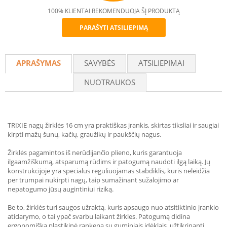
100% KLIENTAI REKOMENDUOJA ŠĮ PRODUKTĄ
PARAŠYTI ATSILIEPIMĄ
Recommend
APRAŠYMAS
SAVYBĖS
ATSILIEPIMAI
NUOTRAUKOS
TRIXIE nagų žirklės 16 cm yra praktiškas įrankis, skirtas tiksliai ir saugiai
kirpti mažų šunų, kačių, graužikų ir paukščių nagus.
Žirklės pagamintos iš nerūdijančio plieno, kuris garantuoja
ilgaamžiškumą, atsparumą rūdims ir patogumą naudoti ilgą laiką. Jų
konstrukcijoje yra specialus reguliuojamas stabdiklis, kuris neleidžia
per trumpai nukirpti nagų, taip sumažinant sužalojimo ar
nepatogumo jūsų augintiniui riziką.
Be to, žirklės turi saugos užraktą, kuris apsaugo nuo atsitiktinio įrankio
atidarymo, o tai ypač svarbu laikant žirkles. Patogumą didina
ergonomiška plastikinė rankena su guminiais įdėklais, užtikrinanti