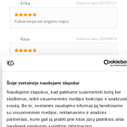
Erika
išdavimo data 2025/01/21
Puikiai kerpa net aviganio nagus.
Rasa
išdavimo data 2024/08/14
Puikios žirklės. Įveikia storus didelio šuns nagelius.
D
išdavimo data 2023/11/02
Šioje svetainėje naudojami slapukai
Naudojame slapukus, kad galėtume suasmeninti turinį bei
Atsiunte visiskai kitos spalvos
skelbimus, teikti visuomeninės medijos funkcijas ir analizuoti
srautą. Be to, svetainės naudojimo informaciją bendriname
Asta
išdavimo data 2022/02/27
su visuomeninės medijos, reklamavimo ir analizės
partneriais, kurie gali ją pridėti prie kitos jūsų pateiktos arba
naudojant paslaugas surinktos informacijos.