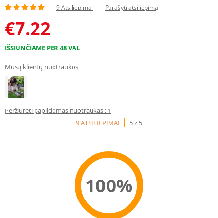
9 Atsiliepimai
Parašyti atsiliepimą
€
7.22
IŠSIUNČIAME PER 48 VAL
Mūsų klientų nuotraukos
Peržiūrėti papildomas nuotraukas : 1
9 ATSILIEPIMAI
5 z 5
100%