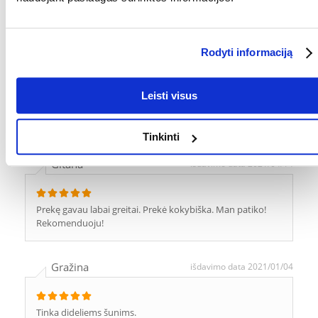
Dar nebandžiau...
Rima
išdavimo data 2021/05/31
Rodyti informaciją
Kerpa gerai, tik reikia daugiau praktikos jas benaudojant,
Leisti visus
kad nepažeisti šunio nago, todėl labai patogu kad yra
ribojimas iki kiek galima kirpti.
Tinkinti
Gitana
išdavimo data 2021/04/14
Prekę gavau labai greitai. Prekė kokybiška. Man patiko!
Rekomenduoju!
Gražina
išdavimo data 2021/01/04
Tinka dideliems šunims.