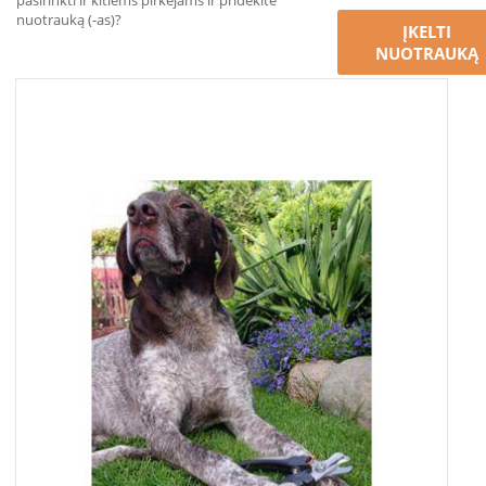
pasirinkti ir kitiems pirkėjams ir pridėkite
nuotrauką (-as)?
ĮKELTI
NUOTRAUKĄ