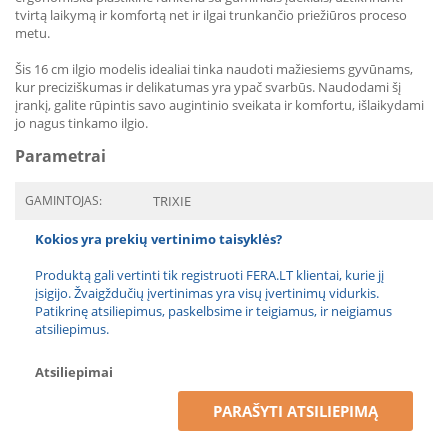
tvirtą laikymą ir komfortą net ir ilgai trunkančio priežiūros proceso
metu.
Šis 16 cm ilgio modelis idealiai tinka naudoti mažiesiems gyvūnams,
kur preciziškumas ir delikatumas yra ypač svarbūs. Naudodami šį
įrankį, galite rūpintis savo augintinio sveikata ir komfortu, išlaikydami
jo nagus tinkamo ilgio.
Parametrai
GAMINTOJAS:
TRIXIE
Kokios yra prekių vertinimo taisyklės?
Produktą gali vertinti tik registruoti FERA.LT klientai, kurie jį
įsigijo. Žvaigždučių įvertinimas yra visų įvertinimų vidurkis.
Patikrinę atsiliepimus, paskelbsime ir teigiamus, ir neigiamus
atsiliepimus.
Atsiliepimai
PARAŠYTI ATSILIEPIMĄ