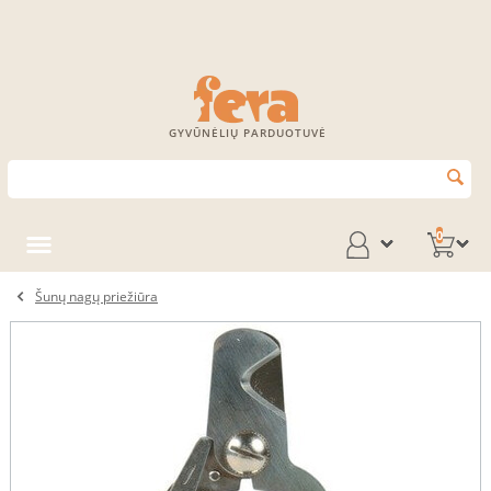
GYVŪNĖLIŲ PARDUOTUVĖ
0
Šunų nagų priežiūra