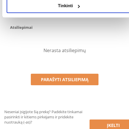
įsigijo. Žvaigždučių įvertinimas yra visų įvertinimų vidurkis.
Tinkinti
Patikrinę atsiliepimus, paskelbsime ir teigiamus, ir neigiamus
atsiliepimus.
Atsiliepimai
Nerasta atsiliepimų
PARAŠYTI ATSILIEPIMĄ
Neseniai įsigijote šią prekę? Padėkite tinkamai
pasirinkti ir kitiems pirkėjams ir pridėkite
nuotrauką (-as)?
ĮKELTI