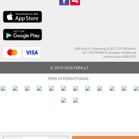
UAB Etina, A. Goštauto g. 8-220, LT-01108 Vilnius
Tel: +370 700 449 79, El.paštas:
info@fera.lt
Įmonės kodas 304013375
© 2015-2026 FERA.LT.
FERA INTERNATIONAL: