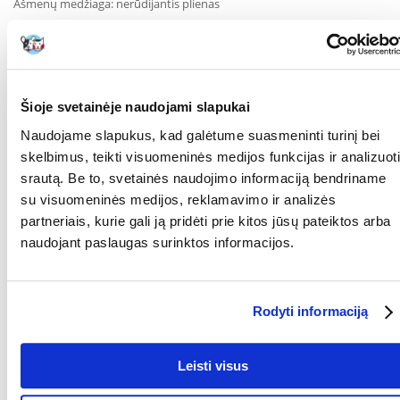
Ašmenų medžiaga: nerūdijantis plienas
Rankenos: plastikinės su neslystančia guma
Apsaugos: saugos užraktas, elementas, ribojantis kirpimo gylį
Privalumai:
Šioje svetainėje naudojami slapukai
Saugus ir tikslus mažų gyvūnų nagų kirpimas
Naudojame slapukus, kad galėtume suasmeninti turinį bei
Saugos užraktas – apsaugo nuo netyčinio atsidarymo
skelbimus, teikti visuomeninės medijos funkcijas ir analizuoti
srautą. Be to, svetainės naudojimo informaciją bendriname
Kirpimo gylio blokada – neleidžia per giliai nukirpti nago
su visuomeninės medijos, reklamavimo ir analizės
Patogi rankena – stabilumas ir naudojimo komfortas
partneriais, kurie gali ją pridėti prie kitos jūsų pateiktos arba
naudojant paslaugas surinktos informacijos.
Parametrai
Rodyti informaciją
GAMINTOJAS:
TRIXIE
Leisti visus
Kokios yra prekių vertinimo taisyklės?
Produktą gali vertinti tik registruoti FERA.LT klientai, kurie jį