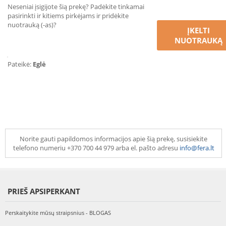
Neseniai įsigijote šią prekę? Padėkite tinkamai
pasirinkti ir kitiems pirkėjams ir pridėkite
nuotrauką (-as)?
ĮKELTI
NUOTRAUKĄ
Pateikė:
Eglė
Norite gauti papildomos informacijos apie šią prekę, susisiekite
telefono numeriu +370 700 44 979 arba el. pašto adresu
info@fera.lt
PRIEŠ APSIPERKANT
Perskaitykite mūsų straipsnius - BLOGAS