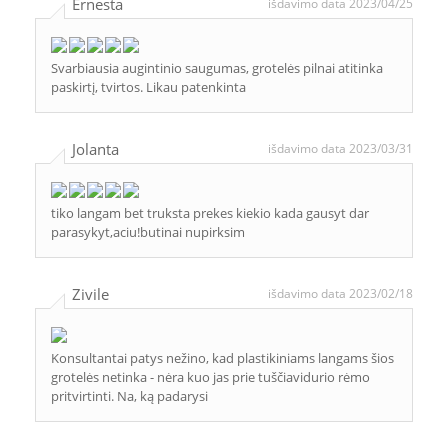
Ernesta
išdavimo data 2023/04/25
Svarbiausia augintinio saugumas, grotelės pilnai atitinka
paskirtį, tvirtos. Likau patenkinta
Jolanta
išdavimo data 2023/03/31
tiko langam bet truksta prekes kiekio kada gausyt dar
parasykyt,aciu!butinai nupirksim
Zivile
išdavimo data 2023/02/18
Konsultantai patys nežino, kad plastikiniams langams šios
grotelės netinka - nėra kuo jas prie tuščiavidurio rėmo
pritvirtinti. Na, ką padarysi