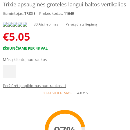
Trixie apsauginės grotelės langui baltos vertikalios
Gamintojas:
Prekės kodas:
11649
TRIXIE
30 Atsiliepimas
Parašyti atsiliepimą
€
5.05
IŠSIUNČIAME PER 48 VAL
Mūsų klientų nuotraukos
Peržiūrėti papildomas nuotraukas : 1
30 ATSILIEPIMAS
4.8 z 5