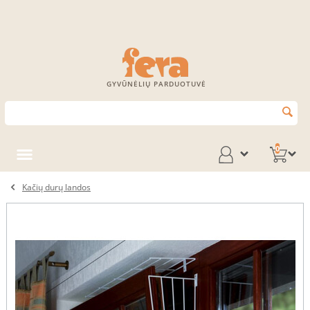
GYVŪNĖLIŲ PARDUOTUVĖ
0
Kačių durų landos