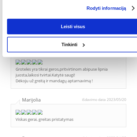
Rodyti informaciją
Perku nebe pirmą kartą, šias groteles ,visiems
rekomenduoju!
Labai greitas ir kokybiškas parduotuvės darbas . Sėkmės
Leisti visus
Jums
Tinkinti
Irena
išdavimo data 2024/06/18
Grotelės yra tikrai geros,pritvirtinom abipuse lipnia
juosta,laikosi tvirtai.Katytė saugi!
Dėkoju už greitą ir mandagų aptarnavimą !
Marijolia
išdavimo data 2023/05/20
Viskas gerai, greitas pristatymas