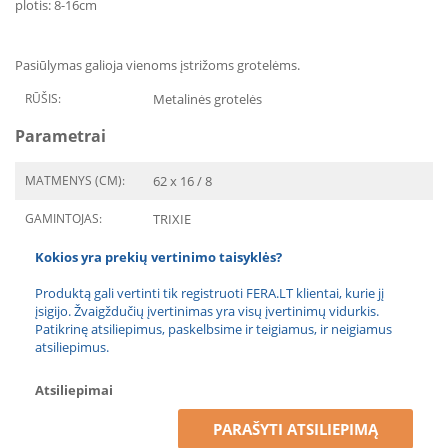
plotis: 8-16cm
Pasiūlymas galioja vienoms įstrižoms grotelėms.
RŪŠIS:
Metalinės grotelės
Parametrai
MATMENYS (CM):
62 x 16 / 8
GAMINTOJAS:
TRIXIE
Kokios yra prekių vertinimo taisyklės?
Produktą gali vertinti tik registruoti FERA.LT klientai, kurie jį
įsigijo. Žvaigždučių įvertinimas yra visų įvertinimų vidurkis.
Patikrinę atsiliepimus, paskelbsime ir teigiamus, ir neigiamus
atsiliepimus.
Atsiliepimai
PARAŠYTI ATSILIEPIMĄ