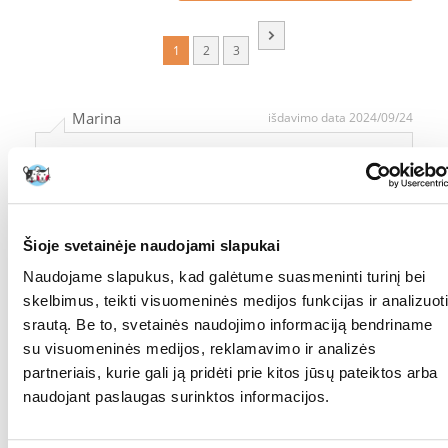
1
2
3
Marina
išdavimo data 2024/09/24
Tiko
Rasa
išdavimo data 2024/08/26
Šioje svetainėje naudojami slapukai
Naudojame slapukus, kad galėtume suasmeninti turinį bei
skelbimus, teikti visuomeninės medijos funkcijas ir analizuoti
Perku nebe pirmą kartą, šias groteles ,visiems
srautą. Be to, svetainės naudojimo informaciją bendriname
rekomenduoju!
Labai greitas ir kokybiškas parduotuvės darbas . Sėkmės
su visuomeninės medijos, reklamavimo ir analizės
Jums
partneriais, kurie gali ją pridėti prie kitos jūsų pateiktos arba
naudojant paslaugas surinktos informacijos.
Rasa
išdavimo data 2024/08/26