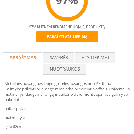
97%
97% KLIENTAI REKOMENDUOJA ŠĮ PRODUKTĄ
PARAŠYTI ATSILIEPIMĄ
Recommend
APRAŠYMAS
SAVYBĖS
ATSILIEPIMAI
NUOTRAUKOS
Metalinės apsauginės langų grotelės apsaugos nuo iškritimo.
Galimybė prilidyti prie lango rėmo arba pritvirtinti varžtais. Universalūs
matmenys, daugumai langų ir balkono durų montuojami su galimybe
pakreipti.
balta spalva
matmenys:
ilgis: 62cm