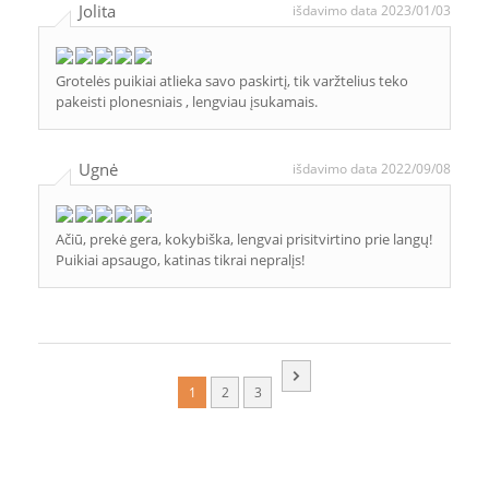
Jolita
išdavimo data 2023/01/03
Grotelės puikiai atlieka savo paskirtį, tik varžtelius teko
pakeisti plonesniais , lengviau įsukamais.
Ugnė
išdavimo data 2022/09/08
Ačiū, prekė gera, kokybiška, lengvai prisitvirtino prie langų!
Puikiai apsaugo, katinas tikrai nepralįs!
1
2
3