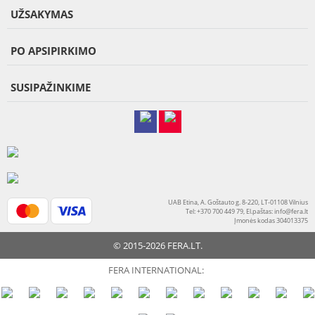
UŽSAKYMAS
PO APSIPIRKIMO
SUSIPAŽINKIME
UAB Etina, A. Goštauto g. 8-220, LT-01108 Vilnius
Tel: +370 700 449 79, El.paštas:
info@fera.lt
Įmonės kodas 304013375
© 2015-2026 FERA.LT.
FERA INTERNATIONAL: