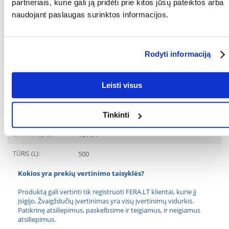
partneriais, kurie gali ją pridėti prie kitos jūsų pateiktos arba
(mangano (II) sulfato monohidratas) 67 mg/kg, cinkas (cinko sulfato
monohidratas) 40 mg/kg, geležis (geležies (II) sulfato monohidratas) 26
naudojant paslaugas surinktos informacijos.
mg/kg. Dažikliai, konservantai, antioksidantai.
RŪŠIS:
Dribsniai
Parametrai
Rodyti informaciją
PAKUOTĖS SVORIS
0.110
Leisti visus
(KG):
PREKIŲ LINIJA:
TETRA Pro Colour Multi
Crips
Tinkinti
GAMINTOJAS:
TETRA
TŪRIS (L):
500
Kokios yra prekių vertinimo taisyklės?
Produktą gali vertinti tik registruoti FERA.LT klientai, kurie jį
įsigijo. Žvaigždučių įvertinimas yra visų įvertinimų vidurkis.
Patikrinę atsiliepimus, paskelbsime ir teigiamus, ir neigiamus
atsiliepimus.