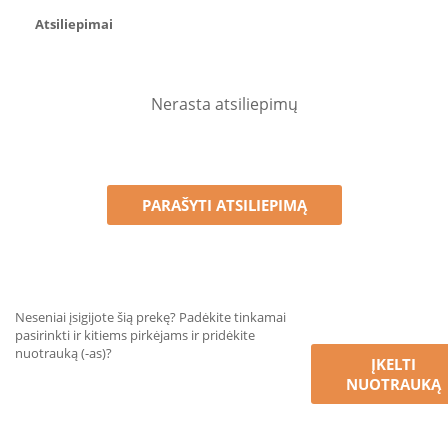
Atsiliepimai
Nerasta atsiliepimų
PARAŠYTI ATSILIEPIMĄ
Neseniai įsigijote šią prekę? Padėkite tinkamai
pasirinkti ir kitiems pirkėjams ir pridėkite
nuotrauką (-as)?
ĮKELTI
NUOTRAUKĄ