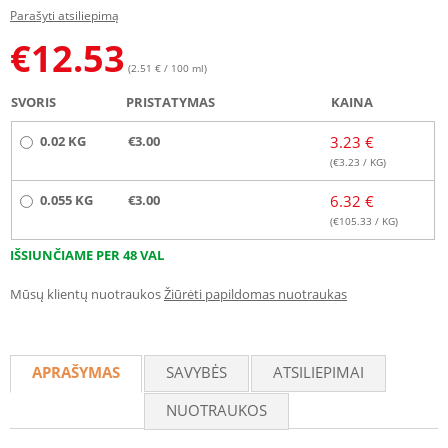
Parašyti atsiliepimą
€
12.53
(2.51 € / 100 ml)
SVORIS
PRISTATYMAS
KAINA
0.02 KG
€3.00
3.23 €
(€
3.23
/ KG)
0.055 KG
€3.00
6.32 €
(€
105.33
/ KG)
IŠSIUNČIAME PER 48 VAL
Mūsų klientų nuotraukos
Žiūrėti papildomas nuotraukas
APRAŠYMAS
SAVYBĖS
ATSILIEPIMAI
NUOTRAUKOS