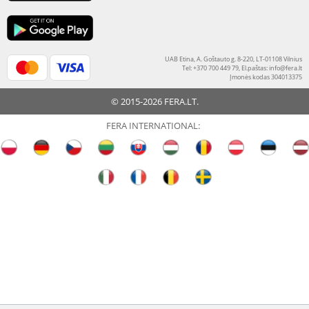
UAB Etina, A. Goštauto g. 8-220, LT-01108 Vilnius
Tel: +370 700 449 79, El.paštas:
info@fera.lt
Įmonės kodas 304013375
© 2015-2026 FERA.LT.
FERA INTERNATIONAL: