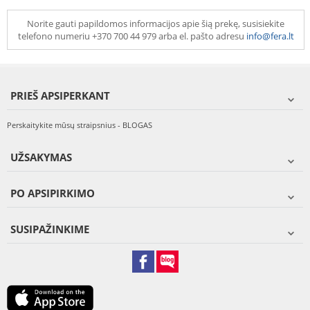
Norite gauti papildomos informacijos apie šią prekę, susisiekite
telefono numeriu +370 700 44 979 arba el. pašto adresu
info@fera.lt
PRIEŠ APSIPERKANT
Perskaitykite mūsų straipsnius - BLOGAS
UŽSAKYMAS
PO APSIPIRKIMO
SUSIPAŽINKIME