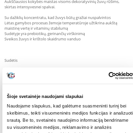
Aukščiausios kokybės maistas visoms dekoratyvinių žuvų rūšims,
skirtas intensyvesnei spalvai.
Su dažiklių koncentratu, kad žuvys būtų gražiai nuspalvintos
Lėtas gamybos procesas žemoje temperatūroje užtikrina aukštą
maistinę vertę ir vitaminų stabilumą
Sudėtyje yra prebiotikų, gerinančių virškinimą
Sveikos žuvys ir krištolo skaidrumo vanduo
Sudėtis
Žuvis ir žuvų dariniai, augalinių baltymų ekstraktai, grūdai, mielės,
aliejai ir riebalai, moliuskai ir vėžiagyviai, įvairūs cukrūs (oligofruktozė
1,0%), dumbliai.
Analizė
Šioje svetainėje naudojami slapukai
Žali baltymai 46,0 %, žali riebalai 12,0 %, žalioji ląsteliena 3,0 %, drėgmė
Naudojame slapukus, kad galėtume suasmeninti turinį bei
9,0 %.
skelbimus, teikti visuomeninės medijos funkcijas ir analizuoti
Priedai
srautą. Be to, svetainės naudojimo informaciją bendriname
su visuomeninės medijos, reklamavimo ir analizės
Vitaminai: Vitaminas D3 1860 TV/kg. Mikroelementai: manganas