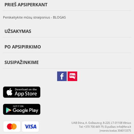
PRIEŠ APSIPERKANT
Perskaitykite mūsų straipsnius - BLOGAS
UŽSAKYMAS
PO APSIPIRKIMO
SUSIPAŽINKIME
UAB Etina, A. Goštauto g. 8-220, LT-01108 Vilnius
Tel: +370 700 449 79, El.paštas:
info@fera.lt
Įmonės kodas 304013375