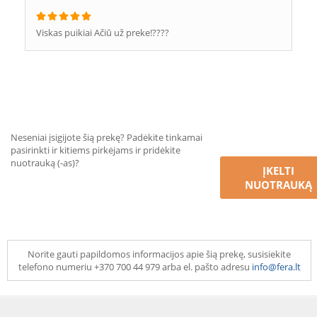
Viskas puikiai Ačiū už preke!????
Neseniai įsigijote šią prekę? Padėkite tinkamai
pasirinkti ir kitiems pirkėjams ir pridėkite
nuotrauką (-as)?
ĮKELTI
NUOTRAUKĄ
Norite gauti papildomos informacijos apie šią prekę, susisiekite
telefono numeriu +370 700 44 979 arba el. pašto adresu
info@fera.lt