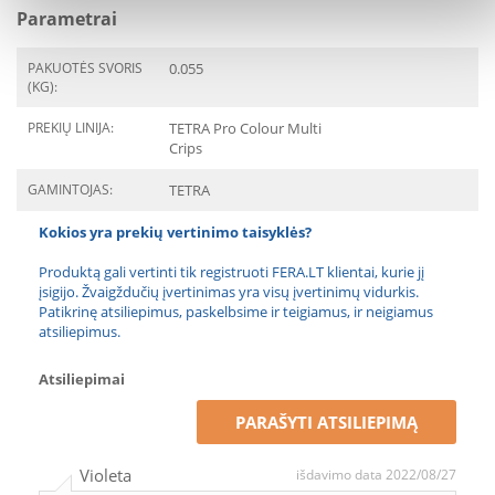
Parametrai
PAKUOTĖS SVORIS
0.055
(KG):
PREKIŲ LINIJA:
TETRA Pro Colour Multi
Crips
GAMINTOJAS:
TETRA
Kokios yra prekių vertinimo taisyklės?
Produktą gali vertinti tik registruoti FERA.LT klientai, kurie jį
įsigijo. Žvaigždučių įvertinimas yra visų įvertinimų vidurkis.
Patikrinę atsiliepimus, paskelbsime ir teigiamus, ir neigiamus
atsiliepimus.
Atsiliepimai
PARAŠYTI ATSILIEPIMĄ
Violeta
išdavimo data 2022/08/27