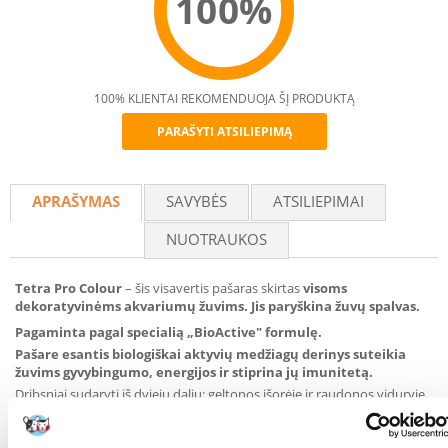
100%
100% KLIENTAI REKOMENDUOJA ŠĮ PRODUKTĄ
PARAŠYTI ATSILIEPIMĄ
Recommend
APRAŠYMAS
SAVYBĖS
ATSILIEPIMAI
NUOTRAUKOS
Tetra Pro Colour
– šis visavertis pašaras skirtas
visoms
dekoratyvinėms akvariumų žuvims. Jis paryškina žuvų spalvas.
Pagaminta pagal specialią „BioActive" formulę.
Pašare esantis biologiškai aktyvių medžiagų derinys suteikia
žuvims gyvybingumo, energijos ir stiprina jų imunitetą.
Dribsniai sudaryti iš dviejų dalių: geltonos išorėje ir raudonos viduryje.
Raudonoje dalyje gausu koncentruotos medžiagos –
karotinoido
,
kuri paryškina žuvų spalvą, padeda išsaugoti atspalvius. Spalvą taip