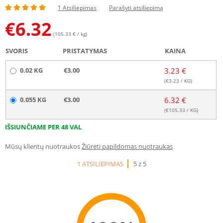
1 Atsiliepimas
Parašyti atsiliepimą
€
6.32
(105.33 € / kg)
SVORIS
PRISTATYMAS
KAINA
0.02 KG
€3.00
3.23 €
(€
3.23
/ KG)
0.055 KG
€3.00
6.32 €
(€
105.33
/ KG)
IŠSIUNČIAME PER 48 VAL
Mūsų klientų nuotraukos
Žiūrėti papildomas nuotraukas
1 ATSILIEPIMAS
5 z 5