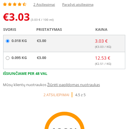
2 Atsiliepimai
Parašyti atsiliepimą
€
3.03
(3.03 € / 100 ml)
SVORIS
PRISTATYMAS
KAINA
0.018 KG
€3.00
3.03 €
(€
3.03
/ KG)
0.095 KG
€3.00
12.53 €
(€
2.51
/ KG)
IŠSIUNČIAME PER 48 VAL
Mūsų klientų nuotraukos
Žiūrėti papildomas nuotraukas
2 ATSILIEPIMAI
4.5 z 5