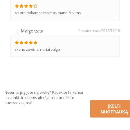
tai yra tinkamas maistas mano žuvims
Małgorzata
išdavimo data 2017/11/16
skanu žuvims, noriai valgo
Neseniai įsigijote šią prekę? Padėkite tinkamai
pasirinkti ir kitiems pirkėjams ir pridėkite
nuotrauką (-as)?
ĮKELTI
NUOTRAUKĄ