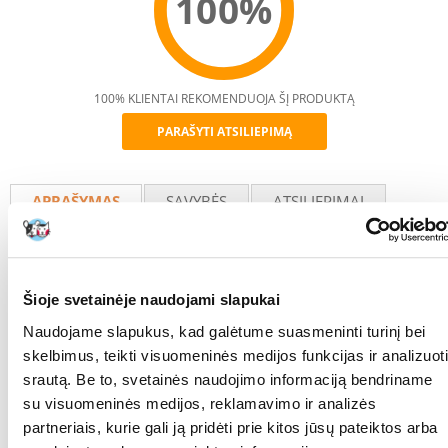
100%
100% KLIENTAI REKOMENDUOJA ŠĮ PRODUKTĄ
PARAŠYTI ATSILIEPIMĄ
Recommend
APRAŠYMAS
SAVYBĖS
ATSILIEPIMAI
NUOTRAUKOS
"Tetra Pro Algae" yra augalinis maistas žuvims. Jis atitinka visų žolėdžių
Šioje svetainėje naudojami slapukai
žuvų poreikius (tinka ir burnoje gyvenančioms žuvims). Naujoviška
žemos temperatūros gamybos technologija išsaugo daugiau vitaminų
Naudojame slapukus, kad galėtume suasmeninti turinį bei
ir mikroelementų. Palaiko žuvų atsparumą ligoms.
skelbimus, teikti visuomeninės medijos funkcijas ir analizuoti
Pakuotė: 100 ml.
srautą. Be to, svetainės naudojimo informaciją bendriname
su visuomeninės medijos, reklamavimo ir analizės
RŪŠIS:
Tabletės
partneriais, kurie gali ją pridėti prie kitos jūsų pateiktos arba
Parametrai