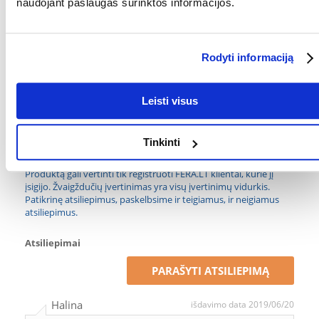
naudojant paslaugas surinktos informacijos.
PAKUOTĖS SVORIS
0.018
(KG):
Rodyti informaciją
PREKIŲ LINIJA:
TETRA Pro Algae
GAMINTOJAS:
TETRA
Leisti visus
TŪRIS (L):
0.1
Tinkinti
Kokios yra prekių vertinimo taisyklės?
Produktą gali vertinti tik registruoti FERA.LT klientai, kurie jį
įsigijo. Žvaigždučių įvertinimas yra visų įvertinimų vidurkis.
Patikrinę atsiliepimus, paskelbsime ir teigiamus, ir neigiamus
atsiliepimus.
Atsiliepimai
PARAŠYTI ATSILIEPIMĄ
Halina
išdavimo data 2019/06/20