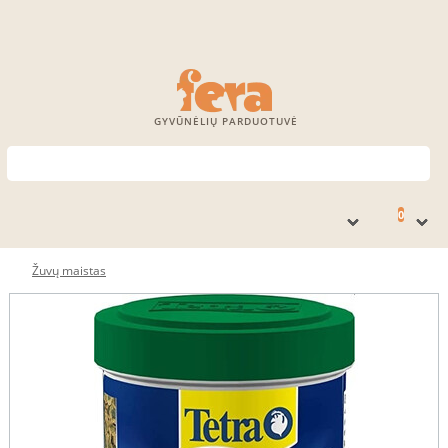
GYVŪNĖLIŲ PARDUOTUVĖ
0
Žuvų maistas