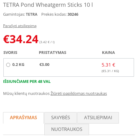
TETRA Pond Wheatgerm Sticks 10 l
Gamintojas:
Prekės kodas:
30246
TETRA
Parašyti atsiliepimą
€
34.24
(3.42 € / l)
SVORIS
PRISTATYMAS
KAINA
0.2 KG
€3.00
5.31 €
(€
5.31
/ KG)
IŠSIUNČIAME PER 48 VAL
Mūsų klientų nuotraukos
Žiūrėti papildomas nuotraukas
APRAŠYMAS
SAVYBĖS
ATSILIEPIMAI
NUOTRAUKOS