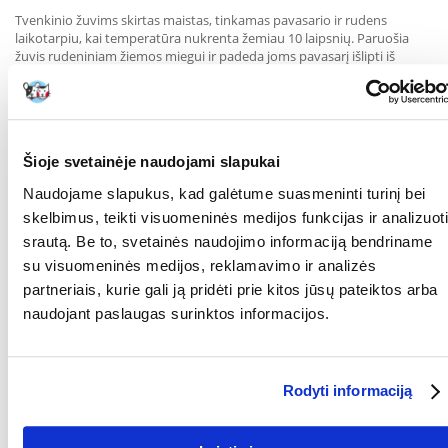
Tvenkinio žuvims skirtas maistas, tinkamas pavasario ir rudens
laikotarpiu, kai temperatūra nukrenta žemiau 10 laipsnių. Paruošia
žuvis rudeniniam žiemos miegui ir padeda joms pavasarį išlipti iš
žiemos miego. Lengvai virškinamas dėl sudėtyje esančių kviečių
gemalų. Pakuotė 10 l.
Sudėtis
Augalinių baltymų ekstraktai, grūdai, augalinės kilmės produktai
(kviečių gemalų miltai 28,4 %), mielės, dumbliai, aliejai ir riebalai,
Šioje svetainėje naudojami slapukai
mineralai.
Naudojame slapukus, kad galėtume suasmeninti turinį bei
Analitinės sudedamosios dalys
skelbimus, teikti visuomeninės medijos funkcijas ir analizuoti
Žali baltymai 33 %, žali riebalai 5,5 %, žalioji ląsteliena 2 %, drėgmė 8 %.
srautą. Be to, svetainės naudojimo informaciją bendriname
su visuomeninės medijos, reklamavimo ir analizės
Priedai
Vitaminai: Vitaminas D3 1730 TV/kg. Rūgštingumą reguliuojančios
partneriais, kurie gali ją pridėti prie kitos jūsų pateiktos arba
medžiagos: Citrinos rūgštis 274 mg/kg.
naudojant paslaugas surinktos informacijos.
Parametrai
PAKUOTĖS SVORIS
2.0
Rodyti informaciją
(KG):
PREKIŲ LINIJA:
TETRA Pond Wheatgerm