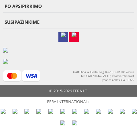
PO APSIPIRKIMO
SUSIPAŽINKIME
UAB Etina, A. Goštauto g. 8-220, LT-01108 Vilnius
Tel: +370 700 449 79, El.paštas:
info@fera.lt
Įmonės kodas 304013375
© 2015-2026 FERA.LT.
FERA INTERNATIONAL: