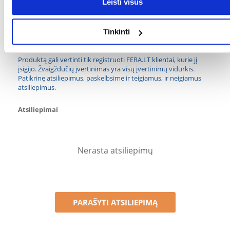
Leisti visus
Sticks
GAMINTOJAS:
TETRA
Tinkinti
Kokios yra prekių vertinimo taisyklės?
Produktą gali vertinti tik registruoti FERA.LT klientai, kurie jį
įsigijo. Žvaigždučių įvertinimas yra visų įvertinimų vidurkis.
Patikrinę atsiliepimus, paskelbsime ir teigiamus, ir neigiamus
atsiliepimus.
Atsiliepimai
Nerasta atsiliepimų
PARAŠYTI ATSILIEPIMĄ