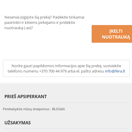
Neseniai įsigijote šią prekę? Padėkite tinkamai
pasirinkti ir kitiems pirkėjams ir pridėkite
nuotrauką (-as)?
ĮKELTI
NUOTRAUKĄ
Norite gauti papildomos informacijos apie šią prekę, susisiekite
telefono numeriu +370 700 44 979 arba el. pašto adresu
info@fera.lt
PRIEŠ APSIPERKANT
Perskaitykite mūsų straipsnius - BLOGAS
UŽSAKYMAS