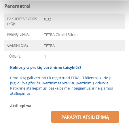
Parametrai
PAKUOTĖS SVORIS
0.32
(KG):
PREKIŲ LINIJA:
TETRA Cichlid Sticks
GAMINTOJAS:
TETRA
TŪRIS (L):
1
Kokios yra prekių vertinimo taisyklės?
Produktą gali vertinti tik registruoti FERA.LT klientai, kurie jį
įsigijo. Žvaigždučių įvertinimas yra visų įvertinimų vidurkis.
Patikrinę atsiliepimus, paskelbsime ir teigiamus, ir neigiamus
atsiliepimus.
Atsiliepimai
PARAŠYTI ATSILIEPIMĄ