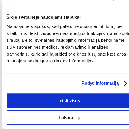
natūralius šių žuvų rūšių mitybos įpročius
Padidina spalvos intensyvumą, atsparumą ir augimą
Šioje svetainėje naudojami slapukai
Naudojame slapukus, kad galėtume suasmeninti turinį bei
Sudėtis
skelbimus, teikti visuomeninės medijos funkcijas ir analizuoti
Žuvis ir žuvų dariniai, augaliniai produktai, augalinių baltymų
srautą. Be to, svetainės naudojimo informaciją bendriname
ekstraktai, mielės, grūdai, aliejus ir riebalai, mineralai, dumbliai, įvairūs
su visuomeninės medijos, reklamavimo ir analizės
cukrūs (oligofruktozė 1 %).
partneriais, kurie gali ją pridėti prie kitos jūsų pateiktos arba
Analizė
naudojant paslaugas surinktos informacijos.
Žali baltymai 46,0 %, žali riebalai 8,0 %, žalioji ląsteliena 2,0 %, drėgmė
6,0 %.
Rodyti informaciją
Priedai
Vitaminai: Vitaminas D3 1900 TV/kg. Mikroelementai: manganas
Leisti visus
(mangano (II) sulfato monohidratas) 69 mg/kg, cinkas (cinko sulfato
monohidratas) 41 mg/kg, geležis (geležies (II) sulfato monohidratas) 27
mg/kg. Jungiamosios medžiagos: Bentonitas-montmorilonitas 5100
mg/kg. Dažikliai, konservantai, antioksidantai.
Tinkinti
RŪŠIS:
Lazdelės