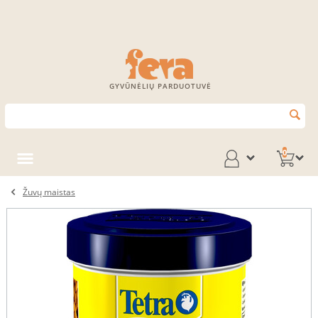
GYVŪNĖLIŲ PARDUOTUVĖ
0
Žuvų maistas