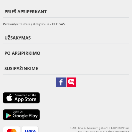
PRIEŠ APSIPERKANT
Perskaitykite mūsų straipsnius - BLOGAS
UŽSAKYMAS
PO APSIPIRKIMO
SUSIPAŽINKIME
UAB Etina, A. Goštauto g. 8-220, LT-01108 Vilnius
Tel: +370 700 449 79, El.paštas:
info@fera.lt