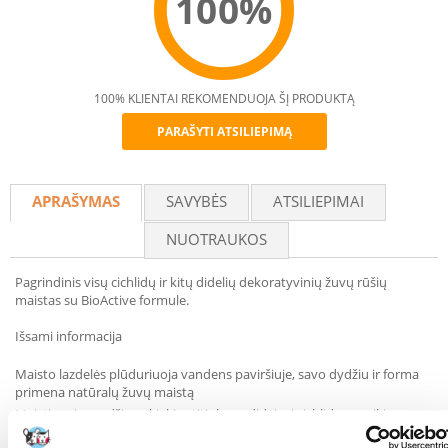
100%
100% KLIENTAI REKOMENDUOJA ŠĮ PRODUKTĄ
PARAŠYTI ATSILIEPIMĄ
Recommend
APRAŠYMAS
SAVYBĖS
ATSILIEPIMAI
NUOTRAUKOS
Pagrindinis visų cichlidų ir kitų didelių dekoratyvinių žuvų rūšių
maistas su BioActive formule.
Išsami informacija
Maisto lazdelės plūduriuoja vandens paviršiuje, savo dydžiu ir forma
primena natūralų žuvų maistą
Maistingųjų medžiagų kiekis atitinka padidėjusį cichlidų poreikį
gyvūniniams baltymams, užtikrina subalansuotą mitybą, atitinkančią