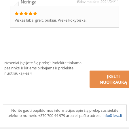
Neringa
išdavimo data 2024/04/11
Viskas labai greit, puikiai. Prekė kokybiška.
Neseniai įsigijote šią prekę? Padėkite tinkamai
pasirinkti ir kitiems pirkėjams ir pridėkite
nuotrauką (-as)?
ĮKELTI
NUOTRAUKĄ
Norite gauti papildomos informacijos apie šią prekę, susisiekite
telefono numeriu +370 700 44 979 arba el. pašto adresu
info@fera.lt