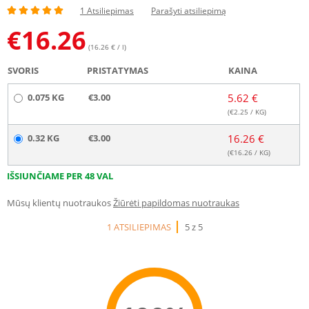
1 Atsiliepimas
Parašyti atsiliepimą
€
16.26
(16.26 € / l)
SVORIS
PRISTATYMAS
KAINA
0.075 KG
€3.00
5.62 €
(€
2.25
/ KG)
0.32 KG
€3.00
16.26 €
(€
16.26
/ KG)
IŠSIUNČIAME PER 48 VAL
Mūsų klientų nuotraukos
Žiūrėti papildomas nuotraukas
1 ATSILIEPIMAS
5 z 5