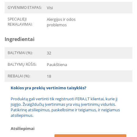
GYVENIMO ETAPAS:
Visi
SPECIALIEJI
Alergijos ir odos
REIKALAVIMAI:
problemos
Ingredientai
BALTYMAI (%):
32
BALTYMŲ RŪŠIS:
Paukštiena
RIEBALAI (%):
18
Kokios yra prekių vertinimo taisyklės?
Produktą gali vertinti tik registruoti FERA.LT klientai, kurie jį
įsigijo. Žvaigždučių įvertinimas yra visų įvertinimų vidurkis.
Patikrinę atsiliepimus, paskelbsime ir teigiamus, ir neigiamus
atsiliepimus.
Atsiliepimai