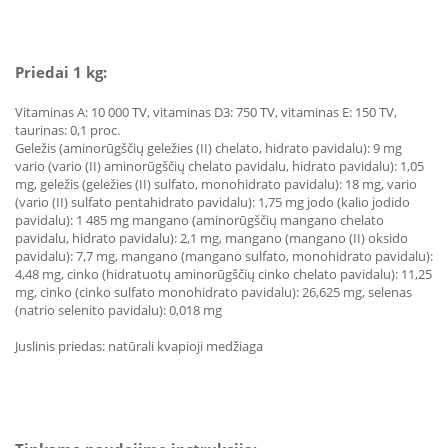
Priedai 1 kg:
Vitaminas A: 10 000 TV, vitaminas D3: 750 TV, vitaminas E: 150 TV,
taurinas: 0,1 proc.
Geležis (aminorūgščių geležies (II) chelato, hidrato pavidalu): 9 mg
vario (vario (II) aminorūgščių chelato pavidalu, hidrato pavidalu): 1,05
mg, geležis (geležies (II) sulfato, monohidrato pavidalu): 18 mg, vario
(vario (II) sulfato pentahidrato pavidalu): 1,75 mg jodo (kalio jodido
pavidalu): 1 485 mg mangano (aminorūgščių mangano chelato
pavidalu, hidrato pavidalu): 2,1 mg, mangano (mangano (II) oksido
pavidalu): 7,7 mg, mangano (mangano sulfato, monohidrato pavidalu):
4,48 mg, cinko (hidratuotų aminorūgščių cinko chelato pavidalu): 11,25
mg, cinko (cinko sulfato monohidrato pavidalu): 26,625 mg, selenas
(natrio selenito pavidalu): 0,018 mg
Juslinis priedas: natūrali kvapioji medžiaga