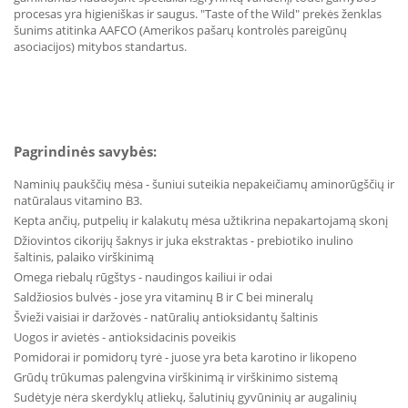
procesas yra higieniškas ir saugus. "Taste of the Wild" prekės ženklas
šunims atitinka AAFCO (Amerikos pašarų kontrolės pareigūnų
asociacijos) mitybos standartus.
Pagrindinės savybės:
Naminių paukščių mėsa - šuniui suteikia nepakeičiamų aminorūgščių ir
natūralaus vitamino B3.
Kepta ančių, putpelių ir kalakutų mėsa užtikrina nepakartojamą skonį
Džiovintos cikorijų šaknys ir juka ekstraktas - prebiotiko inulino
šaltinis, palaiko virškinimą
Omega riebalų rūgštys - naudingos kailiui ir odai
Saldžiosios bulvės - jose yra vitaminų B ir C bei mineralų
Švieži vaisiai ir daržovės - natūralių antioksidantų šaltinis
Uogos ir avietės - antioksidacinis poveikis
Pomidorai ir pomidorų tyrė - juose yra beta karotino ir likopeno
Grūdų trūkumas palengvina virškinimą ir virškinimo sistemą
Sudėtyje nėra skerdyklų atliekų, šalutinių gyvūninių ar augalinių