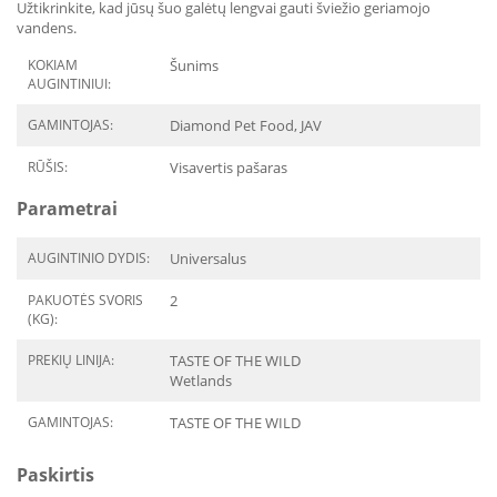
Užtikrinkite, kad jūsų šuo galėtų lengvai gauti šviežio geriamojo
vandens.
KOKIAM
Šunims
AUGINTINIUI:
GAMINTOJAS:
Diamond Pet Food, JAV
RŪŠIS:
Visavertis pašaras
Parametrai
AUGINTINIO DYDIS:
Universalus
PAKUOTĖS SVORIS
2
(KG):
PREKIŲ LINIJA:
TASTE OF THE WILD
Wetlands
GAMINTOJAS:
TASTE OF THE WILD
Paskirtis