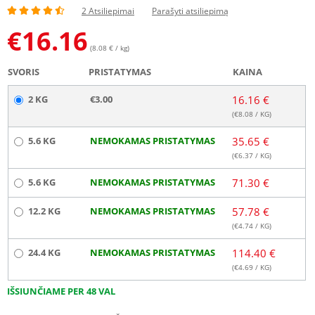
2 Atsiliepimai
Parašyti atsiliepimą
€
16.16
(8.08 € / kg)
SVORIS
PRISTATYMAS
KAINA
2 KG
€3.00
16.16 €
(€
8.08
/ KG)
5.6 KG
NEMOKAMAS PRISTATYMAS
35.65 €
(€
6.37
/ KG)
5.6 KG
NEMOKAMAS PRISTATYMAS
71.30 €
12.2 KG
NEMOKAMAS PRISTATYMAS
57.78 €
(€
4.74
/ KG)
24.4 KG
NEMOKAMAS PRISTATYMAS
114.40 €
(€
4.69
/ KG)
IŠSIUNČIAME PER 48 VAL