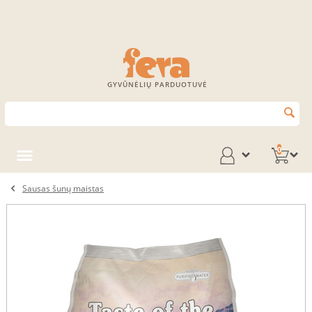
GYVŪNĖLIŲ PARDUOTUVĖ
0
Sausas šunų maistas