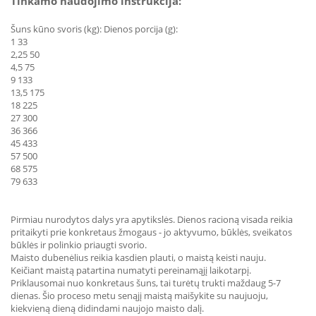
Tinkamo naudojimo instrukcija:
Šuns kūno svoris (kg): Dienos porcija (g):
1 33
2,25 50
4,5 75
9 133
13,5 175
18 225
27 300
36 366
45 433
57 500
68 575
79 633
Pirmiau nurodytos dalys yra apytikslės. Dienos racioną visada reikia
pritaikyti prie konkretaus žmogaus - jo aktyvumo, būklės, sveikatos
būklės ir polinkio priaugti svorio.
Maisto dubenėlius reikia kasdien plauti, o maistą keisti nauju.
Keičiant maistą patartina numatyti pereinamąjį laikotarpį.
Priklausomai nuo konkretaus šuns, tai turėtų trukti maždaug 5-7
dienas. Šio proceso metu senąjį maistą maišykite su naujuoju,
kiekvieną dieną didindami naujojo maisto dalį.