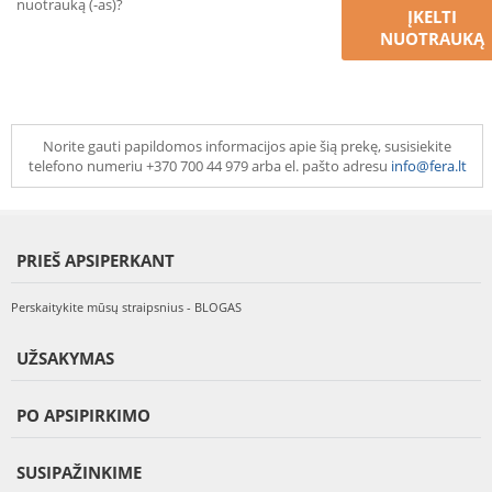
nuotrauką (-as)?
ĮKELTI
NUOTRAUKĄ
Norite gauti papildomos informacijos apie šią prekę, susisiekite
telefono numeriu +370 700 44 979 arba el. pašto adresu
info@fera.lt
PRIEŠ APSIPERKANT
Perskaitykite mūsų straipsnius - BLOGAS
UŽSAKYMAS
PO APSIPIRKIMO
SUSIPAŽINKIME