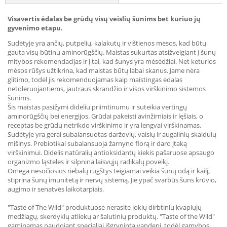
Visavertis ėdalas be grūdų visų veislių šunims bet kuriuo jų
gyvenimo etapu.
Sudėtyje yra ančių, putpelių, kalakutų ir vištienos mėsos, kad būtų
gauta visų būtinų aminorūgščių. Maistas sukurtas atsižvelgiant į šunų
mitybos rekomendacijas ir į tai, kad šunys yra mėsėdžiai. Net keturios
mėsos rūšys užtikrina, kad maistas būtų labai skanus. Jame nėra
glitimo, todėl jis rekomenduojamas kaip maistingas ėdalas
netoleruojantiems, jautraus skrandžio ir visos virškinimo sistemos
šunims.
Šis maistas pasižymi dideliu priimtinumu ir suteikia vertingų
aminorūgščių bei energijos. Grūdai pakeisti avinžirniais ir lęšiais, o
receptas be grūdų netrikdo virškinimo ir yra lengvai virškinamas.
Sudėtyje yra gerai subalansuotas daržovių, vaisių ir augalinių skaidulų
mišinys. Prebiotikai subalansuoja žarnyno florą ir daro įtaką
virškinimui. Didelis natūralių antioksidantų kiekis pašaruose apsaugo
organizmo ląsteles ir silpnina laisvųjų radikalų poveikį.
Omega nesočiosios riebalų rūgštys teigiamai veikia šunų odą ir kailį,
stiprina šunų imunitetą ir nervų sistemą. Jie ypač svarbūs šuns krūvio,
augimo ir senatvės laikotarpiais.
"Taste of The Wild" produktuose nerasite jokių dirbtinių kvapiųjų
medžiagų, skerdyklų atliekų ar šalutinių produktų. "Taste of the Wild"
gaminamas naudojant specialiai išgrynintą vandenį, todėl gamybos