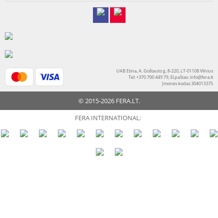
UAB Etina, A. Goštauto g. 8-220, LT-01108 Vilnius
Tel: +370 700 449 79, El.paštas:
info@fera.lt
Įmonės kodas 304013375
© 2015-2026 FERA.LT.
FERA INTERNATIONAL: