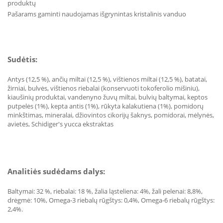
produktų
Pašarams gaminti naudojamas išgrynintas kristalinis vanduo
Sudėtis:
Antys (12,5 %), ančių miltai (12,5 %), vištienos miltai (12,5 %), batatai,
žirniai, bulvės, vištienos riebalai (konservuoti tokoferolio mišiniu),
kiaušinių produktai, vandenyno žuvų miltai, bulvių baltymai, keptos
putpelės (1%), kepta antis (1%), rūkyta kalakutiena (1%), pomidorų
minkštimas, mineralai, džiovintos cikorijų šaknys, pomidorai, mėlynės,
avietės, Schidiger's yucca ekstraktas
Analitiės sudėdams dalys:
Baltymai: 32 %, riebalai: 18 %, žalia ląsteliena: 4%, žali pelenai: 8,8%,
drėgmė: 10%, Omega-3 riebalų rūgštys: 0,4%, Omega-6 riebalų rūgštys:
2,4%.