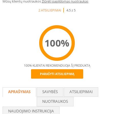
Mūsų klientų nuotraukos
Žiūrėti papildomas nuotraukas
2 ATSILIEPIMAI
4.5 z 5
100%
100% KLIENTAI REKOMENDUOJA ŠĮ PRODUKTĄ
PARAŠYTI ATSILIEPIMĄ
Recommend
APRAŠYMAS
SAVYBĖS
ATSILIEPIMAI
NUOTRAUKOS
NAUDOJIMO INSTRUKCIJA