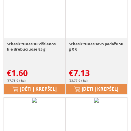
Schesir tunas su vištienos
Schesir tunas savo padaže 50
filė drebučiuose 85 g
g X 6
€
1.60
€
7.13
(17.78 € / kg)
(23.77 € / kg)
ĮDĖTI Į KREPŠELĮ
ĮDĖTI Į KREPŠELĮ