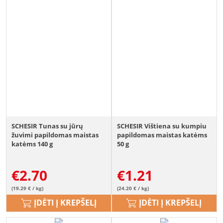
SCHESIR Tunas su jūrų
SCHESIR Vištiena su kumpiu
žuvimi papildomas maistas
papildomas maistas katėms
katėms 140 g
50 g
€
2.70
€
1.21
(19.29 € / kg)
(24.20 € / kg)
ĮDĖTI Į KREPŠELĮ
ĮDĖTI Į KREPŠELĮ