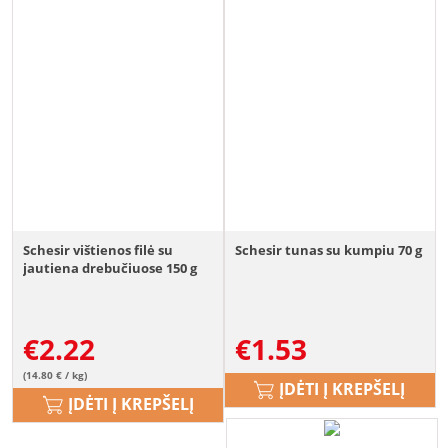
Schesir vištienos filė su
Schesir tunas su kumpiu 70 g
jautiena drebučiuose 150 g
€
2.22
€
1.53
(14.80 € / kg)
ĮDĖTI Į KREPŠELĮ
ĮDĖTI Į KREPŠELĮ