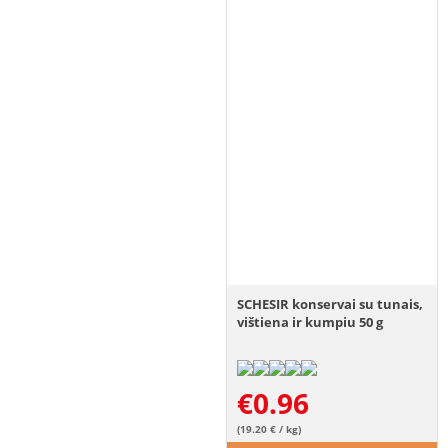
SCHESIR konservai su tunais,
vištiena ir kumpiu 50 g
€
0.96
(19.20 € / kg)