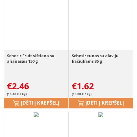
Schesir Fruit vištiena su
Schesir tunas su alaviju
ananasais 150 g
kačiukams 85 g
€
2.46
€
1.62
(16.40 € / kg)
(18.00 € / kg)
ĮDĖTI Į KREPŠELĮ
ĮDĖTI Į KREPŠELĮ