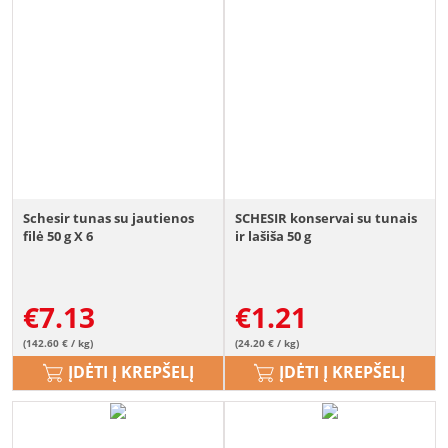
Schesir tunas su jautienos
SCHESIR konservai su tunais
filė 50 g X 6
ir lašiša 50 g
€
7.13
€
1.21
(142.60 € / kg)
(24.20 € / kg)
ĮDĖTI Į KREPŠELĮ
ĮDĖTI Į KREPŠELĮ