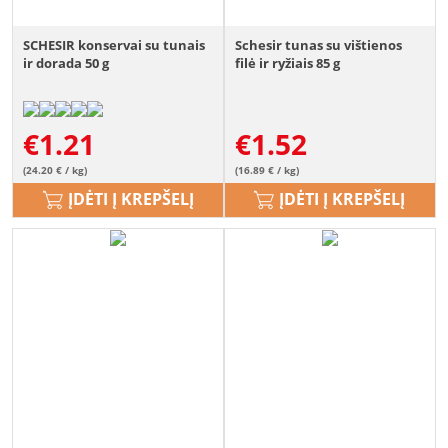
SCHESIR konservai su tunais
Schesir tunas su vištienos
ir dorada 50 g
filė ir ryžiais 85 g
€
1.21
€
1.52
(24.20 € / kg)
(16.89 € / kg)
ĮDĖTI Į KREPŠELĮ
ĮDĖTI Į KREPŠELĮ