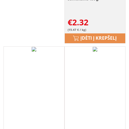
€
2.32
(15.47 € / kg)
ĮDĖTI Į KREPŠELĮ