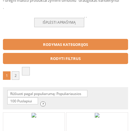
-
drėgni maisto produktai žymimi simboliu "draugiškas vandenynui"
.
.
.
IŠPLĖSTI APRAŠYMĄ
RODYMAS KATEGORIJOS
RODYTI FILTRUS
1
2
Rūšiuoti pagal populiarumą: Populiariausios
100 Puslapiui
?