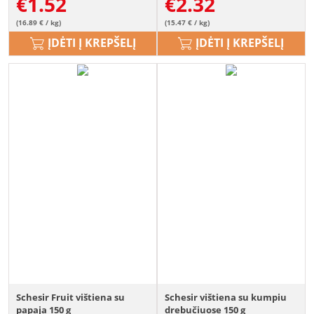
€
1.52
€
2.32
(16.89 € / kg)
(15.47 € / kg)
ĮDĖTI Į KREPŠELĮ
ĮDĖTI Į KREPŠELĮ
Schesir Fruit vištiena su
Schesir vištiena su kumpiu
papaja 150 g
drebučiuose 150 g