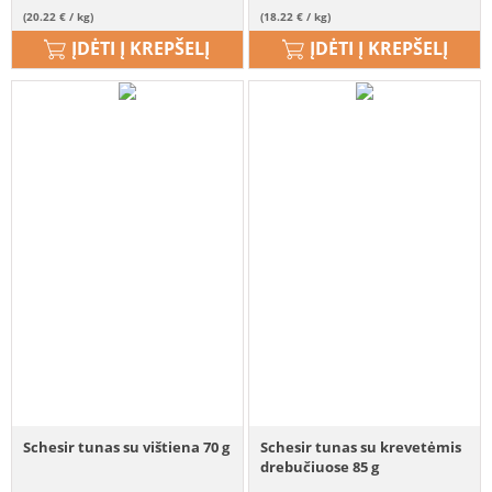
(20.22 € / kg)
(18.22 € / kg)
ĮDĖTI Į KREPŠELĮ
ĮDĖTI Į KREPŠELĮ
Schesir tunas su vištiena 70 g
Schesir tunas su krevetėmis
drebučiuose 85 g