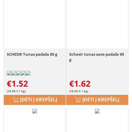
SCHESIR Tunas padaže 85 g
Schesir tunas savo padaže 85
g
€
1.52
€
1.62
(16.89 € / kg)
(18.00 € / kg)
ĮDĖTI Į KREPŠELĮ
ĮDĖTI Į KREPŠELĮ