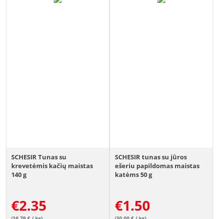
SCHESIR Tunas su
SCHESIR tunas su jūros
krevetėmis kačių maistas
ešeriu papildomas maistas
140 g
katėms 50 g
€
2.35
€
1.50
(16.79 € / kg)
(30.00 € / kg)