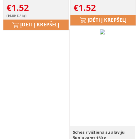
€
1.52
€
1.52
(16.89 € / kg)
ĮDĖTI Į KREPŠELĮ
ĮDĖTI Į KREPŠELĮ
Schesir vištiena su alaviju
šuniukams 150 g