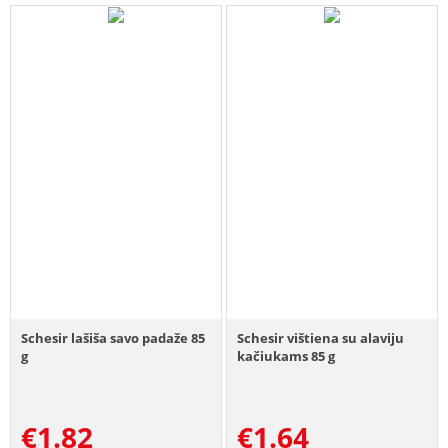
Schesir lašiša savo padaže 85
Schesir vištiena su alaviju
g
kačiukams 85 g
€
1.82
€
1.64