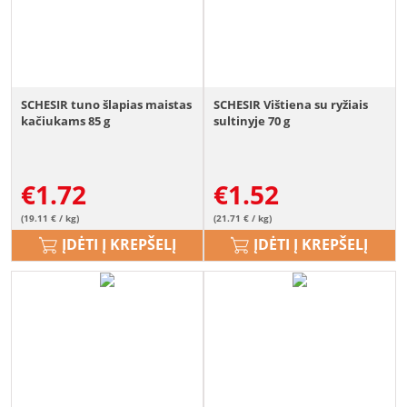
SCHESIR tuno šlapias maistas
SCHESIR Vištiena su ryžiais
kačiukams 85 g
sultinyje 70 g
€
1.72
€
1.52
(19.11 € / kg)
(21.71 € / kg)
ĮDĖTI Į KREPŠELĮ
ĮDĖTI Į KREPŠELĮ