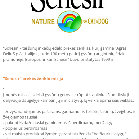
"Schesir" - tai šunų ir kačių ėdalo prekės ženklas, kurį gamina "Agras
Delic S.p.A." Italijoje, turinti 30 metų patirtį gyvūnų augintinių ėdalo
pramonėje. Europos rinkai "Schesir" buvo pristatytas 1999 m.
.
"Schesir" prekės ženklo misija
.
Įmonės misija - skleisti gyvūnų gerovę ir rūpintis aplinka. Šiuo tikslu ji
dalyvauja daugelyje kampanijų ir iniciatyvų. Jų veikla apima šias veiklas.:
-
žuvys, naudojamos pašarams, gaunamos iš teisėtų šaltinių, žvejybos, ir
žvejojamos tausiai
-
pakuotės dažniausiai gaminamos iš perdirbamų medžiagų
-
popierius perdirbamas
-
visi maisto produktai žymimi garantiniu ženklu "be žiaurių sąlygų"