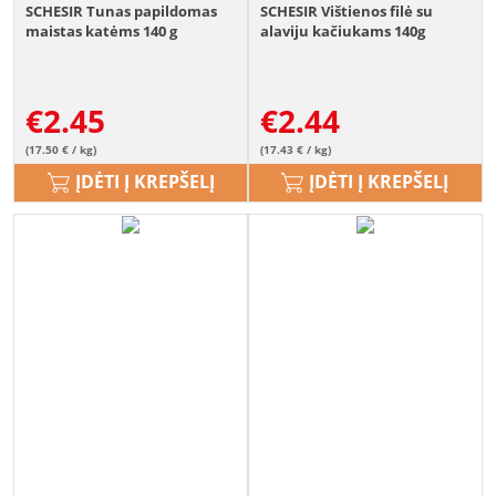
SCHESIR Tunas papildomas
SCHESIR Vištienos filė su
maistas katėms 140 g
alaviju kačiukams 140g
€
2.45
€
2.44
(17.50 € / kg)
(17.43 € / kg)
ĮDĖTI Į KREPŠELĮ
ĮDĖTI Į KREPŠELĮ