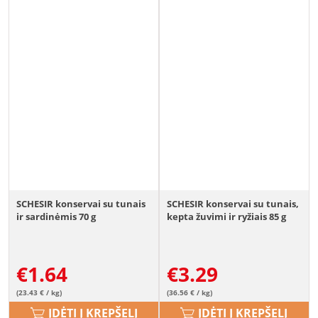
SCHESIR konservai su tunais
SCHESIR konservai su tunais,
ir sardinėmis 70 g
kepta žuvimi ir ryžiais 85 g
€
1.64
€
3.29
(23.43 € / kg)
(36.56 € / kg)
ĮDĖTI Į KREPŠELĮ
ĮDĖTI Į KREPŠELĮ