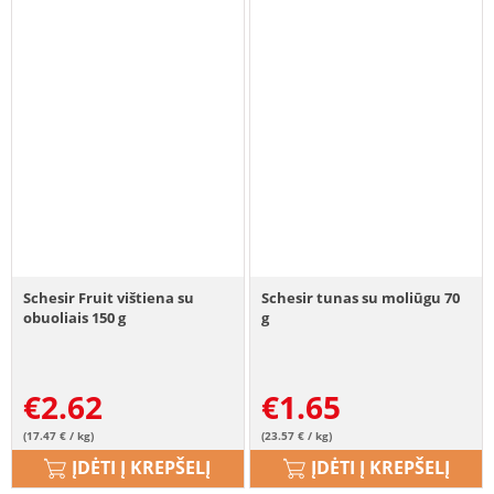
Schesir Fruit vištiena su
Schesir tunas su moliūgu 70
obuoliais 150 g
g
€
2.62
€
1.65
(17.47 € / kg)
(23.57 € / kg)
ĮDĖTI Į KREPŠELĮ
ĮDĖTI Į KREPŠELĮ