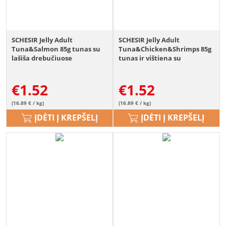
SCHESIR Jelly Adult
SCHESIR Jelly Adult
Tuna&Salmon 85g tunas su
Tuna&Chicken&Shrimps 85g
lašiša drebučiuose
tunas ir vištiena su
krevetėmis drebučiuose
€
1.52
€
1.52
(16.89 € / kg)
(16.89 € / kg)
ĮDĖTI Į KREPŠELĮ
ĮDĖTI Į KREPŠELĮ