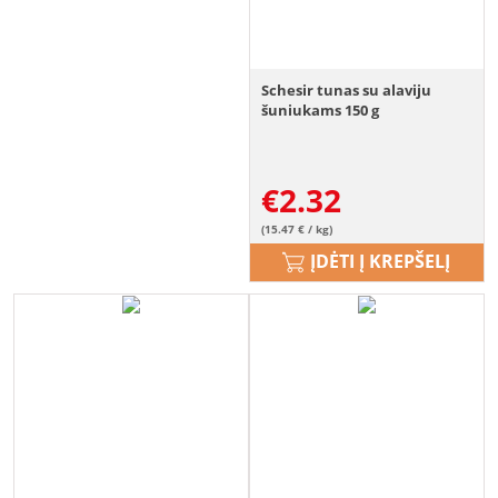
Schesir tunas su alaviju
šuniukams 150 g
€
2.32
(15.47 € / kg)
ĮDĖTI Į KREPŠELĮ