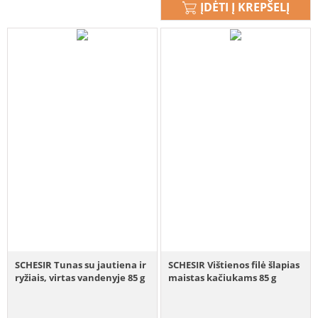
ĮDĖTI Į KREPŠELĮ
SCHESIR Tunas su jautiena ir
SCHESIR Vištienos filė šlapias
ryžiais, virtas vandenyje 85 g
maistas kačiukams 85 g