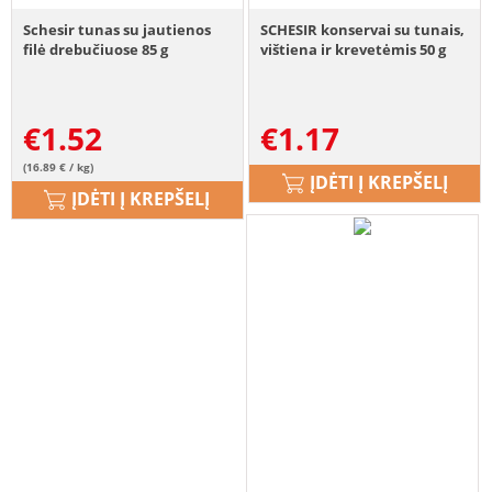
Schesir tunas su jautienos
SCHESIR konservai su tunais,
filė drebučiuose 85 g
vištiena ir krevetėmis 50 g
€
1.52
€
1.17
(16.89 € / kg)
ĮDĖTI Į KREPŠELĮ
ĮDĖTI Į KREPŠELĮ