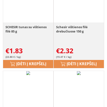
SCHESIR tunas su vištienos
Schesir vištienos filė
filė 85 g
drebučiuose 150 g
€
1.83
€
2.32
(22.88 € / kg)
(15.47 € / kg)
ĮDĖTI Į KREPŠELĮ
ĮDĖTI Į KREPŠELĮ