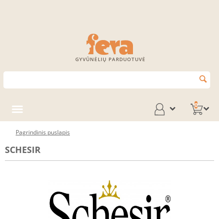
GYVŪNĖLIŲ PARDUOTUVĖ
0
Pagrindinis puslapis
SCHESIR