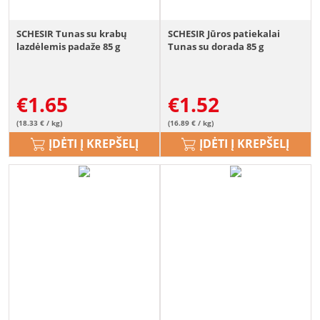
SCHESIR Tunas su krabų
SCHESIR Jūros patiekalai
lazdėlemis padaže 85 g
Tunas su dorada 85 g
€
1.65
€
1.52
(18.33 € / kg)
(16.89 € / kg)
ĮDĖTI Į KREPŠELĮ
ĮDĖTI Į KREPŠELĮ