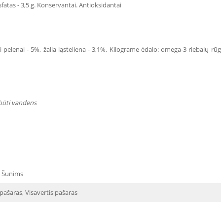
sfatas - 3,5 g. Konservantai. Antioksidantai
žali pelenai - 5%, žalia ląsteliena - 3,1%, Kilograme ėdalo: omega-3 riebalų 
 būti vandens
 Šunims
 pašaras, Visavertis pašaras