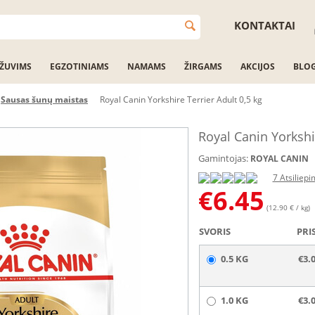
KONTAKTAI
ŽUVIMS
EGZOTINIAMS
NAMAMS
ŽIRGAMS
AKCIJOS
BLO
Sausas šunų maistas
Royal Canin Yorkshire Terrier Adult 0,5 kg
Royal Canin Yorkshir
Gamintojas:
ROYAL CANIN
7 Atsiliepi
€
6.45
(12.90 € / kg)
SVORIS
PRI
0.5 KG
€3.
1.0 KG
€3.