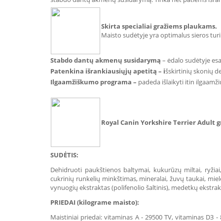
Skirta specialiai gražiems plaukams.
Maisto sudėtyje yra optimalus sieros turi
Stabdo dantų akmenų susidarymą
– ėdalo sudėtyje esa
Patenkina išrankiausiųjų apetitą –
i
šskirtinių skonių d
Ilgaamžiškumo programa
–
padeda išlaikyti itin ilgaamž
Royal Canin Yorkshire Terrier Adult 
SUDĖTIS:
Dehidruoti paukštienos baltymai, kukurūzų miltai, ryžiai, 
cukrinių runkelių minkštimas, mineralai, žuvų taukai, mielės
vynuogių ekstraktas (polifenolio šaltinis), medetkų ekstrakta
PRIEDAI (kilograme maisto):
Maistiniai priedai: vitaminas A - 29500 TV, vitaminas D3 - 