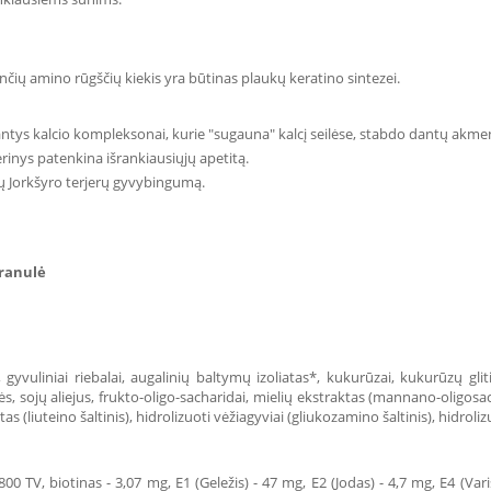
nčių amino rūgščių kiekis yra būtinas plaukų keratino sintezei.
ntys kalcio kompleksonai, kurie "sugauna" kalcį seilėse, stabdo dantų akm
erinys patenkina išrankiausiųjų apetitą.
ių Jorkšyro terjerų gyvybingumą.
granulė
gyvuliniai riebalai, augalinių baltymų izoliatas*, kukurūzai, kukurūzų glit
, sojų aliejus, frukto-oligo-sacharidai, mielių ekstraktas (mannano-oligosacha
s (liuteino šaltinis), hidrolizuoti vėžiagyviai (gliukozamino šaltinis), hidroli
800 TV, biotinas - 3,07 mg, E1 (Geležis) - 47 mg, E2 (Jodas) - 4,7 mg, E4 (Va