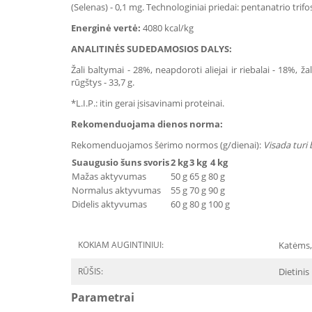
(Selenas) - 0,1 mg. Technologiniai priedai: pentanatrio trifo
Energinė vertė:
4080 kcal/kg
ANALITINĖS SUDEDAMOSIOS DALYS:
Žali baltymai - 28%, neapdoroti aliejai ir riebalai - 18%, 
rūgštys - 33,7 g.
*L.I.P.: itin gerai įsisavinami proteinai.
Rekomenduojama dienos norma:
Rekomenduojamos šėrimo normos (g/dienai):
Visada turi
Suaugusio šuns svoris
2 kg
3 kg
4 kg
Mažas aktyvumas
50 g
65 g
80 g
Normalus aktyvumas
55 g
70 g
90 g
Didelis aktyvumas
60 g
80 g
100 g
KOKIAM AUGINTINIUI:
Katėms,
RŪŠIS:
Dietinis
Parametrai