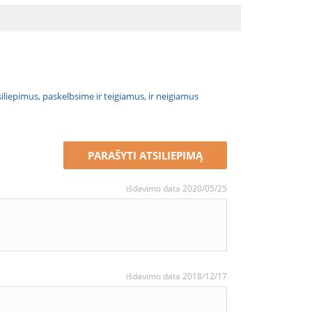
atsiliepimus, paskelbsime ir teigiamus, ir neigiamus
PARAŠYTI ATSILIEPIMĄ
išdavimo data 2020/05/25
išdavimo data 2018/12/17