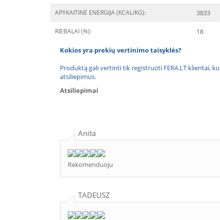
APYKAITINĖ ENERGIJA (KCAL/KG):
3833
RIEBALAI (%):
18
Kokios yra prekių vertinimo taisyklės?
Produktą gali vertinti tik registruoti FERA.LT klientai, k
atsiliepimus.
Atsiliepimai
Anita
Rekomenduoju
TADEUSZ