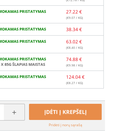
(€
12.78
/ KG)
MOKAMAS PRISTATYMAS
27.22 €
(€
9.07
/ KG)
MOKAMAS PRISTATYMAS
38.34 €
MOKAMAS PRISTATYMAS
63.02 €
(€
8.40
/ KG)
MOKAMAS PRISTATYMAS
74.88 €
2 X 85G ŠLAPIAS MAISTAS
(€
9.98
/ KG)
MOKAMAS PRISTATYMAS
124.04 €
(€
8.27
/ KG)
+
ĮDĖTI Į KREPŠELĮ
Pridėti į norų sąrašą