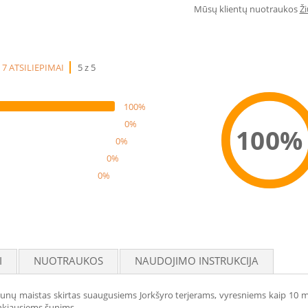
Mūsų klientų nuotraukos
Ž
7 ATSILIEPIMAI
5 z 5
100%
0%
100%
0%
0%
0%
Reco
I
NUOTRAUKOS
NAUDOJIMO INSTRUKCIJA
nų maistas skirtas suaugusiems Jorkšyro terjerams, vyresniems kaip 10 mėn
nkiausiems šunims.