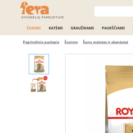
GYVŪNĖLIŲ PARDUOTUVĖ
ŠUNIMS
KATĖMS
GRAUŽIKAMS
PAUKŠČIAMS
Pagrindinis puslapis
Šunims
Šunų maistas ir skanėstai