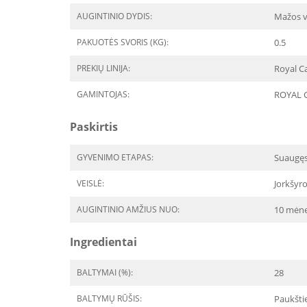
AUGINTINIO DYDIS:
Mažos v
PAKUOTĖS SVORIS (KG):
0.5
PREKIŲ LINIJA:
Royal Ca
GAMINTOJAS:
ROYAL 
Paskirtis
GYVENIMO ETAPAS:
Suaugę
VEISLĖ:
Jorkšyro
AUGINTINIO AMŽIUS NUO:
10 mėne
Ingredientai
BALTYMAI (%):
28
BALTYMŲ RŪŠIS:
Paukšti