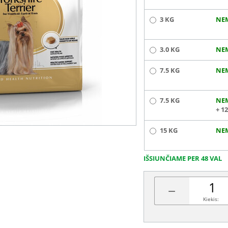
3 KG
NE
3.0 KG
NE
7.5 KG
NE
7.5 KG
NE
+ 1
15 KG
NE
IŠSIUNČIAME PER 48 VAL
−
Kiekis: