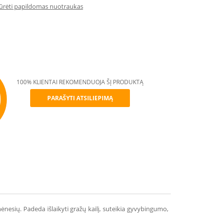
iūrėti papildomas nuotraukas
100% KLIENTAI REKOMENDUOJA ŠĮ PRODUKTĄ
PARAŠYTI ATSILIEPIMĄ
mmend
esių. Padeda išlaikyti gražų kailį, suteikia gyvybingumo,