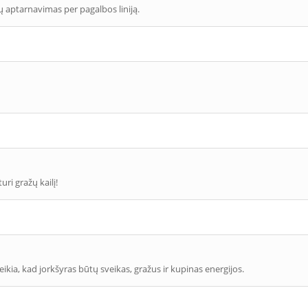
ų aptarnavimas per pagalbos liniją.
ri gražų kailį!
eikia, kad jorkšyras būtų sveikas, gražus ir kupinas energijos.