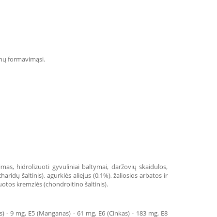
enų formavimąsi.
imas, hidrolizuoti gyvuliniai baltymai, daržovių skaidulos,
ridų šaltinis), agurklės aliejus (0,1%), žaliosios arbatos ir
zuotos kremzlės (chondroitino šaltinis).
ris) - 9 mg, E5 (Manganas) - 61 mg, E6 (Cinkas) - 183 mg, E8