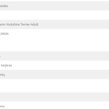
eislės
nin Yorkshire Terrier Adult
CANIN
s
 terjeras
sių
ena