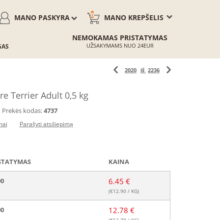
0
MANO PASKYRA
MANO KREPŠELIS
NEMOKAMAS PRISTATYMAS
UŽSAKYMAMS NUO 24EUR
GAS
2020
iš
2236
e Terrier Adult 0,5 kg
Prekės kodas:
4737
mai
Parašyti atsiliepimą
STATYMAS
KAINA
00
6.45 €
(€
12.90
/ KG)
00
12.78 €