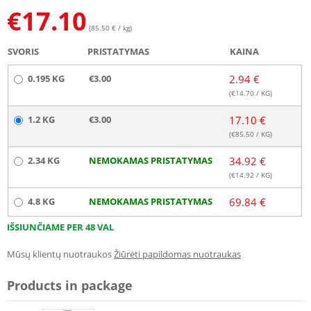
€
17.10
(85.50 € / kg)
SVORIS
PRISTATYMAS
KAINA
0.195 KG
€3.00
2.94 €
(€
14.70
/ KG)
1.2 KG
€3.00
17.10 €
(€
85.50
/ KG)
2.34 KG
NEMOKAMAS PRISTATYMAS
34.92 €
(€
14.92
/ KG)
4.8 KG
NEMOKAMAS PRISTATYMAS
69.84 €
IŠSIUNČIAME PER 48 VAL
Mūsų klientų nuotraukos
Žiūrėti papildomas nuotraukas
Products in package