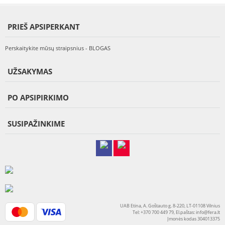
PRIEŠ APSIPERKANT
Perskaitykite mūsų straipsnius - BLOGAS
UŽSAKYMAS
PO APSIPIRKIMO
SUSIPAŽINKIME
UAB Etina, A. Goštauto g. 8-220, LT-01108 Vilnius
Tel: +370 700 449 79, El.paštas:
info@fera.lt
Įmonės kodas 304013375