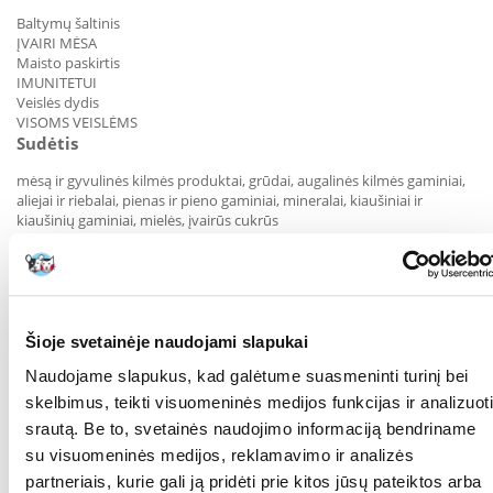
Baltymų šaltinis
ĮVAIRI MĖSA
Maisto paskirtis
IMUNITETUI
Veislės dydis
VISOMS VEISLĖMS
Sudėtis
mėsą ir gyvulinės kilmės produktai, grūdai, augalinės kilmės gaminiai,
aliejai ir riebalai, pienas ir pieno gaminiai, mineralai, kiaušiniai ir
kiaušinių gaminiai, mielės, įvairūs cukrūs
Energetinė vertė:
1080-1130 kcal/kg
Analitinės sudedamosios dalys
žali baltymai
12,5%
žali riebalai
6,5%
Šioje svetainėje naudojami slapukai
žali pelenai
2%
žalia ląsteliena
2%
Naudojame slapukus, kad galėtume suasmeninti turinį bei
drėgmė
74,5%
skelbimus, teikti visuomeninės medijos funkcijas ir analizuoti
nepakeičiamos riebalų rūgštys
1,8%
srautą. Be to, svetainės naudojimo informaciją bendriname
EPR/DHR
0,45%
Priedai
su visuomeninės medijos, reklamavimo ir analizės
partneriais, kurie gali ją pridėti prie kitos jūsų pateiktos arba