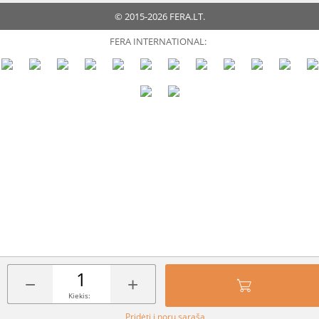
© 2015-2026 FERA.LT.
FERA INTERNATIONAL:
−
+
Kiekis:
Pridėti į norų sąrašą