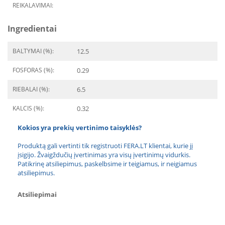
REIKALAVIMAI:
Ingredientai
BALTYMAI (%):
12.5
FOSFORAS (%):
0.29
RIEBALAI (%):
6.5
KALCIS (%):
0.32
Kokios yra prekių vertinimo taisyklės?
Produktą gali vertinti tik registruoti FERA.LT klientai, kurie jį
įsigijo. Žvaigždučių įvertinimas yra visų įvertinimų vidurkis.
Patikrinę atsiliepimus, paskelbsime ir teigiamus, ir neigiamus
atsiliepimus.
Atsiliepimai