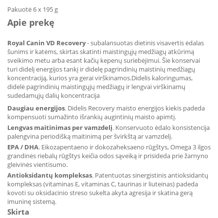
Pakuotė 6 x 195 g
Apie prekę
Royal Canin VD Recovery
- subalansuotas
dietinis visavertis ėdalas
šunims ir katėms, skirtas skatinti maistingųjų medžiagų atkūrimą
sveikimo metu arba esant kačių kepenų suriebėjimui.
Šie konservai
turi didelį energijos tankį ir didelę pagrindinių maistinių medžiagų
koncentraciją, kurios yra gerai virškinamos.
Didelis kaloringumas,
didelė pagrindinių maistingųjų medžiagų ir lengvai virškinamų
sudedamųjų dalių koncentracija
Daugiau energijos
. Didelis Recovery maisto energijos kiekis padeda
kompensuoti sumažinto išrankių augintinių maisto apimtį.
Lengvas maitinimas per vamzdelį
. Konservuoto ėdalo konsistencija
palengvina periodišką maitinimą per švirkštą ar vamzdelį.
EPA / DHA
. Eikozapentaeno ir dokozaheksaeno rūgštys, Omega 3 ilgos
grandinės riebalų rūgštys keičia odos sąveiką ir prisideda prie žarnyno
gleivinės vientisumo.
Antioksidantų kompleksas
. Patentuotas sinergistinis antioksidantų
kompleksas (vitaminas E, vitaminas C, taurinas ir liuteinas) padeda
kovoti su oksidacinio streso sukelta akyta agresija ir skatina gerą
imuninę sistemą.
Skirta