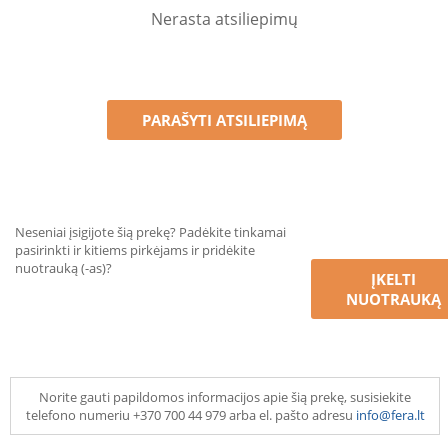
Nerasta atsiliepimų
PARAŠYTI ATSILIEPIMĄ
Neseniai įsigijote šią prekę? Padėkite tinkamai
pasirinkti ir kitiems pirkėjams ir pridėkite
nuotrauką (-as)?
ĮKELTI
NUOTRAUKĄ
Norite gauti papildomos informacijos apie šią prekę, susisiekite
telefono numeriu +370 700 44 979 arba el. pašto adresu
info@fera.lt