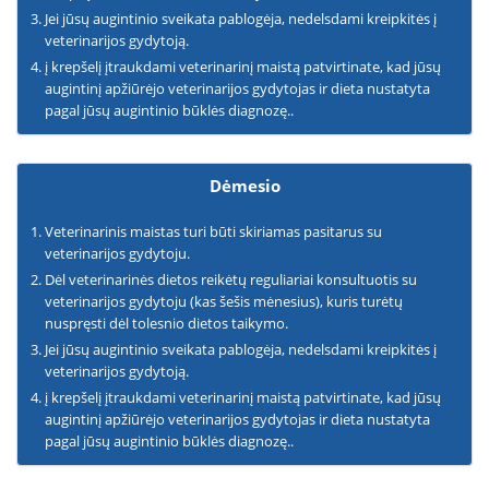
Jei jūsų augintinio sveikata pablogėja, nedelsdami kreipkitės į
veterinarijos gydytoją.
į krepšelį įtraukdami veterinarinį maistą patvirtinate, kad jūsų
augintinį apžiūrėjo veterinarijos gydytojas ir dieta nustatyta
pagal jūsų augintinio būklės diagnozę..
Dėmesio
Veterinarinis maistas turi būti skiriamas pasitarus su
veterinarijos gydytoju.
Dėl veterinarinės dietos reikėtų reguliariai konsultuotis su
veterinarijos gydytoju (kas šešis mėnesius), kuris turėtų
nuspręsti dėl tolesnio dietos taikymo.
Jei jūsų augintinio sveikata pablogėja, nedelsdami kreipkitės į
veterinarijos gydytoją.
į krepšelį įtraukdami veterinarinį maistą patvirtinate, kad jūsų
augintinį apžiūrėjo veterinarijos gydytojas ir dieta nustatyta
pagal jūsų augintinio būklės diagnozę..