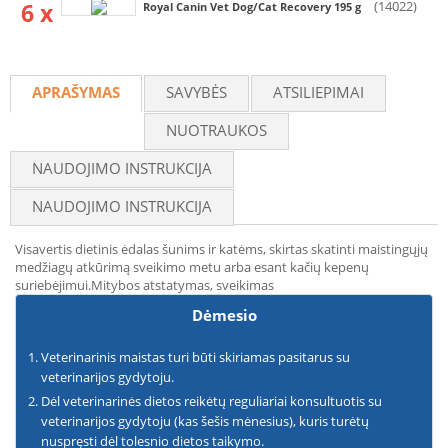
6 x
(14022)
Royal Canin Vet Dog/Cat Recovery 195 g
APRAŠYMAS
SAVYBĖS
ATSILIEPIMAI
NUOTRAUKOS
NAUDOJIMO INSTRUKCIJA
NAUDOJIMO INSTRUKCIJA
Visavertis dietinis ėdalas šunims ir katėms, skirtas skatinti maistingųjų
medžiagų atkūrimą sveikimo metu arba esant kačių kepenų
suriebėjimui.Mitybos atstatymas, sveikimas
Dėmesio
Veterinarinis maistas turi būti skiriamas pasitarus su
veterinarijos gydytoju.
Dėl veterinarinės dietos reikėtų reguliariai konsultuotis su
veterinarijos gydytoju (kas šešis mėnesius), kuris turėtų
nuspręsti dėl tolesnio dietos taikymo.