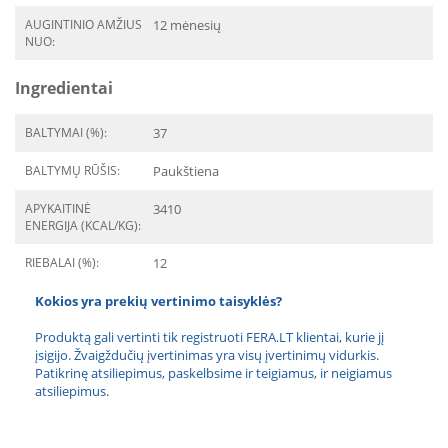
AUGINTINIO AMŽIUS
12 mėnesių
NUO:
Ingredientai
BALTYMAI (%):
37
BALTYMŲ RŪŠIS:
Paukštiena
APYKAITINĖ
3410
ENERGIJA (KCAL/KG):
RIEBALAI (%):
12
Kokios yra prekių vertinimo taisyklės?
Produktą gali vertinti tik registruoti FERA.LT klientai, kurie jį
įsigijo. Žvaigždučių įvertinimas yra visų įvertinimų vidurkis.
Patikrinę atsiliepimus, paskelbsime ir teigiamus, ir neigiamus
atsiliepimus.