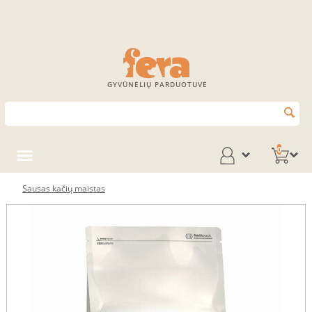
GYVŪNĖLIŲ PARDUOTUVĖ
0
Sausas kačių maistas