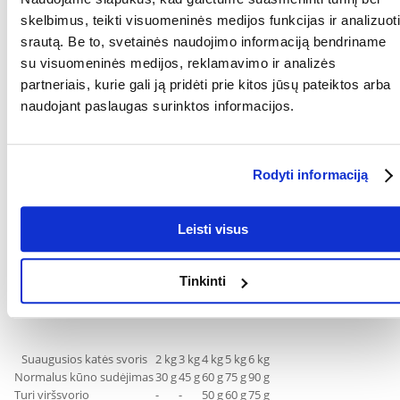
(3b502, 3b504): 40 mg, cinkas (3b603, 3b605, 3b606): 94 mg, selenas
skelbimus, teikti visuomeninės medijos funkcijas ir analizuoti
(3b801, 3b811, 3b812): 0,05 mg
srautą. Be to, svetainės naudojimo informaciją bendriname
su visuomeninės medijos, reklamavimo ir analizės
Technologiniai priedai: nuosėdinės kilmės klinoptilolitas: 10 g
partneriais, kurie gali ją pridėti prie kitos jūsų pateiktos arba
Zootechniniai priedai: amonio chloridas: 5 g
naudojant paslaugas surinktos informacijos.
Antioksidantai
ANALITINĖS SUDEDAMOSIOS DALYS:
Rodyti informaciją
Žali baltymai: Žalioji ląsteliena: 37,0 %, žalioji ląsteliena: Žalias aliejus ir
riebalai: Žali pelenai: 8,5 %, L-karnitinas: 100 mg/kg.
Leisti visus
Energinė vertė:
3640 kcal/kg
Rekomenduojama dienos norma:
Tinkinti
Rekomenduojamos šėrimo normos (g/dienai):
Visada turi būti
vandens.
Suaugusios katės svoris
2 kg
3 kg
4 kg
5 kg
6 kg
Normalus kūno sudėjimas
30 g
45 g
60 g
75 g
90 g
Turi viršsvorio
-
-
50 g
60 g
75 g