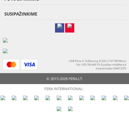
SUSIPAŽINKIME
UAB Etina, A. Goštauto g. 8-220, LT-01108 Vilnius
Tel: +370 700 449 79, El.paštas:
info@fera.lt
Įmonės kodas 304013375
© 2015-2026 FERA.LT.
FERA INTERNATIONAL: