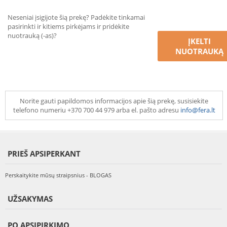
Neseniai įsigijote šią prekę? Padėkite tinkamai
pasirinkti ir kitiems pirkėjams ir pridėkite
nuotrauką (-as)?
ĮKELTI
NUOTRAUKĄ
Norite gauti papildomos informacijos apie šią prekę, susisiekite
telefono numeriu +370 700 44 979 arba el. pašto adresu
info@fera.lt
PRIEŠ APSIPERKANT
Perskaitykite mūsų straipsnius - BLOGAS
UŽSAKYMAS
PO APSIPIRKIMO