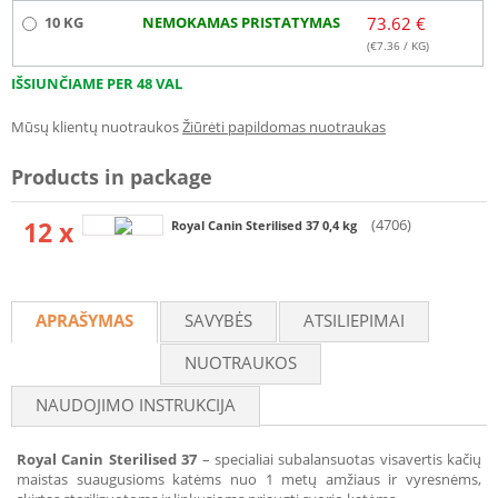
10 KG
NEMOKAMAS PRISTATYMAS
73.62 €
(€
7.36
/ KG)
IŠSIUNČIAME PER 48 VAL
Mūsų klientų nuotraukos
Žiūrėti papildomas nuotraukas
Products in package
12 x
(4706)
Royal Canin Sterilised 37 0,4 kg
APRAŠYMAS
SAVYBĖS
ATSILIEPIMAI
NUOTRAUKOS
NAUDOJIMO INSTRUKCIJA
Royal Canin Sterilised 37
– specialiai subalansuotas visavertis kačių
maistas suaugusioms katėms nuo 1 metų amžiaus ir vyresnėms,