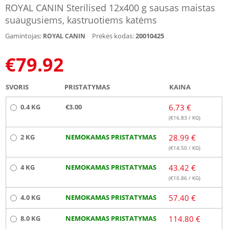
ROYAL CANIN Sterilised 12x400 g sausas maistas
suaugusiems, kastruotiems katėms
Gamintojas:
Prekės kodas:
20010425
ROYAL CANIN
€
79.92
SVORIS
PRISTATYMAS
KAINA
0.4 KG
€3.00
6.73 €
(€
16.83
/ KG)
2 KG
NEMOKAMAS PRISTATYMAS
28.99 €
(€
14.50
/ KG)
4 KG
NEMOKAMAS PRISTATYMAS
43.42 €
(€
10.86
/ KG)
4.0 KG
NEMOKAMAS PRISTATYMAS
57.40 €
8.0 KG
NEMOKAMAS PRISTATYMAS
114.80 €