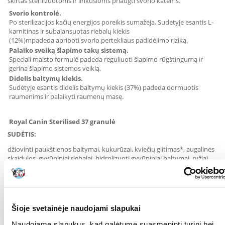
skirtas sterilizuotoms ir linkusioms priaugti svorio katėms.
Svorio kontrolė.
Po s
terilizacijos
kačių
energijos poreikis
sumažėja
. Sudėtyje esantis
L-
karnitinas
ir subalansuotas riebalų
kiekis
(12%)m
padeda
apriboti
svorio
pertekliaus
padidėjimo
riziką.
Palaiko sveiką šlapimo takų sistemą.
Speciali maisto formulė padeda reguliuoti šlapimo rūgštingumą ir
gerina šlapimo sistemos veiklą.
Didelis baltymų kiekis.
Sudėtyje esantis didelis baltymų kiekis (37%) padeda dormuotis
raumenims ir palaikyti raumenų masę.
Royal
Canin
Sterilised 37
granulė
SUDĖTIS:
džiovinti paukštienos baltymai, kukurūzai, kviečių glitimas*, augalinės
skaidulos, gyvūniniai riebalai, hidrolizuoti gyvūniniai baltymai, ryžiai,
kviečiai, runkelių minkštimas, kukurūzų glitimas, mielių produktai,
mineralai, žuvų taukai, fruktooligosacharidai, sojų aliejus.
PRIEDAI (kilograme maisto):
Šioje svetainėje naudojami slapukai
Vitaminas A: 19000 UI, vitaminas D3: 1000 UI, geležis (3b103): 31 mg,
jodas (3b201, 3b202): 3,1 mg, varis (3b405, 3b406): 9 mg, mangano
Naudojame slapukus, kad galėtume suasmeninti turinį bei