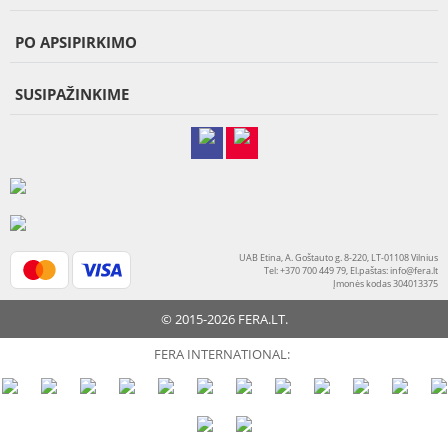
PO APSIPIRKIMO
SUSIPAŽINKIME
UAB Etina, A. Goštauto g. 8-220, LT-01108 Vilnius
Tel: +370 700 449 79, El.paštas:
info@fera.lt
Įmonės kodas 304013375
© 2015-2026 FERA.LT.
FERA INTERNATIONAL: