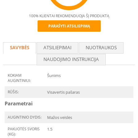
100% KLIENTAI REKOMENDUOJA ŠĮ PRODUKTĄ
PARAŠYTI ATSILIEPIMĄ
Recommend
SAVYBĖS
ATSILIEPIMAI
NUOTRAUKOS
NAUDOJIMO INSTRUKCIJA
KOKIAM
Šunims
AUGINTINIUI:
RŪŠIS:
Visavertis pašaras
Parametrai
AUGINTINIO DYDIS:
Mažos veislės
PAKUOTĖS SVORIS
1.5
(KG):