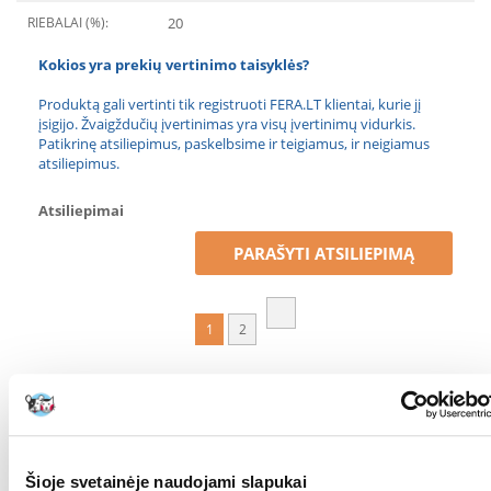
RIEBALAI (%):
20
Kokios yra prekių vertinimo taisyklės?
Produktą gali vertinti tik registruoti FERA.LT klientai, kurie jį
įsigijo. Žvaigždučių įvertinimas yra visų įvertinimų vidurkis.
Patikrinę atsiliepimus, paskelbsime ir teigiamus, ir neigiamus
atsiliepimus.
Atsiliepimai
PARAŠYTI ATSILIEPIMĄ
1
2
Inga
išdavimo data 2024/09/25
Suniukas isrankus maistui,bet is pirmo karto valge
Šioje svetainėje naudojami slapukai