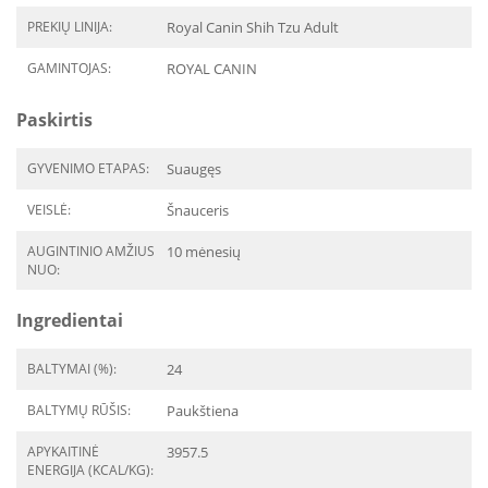
PREKIŲ LINIJA:
Royal Canin Shih Tzu Adult
GAMINTOJAS:
ROYAL CANIN
Paskirtis
GYVENIMO ETAPAS:
Suaugęs
VEISLĖ:
Šnauceris
AUGINTINIO AMŽIUS
10 mėnesių
NUO:
Ingredientai
BALTYMAI (%):
24
BALTYMŲ RŪŠIS:
Paukštiena
APYKAITINĖ
3957.5
ENERGIJA (KCAL/KG):