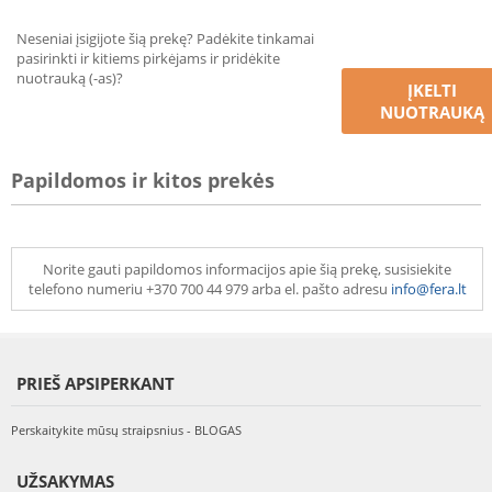
Neseniai įsigijote šią prekę? Padėkite tinkamai
pasirinkti ir kitiems pirkėjams ir pridėkite
nuotrauką (-as)?
ĮKELTI
NUOTRAUKĄ
Papildomos ir kitos prekės
Norite gauti papildomos informacijos apie šią prekę, susisiekite
telefono numeriu +370 700 44 979 arba el. pašto adresu
info@fera.lt
PRIEŠ APSIPERKANT
Perskaitykite mūsų straipsnius - BLOGAS
UŽSAKYMAS