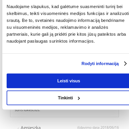
Naudojame slapukus, kad galėtume suasmeninti turinį bei
Ewa
išdavimo data 2021/03/07
skelbimus, teikti visuomeninės medijos funkcijas ir analizuoti
srautą. Be to, svetainės naudojimo informaciją bendriname
su visuomeninės medijos, reklamavimo ir analizės
Pagaliau suderinau maistą su savo šunimi. Rekomenduoju
partneriais, kurie gali ją pridėti prie kitos jūsų pateiktos arba
naudojant paslaugas surinktos informacijos.
GABRIELA
išdavimo data 2019/06/25
Rodyti informaciją
labai geras
Leisti visus
Anna
išdavimo data 2018/08/23
Tinkinti
Labai aukštos kokybės produktas atitiko mūsų ir mūsų
šuns lūkesčius.
Agnieszka
išdavimo data 2018/06/16