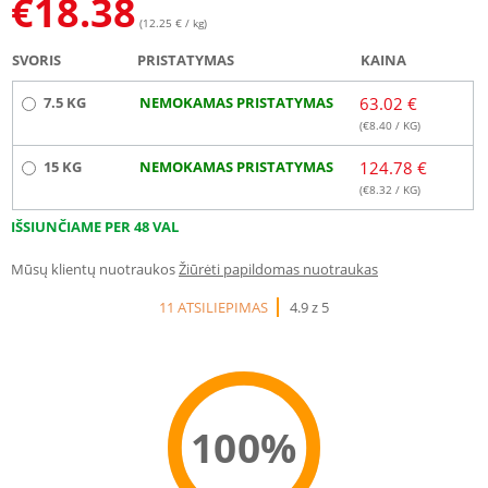
€
18.38
(12.25 € / kg)
SVORIS
PRISTATYMAS
KAINA
7.5 KG
NEMOKAMAS PRISTATYMAS
63.02 €
(€
8.40
/ KG)
15 KG
NEMOKAMAS PRISTATYMAS
124.78 €
(€
8.32
/ KG)
IŠSIUNČIAME PER 48 VAL
Mūsų klientų nuotraukos
Žiūrėti papildomas nuotraukas
11 ATSILIEPIMAS
4.9 z 5
100%