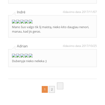
Indrė
išdavimo data 2017/11/07
Mano šuo valgo tik šį maistą, nieko kito daugiau nenori,
manau, kad jis geras.
Adrian
išdavimo data 2017/10/25
Dubenyje nieko nelieka ;)
1
2