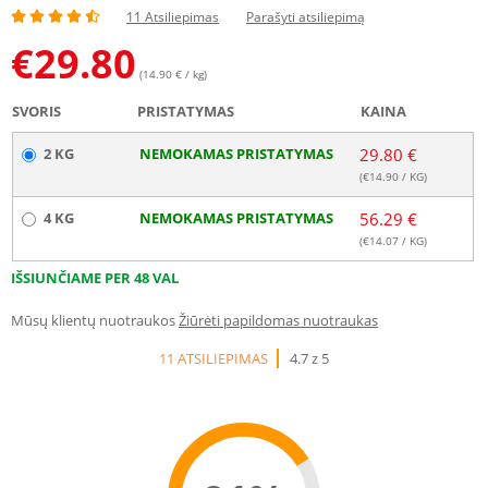
11 Atsiliepimas
Parašyti atsiliepimą
€
29.80
(14.90 € / kg)
SVORIS
PRISTATYMAS
KAINA
2 KG
NEMOKAMAS PRISTATYMAS
29.80 €
(€
14.90
/ KG)
4 KG
NEMOKAMAS PRISTATYMAS
56.29 €
(€
14.07
/ KG)
IŠSIUNČIAME PER 48 VAL
Mūsų klientų nuotraukos
Žiūrėti papildomas nuotraukas
11 ATSILIEPIMAS
4.7 z 5