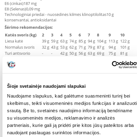
E6 (cinkas)
187 mg
E8 (Selenas)
0,09 mg
Technologiniai priedai - nuosėdinės kilmės klinoptilolitas
10 g
konservantai, antioksidantai
Šėrimo rekomendacijos:
Katės svoris (kg)
2
3
4
5
6
7
8
9
10
Liesa katė
39 g
59 g
63 g
74 g
85 g
94 g
104 g
113 g
122 g
Normalus svoris
32 g
43 g
53 g
62 g
71 g
79 g
87 g
94 g
101 g
Turi antsvorio
-
-
42 g
50 g
56 g
63 g
69 g
75 g
81 g
vISADA TURI BUTI VANDENS
KOKIAM
Katėms
AUGINTINIUI:
Šioje svetainėje naudojami slapukai
GAMINTOJAS:
Royal Canin, Prancūzija
Naudojame slapukus, kad galėtume suasmeninti turinį bei
RŪŠIS:
Dietinis pašaras
skelbimus, teikti visuomeninės medijos funkcijas ir analizuoti
Parametrai
srautą. Be to, svetainės naudojimo informaciją bendriname
su visuomeninės medijos, reklamavimo ir analizės
PAKUOTĖS SVORIS
2
partneriais, kurie gali ją pridėti prie kitos jūsų pateiktos arba
(KG):
naudojant paslaugas surinktos informacijos.