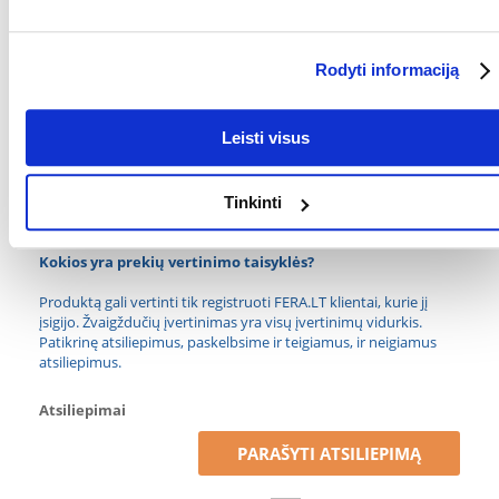
PREKIŲ LINIJA:
Royal Canin Renal Feline
GAMINTOJAS:
ROYAL CANIN
Rodyti informaciją
Paskirtis
Leisti visus
GYVENIMO ETAPAS:
Suaugęs
SPECIALIEJI
Inkstų nepakankamumas
Tinkinti
REIKALAVIMAI:
Kokios yra prekių vertinimo taisyklės?
Produktą gali vertinti tik registruoti FERA.LT klientai, kurie jį
įsigijo. Žvaigždučių įvertinimas yra visų įvertinimų vidurkis.
Patikrinę atsiliepimus, paskelbsime ir teigiamus, ir neigiamus
atsiliepimus.
Atsiliepimai
PARAŠYTI ATSILIEPIMĄ