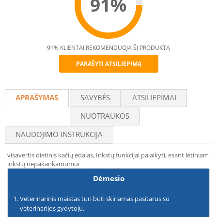
91%
91% KLIENTAI REKOMENDUOJA ŠĮ PRODUKTĄ
PARAŠYTI ATSILIEPIMĄ
Recommend
APRAŠYMAS
SAVYBĖS
ATSILIEPIMAI
NUOTRAUKOS
NAUDOJIMO INSTRUKCIJA
visavertis dietinis kačių ėdalas, Inkstų funkcijai palaikyti, esant lėtiniam
inkstų nepakankamumui
Dėmesio
Veterinarinis maistas turi būti skiriamas pasitarus su
veterinarijos gydytoju.