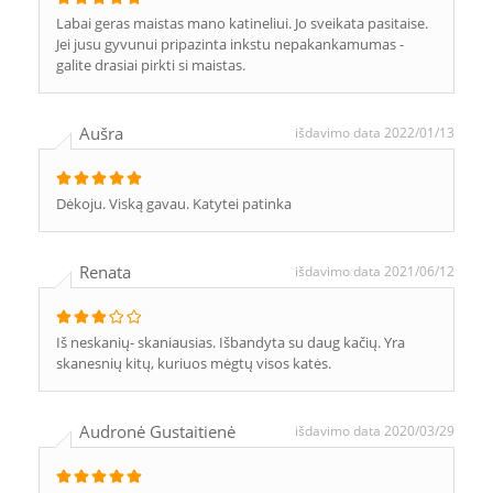
Labai geras maistas mano katineliui. Jo sveikata pasitaise.
Jei jusu gyvunui pripazinta inkstu nepakankamumas -
galite drasiai pirkti si maistas.
Aušra
išdavimo data 2022/01/13
Dėkoju. Viską gavau. Katytei patinka
Renata
išdavimo data 2021/06/12
Iš neskanių- skaniausias. Išbandyta su daug kačių. Yra
skanesnių kitų, kuriuos mėgtų visos katės.
Audronė Gustaitienė
išdavimo data 2020/03/29