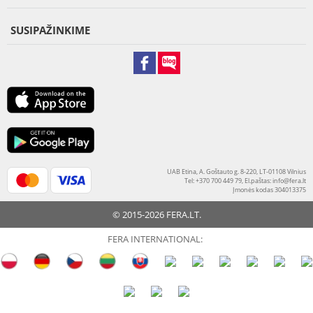
SUSIPAŽINKIME
UAB Etina, A. Goštauto g. 8-220, LT-01108 Vilnius
Tel: +370 700 449 79, El.paštas:
info@fera.lt
Įmonės kodas 304013375
© 2015-2026 FERA.LT.
FERA INTERNATIONAL: