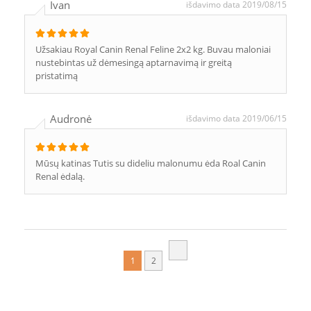
Ivan
išdavimo data 2019/08/15
Užsakiau Royal Canin Renal Feline 2x2 kg. Buvau maloniai
nustebintas už dėmesingą aptarnavimą ir greitą
pristatimą
Audronė
išdavimo data 2019/06/15
Mūsų katinas Tutis su dideliu malonumu ėda Roal Canin
Renal ėdalą.
1
2