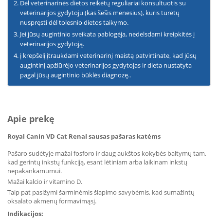
Dėl veterinarinės dietos reikėtų reguliariai konsultuotis su
veterinarijos gydytoju (kas šešis mėnesius), kuris turėtų
nuspręsti dėl tolesnio dietos taikymo.
Jei jūsų augintinio sveikata pablogėja, nedelsdami kreipkitės į
veterinarijos gydytoją.
į krepšelį įtraukdami veterinarinį maistą patvirtinate, kad jūsų
augintinį apžiūrėjo veterinarijos gydytojas ir dieta nustatyta
pagal jūsų augintinio būklės diagnozę..
Apie prekę
Royal Canin VD Cat Renal sausas pašaras katėms
Pašaro sudėtyje mažai fosforo ir daug aukštos kokybės baltymų tam,
kad gerintų inkstų funkciją, esant lėtiniam arba laikinam inkstų
nepakankamumui.
Mažai kalcio ir vitamino D.
Taip pat pasižymi šarminėmis šlapimo savybėmis, kad sumažintų
oksalato akmenų formavimąsį.
Indikacijos: