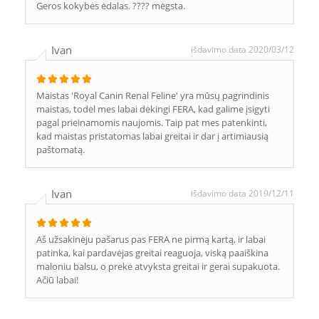
Geros kokybės ėdalas. ???? mėgsta.
Ivan
išdavimo data 2020/03/12
Maistas 'Royal Canin Renal Feline' yra mūsų pagrindinis
maistas, todėl mes labai dėkingi FERA, kad galime įsigyti
pagal prieinamomis naujomis. Taip pat mes patenkinti,
kad maistas pristatomas labai greitai ir dar į artimiausią
paštomatą.
Ivan
išdavimo data 2019/12/11
Aš užsakinėju pašarus pas FERA ne pirmą kartą, ir labai
patinka, kai pardavėjas greitai reaguoja, viską paaiškina
maloniu balsu, o prekė atvyksta greitai ir gerai supakuota.
Ačiū labai!