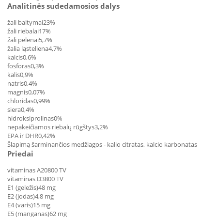
Analitinės sudedamosios dalys
žali baltymai
23%
žali riebalai
17%
žali pelenai
5,7%
žalia ląsteliena
4,7%
kalcis
0,6%
fosforas
0,3%
kalis
0,9%
natris
0,4%
magnis
0,07%
chloridas
0,99%
siera
0,4%
hidroksiprolinas
0%
nepakeičiamos riebalų rūgštys
3,2%
EPA ir DHR
0,42%
Šlapimą šarminančios medžiagos - kalio citratas, kalcio karbonatas
Priedai
vitaminas A
20800 TV
vitaminas D3
800 TV
E1 (geležis)
48 mg
E2 (jodas)
4,8 mg
E4 (varis)
15 mg
E5 (manganas)
62 mg