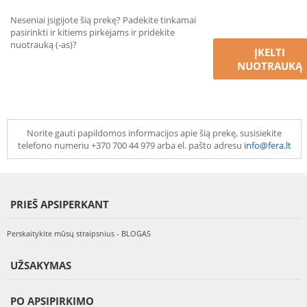
Neseniai įsigijote šią prekę? Padėkite tinkamai
pasirinkti ir kitiems pirkėjams ir pridėkite
nuotrauką (-as)?
ĮKELTI
NUOTRAUKĄ
Norite gauti papildomos informacijos apie šią prekę, susisiekite
telefono numeriu +370 700 44 979 arba el. pašto adresu
info@fera.lt
PRIEŠ APSIPERKANT
Perskaitykite mūsų straipsnius - BLOGAS
UŽSAKYMAS
PO APSIPIRKIMO