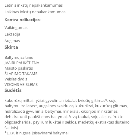
Lėtinis inkstų nepakankamumas
Laikinas inkstų nepakankamumas
Kontraindikacijos:
Vaikingumas
Laktacija
Augimas
Skirta
Baltymų šaltinis
ĮVAIRI PAUKŠTIENA
Maisto paskirtis
ŠLAPIMO TAKAMS
Veislės dydis
VISOMS VEISLĖMS
Sudėtis
kukurūzų miltai, ryžiai, gyvuliniai riebalai, kviečių glitimas*, sojų
baltymų izoliatas*, augalinės skaidulos, kukurūzai, kukurūzų glitimas,
hidrolizuoti gyvūniniai baltymai, mineralai, cikorijos minkštimas,
dehidratuoti paukštienos baltymai, žuvų taukai, sojų aliejus, frukto-
oligosacharidai, psyllium lukštai ir sėklos, medetkų ekstraktas (liuteino
šaltinis)
*L.I.P. itin gerai įsisavinami baltymai