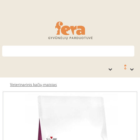
GYVŪNĖLIŲ PARDUOTUVĖ
0
Veterinarinis kačių maistas