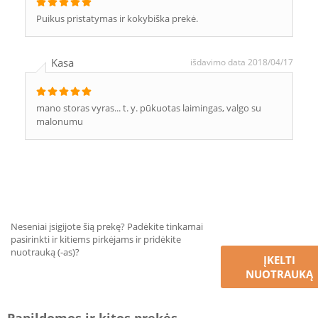
Puikus pristatymas ir kokybiška prekė.
Kasa
išdavimo data 2018/04/17
mano storas vyras... t. y. pūkuotas laimingas, valgo su
malonumu
Neseniai įsigijote šią prekę? Padėkite tinkamai
pasirinkti ir kitiems pirkėjams ir pridėkite
nuotrauką (-as)?
ĮKELTI
NUOTRAUKĄ