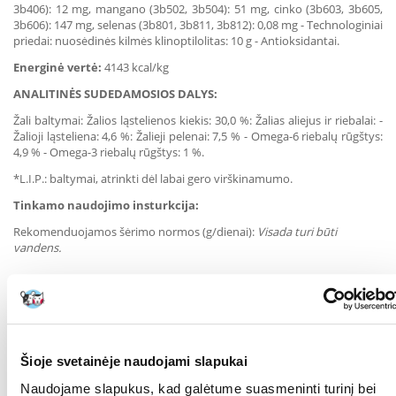
3b406): 12 mg, mangano (3b502, 3b504): 51 mg, cinko (3b603, 3b605,
3b606): 147 mg, selenas (3b801, 3b811, 3b812): 0,08 mg - Technologiniai
priedai: nuosėdinės kilmės klinoptilolitas: 10 g - Antioksidantai.
Energinė vertė:
4143 kcal/kg
ANALITINĖS SUDEDAMOSIOS DALYS:
Žali baltymai: Žalios ląstelienos kiekis: 30,0 %: Žalias aliejus ir riebalai: -
Žalioji ląsteliena: 4,6 %: Žalieji pelenai: 7,5 % - Omega-6 riebalų rūgštys:
4,9 % - Omega-3 riebalų rūgštys: 1 %.
*L.I.P.: baltymai, atrinkti dėl labai gero virškinamumo.
Tinkamo naudojimo insturkcija:
Rekomenduojamos šėrimo normos (g/dienai):
Visada turi būti
vandens.
Suaugusios katės svoris
2 kg
3 kg
4 kg
5 kg
6 kg
Liesas kūno sudėjimas
37 g
49 g
60 g
Normalus kūno sudėjimas
31 g
41 g
50 g
59 g
Turi viršsvorio
40 g
47 g
53 g
Šioje svetainėje naudojami slapukai
Naudojame slapukus, kad galėtume suasmeninti turinį bei