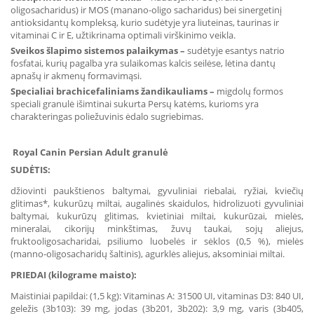
oligosacharidus) ir MOS (manano-oligo sacharidus) bei sinergetinį
antioksidantų kompleksą, kurio sudėtyje yra liuteinas, taurinas ir
vitaminai C ir E, užtikrinama optimali virškinimo veikla.
Sveikos šlapimo sistemos palaikymas
–
sudėtyje esantys natrio
fosfatai, kurių pagalba yra sulaikomas kalcis seilėse, lėtina dantų
apnašų ir akmenų formavimąsi.
Specialiai brachicefaliniams žandikauliams
–
migdolų formos
speciali granulė išimtinai sukurta Persų katėms, kurioms yra
charakteringas poliežuvinis ėdalo sugriebimas.
Royal
Canin
Persian Adult
granulė
SUDĖTIS:
džiovinti paukštienos baltymai, gyvuliniai riebalai, ryžiai, kviečių
glitimas*, kukurūzų miltai, augalinės skaidulos, hidrolizuoti gyvuliniai
baltymai, kukurūzų glitimas, kvietiniai miltai, kukurūzai, mielės,
mineralai, cikorijų minkštimas, žuvų taukai, sojų aliejus,
fruktooligosacharidai, psiliumo luobelės ir sėklos (0,5 %), mielės
(manno-oligosacharidų šaltinis), agurklės aliejus, aksominiai miltai.
PRIEDAI (kilograme maisto):
Maistiniai papildai: (1,5 kg): Vitaminas A: 31500 UI, vitaminas D3: 840 UI,
geležis (3b103): 39 mg, jodas (3b201, 3b202): 3,9 mg, varis (3b405,