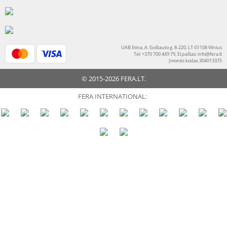
UAB Etina, A. Goštauto g. 8-220, LT-01108 Vilnius
Tel: +370 700 449 79, El.paštas:
info@fera.lt
Įmonės kodas 304013375
© 2015-2026 FERA.LT.
FERA INTERNATIONAL: