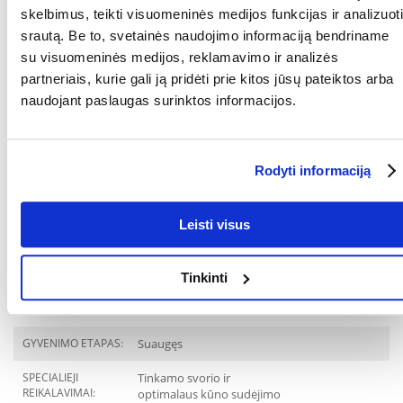
skelbimus, teikti visuomeninės medijos funkcijas ir analizuoti
KOKIAM
Katėms
srautą. Be to, svetainės naudojimo informaciją bendriname
AUGINTINIUI:
su visuomeninės medijos, reklamavimo ir analizės
GAMINTOJAS:
Royal Canin, Prancūzija
partneriais, kurie gali ją pridėti prie kitos jūsų pateiktos arba
naudojant paslaugas surinktos informacijos.
RŪŠIS:
Visavertis pašaras
Parametrai
Rodyti informaciją
PAKUOTĖS SVORIS
2
(KG):
Leisti visus
PREKIŲ LINIJA:
Royal Canin Persian Adult
GAMINTOJAS:
ROYAL CANIN
Tinkinti
Paskirtis
GYVENIMO ETAPAS:
Suaugęs
SPECIALIEJI
Tinkamo svorio ir
REIKALAVIMAI:
optimalaus kūno sudėjimo