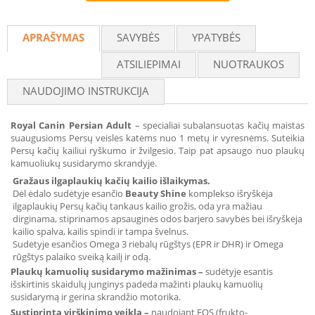
Recommend
APRAŠYMAS
SAVYBĖS
YPATYBĖS
ATSILIEPIMAI
NUOTRAUKOS
NAUDOJIMO INSTRUKCIJA
Royal Canin Persian Adult
– specialiai subalansuotas kačių maistas
suaugusioms Persų veislės katėms nuo 1 metų ir vyresnėms. Suteikia
Persų kačių kailiui ryškumo ir žvilgesio. Taip pat apsaugo nuo plaukų
kamuoliukų susidarymo skrandyje.
Gražaus ilgaplaukių kačių kailio išlaikymas.
Dėl ėdalo sudėtyje esančio
Beauty Shine
komplekso išryškėja
ilgaplaukių Persų kačių tankaus kailio grožis, oda yra mažiau
dirginama, stiprinamos apsauginės odos barjero savybės bei išryškėja
kailio spalva, kailis spindi ir tampa švelnus.
Sudėtyje esančios Omega 3 riebalų rūgštys (EPR ir DHR) ir Omega
rūgštys palaiko sveiką kailį ir odą.
Plaukų kamuolių susidarymo mažinimas
–
sudėtyje esantis
išskirtinis skaidulų junginys padeda mažinti plaukų kamuolių
susidarymą ir gerina skrandžio motorika.
Sustiprinta virškinimo veikla
–
naudojant FOS (frukto-