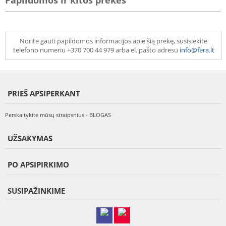
Papildomos ir kitos prekės
Norite gauti papildomos informacijos apie šią prekę, susisiekite
telefono numeriu +370 700 44 979 arba el. pašto adresu
info@fera.lt
PRIEŠ APSIPERKANT
Perskaitykite mūsų straipsnius - BLOGAS
UŽSAKYMAS
PO APSIPIRKIMO
SUSIPAŽINKIME