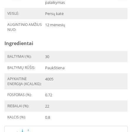
palaikymas
VEISLĖ:
Persų katė
AUGINTINIO AMŽIUS
12 mėnesių
NUO:
Ingredientai
BALTYMAI (%):
30
BALTYMŲ RŪŠIS:
Paukštiena
APYKAITINĖ
4005
ENERGIJA (KCAL/KG):
FOSFORAS (%):
0.72
RIEBALAI (%):
22
KALCIS (%):
0.8