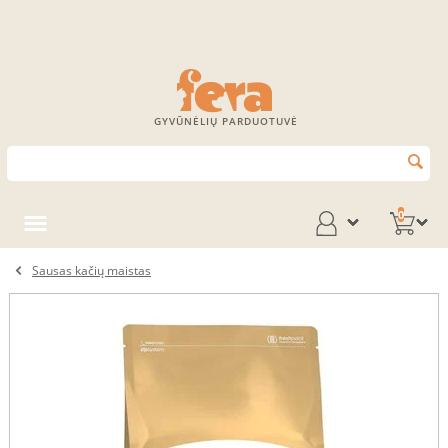
GYVŪNĖLIŲ PARDUOTUVĖ
0
Sausas kačių maistas