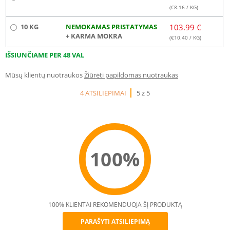
(€
8.16
/ KG)
10 KG
NEMOKAMAS PRISTATYMAS
103.99 €
+ KARMA MOKRA
(€
10.40
/ KG)
IŠSIUNČIAME PER 48 VAL
Mūsų klientų nuotraukos
Žiūrėti papildomas nuotraukas
4 ATSILIEPIMAI
5 z 5
100%
100% KLIENTAI REKOMENDUOJA ŠĮ PRODUKTĄ
PARAŠYTI ATSILIEPIMĄ