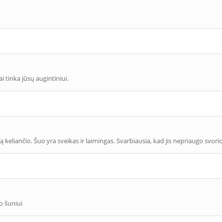
i tinka jūsų augintiniui.
keliančio. Šuo yra sveikas ir laimingas. Svarbiausia, kad jis nepriaugo svorio,
o šuniui