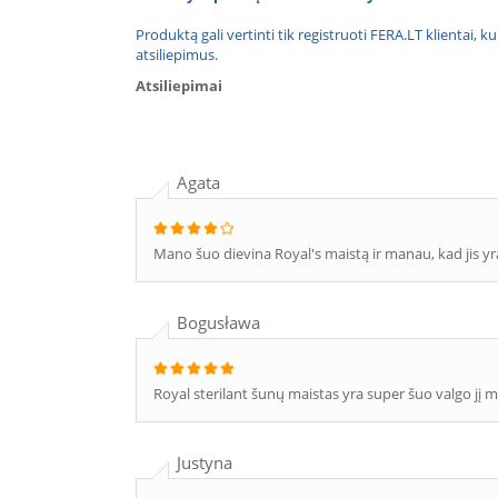
Produktą gali vertinti tik registruoti FERA.LT klientai, k
atsiliepimus.
Atsiliepimai
Agata
Mano šuo dievina Royal's maistą ir manau, kad jis yr
Bogusława
Royal sterilant šunų maistas yra super šuo valgo jį 
Justyna