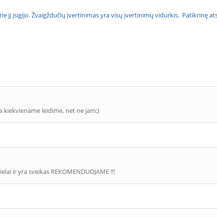
urie jį įsigijo. Žvaigždučių įvertinimas yra visų įvertinimų vidurkis. Patikrinę 
a kiekviename leidime, net ne jam;)
mielai ir yra sveikas REKOMENDUOJAME !!!