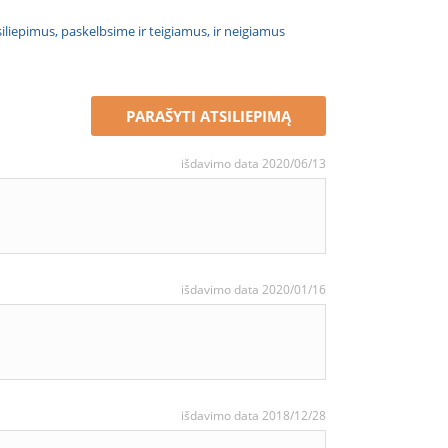
atsiliepimus, paskelbsime ir teigiamus, ir neigiamus
PARAŠYTI ATSILIEPIMĄ
išdavimo data 2020/06/13
išdavimo data 2020/01/16
išdavimo data 2018/12/28