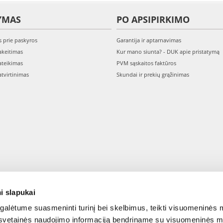
YMAS
PO APSIPIRKIMO
s prie paskyros
Garantija ir aptarnavimas
keitimas
Kur mano siunta? - DUK apie pristatymą
teikimas
PVM sąskaitos faktūros
tvirtinimas
Skundai ir prekių grąžinimas
i slapukai
alėtume suasmeninti turinį bei skelbimus, teikti visuomeninės m
o, svetainės naudojimo informaciją bendriname su visuomeninės m