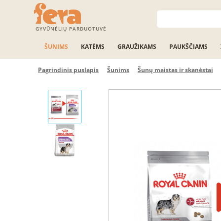
GYVŪNĖLIŲ PARDUOTUVĖ
ŠUNIMS
KATĖMS
GRAUŽIKAMS
PAUKŠČIAMS
Pagrindinis puslapis
Šunims
Šunų maistas ir skanėstai