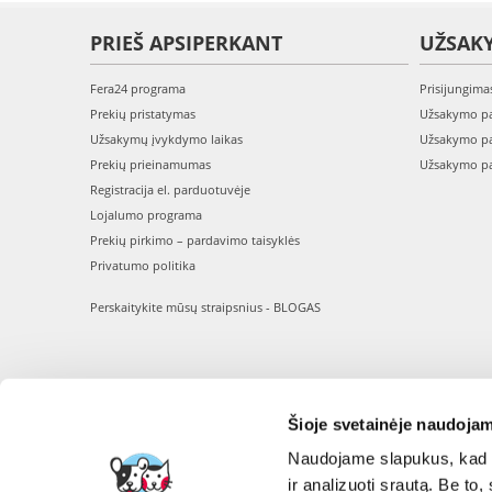
PRIEŠ APSIPERKANT
UŽSAK
Fera24 programa
Prisijungima
Prekių pristatymas
Užsakymo pa
Užsakymų įvykdymo laikas
Užsakymo pa
Prekių prieinamumas
Užsakymo pa
Registracija el. parduotuvėje
Lojalumo programa
Prekių pirkimo – pardavimo taisyklės
Privatumo politika
Perskaitykite mūsų straipsnius - BLOGAS
Šioje svetainėje naudojam
Naudojame slapukus, kad g
ir analizuoti srautą. Be t