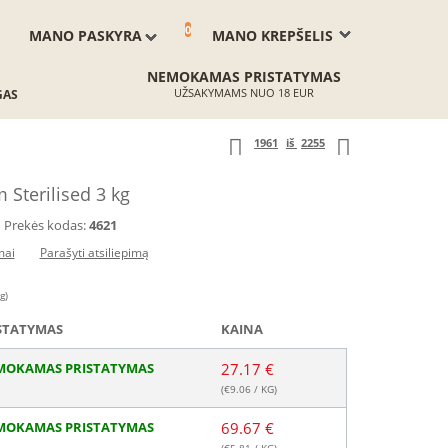
0
MANO PASKYRA
MANO KREPŠELIS
NEMOKAMAS PRISTATYMAS
UŽSAKYMAMS NUO 18 EUR
GAS
1961
iš
2255
Sterilised 3 kg
Prekės kodas:
4621
mai
Parašyti atsiliepimą
g)
STATYMAS
KAINA
MOKAMAS PRISTATYMAS
27.17 €
(€
9.06
/ KG)
MOKAMAS PRISTATYMAS
69.67 €