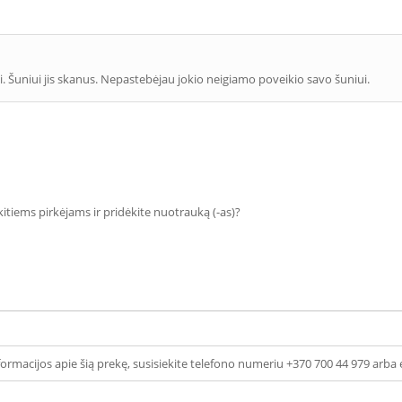
i. Šuniui jis skanus. Nepastebėjau jokio neigiamo poveikio savo šuniui.
 kitiems pirkėjams ir pridėkite nuotrauką (-as)?
ormacijos apie šią prekę, susisiekite telefono numeriu +370 700 44 979 arba 