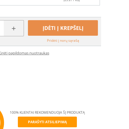
(€
5.81
/ KG)
+
ĮDĖTI Į KREPŠELĮ
Pridėti į norų sąrašą
iūrėti papildomas nuotraukas
100% KLIENTAI REKOMENDUOJA ŠĮ PRODUKTĄ
PARAŠYTI ATSILIEPIMĄ