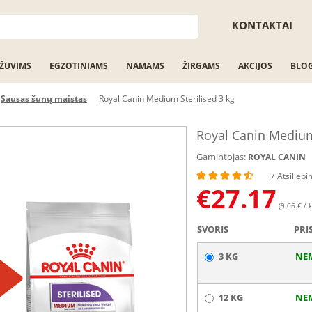
KONTAKTAI
ŽUVIMS
EGZOTINIAMS
NAMAMS
ŽIRGAMS
AKCIJOS
BLO
Sausas šunų maistas
Royal Canin Medium Sterilised 3 kg
Royal Canin Medium 
Gamintojas:
ROYAL CANIN
7 Atsiliepi
€
27.17
(9.06 € / k
SVORIS
PRI
3 KG
NE
12 KG
NE