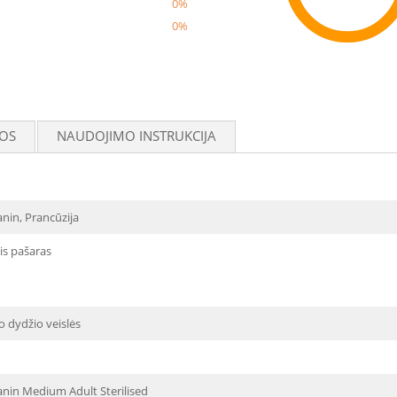
0%
0%
Reco
OS
NAUDOJIMO INSTRUKCIJA
nin, Prancūzija
is pašaras
o dydžio veislės
anin Medium Adult Sterilised