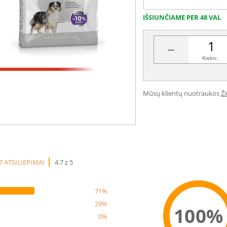
IŠSIUNČIAME PER 48 VAL
−
Kiekis:
Mūsų klientų nuotraukos
Ž
7 ATSILIEPIMAI
4.7 z 5
71%
29%
100%
0%