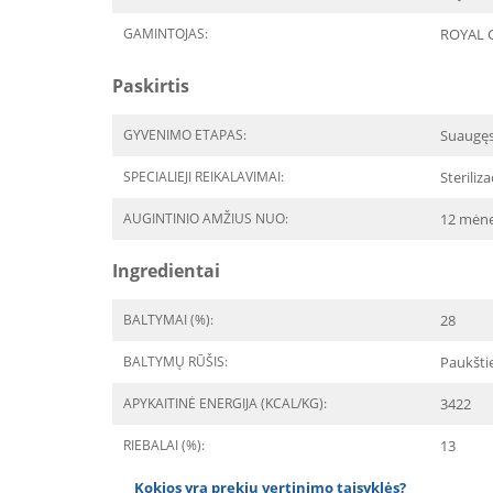
GAMINTOJAS:
ROYAL 
Paskirtis
GYVENIMO ETAPAS:
Suaugę
SPECIALIEJI REIKALAVIMAI:
Steriliza
AUGINTINIO AMŽIUS NUO:
12 mėne
Ingredientai
BALTYMAI (%):
28
BALTYMŲ RŪŠIS:
Paukšti
APYKAITINĖ ENERGIJA (KCAL/KG):
3422
RIEBALAI (%):
13
Kokios yra prekių vertinimo taisyklės?