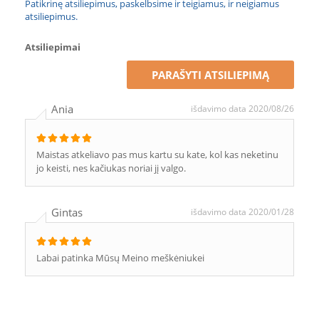
Patikrinę atsiliepimus, paskelbsime ir teigiamus, ir neigiamus
atsiliepimus.
Atsiliepimai
PARAŠYTI ATSILIEPIMĄ
Ania
išdavimo data 2020/08/26
Maistas atkeliavo pas mus kartu su kate, kol kas neketinu
jo keisti, nes kačiukas noriai jį valgo.
Gintas
išdavimo data 2020/01/28
Labai patinka Mūsų Meino meškėniukei