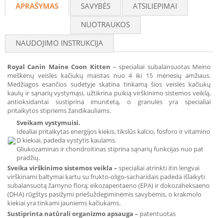
APRAŠYMAS
SAVYBĖS
ATSILIEPIMAI
NUOTRAUKOS
NAUDOJIMO INSTRUKCIJA
Royal Canin Maine Coon Kitten
– specialiai subalansuotas Meino
meškėnų veislės kačiukų maistas nuo 4 iki 15 mėnesių amžiaus.
Medžiagos esančios sudėtyje skatina tinkamą šios veislės kačiukų
kaulų ir sąnarių vystymąsi, užtikrina puikią virškinimo sistemos veiklą,
antioksidantai sustiprina imunitetą, o granulės yra specialiai
pritaikytos stipriems žandikauliams.
Sveikam vystymuisi.
Idealiai pritaikytas energijos kiekis, tikslūs kalcio, fosforo ir vitamino
D kiekiai, padeda vystytis kaulams.
Gliukozaminas ir chondroitinas stiprina sąnarių funkcijas nuo pat
pradžių.
Sveika virškinimo sistemos veikla
–
specialiai atrinkti itin lengvai
virškinami baltymai kartu su frukto-oligo-sacharidais padeda išlaikyti
subalansuotą žarnyno florą; eikozapentaeno (EPA) ir dokozaheksaeno
(DHA) rūgštys pasižymi priešuždegiminėmis savybėmis, o krakmolo
kiekiai yra tinkami jauniems kačiukams.
Sustiprinta natūrali organizmo apsauga
–
patentuotas