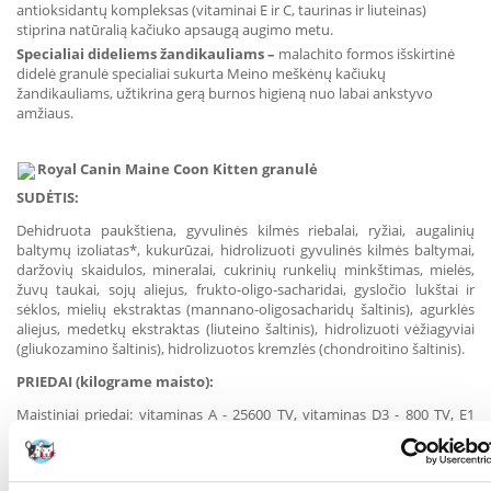
antioksidantų kompleksas (vitaminai E ir C, taurinas ir liuteinas)
stiprina natūralią kačiuko apsaugą augimo metu.
Specialiai dideliems žandikauliams
–
malachito formos išskirtinė
didelė granulė specialiai sukurta Meino meškėnų kačiukų
žandikauliams, užtikrina gerą burnos higieną nuo labai ankstyvo
amžiaus.
Royal
Canin
Maine Coon Kitten
granulė
SUDĖTIS:
Dehidruota paukštiena, gyvulinės kilmės riebalai, ryžiai, augalinių
baltymų izoliatas*, kukurūzai, hidrolizuoti gyvulinės kilmės baltymai,
daržovių skaidulos, mineralai, cukrinių runkelių minkštimas, mielės,
žuvų taukai, sojų aliejus, frukto-oligo-sacharidai, gysločio lukštai ir
sėklos, mielių ekstraktas (mannano-oligosacharidų šaltinis), agurklės
aliejus, medetkų ekstraktas (liuteino šaltinis), hidrolizuoti vėžiagyviai
(gliukozamino šaltinis), hidrolizuotos kremzlės (chondroitino šaltinis).
PRIEDAI (kilograme maisto):
Maistiniai priedai: vitaminas A - 25600 TV, vitaminas D3 - 800 TV, E1
(Geležis) - 42 mg, E2 (Jodas) - 2,9 mg, E4 (Varis) - 8 mg, E5 (Manganas) -
55 mg, E6 (Cinkas) - 208 mg, E8 (Selenas) - 0,1 mg. Konservantai.
Antioksidantai.