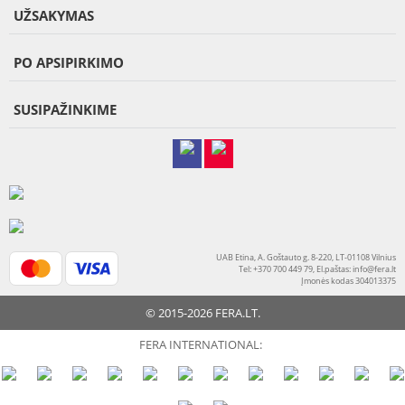
UŽSAKYMAS
PO APSIPIRKIMO
SUSIPAŽINKIME
UAB Etina, A. Goštauto g. 8-220, LT-01108 Vilnius
Tel: +370 700 449 79, El.paštas:
info@fera.lt
Įmonės kodas 304013375
© 2015-2026 FERA.LT.
FERA INTERNATIONAL: