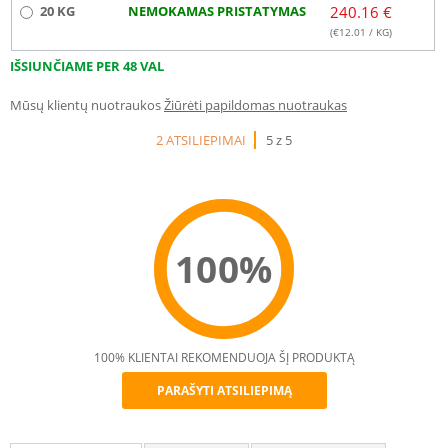
20 KG
NEMOKAMAS PRISTATYMAS
240.16 €
(€
12.01
/ KG)
IŠSIUNČIAME PER 48 VAL
Mūsų klientų nuotraukos
Žiūrėti papildomas nuotraukas
2 ATSILIEPIMAI
5 z 5
100%
100% KLIENTAI REKOMENDUOJA ŠĮ PRODUKTĄ
PARAŠYTI ATSILIEPIMĄ
Recommend