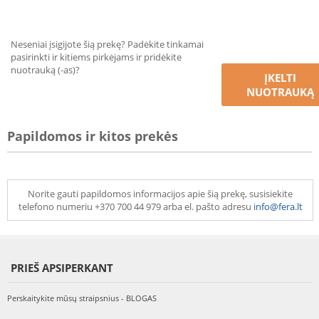
Neseniai įsigijote šią prekę? Padėkite tinkamai
pasirinkti ir kitiems pirkėjams ir pridėkite
nuotrauką (-as)?
ĮKELTI
NUOTRAUKĄ
Papildomos ir kitos prekės
Norite gauti papildomos informacijos apie šią prekę, susisiekite
telefono numeriu +370 700 44 979 arba el. pašto adresu
info@fera.lt
PRIEŠ APSIPERKANT
Perskaitykite mūsų straipsnius - BLOGAS