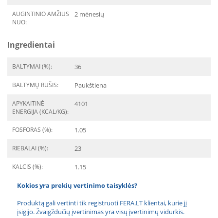
AUGINTINIO AMŽIUS
2 mėnesių
NUO:
Ingredientai
BALTYMAI (%):
36
BALTYMŲ RŪŠIS:
Paukštiena
APYKAITINĖ
4101
ENERGIJA (KCAL/KG):
FOSFORAS (%):
1.05
RIEBALAI (%):
23
KALCIS (%):
1.15
Kokios yra prekių vertinimo taisyklės?
Produktą gali vertinti tik registruoti FERA.LT klientai, kurie jį
įsigijo. Žvaigždučių įvertinimas yra visų įvertinimų vidurkis.