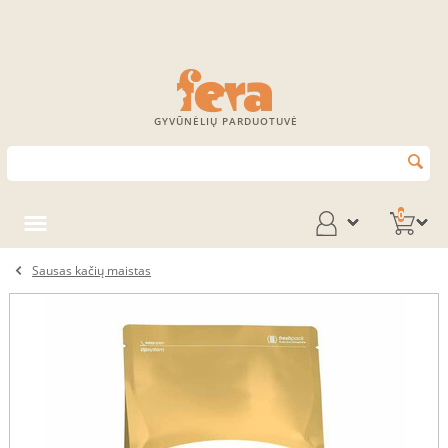
GYVŪNĖLIŲ PARDUOTUVĖ
0
Sausas kačių maistas