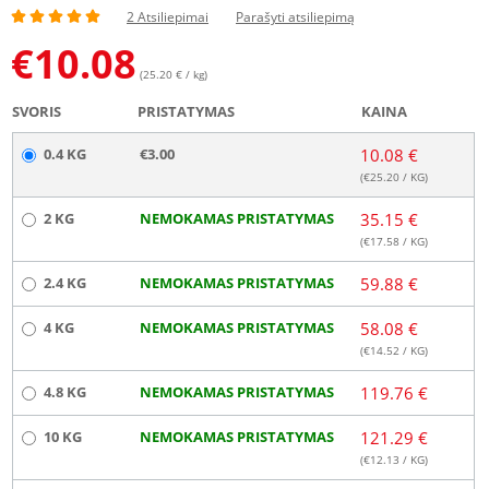
2 Atsiliepimai
Parašyti atsiliepimą
€
10.08
(25.20 € / kg)
SVORIS
PRISTATYMAS
KAINA
0.4 KG
€3.00
10.08 €
(€
25.20
/ KG)
2 KG
NEMOKAMAS PRISTATYMAS
35.15 €
(€
17.58
/ KG)
2.4 KG
NEMOKAMAS PRISTATYMAS
59.88 €
4 KG
NEMOKAMAS PRISTATYMAS
58.08 €
(€
14.52
/ KG)
4.8 KG
NEMOKAMAS PRISTATYMAS
119.76 €
10 KG
NEMOKAMAS PRISTATYMAS
121.29 €
(€
12.13
/ KG)