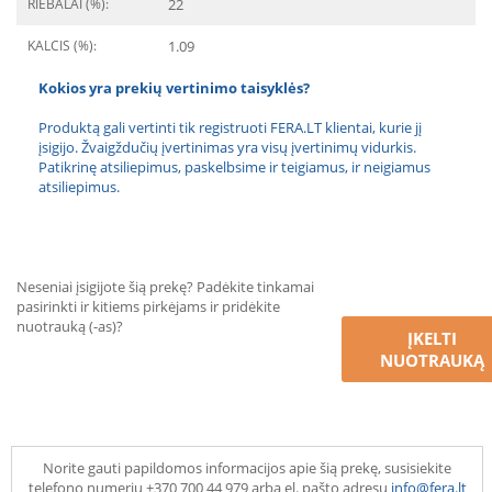
RIEBALAI (%):
22
KALCIS (%):
1.09
Kokios yra prekių vertinimo taisyklės?
Produktą gali vertinti tik registruoti FERA.LT klientai, kurie jį
įsigijo. Žvaigždučių įvertinimas yra visų įvertinimų vidurkis.
Patikrinę atsiliepimus, paskelbsime ir teigiamus, ir neigiamus
atsiliepimus.
Neseniai įsigijote šią prekę? Padėkite tinkamai
pasirinkti ir kitiems pirkėjams ir pridėkite
nuotrauką (-as)?
ĮKELTI
NUOTRAUKĄ
Norite gauti papildomos informacijos apie šią prekę, susisiekite
telefono numeriu +370 700 44 979 arba el. pašto adresu
info@fera.lt