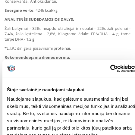
Konservantai. Antioksidantai.
Energinė vertė:
4246 kcal/kg
ANALITINĖS SUDEDAMOSIOS DALYS:
Žali baltymai - 32%, neapdoroti aliejai ir riebalai - 22%, žali pelenai -
7,4%, žalia ląsteliena - 2,8%, Kilograme ėdalo: EPA/DHA - 4 g, tame
tarpe DHA - 1,2 g.
*L.I.P.: itin gerai įsisavinami proteinai.
Rekomenduojama dienos norma:
Rekomenduojamos šėrimo normos (g/dienai):
Visada turi būti
vandens.
0,35 - 0,6
0,8 - 1,2
1,8 - 2,8
2,4 - 3,9
2,9 - 4,8
3 - 5
Šioje svetainėje naudojami slapukai
Kačiuko svoris
kg
kg
kg
kg
kg
kg
Naudojame slapukus, kad galėtume suasmeninti turinį bei
1 mėnesio
Baby Cat
-
-
-
-
-
amžiaus
skelbimus, teikti visuomeninės medijos funkcijas ir analizuoti
2 mėnesių
Baby
srautą. Be to, svetainės naudojimo informaciją bendriname
-
-
-
-
-
amžiaus
Cat
su visuomeninės medijos, reklamavimo ir analizės
4 mėnesių
-
-
55 - 75 g
-
-
-
amžiaus
partneriais, kurie gali ją pridėti prie kitos jūsų pateiktos arba
6 mėnesių