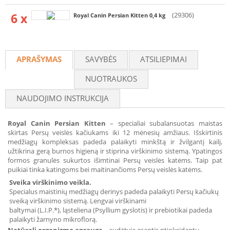
6 x
(29306)
Royal Canin Persian Kitten 0,4 kg
APRAŠYMAS
SAVYBĖS
ATSILIEPIMAI
NUOTRAUKOS
NAUDOJIMO INSTRUKCIJA
Royal Canin Persian Kitten
– specialiai subalansuotas maistas
skirtas Persų veislės kačiukams iki 12 mėnesių amžiaus. Išskirtinis
medžiagų kompleksas padeda palaikyti minkštą ir žvilgantį kailį,
užtikrina gerą burnos higieną ir stiprina virškinimo sistemą. Ypatingos
formos granulės sukurtos išimtinai Persų veislės katėms. Taip pat
puikiai tinka katingoms bei maitinančioms Persų veislės katėms.
Sveika virškinimo veikla.
Specialus maistinių medžiagų derinys padeda palaikyti Persų kačiukų
sveiką virškinimo sistemą. Lengvai virškinami
baltymai (L.I.P.*), ląsteliena (Psyllium gyslotis) ir prebiotikai padeda
palaikyti žarnyno mikroflorą.