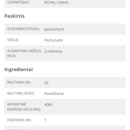
GAMINTOJAS:
ROYAL CANIN
Paskirtis
GYVENIMO ETAPAS:
Jaunesnysis
VEISLĖ:
Persų katė
AUGINTINIO AMŽIUS
2 mėnesių
NUO:
Ingredientai
BALTYMAI (%):
32
BALTYMŲ RŪŠIS:
Paukštiena
APYKAITINĖ
4065
ENERGIJA (KCAL/KG):
FOSFORAS (%):
1