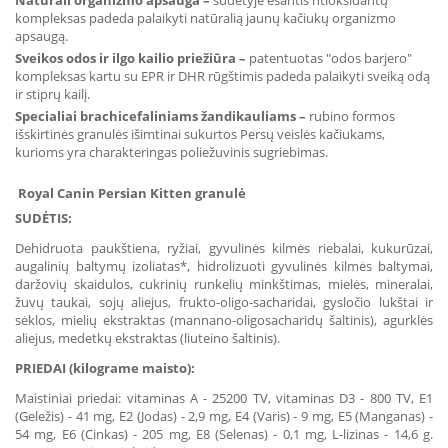
Natūrali organizmo apsauga –
sudėtyje esantis ntioksidantų
kompleksas padeda palaikyti natūralią jaunų kačiukų organizmo
apsaugą.
Sveikos odos ir ilgo kailio priežiūra –
patentuotas "odos barjero"
kompleksas kartu su EPR ir DHR rūgštimis padeda palaikyti sveiką odą
ir stiprų kailį.
Specialiai brachicefaliniams žandikauliams
–
r
ubino formos
išskirtinės granulės išimtinai sukurtos Persų veislės kačiukams,
kurioms yra charakteringas poliežuvinis sugriebimas.
Royal
Canin Persian Kitten granulė
SUDĖTIS:
Dehidruota paukštiena, ryžiai, gyvulinės kilmės riebalai, kukurūzai,
augalinių baltymų izoliatas*, hidrolizuoti gyvulinės kilmės baltymai,
daržovių skaidulos, cukrinių runkelių minkštimas, mielės, mineralai,
žuvų taukai, sojų aliejus, frukto-oligo-sacharidai, gysločio lukštai ir
sėklos, mielių ekstraktas (mannano-oligosacharidų šaltinis), agurklės
aliejus, medetkų ekstraktas (liuteino šaltinis).
PRIEDAI (kilograme maisto):
Maistiniai priedai: vitaminas A - 25200 TV, vitaminas D3 - 800 TV, E1
(Geležis) - 41 mg, E2 (Jodas) - 2,9 mg, E4 (Varis) - 9 mg, E5 (Manganas) -
54 mg, E6 (Cinkas) - 205 mg, E8 (Selenas) - 0,1 mg, L-lizinas - 14,6 g.