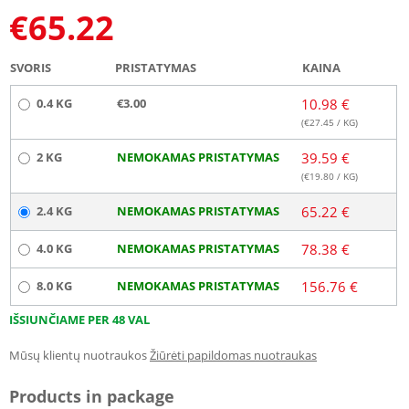
€
65.22
SVORIS
PRISTATYMAS
KAINA
0.4 KG
€3.00
10.98 €
(€
27.45
/ KG)
2 KG
NEMOKAMAS PRISTATYMAS
39.59 €
(€
19.80
/ KG)
2.4 KG
NEMOKAMAS PRISTATYMAS
65.22 €
4.0 KG
NEMOKAMAS PRISTATYMAS
78.38 €
8.0 KG
NEMOKAMAS PRISTATYMAS
156.76 €
IŠSIUNČIAME PER 48 VAL
Mūsų klientų nuotraukos
Žiūrėti papildomas nuotraukas
Products in package