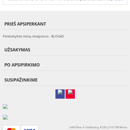
PRIEŠ APSIPERKANT
Perskaitykite mūsų straipsnius - BLOGAS
UŽSAKYMAS
PO APSIPIRKIMO
SUSIPAŽINKIME
UAB Etina, A. Goštauto g. 8-220, LT-01108 Vilnius