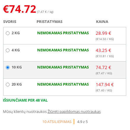
€
74.72
(7.47 € / kg)
SVORIS
PRISTATYMAS
KAINA
2 KG
NEMOKAMAS PRISTATYMAS
28.99 €
(€
14.50
/ KG)
4 KG
NEMOKAMAS PRISTATYMAS
43.25 €
(€
10.81
/ KG)
10 KG
NEMOKAMAS PRISTATYMAS
74.72 €
(€
7.47
/ KG)
20 KG
NEMOKAMAS PRISTATYMAS
147.94 €
(€
7.40
/ KG)
IŠSIUNČIAME PER 48 VAL
Mūsų klientų nuotraukos
Žiūrėti papildomas nuotraukas
10 ATSILIEPIMAS
4.9 z 5