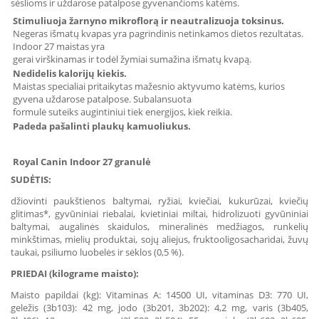
sėslioms ir uždarose patalpose gyvenančioms katėms.
Stimuliuoja žarnyno mikroflorą ir neautralizuoja toksinus.
Negeras išmatų kvapas
yra
pagrindinis netinkamos dietos rezultatas.
Indoor 27 maistas
yra
gerai virškinamas
ir
todėl
žymiai
sumažina
išmatų
kvapą
.
Nedidelis kalorijų kiekis.
Maistas specialiai pritaikytas mažesnio aktyvumo katėms, kurios
gyvena uždarose patalpose. Subalansuota
formulė suteiks augintiniui tiek energijos, kiek reikia.
Padeda pašalinti plaukų kamuoliukus.
Royal
Canin
Indoor 27
granulė
SUDĖTIS:
džiovinti paukštienos baltymai, ryžiai, kviečiai, kukurūzai, kviečių
glitimas*, gyvūniniai riebalai, kvietiniai miltai, hidrolizuoti gyvūniniai
baltymai, augalinės skaidulos, mineralinės medžiagos, runkelių
minkštimas, mielių produktai, sojų aliejus, fruktooligosacharidai, žuvų
taukai, psiliumo luobelės ir sėklos (0,5 %).
PRIEDAI (kilograme maisto):
Maisto papildai (kg): Vitaminas A: 14500 UI, vitaminas D3: 770 UI,
geležis (3b103): 42 mg, jodo (3b201, 3b202): 4,2 mg, varis (3b405,