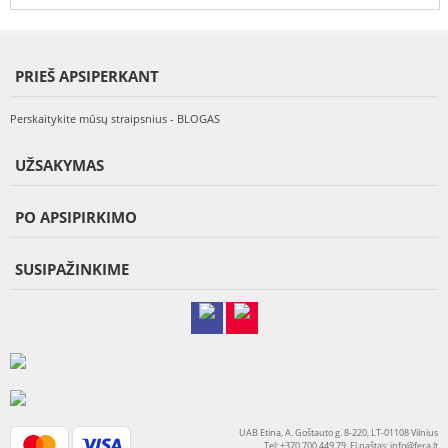
PRIEŠ APSIPERKANT
Perskaitykite mūsų straipsnius - BLOGAS
UŽSAKYMAS
PO APSIPIRKIMO
SUSIPAŽINKIME
UAB Etina, A. Goštauto g. 8-220, LT-01108 Vilnius
Tel: +370 700 449 79, El.paštas:
info@fera.lt