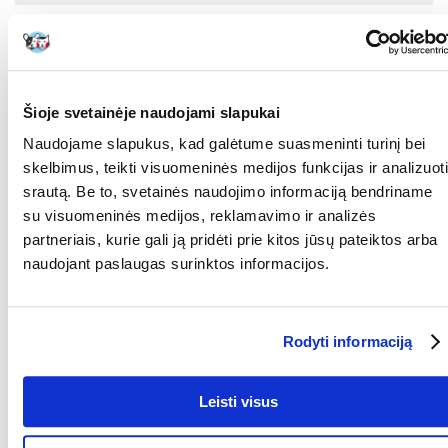
Ingredientai
BALTYMAI (%):
27
Šioje svetainėje naudojami slapukai
BALTYMŲ RŪŠIS:
Paukštiena
Naudojame slapukus, kad galėtume suasmeninti turinį bei
APYKAITINĖ
3815
skelbimus, teikti visuomeninės medijos funkcijas ir analizuoti
ENERGIJA (KCAL/KG):
srautą. Be to, svetainės naudojimo informaciją bendriname
RIEBALAI (%):
13
su visuomeninės medijos, reklamavimo ir analizės
partneriais, kurie gali ją pridėti prie kitos jūsų pateiktos arba
Kokios yra prekių vertinimo taisyklės?
naudojant paslaugas surinktos informacijos.
Produktą gali vertinti tik registruoti FERA.LT klientai, kurie jį
įsigijo. Žvaigždučių įvertinimas yra visų įvertinimų vidurkis.
Patikrinę atsiliepimus, paskelbsime ir teigiamus, ir neigiamus
atsiliepimus.
Rodyti informaciją
Atsiliepimai
Leisti visus
PARAŠYTI ATSILIEPIMĄ