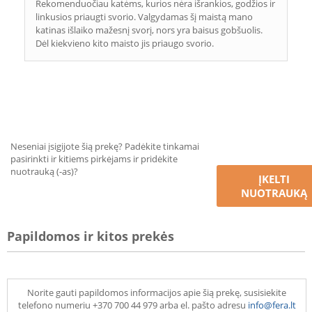
Rekomenduočiau katėms, kurios nėra išrankios, godžios ir
linkusios priaugti svorio. Valgydamas šį maistą mano
katinas išlaiko mažesnį svorį, nors yra baisus gobšuolis.
Dėl kiekvieno kito maisto jis priaugo svorio.
Neseniai įsigijote šią prekę? Padėkite tinkamai
pasirinkti ir kitiems pirkėjams ir pridėkite
nuotrauką (-as)?
ĮKELTI
NUOTRAUKĄ
Papildomos ir kitos prekės
Norite gauti papildomos informacijos apie šią prekę, susisiekite
telefono numeriu +370 700 44 979 arba el. pašto adresu
info@fera.lt