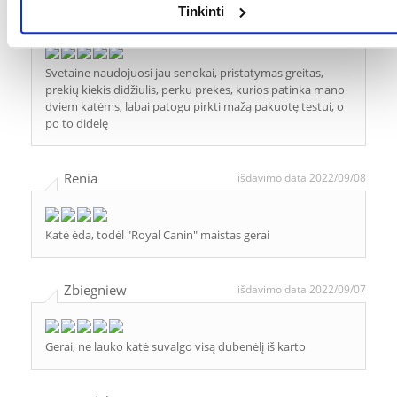
Tinkinti
Olga
išdavimo data 2022/09/26
Svetaine naudojuosi jau senokai, pristatymas greitas,
prekių kiekis didžiulis, perku prekes, kurios patinka mano
dviem katėms, labai patogu pirkti mažą pakuotę testui, o
po to didelę
Renia
išdavimo data 2022/09/08
Katė ėda, todėl "Royal Canin" maistas gerai
Zbiegniew
išdavimo data 2022/09/07
Gerai, ne lauko katė suvalgo visą dubenėlį iš karto