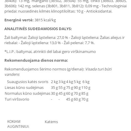
3b406): 13 mg, mangano (3b502, 3b504): 55 mg, cinko (3b603, 3b605,
3b606): 142 mg, selenas (3b801, 3b811, 3b812): 0,09 mg - Technologiniai
priedai: nuosėdinės kilmės klinoptilolitas: 10 g - Antioksidantai.
Energinė vertė:
3815 kcal/kg
ANALITINĖS SUDEDAMOSIOS DALYS:
Žali baltymai: Žalioji ląsteliena: 27,0 % - Žalioji ląsteliena: Žalias aliejus ir
riebalai: - Žalioji ląsteliena: 13,0 % - Žali pelenai: 7,7 %.
*L.I.P.: baltymai, atrinkti dėl labai gero virškinamumo
Rekomenduojama dienos norma:
Rekomenduojamos šėrimo normos (g/dienai):
Visada turi būti
vandens
Suaugusios katės svoris
2 kg
3 kg
4 kg
5 kg
6 kg
Liesas kūno sudėjimas
35 g
55 g
75 g
90 g
110 g
Normalus kūno sudėjimas
30 g
45 g
60 g
70 g
85 g
Turi viršsvorio
-
-
45 g
60 g
70 g
KOKIAM
Katėms
AUGINTINIUI: