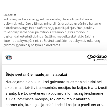
Sudėtis:
kukurūzų miltai, ryžiai, gyvuliniai riebalai, džiovinti paukštienos
baltymai, kukurūzų glitimas, mineralinės druskos, gyvūninių baltymų
hidrolizatas, augalinis pluoštas, sojų pupelių aliejus, žuvų taukai,
fruktooligosacharidai, palmitino ir stearino rūgščių mono- ir
digliceridai, esterinti citrinos rūgštimi, medetkų ekstrakto šaltinis
liuteino). Baltymų šaltiniai: džiovinti paukštienos baltymai, kukurūzų
glitimas, gyvūninių baltymų hidrolizatas.
Priedai (1 kg pašaro):
Šioje svetainėje naudojami slapukai
Maistiniai priedai: Vitaminas A: 15 500 UI, Vitaminas D3: 1 000 UI, E1
(geležis): 44 mg, E2 (jodas): 4,4 mg, E4 (varis): 13 mg, E5 (manganas): 57
Naudojame slapukus, kad galėtume suasmeninti turinį bei
mg, E6 (cinkas) ): 147 mg, E8 (selenas): 0,06 mg - konservantai -
skelbimus, teikti visuomeninės medijos funkcijas ir analizuoti
antioksidantai.
srautą. Be to, svetainės naudojimo informaciją bendriname
su visuomeninės medijos, reklamavimo ir analizės
partneriais, kurie gali ją pridėti prie kitos jūsų pateiktos arba