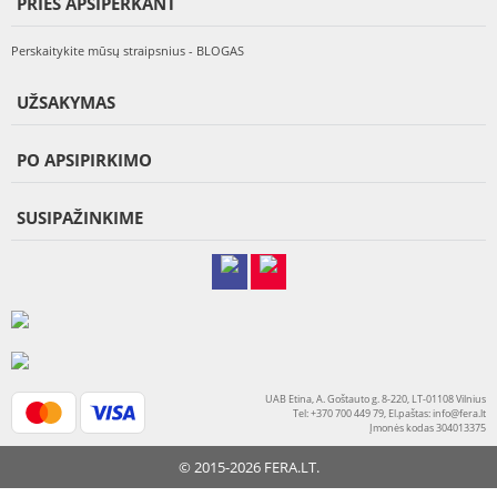
PRIEŠ APSIPERKANT
Perskaitykite mūsų straipsnius - BLOGAS
UŽSAKYMAS
PO APSIPIRKIMO
SUSIPAŽINKIME
UAB Etina, A. Goštauto g. 8-220, LT-01108 Vilnius
Tel: +370 700 449 79, El.paštas:
info@fera.lt
Įmonės kodas 304013375
© 2015-2026 FERA.LT.