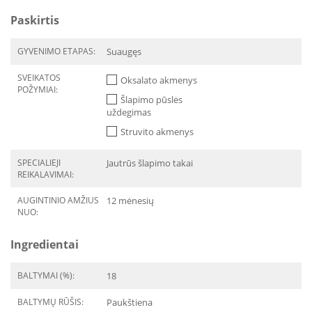
Paskirtis
GYVENIMO ETAPAS:
Suaugęs
SVEIKATOS
Oksalato akmenys
POŽYMIAI:
Šlapimo pūslės
uždegimas
Struvito akmenys
SPECIALIEJI
Jautrūs šlapimo takai
REIKALAVIMAI:
AUGINTINIO AMŽIUS
12 mėnesių
NUO:
Ingredientai
BALTYMAI (%):
18
BALTYMŲ RŪŠIS:
Paukštiena