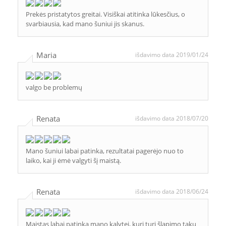
Prekės pristatytos greitai. Visiškai atitinka lūkesčius, o
svarbiausia, kad mano šuniui jis skanus.
Maria
išdavimo data 2019/01/24
valgo be problemų
Renata
išdavimo data 2018/07/20
Mano šuniui labai patinka, rezultatai pagerėjo nuo to
laiko, kai ji ėmė valgyti šį maistą.
Renata
išdavimo data 2018/06/24
Maistas labai patinka mano kalytei, kuri turi šlapimo takų