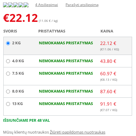
4 Atsiliepimai
Parašyti atsiliepimą
€
22.12
(11.06 € / kg)
SVORIS
PRISTATYMAS
KAINA
2 KG
NEMOKAMAS PRISTATYMAS
22.12 €
(€
11.06
/ KG)
4.0 KG
NEMOKAMAS PRISTATYMAS
43.80 €
7.5 KG
NEMOKAMAS PRISTATYMAS
60.97 €
(€
8.13
/ KG)
8.0 KG
NEMOKAMAS PRISTATYMAS
87.60 €
13 KG
NEMOKAMAS PRISTATYMAS
91.91 €
(€
7.07
/ KG)
IŠSIUNČIAME PER 48 VAL
Mūsų klientų nuotraukos
Žiūrėti papildomas nuotraukas