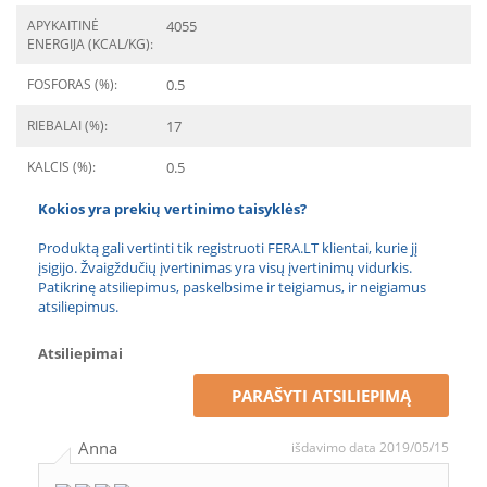
APYKAITINĖ
4055
ENERGIJA (KCAL/KG):
FOSFORAS (%):
0.5
RIEBALAI (%):
17
KALCIS (%):
0.5
Kokios yra prekių vertinimo taisyklės?
Produktą gali vertinti tik registruoti FERA.LT klientai, kurie jį
įsigijo. Žvaigždučių įvertinimas yra visų įvertinimų vidurkis.
Patikrinę atsiliepimus, paskelbsime ir teigiamus, ir neigiamus
atsiliepimus.
Atsiliepimai
PARAŠYTI ATSILIEPIMĄ
Anna
išdavimo data 2019/05/15