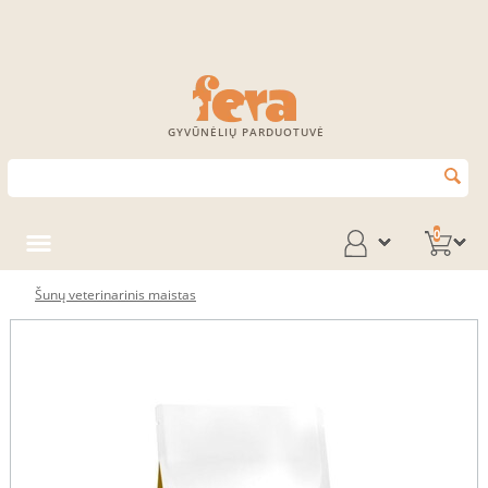
GYVŪNĖLIŲ PARDUOTUVĖ
0
Šunų veterinarinis maistas