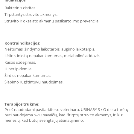
Indikacijos:
Bakterinis cistitas.
Tirpstantys struvito akmenys.
Struvito ir oksalato akmenų pasikartojimo prevencija.
Kontraindikacijos:
Nėštumas, žindymo laikotarpis, augimo laikotarpis.
Lėtinis inkstų nepakankamumas, metabolinė acidozė.
Kasos uždegimas.
Hiperlipidemija.
Širdies nepakankamumas.
Šlapimo rūgštintuvų naudojimas.
Terapijos trukmė:
Prieš naudodami pasitarkite su veterinaru. URINARY S / O dieta turėtų
būti naudojama 5–12 savaičių, kad ištirptų struvito akmenys, ir iki 6
mėnesių, kad būtų išvengta jų atsinaujinimo.