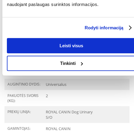
naudojant paslaugas surinktos informacijos.
Analitiniai ingredientai:
Žali baltymai: 18,0% - Žali aliejai ir riebalai: 17,0% - Žali pelenai: 6,4% -
Žali pluoštai: 2,2% - Kalcis: 0,5% - Fosforas: 0,5% - Natris: 1,1% -
Chloridai: 2,14% - Kalis: 0,8% - Magnis: 0,04% - siera: 0,5% - šlapimą
Rodyti informaciją
rūgštinančios medžiagos: kalcio sulfatas (0,88%), DL -metioninas (0,6%)
- EPA ir DHA: 0,21%.
KOKIAM
Šunims
Leisti visus
AUGINTINIUI:
RŪŠIS:
Dietinis pašaras
Tinkinti
Parametrai
AUGINTINIO DYDIS:
Universalus
PAKUOTĖS SVORIS
2
(KG):
PREKIŲ LINIJA:
ROYAL CANIN Dog Urinary
S/O
GAMINTOJAS:
ROYAL CANIN