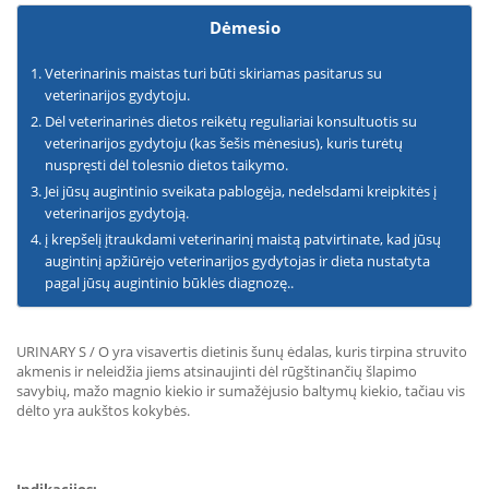
Dėmesio
Veterinarinis maistas turi būti skiriamas pasitarus su
veterinarijos gydytoju.
Dėl veterinarinės dietos reikėtų reguliariai konsultuotis su
veterinarijos gydytoju (kas šešis mėnesius), kuris turėtų
nuspręsti dėl tolesnio dietos taikymo.
Jei jūsų augintinio sveikata pablogėja, nedelsdami kreipkitės į
veterinarijos gydytoją.
į krepšelį įtraukdami veterinarinį maistą patvirtinate, kad jūsų
augintinį apžiūrėjo veterinarijos gydytojas ir dieta nustatyta
pagal jūsų augintinio būklės diagnozę..
URINARY S / O yra visavertis dietinis šunų ėdalas, kuris tirpina struvito
akmenis ir neleidžia jiems atsinaujinti dėl rūgštinančių šlapimo
savybių, mažo magnio kiekio ir sumažėjusio baltymų kiekio, tačiau vis
dėlto yra aukštos kokybės.