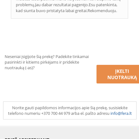
problemų.Jau dabar rezultatai pagerėjo.Esu patenkinta,
kad siunta buvo pristatyta labai greitai.Rekomenduoju.
Neseniai įsigijote šią prekę? Padėkite tinkamai
pasirinkti ir kitiems pirkėjams ir pridėkite
nuotrauką (-as)?
ĮKELTI
NUOTRAUKĄ
Norite gauti papildomos informacijos apie šią prekę, susisiekite
telefono numeriu +370 700 44 979 arba el. pašto adresu
info@fera.lt