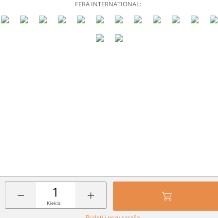
FERA INTERNATIONAL:
−
+
Kiekis:
Pridėti į norų sąrašą