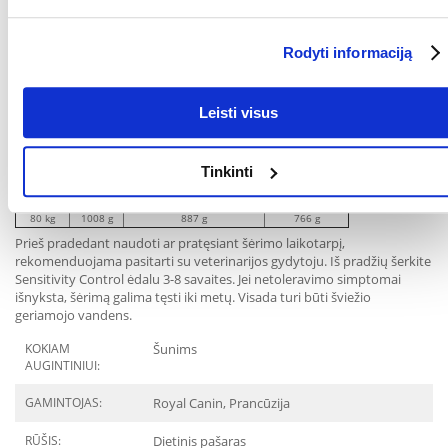
20 kg
357 g
314 g
271 g
25 kg
421 g
371 g
320 g
30 kg
483 g
425 g
367 g
Rodyti informaciją
35 kg
542 g
477 g
412 g
40 kg
600 g
528 g
456 g
Leisti visus
45 kg
655 g
576 g
498 g
50 kg
709 g
624 g
539 g
55 kg
761 g
670 g
579 g
Tinkinti
60 kg
813 g
715 g
618 g
70 kg
912 g
803 g
693 g
80 kg
1008 g
887 g
766 g
Prieš pradedant naudoti ar pratęsiant šėrimo laikotarpį,
rekomenduojama pasitarti su veterinarijos gydytoju. Iš pradžių šerkite
Sensitivity Control ėdalu 3-8 savaites. Jei netoleravimo simptomai
išnyksta, šėrimą galima tęsti iki metų. Visada turi būti šviežio
geriamojo vandens.
KOKIAM
Šunims
AUGINTINIUI:
GAMINTOJAS:
Royal Canin, Prancūzija
RŪŠIS:
Dietinis pašaras