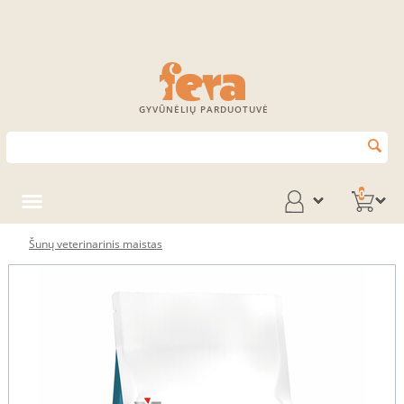
GYVŪNĖLIŲ PARDUOTUVĖ
0
Šunų veterinarinis maistas