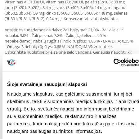
Vitaminas A: 31000 UI, vitaminas D3: 700 UI, geležis (3b103): 38 mg,
jodo (3b201, 3b202): 3,4 mg, varis (3b405, 3b406): 14 mg, mangano
(3b502, 3b504): 50 mg, cinko (3b603, 3b605, 3b606): 148 mg, selenas
(3b801, 3b811, 3b812): 0,24 mg - Konservantai - antioksidantai.
Analitinės sudedamosios dalys
: Žali baltymai: 21,0% - Žali aliejai ir
riebalai: 9,0% - Žali pelenai: 7,8% - Žalioji ląsteliena: 4,5 % -
nepakeičiamoji riebalų rūgštis (linolo rūgštis): 1,83 % - EPA/DHA: 0,35 %
- Omega-3 riebalų rūgštys: 0,68 %. NAUDOJIMAS: žr. lentelę.
Užtikrinkite nuolatinę prieigą prie gėlo vandens. Geriausia naudoti iki:
žr. galiojimo laiką. Galiojimo pabaigos datą, partijos numerį ir gamyklos
registracijos numerį rasite ant pakuotės. Laikykite sausoje ir vėsioje
vietoje.
Tinkamo naudojimo instrukcijos:
Šioje svetainėje naudojami slapukai
Naudojame slapukus, kad galėtume suasmeninti turinį bei
Svoris
Liesas
Normalus svoris
Antsvoris
skelbimus, teikti visuomeninės medijos funkcijas ir analizuoti
2 kg
63 g
56 g
48 g
srautą. Be to, svetainės naudojimo informaciją bendriname
4 kg
107 g
94 g
81 g
6 kg
145 g
127 g
110 g
su visuomeninės medijos, reklamavimo ir analizės
8 kg
179 g
158 g
136 g
partneriais, kurie gali ją pridėti prie kitos jūsų pateiktos arba
10 kg
212 g
187 g
161 g
naudojant paslaugas surinktos informacijos.
15 kg
287 g
253 g
218 g