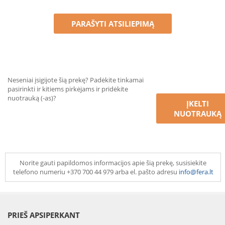
PARAŠYTI ATSILIEPIMĄ
Neseniai įsigijote šią prekę? Padėkite tinkamai
pasirinkti ir kitiems pirkėjams ir pridėkite
nuotrauką (-as)?
ĮKELTI
NUOTRAUKĄ
Norite gauti papildomos informacijos apie šią prekę, susisiekite
telefono numeriu +370 700 44 979 arba el. pašto adresu
info@fera.lt
PRIEŠ APSIPERKANT