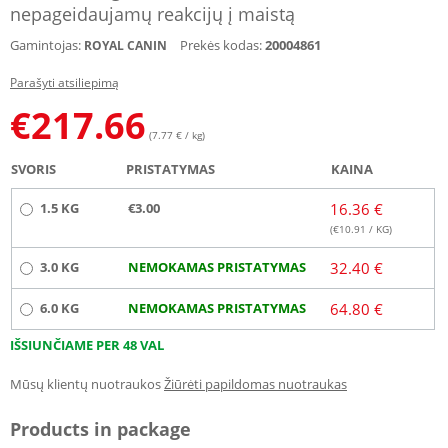
nepageidaujamų reakcijų į maistą
Gamintojas:
Prekės kodas:
20004861
ROYAL CANIN
Parašyti atsiliepimą
€
217.66
(7.77 € / kg)
SVORIS
PRISTATYMAS
KAINA
1.5 KG
€3.00
16.36 €
(€
10.91
/ KG)
3.0 KG
NEMOKAMAS PRISTATYMAS
32.40 €
6.0 KG
NEMOKAMAS PRISTATYMAS
64.80 €
IŠSIUNČIAME PER 48 VAL
Mūsų klientų nuotraukos
Žiūrėti papildomas nuotraukas
Products in package