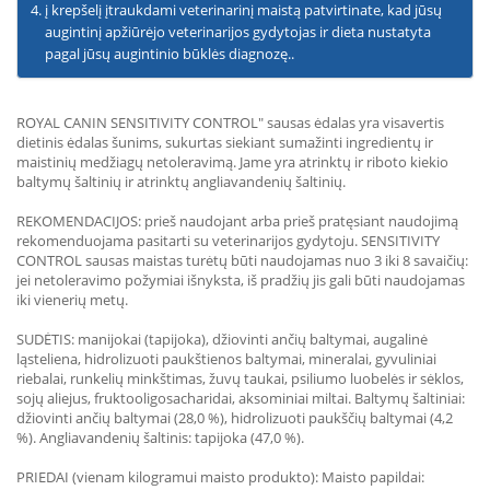
į krepšelį įtraukdami veterinarinį maistą patvirtinate, kad jūsų
augintinį apžiūrėjo veterinarijos gydytojas ir dieta nustatyta
pagal jūsų augintinio būklės diagnozę..
ROYAL CANIN SENSITIVITY CONTROL" sausas ėdalas yra visavertis
dietinis ėdalas šunims, sukurtas siekiant sumažinti ingredientų ir
maistinių medžiagų netoleravimą. Jame yra atrinktų ir riboto kiekio
baltymų šaltinių ir atrinktų angliavandenių šaltinių.
REKOMENDACIJOS: prieš naudojant arba prieš pratęsiant naudojimą
rekomenduojama pasitarti su veterinarijos gydytoju. SENSITIVITY
CONTROL sausas maistas turėtų būti naudojamas nuo 3 iki 8 savaičių:
jei netoleravimo požymiai išnyksta, iš pradžių jis gali būti naudojamas
iki vienerių metų.
SUDĖTIS: manijokai (tapijoka), džiovinti ančių baltymai, augalinė
ląsteliena, hidrolizuoti paukštienos baltymai, mineralai, gyvuliniai
riebalai, runkelių minkštimas, žuvų taukai, psiliumo luobelės ir sėklos,
sojų aliejus, fruktooligosacharidai, aksominiai miltai. Baltymų šaltiniai:
džiovinti ančių baltymai (28,0 %), hidrolizuoti paukščių baltymai (4,2
%). Angliavandenių šaltinis: tapijoka (47,0 %).
PRIEDAI (vienam kilogramui maisto produkto): Maisto papildai: