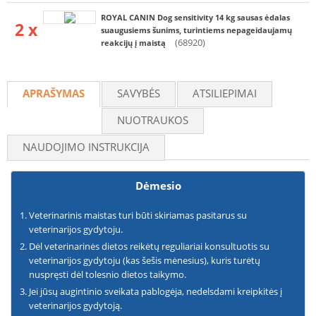
ROYAL CANIN Dog sensitivity 14 kg sausas ėdalas
2 x
suaugusiems šunims, turintiems nepageidaujamų
(68920)
reakcijų į maistą
APRAŠYMAS
SAVYBĖS
ATSILIEPIMAI
NUOTRAUKOS
NAUDOJIMO INSTRUKCIJA
Dėmesio
Veterinarinis maistas turi būti skiriamas pasitarus su
veterinarijos gydytoju.
Dėl veterinarinės dietos reikėtų reguliariai konsultuotis su
veterinarijos gydytoju (kas šešis mėnesius), kuris turėtų
nuspręsti dėl tolesnio dietos taikymo.
Jei jūsų augintinio sveikata pablogėja, nedelsdami kreipkitės į
veterinarijos gydytoją.