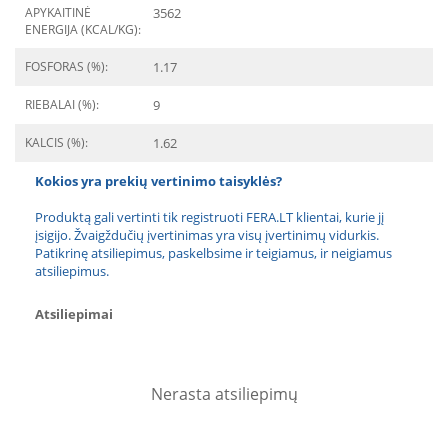
APYKAITINĖ
3562
ENERGIJA (KCAL/KG):
FOSFORAS (%):
1.17
RIEBALAI (%):
9
KALCIS (%):
1.62
Kokios yra prekių vertinimo taisyklės?
Produktą gali vertinti tik registruoti FERA.LT klientai, kurie jį
įsigijo. Žvaigždučių įvertinimas yra visų įvertinimų vidurkis.
Patikrinę atsiliepimus, paskelbsime ir teigiamus, ir neigiamus
atsiliepimus.
Atsiliepimai
Nerasta atsiliepimų