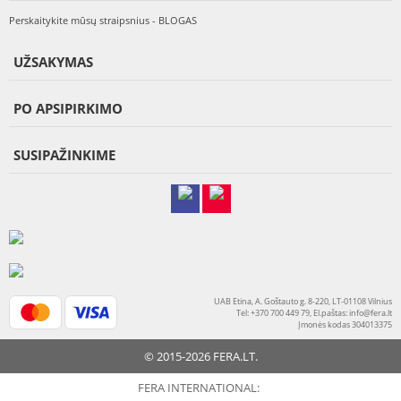
Perskaitykite mūsų straipsnius - BLOGAS
UŽSAKYMAS
PO APSIPIRKIMO
SUSIPAŽINKIME
UAB Etina, A. Goštauto g. 8-220, LT-01108 Vilnius
Tel: +370 700 449 79, El.paštas:
info@fera.lt
Įmonės kodas 304013375
© 2015-2026 FERA.LT.
FERA INTERNATIONAL: