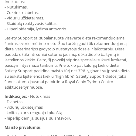
Indikacijos:
- Nutukimas.
- Cukrinis diabetas.
- Vidurių užkietėjimas.
- Skaidulų reaktyvusis kolitas.
- Hiperlipidemija, lydima antsvorio.
Satiety Support tai subalansuota visavertė dieta rekomenduojama
šunims, svorio mėtimo metu. Šuo turėtų gauti tik rekomenduojamą
dietą, veterinarijos gydytojo nustatytoje dozėje ir laikotarpiu. Dieta
padeda užtikrinti šuniui sotumo jausmą, dėka didelio baltymų ir
ląstelienos kiekio. Be to, šį poveikį stiprina specialiai sukurti kroketai,
pasižymintys mažu tankumu. Prie tokio pat kalorijų kiekio dieta
Satiety Support padidina maisto tūrį net 32% lyginant su įprasta dieta
su aukštu ląstelienos kiekiu (high fibre). Satiety Support dietos įtaka
šunų sotumo jausmui patvirtinta Royal Canin Tyrimų Centro
atliktuose tyrimuose.
Indikacijos:
- Nutukimas
- Diabetas
- vidurių užkietėjimas
- kolitas, kuris reaguoja į pluoštą
- hiperlipidemija, susijusi su antsvoriu
Maisto privalumai: