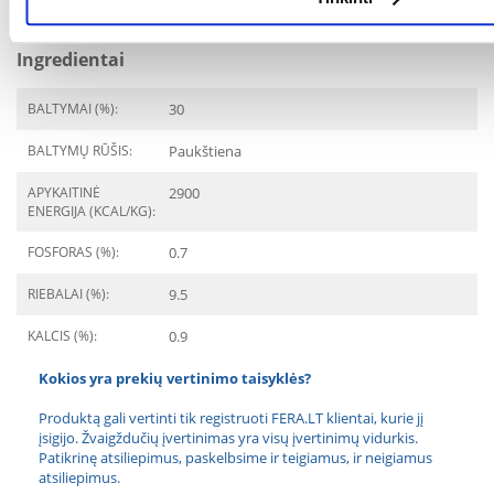
NUO:
Ingredientai
BALTYMAI (%):
30
BALTYMŲ RŪŠIS:
Paukštiena
APYKAITINĖ
2900
ENERGIJA (KCAL/KG):
FOSFORAS (%):
0.7
RIEBALAI (%):
9.5
KALCIS (%):
0.9
Kokios yra prekių vertinimo taisyklės?
Produktą gali vertinti tik registruoti FERA.LT klientai, kurie jį
įsigijo. Žvaigždučių įvertinimas yra visų įvertinimų vidurkis.
Patikrinę atsiliepimus, paskelbsime ir teigiamus, ir neigiamus
atsiliepimus.