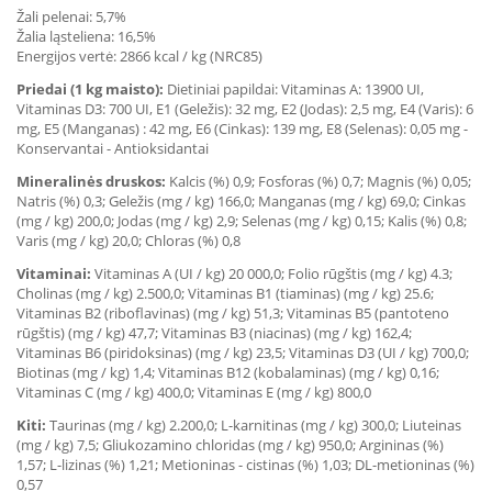
Žali pelenai: 5,7%
Žalia ląsteliena: 16,5%
Energijos vertė: 2866 kcal / kg (NRC85)
Priedai (1 kg maisto):
Dietiniai papildai
: Vitaminas A: 13900 UI,
Vitaminas D3: 700 UI, E1 (Geležis): 32 mg, E2 (Jodas): 2,5 mg, E4 (Varis): 6
mg, E5 (Manganas) : 42 mg, E6 (Cinkas): 139 mg, E8 (Selenas): 0,05 mg -
Konservantai - Antioksidantai
Mineralinės druskos:
Kalcis (%) 0,9; Fosforas (%) 0,7; Magnis (%) 0,05;
Natris (%) 0,3; Geležis (mg / kg) 166,0; Manganas (mg / kg) 69,0; Cinkas
(mg / kg) 200,0; Jodas (mg / kg) 2,9; Selenas (mg / kg) 0,15; Kalis (%) 0,8;
Varis (mg / kg) 20,0; Chloras (%) 0,8
Vitaminai:
Vitaminas A (UI / kg) 20 000,0; Folio rūgštis (mg / kg) 4.3;
Cholinas (mg / kg) 2.500,0; Vitaminas B1 (tiaminas) (mg / kg) 25.6;
Vitaminas B2 (riboflavinas) (mg / kg) 51,3; Vitaminas B5 (pantoteno
rūgštis) (mg / kg) 47,7; Vitaminas B3 (niacinas) (mg / kg) 162,4;
Vitaminas B6 (piridoksinas) (mg / kg) 23,5; Vitaminas D3 (UI / kg) 700,0;
Biotinas (mg / kg) 1,4; Vitaminas B12 (kobalaminas) (mg / kg) 0,16;
Vitaminas C (mg / kg) 400,0; Vitaminas E (mg / kg) 800,0
Kiti:
Taurinas (mg / kg) 2.200,0; L-karnitinas (mg / kg) 300,0; Liuteinas
(mg / kg) 7,5; Gliukozamino chloridas (mg / kg) 950,0; Argininas (%)
1,57; L-lizinas (%) 1,21; Metioninas - cistinas (%) 1,03; DL-metioninas (%)
0,57