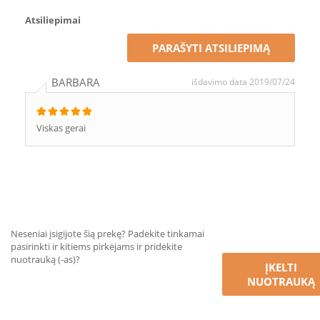
Atsiliepimai
PARAŠYTI ATSILIEPIMĄ
BARBARA
išdavimo data 2019/07/24
Viskas gerai
Neseniai įsigijote šią prekę? Padėkite tinkamai
pasirinkti ir kitiems pirkėjams ir pridėkite
nuotrauką (-as)?
ĮKELTI
NUOTRAUKĄ