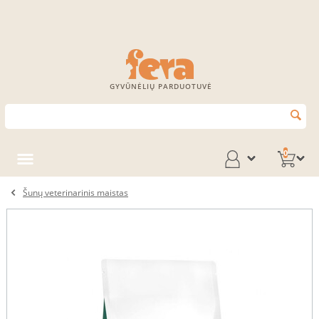
GYVŪNĖLIŲ PARDUOTUVĖ
0
Šunų veterinarinis maistas