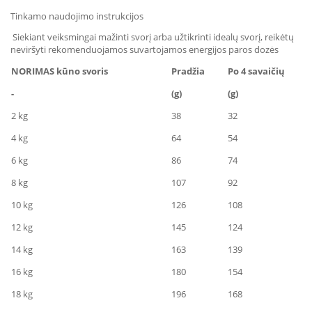
Tinkamo naudojimo instrukcijos
Siekiant veiksmingai mažinti svorį arba užtikrinti idealų svorį, reikėtų
neviršyti rekomenduojamos suvartojamos energijos paros dozės
NORIMAS
kūno svoris
Pradžia
Po 4 savaičių
-
(g)
(g)
2 kg
38
32
4 kg
64
54
6 kg
86
74
8 kg
107
92
10 kg
126
108
12 kg
145
124
14 kg
163
139
16 kg
180
154
18 kg
196
168