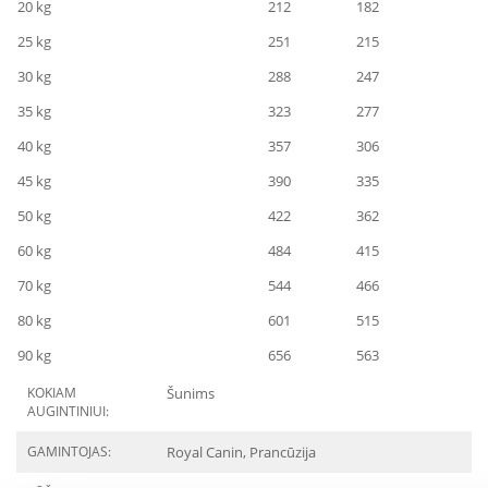
20 kg
212
182
25 kg
251
215
30 kg
288
247
35 kg
323
277
40 kg
357
306
45 kg
390
335
50 kg
422
362
60 kg
484
415
70 kg
544
466
80 kg
601
515
90 kg
656
563
KOKIAM
Šunims
AUGINTINIUI:
GAMINTOJAS:
Royal Canin, Prancūzija