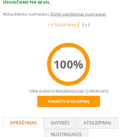
IŠSIUNČIAME PER 48 VAL
Mūsų klientų nuotraukos
Žiūrėti papildomas nuotraukas
1 ATSILIEPIMAS
5 z 5
100%
100% KLIENTAI REKOMENDUOJA ŠĮ PRODUKTĄ
PARAŠYTI ATSILIEPIMĄ
Recommend
APRAŠYMAS
SAVYBĖS
ATSILIEPIMAI
NUOTRAUKOS