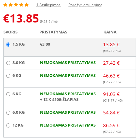
1 Atsiliepimas
Parašyti atsiliepimą
€
13.85
(9.23 € / kg)
SVORIS
PRISTATYMAS
KAINA
1.5 KG
€3.00
13.85 €
(€
9.23
/ KG)
3.0 KG
NEMOKAMAS PRISTATYMAS
27.42 €
6 KG
NEMOKAMAS PRISTATYMAS
46.63 €
(€
7.77
/ KG)
6 KG
NEMOKAMAS PRISTATYMAS
91.03 €
+ 12 X 410G ŠLAPIAS
(€
15.17
/ KG)
6.0 KG
NEMOKAMAS PRISTATYMAS
54.84 €
12 KG
NEMOKAMAS PRISTATYMAS
86.59 €
(€
7.22
/ KG)