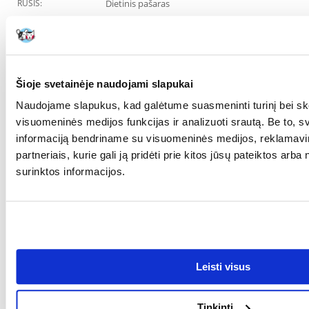
RŪŠIS:
Dietinis pašaras
Parametrai
AUGINTINIO DYDIS:
Mažos ir miniatiūrinės
veislės
Šioje svetainėje naudojami slapukai
PAKUOTĖS SVORIS
1.5
Naudojame slapukus, kad galėtume suasmeninti turinį bei ske
(KG):
visuomeninės medijos funkcijas ir analizuoti srautą. Be to, 
PREKIŲ LINIJA:
ROYAL CANIN Dog satiety
informaciją bendriname su visuomeninės medijos, reklamavi
support
partneriais, kurie gali ją pridėti prie kitos jūsų pateiktos arb
surinktos informacijos.
GAMINTOJAS:
ROYAL CANIN
Paskirtis
GYVENIMO ETAPAS:
Suaugęs
SPECIALIEJI
Viršsvoris ir/arba po
Leisti visus
REIKALAVIMAI:
sterilizacijos/kastracijos
AUGINTINIO AMŽIUS
12 mėnesių
Tinkinti