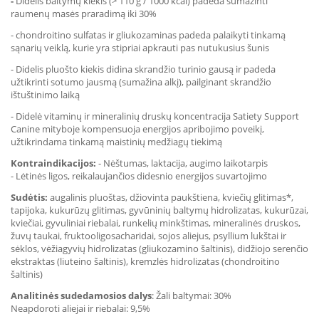
-
Didelis baltymų kiekis (> 110 g / 1000 kcal) padeda sumažinti
raumenų
masės praradimą iki 30%
-
chondroitino sulfatas ir gliukozaminas
padeda palaikyti
tinkamą
sąnarių veiklą, kurie yra stipriai apkrauti pas
nutukusius šunis
- Didelis pluošto kiekis didina skrandžio turinio gausą ir padeda
užtikrinti sotumo jausmą (sumažina alkį), pailginant skrandžio
ištuštinimo laiką
- Didelė vitaminų ir mineralinių druskų koncentracija
Satiety Support
Canine
mityboje kompensuoja energijos apribojimo poveikį,
užtikrindama tinkamą maistinių medžiagų tiekimą
Kontraindikacijos:
- Nėštumas, laktacija, augimo laikotarpis
- Lėtinės ligos, reikalaujančios didesnio energijos suvartojimo
Sudėtis:
augalinis pluoštas, džiovinta paukštiena, kviečių glitimas*,
tapijoka, kukurūzų glitimas, gyvūninių baltymų hidrolizatas,
kukurūzai,
kviečiai, gyvuliniai riebalai, runkelių minkštimas,
mineralinės druskos,
žuvų taukai, fruktooligosacharidai, sojos aliejus, psyllium lukštai ir
sėklos, vėžiagyvių hidrolizatas (gliukozamino šaltinis),
didžiojo
serenčio
ekstraktas (liuteino šaltinis), kremzlės hidrolizatas (chondroitino
šaltinis)
Analitinės sudedamosios dalys
: Žali baltymai: 30%
Neapdoroti aliejai ir riebalai
: 9,5%