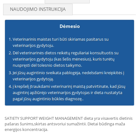
NAUDOJIMO INSTRUKCIJA
Dėmesio
Veterinarinis maistas turi būti skiriamas pasitarus su
veterinarijos gydytoju.
Dėl veterinarinės dietos reikėtų reguliariai konsultuotis su
veterinarijos gydytoju (kas šešis mėnesius), kuris turėtų
nuspręsti dėl tolesnio dietos taikymo.
Jei jūsų augintinio sveikata pablogėja, nedelsdami kreipkitės į
veterinarijos gydytoją.
į krepšelį įtraukdami veterinarinį maistą patvirtinate, kad jūsų
augintinį apžiūrėjo veterinarijos gydytojas ir dieta nustatyta
pagal jūsų augintinio būklės diagnozę..
SATIETY SUPPORT WEIGHT MANAGEMENT dieta yra visavertis dietinis
pašaras šunims,skirtas a
ntsvoriui sumažinti
i. Dietai būdinga maža
energijos koncentracija.