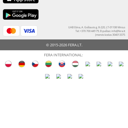
UAB Etina, A. Goštauto g. 8-220, LT-01108 Vilnius
Tel: +370 700 449 79, El.paštas:
info@fera.lt
Įmonės kodas 304013375
© 2015-2026 FERA.LT.
FERA INTERNATIONAL: