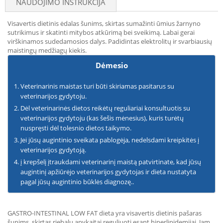
NAUDOJIMO INSTRUKCIJA
Visavertis dietinis ėdalas šunims, skirtas sumažinti ūmius žarnyno
sutrikimus ir skatinti mitybos atkūrimą bei sveikimą. Labai gerai
virškinamos sudedamosios dalys. Padidintas elektrolitų ir svarbiausių
maistingų medžiagų kiekis.
Dėmesio
Veterinarinis maistas turi būti skiriamas pasitarus su
veterinarijos gydytoju.
Dėl veterinarinės dietos reikėtų reguliariai konsultuotis su
veterinarijos gydytoju (kas šešis mėnesius), kuris turėtų
nuspręsti dėl tolesnio dietos taikymo.
Jei jūsų augintinio sveikata pablogėja, nedelsdami kreipkitės į
veterinarijos gydytoją.
į krepšelį įtraukdami veterinarinį maistą patvirtinate, kad jūsų
augintinį apžiūrėjo veterinarijos gydytojas ir dieta nustatyta
pagal jūsų augintinio būklės diagnozę..
GASTRO-INTESTINAL LOW FAT dieta yra visavertis dietinis pašaras
šunims, skirtas riebalų apykaitai reguliuoti esant hiperlipidemijai. Jam