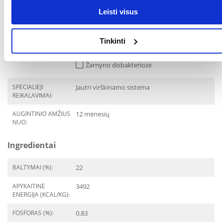
Vėmimas
Leisti visus
Viduriavimas
Virškinamojo trakto
gydymas
Tinkinti
Virškinimo sutrukimai
Žarnyno disbakteriozė
SPECIALIEJI
Jautri virškinamo sistema
REIKALAVIMAI:
AUGINTINIO AMŽIUS
12 mėnesių
NUO:
Ingredientai
BALTYMAI (%):
22
APYKAITINĖ
3492
ENERGIJA (KCAL/KG):
FOSFORAS (%):
0.83