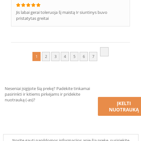
Jis labai gerai toleruoja šį maistą Ir siuntinys buvo
pristatytas greitai
1
2
3
4
5
6
7
Neseniai įsigijote šią prekę? Padėkite tinkamai
pasirinkti ir kitiems pirkėjams ir pridėkite
nuotrauką (-as)?
ĮKELTI
NUOTRAUKĄ
Norite gauti papildomos informacijos apie šią prekę, susisiekite