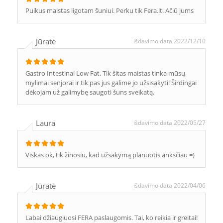
Puikus maistas ligotam šuniui. Perku tik Fera.lt. Ačiū jums
Jūratė
išdavimo data 2022/12/10
Gastro Intestinal Low Fat. Tik šitas maistas tinka mūsų
mylimai senjorai ir tik pas jus galime jo užsisakyti! Širdingai
dėkojam už galimybę saugoti šuns sveikatą.
Laura
išdavimo data 2022/05/27
Viskas ok, tik žinosiu, kad užsakymą planuotis anksčiau =)
Jūratė
išdavimo data 2022/04/06
Labai džiaugiuosi FERA paslaugomis. Tai, ko reikia ir greitai!