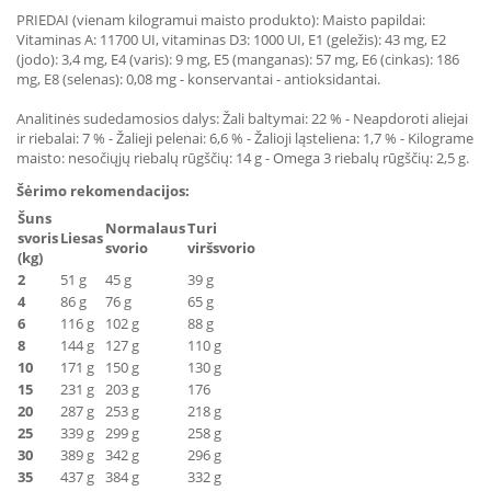
PRIEDAI (vienam kilogramui maisto produkto): Maisto papildai:
Vitaminas A: 11700 UI, vitaminas D3: 1000 UI, E1 (geležis): 43 mg, E2
(jodo): 3,4 mg, E4 (varis): 9 mg, E5 (manganas): 57 mg, E6 (cinkas): 186
mg, E8 (selenas): 0,08 mg - konservantai - antioksidantai.
Analitinės sudedamosios dalys
: Žali baltymai: 22 % - Neapdoroti aliejai
ir riebalai: 7 % - Žalieji pelenai: 6,6 % - Žalioji ląsteliena: 1,7 % - Kilograme
maisto: nesočiųjų riebalų rūgščių: 14 g - Omega 3 riebalų rūgščių: 2,5 g.
Šėrimo rekomendacijos:
Šuns
Normalaus
Turi
svoris
Liesas
svorio
viršsvorio
(kg)
2
51 g
45 g
39 g
4
86 g
76 g
65 g
6
116 g
102 g
88 g
8
144 g
127 g
110 g
10
171 g
150 g
130 g
15
231 g
203 g
176
20
287 g
253 g
218 g
25
339 g
299 g
258 g
30
389 g
342 g
296 g
35
437 g
384 g
332 g