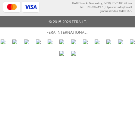
UAB Etina, A. Goštauto g. 8-220, LT-01108 Vilnius
Tel: +370 700 449 79, El.paštas:
info@fera.lt
Įmonės kodas 304013375
© 2015-2026 FERA.LT.
FERA INTERNATIONAL: