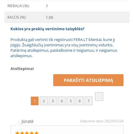
RIEBALAI (%):
7
KALCIS (%):
1.09
Kokios yra prekių vertinimo taisyklės?
Produktą gali vertinti tik registruoti FERA.LT klientai, kurie jį
įsigijo. Žvaigždučių įvertinimas yra visų įvertinimų vidurkis.
Patikrinę atsiliepimus, paskelbsime ir teigiamus, ir neigiamus
atsiliepimus.
Atsiliepimai
PARAŠYTI ATSILIEPIMĄ
1
2
3
4
5
6
7
Jūratė
išdavimo data 2023/02/24