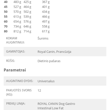
40
483 g
425 g
367 g
45
527 g
464 g
401 g
50
570 g
502 g
434 g
55
613 g
539 g
466 g
60
654 g
576 g
497 g
70
734 g
646 g
558 g
80
812 g
714 g
617 g
KOKIAM
Šunims
AUGINTINIUI:
GAMINTOJAS:
Royal Canin, Prancūzija
RŪŠIS:
Dietinis pašaras
Parametrai
AUGINTINIO DYDIS:
Universalus
PAKUOTĖS SVORIS
12
(KG):
PREKIŲ LINIJA:
ROYAL CANIN Dog Gastro
Intestinal Low Fat