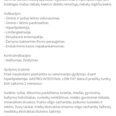
būdingas mažas riebalų kiekis ir didelis nesočiųjų riebalų rūgščių kiekis.
Indikacijos:
- Ūminis ir (arba) lėtinis viduriavimas.
- Ūminis / lėtinis pankreatitas.
- Hiperlipidemija.
- Limfangiektazija.
- Eksudacinė enteropatija.
- Žarnyno bakterinės floros peraugimas.
- Endokrininis kasos nepakankamumas.
Kontraindikacijos:
- Nėštumas, žindymas.
Gydymo trukmė:
Prieš naudodami pasitarkite su veterinarijos gydytoju. Esant
hiperlipidemijai, GASTRO-INTESTINAL LOW FAT dieta iš pradžių turėtų
būti taikoma 2 mėnesius.
Sudėtis: ryžiai, džiovinta paukštiena, kviečiai, miežiai, gyvūninių
baltymų hidrolizatas, runkelių minkštimas, mielės, gyvūniniai riebalai,
mineralinės druskos, frukto-oligo-sacharidai, psiliumo luobelės ir
sėklos, žuvų taukai, mielių ekstraktas (manno-oligo-sacharidų šaltinis),
medetkų ekstraktas (liuteino šaltinis).