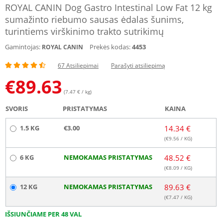
ROYAL CANIN Dog Gastro Intestinal Low Fat 12 kg
sumažinto riebumo sausas ėdalas šunims,
turintiems virškinimo trakto sutrikimų
Gamintojas:
Prekės kodas:
4453
ROYAL CANIN
67 Atsiliepimai
Parašyti atsiliepimą
€
89.63
(7.47 € / kg)
SVORIS
PRISTATYMAS
KAINA
1.5 KG
€3.00
14.34 €
(€
9.56
/ KG)
6 KG
NEMOKAMAS PRISTATYMAS
48.52 €
(€
8.09
/ KG)
12 KG
NEMOKAMAS PRISTATYMAS
89.63 €
(€
7.47
/ KG)
IŠSIUNČIAME PER 48 VAL