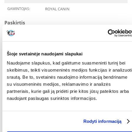
GAMINTOJAS:
ROYAL CANIN
Paskirtis
GYVENIMO ETAPAS:
Suaugęs
SVEIKATOS
Baltymų netekimas
POŽYMIAI:
Šioje svetainėje naudojami slapukai
Egzokrininės kasos
funkcijos
Naudojame slapukus, kad galėtume suasmeninti turinį bei
nepakankamumas
skelbimus, teikti visuomeninės medijos funkcijas ir analizuoti
(gastroenterologija)
srautą. Be to, svetainės naudojimo informaciją bendriname
Hiperlipidemija
su visuomeninės medijos, reklamavimo ir analizės
Lėtinis kasos
partneriais, kurie gali ją pridėti prie kitos jūsų pateiktos arba
uždegimas (pankreatitas)
naudojant paslaugas surinktos informacijos.
Limfangiektazija
Skrandžio ar
dvylikapirštės žarnos opos
Rodyti informaciją
Ūminis pankreatitas