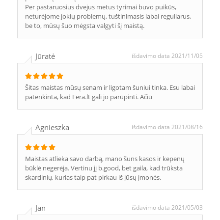
Per pastaruosius dvejus metus tyrimai buvo puikūs,
neturėjome jokių problemų, tuštinimasis labai reguliarus,
be to, mūsų šuo mėgsta valgyti šį maistą.
Jūratė
išdavimo data 2021/11/05
Šitas maistas mūsų senam ir ligotam šuniui tinka. Esu labai
patenkinta, kad Fera.lt gali jo parūpinti. Ačiū
Agnieszka
išdavimo data 2021/08/16
Maistas atlieka savo darbą, mano šuns kasos ir kepenų
būklė negerėja. Vertinu jį b.good, bet gaila, kad trūksta
skardinių, kurias taip pat pirkau iš jūsų įmonės.
Jan
išdavimo data 2021/05/03