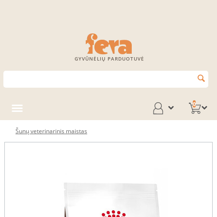
GYVŪNĖLIŲ PARDUOTUVĖ
0
Šunų veterinarinis maistas