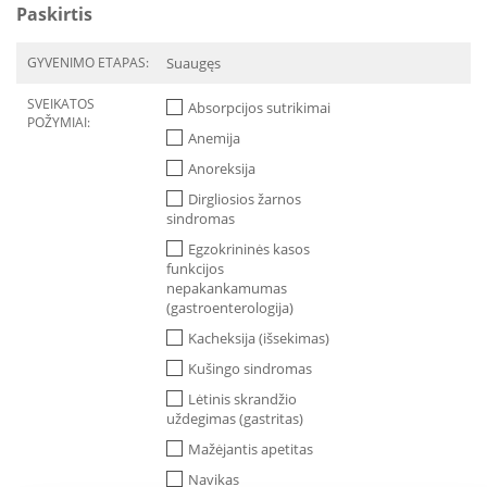
Paskirtis
GYVENIMO ETAPAS:
Suaugęs
SVEIKATOS
Absorpcijos sutrikimai
POŽYMIAI:
Anemija
Anoreksija
Dirgliosios žarnos
sindromas
Egzokrininės kasos
funkcijos
nepakankamumas
(gastroenterologija)
Kacheksija (išsekimas)
Kušingo sindromas
Lėtinis skrandžio
uždegimas (gastritas)
Mažėjantis apetitas
Navikas