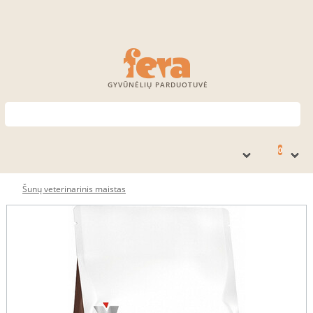
GYVŪNĖLIŲ PARDUOTUVĖ
0
Šunų veterinarinis maistas