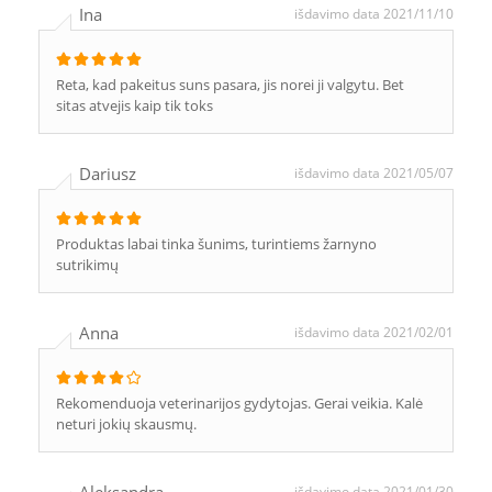
Ina
išdavimo data 2021/11/10
Reta, kad pakeitus suns pasara, jis norei ji valgytu. Bet
sitas atvejis kaip tik toks
Dariusz
išdavimo data 2021/05/07
Produktas labai tinka šunims, turintiems žarnyno
sutrikimų
Anna
išdavimo data 2021/02/01
Rekomenduoja veterinarijos gydytojas. Gerai veikia. Kalė
neturi jokių skausmų.
išdavimo data 2021/01/30