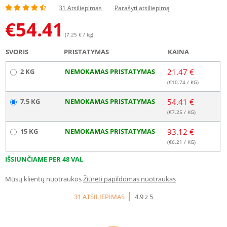
31 Atsiliepimas
Parašyti atsiliepimą
€
54.41
(7.25 € / kg)
SVORIS
PRISTATYMAS
KAINA
2 KG
NEMOKAMAS PRISTATYMAS
21.47 €
(€
10.74
/ KG)
7.5 KG
NEMOKAMAS PRISTATYMAS
54.41 €
(€
7.25
/ KG)
15 KG
NEMOKAMAS PRISTATYMAS
93.12 €
(€
6.21
/ KG)
IŠSIUNČIAME PER 48 VAL
Mūsų klientų nuotraukos
Žiūrėti papildomas nuotraukas
31 ATSILIEPIMAS
4.9 z 5