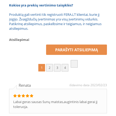
Kokios yra prekių vertinimo taisyklės?
Produktą gali vertinti tik registruoti FERA.LT klientai, kurie jį
įsigijo. Žvaigždučių įvertinimas yra visų įvertinimų vidurkis.
Patikrinę atsiliepimus, paskelbsime ir teigiamus, ir neigiamus
atsiliepimus.
Atsiliepimai
PARAŠYTI ATSILIEPIMĄ
1
2
3
4
Renata
išdavimo data 2023/02/23
Labai geras sausas šunų maistas,augintinis labai gerai jį
toleruoja.