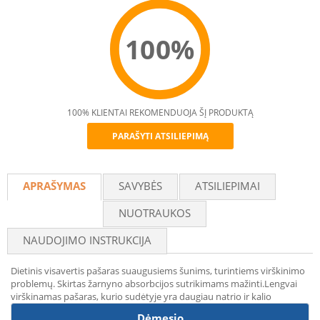
100%
100% KLIENTAI REKOMENDUOJA ŠĮ PRODUKTĄ
PARAŠYTI ATSILIEPIMĄ
Recommend
APRAŠYMAS
SAVYBĖS
ATSILIEPIMAI
NUOTRAUKOS
NAUDOJIMO INSTRUKCIJA
Dietinis visavertis pašaras suaugusiems šunims, turintiems virškinimo
problemų. Skirtas žarnyno absorbcijos sutrikimams mažinti.Lengvai
virškinamas pašaras, kurio sudėtyje yra daugiau natrio ir kalio
Dėmesio