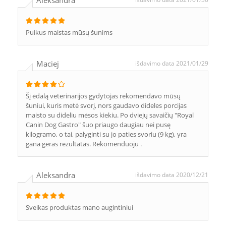
Aleksandra
Puikus maistas mūsų šunims
Maciej
išdavimo data 2021/01/29
Šį ėdalą veterinarijos gydytojas rekomendavo mūsų
šuniui, kuris metė svorį, nors gaudavo dideles porcijas
maisto su dideliu mėsos kiekiu. Po dviejų savaičių "Royal
Canin Dog Gastro" šuo priaugo daugiau nei pusę
kilogramo, o tai, palyginti su jo paties svoriu (9 kg), yra
gana geras rezultatas. Rekomenduoju .
Aleksandra
išdavimo data 2020/12/21
Sveikas produktas mano augintiniui