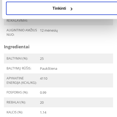
Žarnyno uždegimas
Tinkinti
SPECIALIEJI
Jautri virškinamo sistema
REIKALAVIMAI:
AUGINTINIO AMŽIUS
12 mėnesių
NUO:
Ingredientai
BALTYMAI (%):
25
BALTYMŲ RŪŠIS:
Paukštiena
APYKAITINĖ
4110
ENERGIJA (KCAL/KG):
FOSFORAS (%):
0.99
RIEBALAI (%):
20
KALCIS (%):
1.14