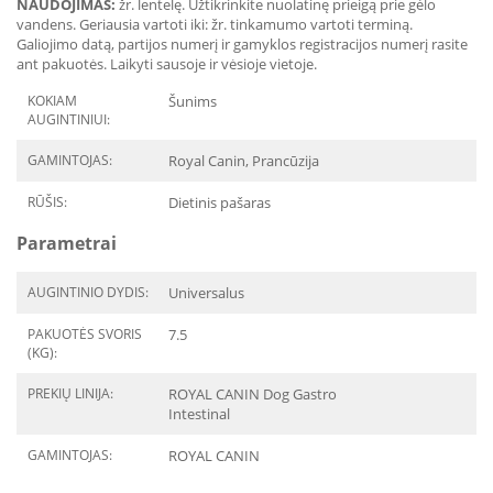
NAUDOJIMAS:
žr. lentelę. Užtikrinkite nuolatinę prieigą prie gėlo
vandens. Geriausia vartoti iki: žr. tinkamumo vartoti terminą.
Galiojimo datą, partijos numerį ir gamyklos registracijos numerį rasite
ant pakuotės. Laikyti sausoje ir vėsioje vietoje.
KOKIAM
Šunims
AUGINTINIUI:
GAMINTOJAS:
Royal Canin, Prancūzija
RŪŠIS:
Dietinis pašaras
Parametrai
AUGINTINIO DYDIS:
Universalus
PAKUOTĖS SVORIS
7.5
(KG):
PREKIŲ LINIJA:
ROYAL CANIN Dog Gastro
Intestinal
GAMINTOJAS:
ROYAL CANIN