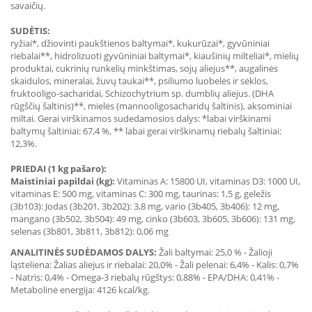
savaičių.
SUDĖTIS:
ryžiai*, džiovinti paukštienos baltymai*, kukurūzai*, gyvūniniai
riebalai**, hidrolizuoti gyvūniniai baltymai*, kiaušinių milteliai*, mielių
produktai, cukrinių runkelių minkštimas, sojų aliejus**, augalinės
skaidulos, mineralai, žuvų taukai**, psiliumo luobelės ir sėklos,
fruktooligo-sacharidai, Schizochytrium sp. dumblių aliejus. (DHA
rūgščių šaltinis)**, mielės (mannooligosacharidų šaltinis), aksominiai
miltai. Gerai virškinamos sudedamosios dalys: *labai virškinami
baltymų šaltiniai: 67,4 %, ** labai gerai virškinamų riebalų šaltiniai:
12,3%.
PRIEDAI (1 kg pašaro):
Maistiniai papildai (kg):
Vitaminas A: 15800 UI, vitaminas D3: 1000 UI,
vitaminas E: 500 mg, vitaminas C: 300 mg, taurinas: 1,5 g, geležis
(3b103): Jodas (3b201, 3b202): 3,8 mg, vario (3b405, 3b406): 12 mg,
mangano (3b502, 3b504): 49 mg, cinko (3b603, 3b605, 3b606): 131 mg,
selenas (3b801, 3b811, 3b812): 0,06 mg
ANALITINĖS SUDĖDAMOS DALYS:
Žali baltymai: 25,0 % - Žalioji
ląsteliena: Žalias aliejus ir riebalai: 20,0% - Žali pelenai: 6,4% - Kalis: 0,7%
- Natris: 0,4% - Omega-3 riebalų rūgštys: 0,88% - EPA/DHA: 0,41% -
Metabolinė energija: 4126 kcal/kg.