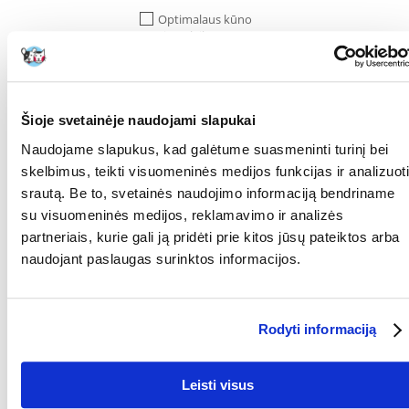
Optimalaus kūno
svorio palaikymas
Periodas prieš ir po
operacijos
Pilvo ir žarnyno
uždegimas
Šioje svetainėje naudojami slapukai
Reabilitacija
Naudojame slapukus, kad galėtume suasmeninti turinį bei
Skrandžio ar
skelbimus, teikti visuomeninės medijos funkcijas ir analizuoti
dvylikapirštės žarnos opos
srautą. Be to, svetainės naudojimo informaciją bendriname
Storosios žarnos
su visuomeninės medijos, reklamavimo ir analizės
uždegimas
partneriais, kurie gali ją pridėti prie kitos jūsų pateiktos arba
Vėmimas
naudojant paslaugas surinktos informacijos.
Viduriavimas
Vidurių užkietėjimas
Rodyti informaciją
Virškinamojo trakto
gydymas
Virškinimo sutrukimai
Leisti visus
Žarnyno disbakteriozė