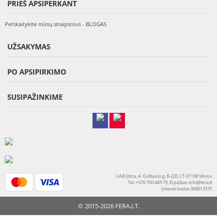
PRIEŠ APSIPERKANT
Perskaitykite mūsų straipsnius - BLOGAS
UŽSAKYMAS
PO APSIPIRKIMO
SUSIPAŽINKIME
UAB Etina, A. Goštauto g. 8-220, LT-01108 Vilnius
Tel: +370 700 449 79, El.paštas:
info@fera.lt
Įmonės kodas 304013375
© 2015-2026 FERA.LT.