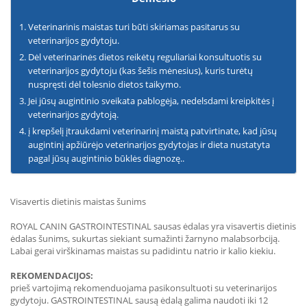
Veterinarinis maistas turi būti skiriamas pasitarus su
veterinarijos gydytoju.
Dėl veterinarinės dietos reikėtų reguliariai konsultuotis su
veterinarijos gydytoju (kas šešis mėnesius), kuris turėtų
nuspręsti dėl tolesnio dietos taikymo.
Jei jūsų augintinio sveikata pablogėja, nedelsdami kreipkitės į
veterinarijos gydytoją.
į krepšelį įtraukdami veterinarinį maistą patvirtinate, kad jūsų
augintinį apžiūrėjo veterinarijos gydytojas ir dieta nustatyta
pagal jūsų augintinio būklės diagnozę..
Visavertis dietinis maistas šunims
ROYAL CANIN GASTROINTESTINAL sausas ėdalas yra visavertis dietinis
ėdalas šunims, sukurtas siekiant sumažinti žarnyno malabsorbciją.
Labai gerai virškinamas maistas su padidintu natrio ir kalio kiekiu.
REKOMENDACIJOS:
prieš vartojimą rekomenduojama pasikonsultuoti su veterinarijos
gydytoju. GASTROINTESTINAL sausą ėdalą galima naudoti iki 12