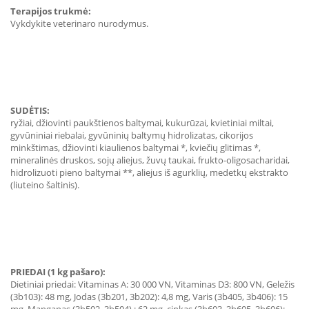
Terapijos trukmė:
Vykdykite veterinaro nurodymus.
SUDĖTIS:
ryžiai, džiovinti paukštienos baltymai, kukurūzai, kvietiniai miltai,
gyvūniniai riebalai, gyvūninių baltymų hidrolizatas, cikorijos
minkštimas, džiovinti kiaulienos baltymai *, kviečių glitimas *,
mineralinės druskos, sojų aliejus, žuvų taukai, frukto-oligosacharidai,
hidrolizuoti pieno baltymai **, aliejus iš agurklių, medetkų ekstrakto
(liuteino šaltinis).
PRIEDAI (1 kg pašaro):
Dietiniai priedai: Vitaminas A: 30 000 VN, Vitaminas D3: 800 VN, Geležis
(3b103): 48 mg, Jodas (3b201, 3b202): 4,8 mg, Varis (3b405, 3b406): 15