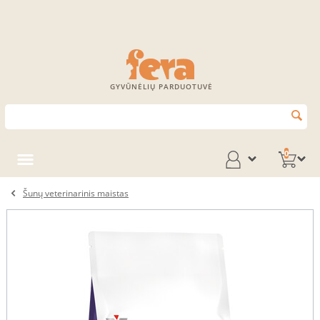
GYVŪNĖLIŲ PARDUOTUVĖ
0
Šunų veterinarinis maistas