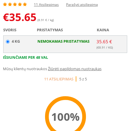
11 Atsiliepimas
Parašyti atsiliepimą
€
35.65
(8.91 € / kg)
SVORIS
PRISTATYMAS
KAINA
4 KG
NEMOKAMAS PRISTATYMAS
35.65 €
(€
8.91
/ KG)
IŠSIUNČIAME PER 48 VAL
Mūsų klientų nuotraukos
Žiūrėti papildomas nuotraukas
11 ATSILIEPIMAS
5 z 5
100%