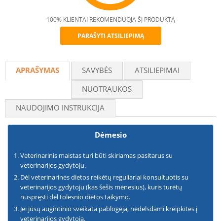
100% KLIENTAI REKOMENDUOJA ŠĮ PRODUKTĄ
PARAŠYTI ATSILIEPIMĄ
Recommend
APRAŠYMAS
SAVYBĖS
ATSILIEPIMAI
NUOTRAUKOS
NAUDOJIMO INSTRUKCIJA
Dėmesio
Veterinarinis maistas turi būti skiriamas pasitarus su
veterinarijos gydytoju.
Dėl veterinarinės dietos reikėtų reguliariai konsultuotis su
veterinarijos gydytoju (kas šešis mėnesius), kuris turėtų
nuspręsti dėl tolesnio dietos taikymo.
Jei jūsų augintinio sveikata pablogėja, nedelsdami kreipkitės į
veterinarijos gydytoją.