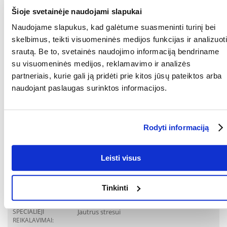
RŪŠIS:
Dietinis pašaras
Šioje svetainėje naudojami slapukai
Parametrai
Naudojame slapukus, kad galėtume suasmeninti turinį bei
skelbimus, teikti visuomeninės medijos funkcijas ir analizuoti
AUGINTINIO DYDIS:
Universalus
srautą. Be to, svetainės naudojimo informaciją bendriname
PAKUOTĖS SVORIS
4
su visuomeninės medijos, reklamavimo ir analizės
(KG):
partneriais, kurie gali ją pridėti prie kitos jūsų pateiktos arba
naudojant paslaugas surinktos informacijos.
PREKIŲ LINIJA:
ROYAL CANIN Dog Calm
Canine
GAMINTOJAS:
ROYAL CANIN
Rodyti informaciją
Paskirtis
Leisti visus
GYVENIMO ETAPAS:
Suaugęs
SVEIKATOS
Stresas
Tinkinti
POŽYMIAI:
SPECIALIEJI
Jautrus stresui
REIKALAVIMAI: