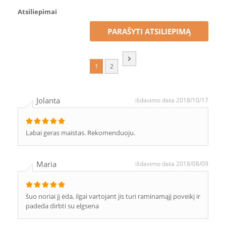
Atsiliepimai
PARAŠYTI ATSILIEPIMĄ
1
2
Jolanta
išdavimo data 2018/10/17
Labai geras maistas. Rekomenduoju.
Maria
išdavimo data 2018/08/09
šuo noriai jį ėda, ilgai vartojant jis turi raminamąjį poveikį ir
padeda dirbti su elgsena