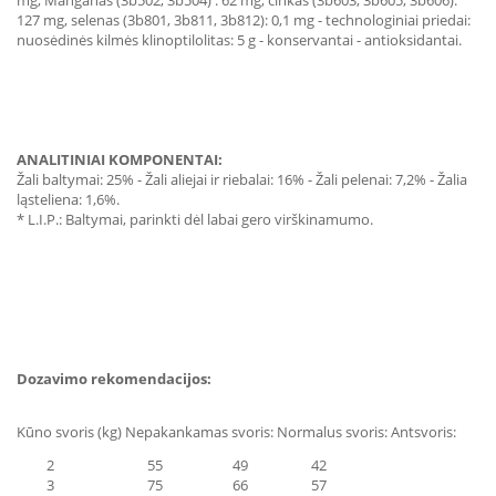
mg, Manganas (3b502, 3b504) : 62 mg, cinkas (3b603, 3b605, 3b606):
127 mg, selenas (3b801, 3b811, 3b812): 0,1 mg - technologiniai priedai:
nuosėdinės kilmės klinoptilolitas: 5 g - konservantai - antioksidantai.
ANALITINIAI KOMPONENTAI:
Žali baltymai: 25% - Žali aliejai ir riebalai: 16% - Žali pelenai: 7,2% - Žalia
ląsteliena: 1,6%.
* L.I.P.: Baltymai, parinkti dėl labai gero virškinamumo.
Dozavimo rekomendacijos:
Kūno svoris (kg) Nepakankamas svoris: Normalus svoris: Antsvoris:
2 55 49 42
3 75 66 57