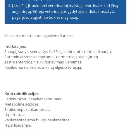
į krepšelį įtraukdami veterinarinį maistą patvirtinate, kad jūsų
augintinį apžiūrėjo veterinarijos gydytojas ir dieta nustatyta
pagal jūsų augintinio būklės diagnozę..
Visavertis maistas suaugusiems šunims.
Indikacijos:
Suaugę šunys, sveriantys iki 15 kg, patiriami stresinių situacijų.
Sisteminiai streso simptomai: dermatologiniai ir (arba)
gastroenterologiniai (viduriavimas, vėmimas).
Papildoma nerimo sutrikimų elgesio terapija.
Kontraindikacijos:
Lėtinis inkstų nepakankamumas.
Metabolinė acidozė.
Širdies nepakankamumas.
Hipertenzija.
Pankreatitas arba buvęs pankreatitas.
Hiperlipidemija.