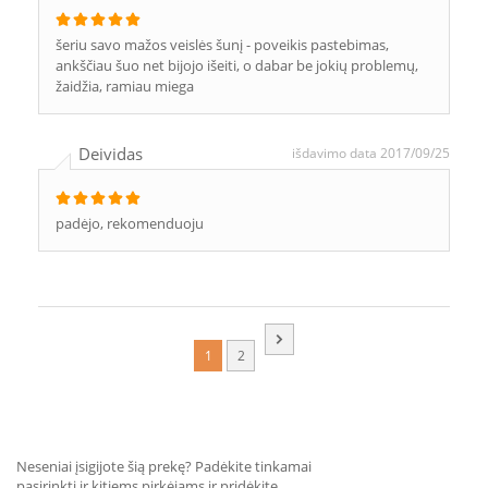
šeriu savo mažos veislės šunį - poveikis pastebimas,
ankščiau šuo net bijojo išeiti, o dabar be jokių problemų,
žaidžia, ramiau miega
Deividas
išdavimo data 2017/09/25
padėjo, rekomenduoju
1
2
Neseniai įsigijote šią prekę? Padėkite tinkamai
pasirinkti ir kitiems pirkėjams ir pridėkite