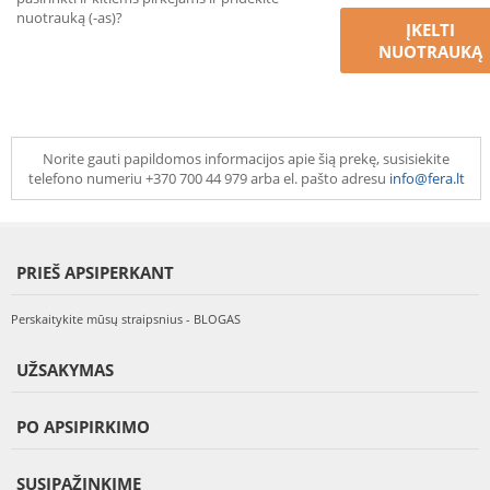
nuotrauką (-as)?
ĮKELTI
NUOTRAUKĄ
Norite gauti papildomos informacijos apie šią prekę, susisiekite
telefono numeriu +370 700 44 979 arba el. pašto adresu
info@fera.lt
PRIEŠ APSIPERKANT
Perskaitykite mūsų straipsnius - BLOGAS
UŽSAKYMAS
PO APSIPIRKIMO
SUSIPAŽINKIME