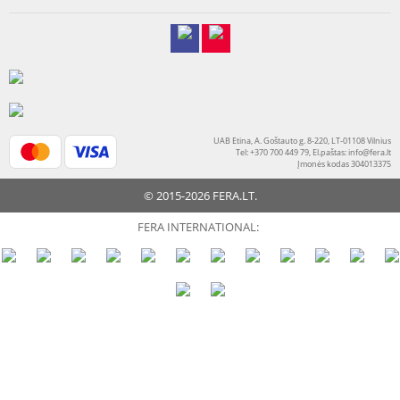
UAB Etina, A. Goštauto g. 8-220, LT-01108 Vilnius
Tel: +370 700 449 79, El.paštas:
info@fera.lt
Įmonės kodas 304013375
© 2015-2026 FERA.LT.
FERA INTERNATIONAL: