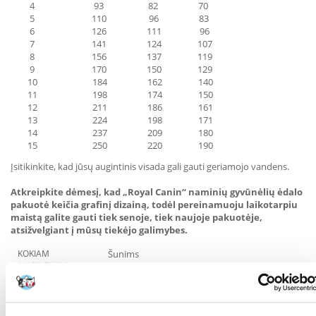
4 93 82 70
5 110 96 83
6 126 111 96
7 141 124 107
8 156 137 119
9 170 150 129
10 184 162 140
11 198 174 150
12 211 186 161
13 224 198 171
14 237 209 180
15 250 220 190
Įsitikinkite, kad jūsų augintinis visada gali gauti geriamojo vandens.
Atkreipkite dėmesį, kad „Royal Canin“ naminių gyvūnėlių ėdalo
pakuotė keičia grafinį dizainą, todėl pereinamuoju laikotarpiu
maistą galite gauti tiek senoje, tiek naujoje pakuotėje,
atsižvelgiant į mūsų tiekėjo galimybes.
KOKIAM
Šunims
AUGINTINIUI:
GAMINTOJAS:
Royal Canin, Prancūzija