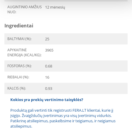
AUGINTINIO AMŽIUS
12 mėnesių
NUO:
Ingredientai
BALTYMAI (%):
25
APYKAITINĖ
3965
ENERGIJA (KCAL/KG):
FOSFORAS (%):
0.68
RIEBALAI (%):
16
KALCIS (%):
0.93
Kokios yra prekių vertinimo taisyklės?
Produktą gali vertinti tik registruoti FERA.LT klientai, kurie jį
įsigijo. Žvaigždučių įvertinimas yra visų įvertinimų vidurkis.
Patikrinę atsiliepimus, paskelbsime ir teigiamus, ir neigiamus
atsiliepimus.