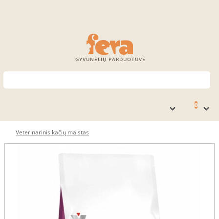
GYVŪNĖLIŲ PARDUOTUVĖ
0
Veterinarinis kačių maistas