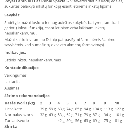
Royal Canin VD Cat Renal Special -
visavertis dietinis kačių ėdalas,
sukurtas
palaikyti inkstų funkciją esant lėtinėms inkstų ligoms.
Savybės:
Sudėtyje mažai fosforo ir daug aukštos kokybės baltymų tam, kad
gerintų inkstų funkciją, esant lėtiniam arba laikinam inkstų
nepakankamumui.
Mažai kalcio ir vitamino D, taip pat pasižymi šarminėmis šlapimo
savybėmis, kad sumažintų oksalato akmenų formavimąsį.
Indikacijos:
Lėtinis inkstų nepakankamumas
Kontraindikacijos:
Vaikingumas
Laktacija
Augimas
Šėrimo rekomendacijos:
Katės svoris (kg)
2
3
4
5
6
7
8
9
10
Liesa katė
39 g
59 g
63 g
74 g
85 g
94 g
104 g
113 g
122 g
Normalus svoris
32 g
43 g
53 g
62 g
71 g
79 g
87 g
94 g
101 g
Turi antsvorio
-
-
42 g
50 g
56 g
63 g
69 g
75 g
81 g
Skirta