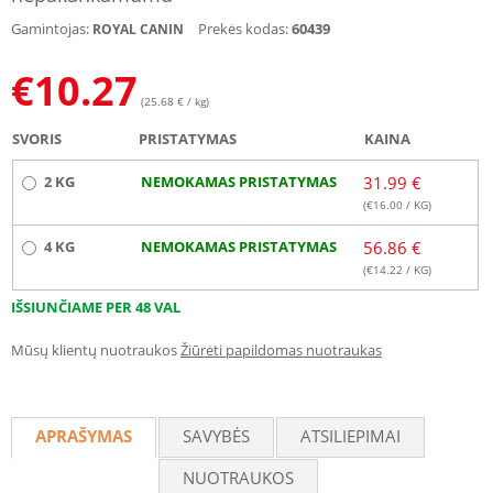
Gamintojas:
Prekės kodas:
60439
ROYAL CANIN
€
10.27
(25.68 € / kg)
SVORIS
PRISTATYMAS
KAINA
2 KG
NEMOKAMAS PRISTATYMAS
31.99 €
(€
16.00
/ KG)
4 KG
NEMOKAMAS PRISTATYMAS
56.86 €
(€
14.22
/ KG)
IŠSIUNČIAME PER 48 VAL
Mūsų klientų nuotraukos
Žiūrėti papildomas nuotraukas
APRAŠYMAS
SAVYBĖS
ATSILIEPIMAI
NUOTRAUKOS