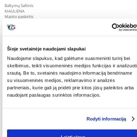
Baltymų šaltinis
KIAULIENA
Maisto paskirtis
ŠLAPIMO TAKAMS
Maisto klasė
VETERINARINĖ DIETA
Sudėtis
Šioje svetainėje naudojami slapukai
ryžiai, dehidratuoti kiaulienos baltymai *, kukurūzų miltai, kukurūzai,
gyvuliniai riebalai, kukurūzų glitimas, augaliniai pluoštai, hidrolizuoti
Naudojame slapukus, kad galėtume suasmeninti turinį bei
gyvūniniai baltymai, mineralai, kviečių glitimas *, trūkažolių cikorijos
minkštimas, žuvų taukai, sojos aliejus, frukto-oligo-sacharidai, psyllium
skelbimus, teikti visuomeninės medijos funkcijas ir analizuoti
luobelės ir sėklos, medetkų ekstraktas (liuteino šaltinis)
srautą. Be to, svetainės naudojimo informaciją bendriname
*L.I.P. itin gerai įsisavinami proteinai
su visuomeninės medijos, reklamavimo ir analizės
Analitinės sudedamosios dalys
partneriais, kurie gali ją pridėti prie kitos jūsų pateiktos arba
baltymai
26%
naudojant paslaugas surinktos informacijos.
riebalų kiekis
17%
žali pelenai
6,1%
žalia ląsteliena
4,6%
kalcis
0,62%
Rodyti informaciją
fosforas
0,44%
kalis
0,9%
natris
0,4%