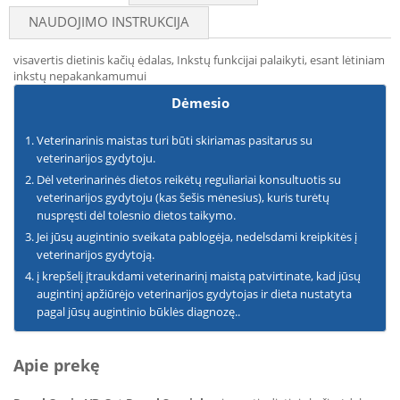
NAUDOJIMO INSTRUKCIJA
visavertis dietinis kačių ėdalas, Inkstų funkcijai palaikyti, esant lėtiniam
inkstų nepakankamumui
Dėmesio
Veterinarinis maistas turi būti skiriamas pasitarus su
veterinarijos gydytoju.
Dėl veterinarinės dietos reikėtų reguliariai konsultuotis su
veterinarijos gydytoju (kas šešis mėnesius), kuris turėtų
nuspręsti dėl tolesnio dietos taikymo.
Jei jūsų augintinio sveikata pablogėja, nedelsdami kreipkitės į
veterinarijos gydytoją.
į krepšelį įtraukdami veterinarinį maistą patvirtinate, kad jūsų
augintinį apžiūrėjo veterinarijos gydytojas ir dieta nustatyta
pagal jūsų augintinio būklės diagnozę..
Apie prekę