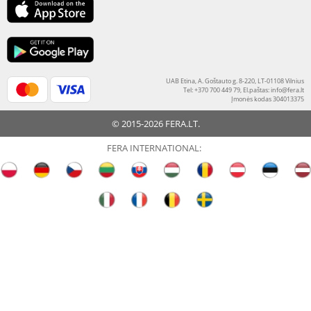
UAB Etina, A. Goštauto g. 8-220, LT-01108 Vilnius
Tel: +370 700 449 79, El.paštas:
info@fera.lt
Įmonės kodas 304013375
© 2015-2026 FERA.LT.
FERA INTERNATIONAL: