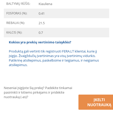
BALTYMŲ RŪŠIS:
Kiauliena
FOSFORAS (%):
0.41
RIEBALAI (%):
21.5
KALCIS (%):
0.7
Kokios yra prekių vertinimo taisyklės?
Produktą gali vertinti tik registruoti FERA.LT klientai, kurie jį
įsigijo. Žvaigždučių įvertinimas yra visų įvertinimų vidurkis.
Patikrinę atsiliepimus, paskelbsime ir teigiamus, ir neigiamus
atsiliepimus.
Neseniai įsigijote šią prekę? Padėkite tinkamai
pasirinkti ir kitiems pirkėjams ir pridėkite
nuotrauką (-as)?
ĮKELTI
NUOTRAUKĄ