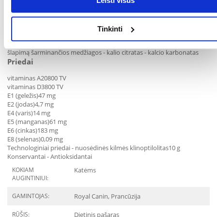
magnis
0,05%
Leisti visus
chloridas
0,79%
siera
0,5%
hidroksiprolinas
0,88%
Tinkinti
nepakeičiamos riebalų rūgštys
3,14%
EPAR ir DHR
0,41%
šlapimą šarminančios medžiagos - kalio citratas - kalcio karbonatas
Priedai
vitaminas A
20800 TV
vitaminas D3
800 TV
E1 (geležis)
47 mg
E2 (jodas)
4,7 mg
E4 (varis)
14 mg
E5 (manganas)
61 mg
E6 (cinkas)
183 mg
E8 (selenas)
0,09 mg
Technologiniai priedai - nuosėdinės kilmės klinoptilolitas
10 g
Konservantai - Antioksidantai
KOKIAM
Katėms
AUGINTINIUI:
GAMINTOJAS:
Royal Canin, Prancūzija
RŪŠIS:
Dietinis pašaras