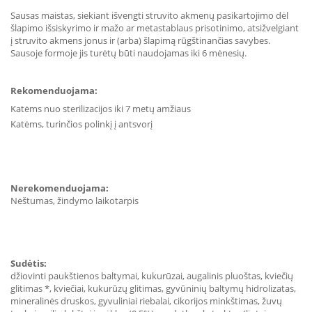
Sausas maistas, siekiant išvengti struvito akmenų pasikartojimo dėl
šlapimo išsiskyrimo ir mažo ar metastablaus prisotinimo, atsižvelgiant
į struvito akmens jonus ir (arba) šlapimą rūgštinančias savybes.
Sausoje formoje jis turėtų būti naudojamas iki 6 mėnesių.
Rekomenduojama:
Katėms nuo sterilizacijos iki 7 metų amžiaus
Katėms, turinčios polinkį į antsvorį
Nerekomenduojama:
Nėštumas, žindymo laikotarpis
Sudėtis:
džiovinti paukštienos baltymai, kukurūzai, augalinis pluoštas, kviečių
glitimas *, kviečiai, kukurūzų glitimas, gyvūninių baltymų hidrolizatas,
mineralinės druskos, gyvuliniai riebalai, cikorijos minkštimas, žuvų