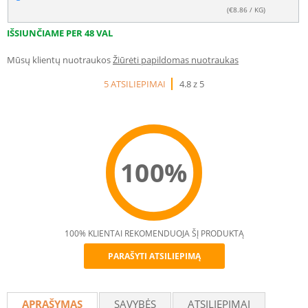
(€
8.86
/ KG)
IŠSIUNČIAME PER 48 VAL
Mūsų klientų nuotraukos
Žiūrėti papildomas nuotraukas
5 ATSILIEPIMAI
4.8 z 5
100%
100% KLIENTAI REKOMENDUOJA ŠĮ PRODUKTĄ
PARAŠYTI ATSILIEPIMĄ
Recommend
APRAŠYMAS
SAVYBĖS
ATSILIEPIMAI