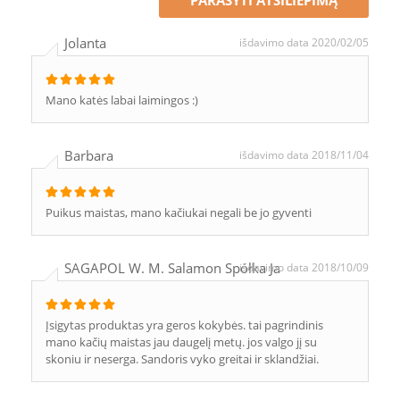
PARAŠYTI ATSILIEPIMĄ
Jolanta
išdavimo data 2020/02/05
Mano katės labai laimingos :)
Barbara
išdavimo data 2018/11/04
Puikus maistas, mano kačiukai negali be jo gyventi
SAGAPOL W. M. Salamon Spółka Ja
išdavimo data 2018/10/09
Įsigytas produktas yra geros kokybės. tai pagrindinis
mano kačių maistas jau daugelį metų. jos valgo jį su
skoniu ir neserga. Sandoris vyko greitai ir sklandžiai.