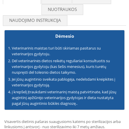
NUOTRAUKOS
NAUDOJIMO INSTRUKCIJA
Dėmesio
Veterinarinis maistas turi būti skiriamas pasitarus su
veterinarijos gydytoju.
Dėl veterinarinės dietos reikėtų reguliariai konsultuotis su
veterinarijos gydytoju (kas šešis mėnesius), kuris turėtų
nuspręsti dėl tolesnio dietos taikymo.
Jei jūsų augintinio sveikata pablogėja, nedelsdami kreipkitės į
veterinarijos gydytoją.
į krepšelį įtraukdami veterinarinį maistą patvirtinate, kad jūsų
augintinį apžiūrėjo veterinarijos gydytojas ir dieta nustatyta
pagal jūsų augintinio būklės diagnozę..
Visavertis dietinis pašaras suaugusioms katėms po sterilizacijos arba
linkusioms į antsvorį - nuo sterilizavimo iki 7 metų amžiaus.