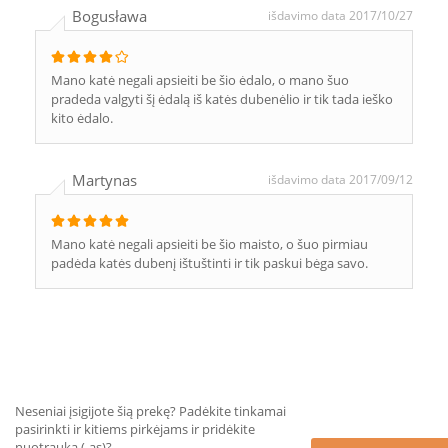
Bogusława
išdavimo data 2017/10/27
Mano katė negali apsieiti be šio ėdalo, o mano šuo
pradeda valgyti šį ėdalą iš katės dubenėlio ir tik tada ieško
kito ėdalo.
Martynas
išdavimo data 2017/09/12
Mano katė negali apsieiti be šio maisto, o šuo pirmiau
padėda katės dubenį ištuštinti ir tik paskui bėga savo.
Neseniai įsigijote šią prekę? Padėkite tinkamai
pasirinkti ir kitiems pirkėjams ir pridėkite
nuotrauką (-as)?