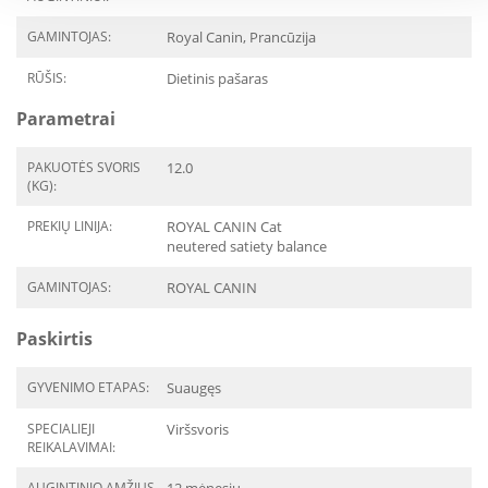
GAMINTOJAS:
Royal Canin, Prancūzija
RŪŠIS:
Dietinis pašaras
Parametrai
PAKUOTĖS SVORIS
12.0
(KG):
PREKIŲ LINIJA:
ROYAL CANIN Cat
neutered satiety balance
GAMINTOJAS:
ROYAL CANIN
Paskirtis
GYVENIMO ETAPAS:
Suaugęs
SPECIALIEJI
Viršsvoris
REIKALAVIMAI:
AUGINTINIO AMŽIUS