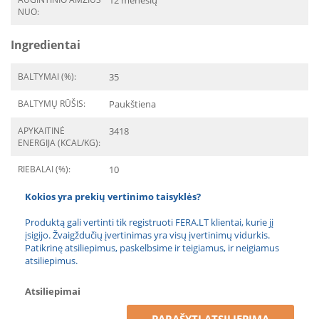
12 mėnesių
NUO:
Ingredientai
BALTYMAI (%):
35
BALTYMŲ RŪŠIS:
Paukštiena
APYKAITINĖ
3418
ENERGIJA (KCAL/KG):
RIEBALAI (%):
10
Kokios yra prekių vertinimo taisyklės?
Produktą gali vertinti tik registruoti FERA.LT klientai, kurie jį
įsigijo. Žvaigždučių įvertinimas yra visų įvertinimų vidurkis.
Patikrinę atsiliepimus, paskelbsime ir teigiamus, ir neigiamus
atsiliepimus.
Atsiliepimai