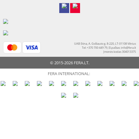
UAB Etina, A. Goštauto g. 8-220, LT-01108 Vilnius
Tel: +370 700 449 79, El.paštas:
info@fera.lt
Įmonės kodas 304013375
© 2015-2026 FERA.LT.
FERA INTERNATIONAL: