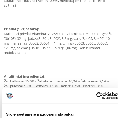
taukai, psilio lukštai ir sėklos (0,5%), medetkų ekstraktas (liuteino
šaltinis) .
Priedai (1 kg pašaro):
Maistiniai priedai: vitaminas A: 25500 UI, vitaminas D3: 1000 UI, geležis
(3b103): 32 mg, jodas (3b201, 3b202): 3,2 mg, varis (3b405, 3b406): 10
mg, manganas (3b502, 3b504): 41 mg, cinkas (3b603, 3b605, 3b606):
126 mg, selenas (3b801, 3b811, 3b812): 0,06 mg - konservantai -
antioksidantai.
Analitiniai ingredientai:
Žali baltymai: 35,0% - Žali aliejai ir riebalai: 10,0% - Žali pelenai: 9,1% -
Žali pluoštai: 9,7% - Fosforas: 1,13% - Kalcis: 1,25% - Natris: 0,91% -
Magnis: 0,08% - Kalis: 1% - Chloridai: 1,59% - Siera: 0,7% - L -karnitinas:
200 mg / kg.
Šioje svetainėje naudojami slapukai