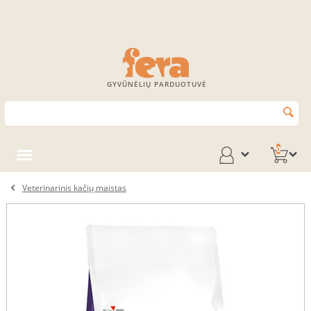
GYVŪNĖLIŲ PARDUOTUVĖ
0
Veterinarinis kačių maistas