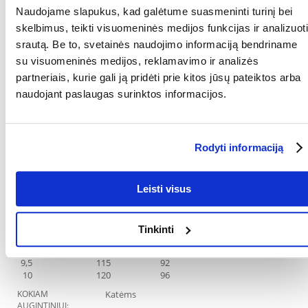
Dozavimo rekomendacijos:
Naudojame slapukus, kad galėtume suasmeninti turinį bei
Prieš naudodami arba prieš pratęsdami naudojimą, pasitarkite su
veterinarijos gydytoju. Iš pradžių sausas pašaras turi būti naudojamas
skelbimus, teikti visuomeninės medijos funkcijas ir analizuoti
iki 6 mėnesių.
srautą. Be to, svetainės naudojimo informaciją bendriname
su visuomeninės medijos, reklamavimo ir analizės
Kūno svoris(kg): Normalus svoris(g.): Antsvoris(g):
2 38 30
partneriais, kurie gali ją pridėti prie kitos jūsų pateiktos arba
2,5 45 36
naudojant paslaugas surinktos informacijos.
3 51 41
3,5 57 45
4 62 50
4,5 68 54
Rodyti informaciją
5 73 58
5,5 78 63
6 83 67
6,5 88 70
Leisti visus
7 93 74
7,5 98 78
8 102 82
Tinkinti
8,5 107 85
9 111 89
9,5 115 92
10 120 96
KOKIAM
Katėms
AUGINTINIUI: