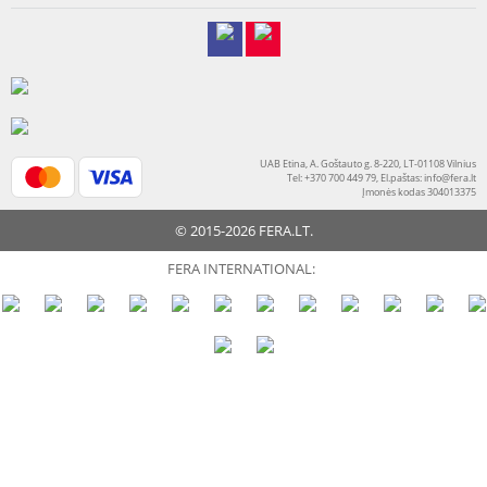
UAB Etina, A. Goštauto g. 8-220, LT-01108 Vilnius
Tel: +370 700 449 79, El.paštas:
info@fera.lt
Įmonės kodas 304013375
© 2015-2026 FERA.LT.
FERA INTERNATIONAL: