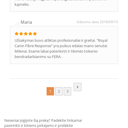
kąsnelio.
Maria
išdavimo data 2018/09/10
Užsakymas buvo atliktas profesionaliai ir greitai. "Royal
Canin Fibre Response" yra puikus ėdalas mano senutei
Milenai. Esame labai patenkinti ir tikimės tolesnio
bendradarbiavimo su FERA.
1
2
3
Neseniai įsigijote šią prekę? Padėkite tinkamai
pasirinkti ir kitiems pirkėjams ir pridėkite