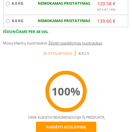
8.0 KG
NEMOKAMAS PRISTATYMAS
120.58 €
(€
15.07
/ KG)
8.0 KG
NEMOKAMAS PRISTATYMAS
139.60 €
IŠSIUNČIAME PER 48 VAL
Mūsų klientų nuotraukos
Žiūrėti papildomas nuotraukas
30 ATSILIEPIMAS
4.9 z 5
100%
100% KLIENTAI REKOMENDUOJA ŠĮ PRODUKTĄ
PARAŠYTI ATSILIEPIMĄ