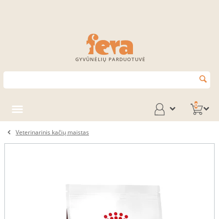
GYVŪNĖLIŲ PARDUOTUVĖ
0
Veterinarinis kačių maistas