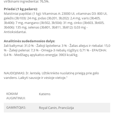
virškinami ingredientai: 76,5%.
Priedai (1 kg pašaro):
Maistiniai papildai: (1 kg): Vitaminas A: 23000 UI, vitaminas D3: 800 UI,
geležis (3b103): 24 mg, jodas (3b201, 3b202): 2,4 mg, varis (3b405,
3b406): 7 mg, mangano (3b502, 3b504): 31 mg, cinko (3b603, 3b605,
3b606): 135 mg, selenas (3b801, 3b811, 3b812): 0,03 mg -
Antioksidantai.
Analitinės sudedamosios dalys:
žali baltymai: 31,0 % - Žalioji ląsteliena: 3 % - Žalias aliejus ir riebalai: 15,0
% - Žalieji pelenai: 7,3 % - Omega-3 riebalų rūgštys: 0,71 % - EPA/DHA:
0,4 % - Medžiagų apykaitos energija: 3903 kcal/kg.
NAUDOJIMAS: žr. lentelę. Užtikrinkite nuolatinę prieigą prie gėlo
vandens. Laikyti sausoje ir vėsioje vietoje."
KOKIAM
Katėms
AUGINTINIUI:
GAMINTOJAS:
Royal Canin, Prancūzija