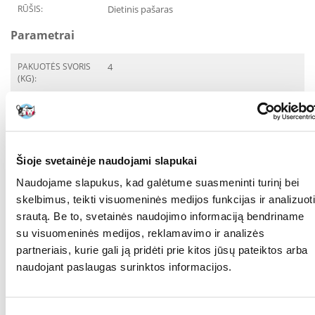
RŪŠIS:
Dietinis pašaras
Parametrai
PAKUOTĖS SVORIS
4
(KG):
PREKIŲ LINIJA:
Royal Canin Cat Fibre
Response
GAMINTOJAS:
ROYAL CANIN
Šioje svetainėje naudojami slapukai
Paskirtis
Naudojame slapukus, kad galėtume suasmeninti turinį bei
skelbimus, teikti visuomeninės medijos funkcijas ir analizuoti
GYVENIMO ETAPAS:
Suaugęs
srautą. Be to, svetainės naudojimo informaciją bendriname
su visuomeninės medijos, reklamavimo ir analizės
SVEIKATOS
Vidurių užkietėjimas
POŽYMIAI:
partneriais, kurie gali ją pridėti prie kitos jūsų pateiktos arba
Vidurių užkietėjimas
naudojant paslaugas surinktos informacijos.
SPECIALIEJI
Jautri virškinamo sistema
REIKALAVIMAI: