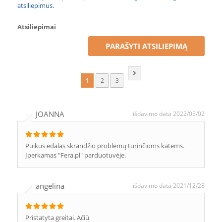
atsiliepimus.
Atsiliepimai
PARAŠYTI ATSILIEPIMĄ
1
2
3
JOANNA
išdavimo data 2022/05/02
Puikus ėdalas skrandžio problemų turinčioms katėms.
Įperkamas "Fera.pl" parduotuvėje.
angelina
išdavimo data 2021/12/28
Pristatyta greitai. Ačiū