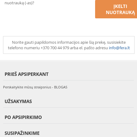
nuotrauką (-as)?
ĮKELTI
NUOTRAUKĄ
Norite gauti papildomos informacijos apie šią prekę, susisiekite
telefono numeriu +370 700 44 979 arba el. pašto adresu
info@fera.lt
PRIEŠ APSIPERKANT
Perskaitykite mūsų straipsnius - BLOGAS
UŽSAKYMAS
PO APSIPIRKIMO
SUSIPAŽINKIME