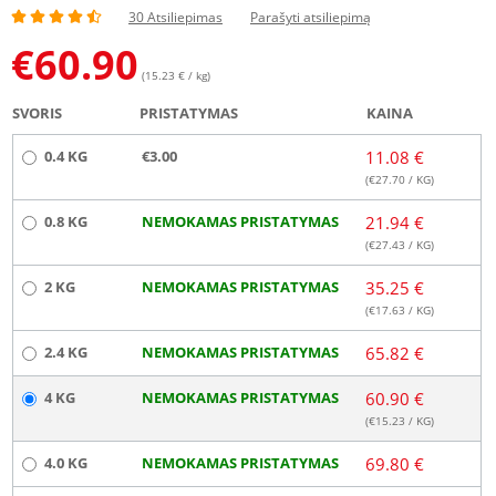
30 Atsiliepimas
Parašyti atsiliepimą
€
60.90
(15.23 € / kg)
SVORIS
PRISTATYMAS
KAINA
0.4 KG
€3.00
11.08 €
(€
27.70
/ KG)
0.8 KG
NEMOKAMAS PRISTATYMAS
21.94 €
(€
27.43
/ KG)
2 KG
NEMOKAMAS PRISTATYMAS
35.25 €
(€
17.63
/ KG)
2.4 KG
NEMOKAMAS PRISTATYMAS
65.82 €
4 KG
NEMOKAMAS PRISTATYMAS
60.90 €
(€
15.23
/ KG)
4.0 KG
NEMOKAMAS PRISTATYMAS
69.80 €