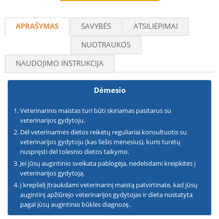
Recommend
APRAŠYMAS
SAVYBĖS
ATSILIEPIMAI
NUOTRAUKOS
NAUDOJIMO INSTRUKCIJA
Dėmesio
Veterinarinis maistas turi būti skiriamas pasitarus su
veterinarijos gydytoju.
Dėl veterinarinės dietos reikėtų reguliariai konsultuotis su
veterinarijos gydytoju (kas šešis mėnesius), kuris turėtų
nuspręsti dėl tolesnio dietos taikymo.
Jei jūsų augintinio sveikata pablogėja, nedelsdami kreipkitės į
veterinarijos gydytoją.
į krepšelį įtraukdami veterinarinį maistą patvirtinate, kad jūsų
augintinį apžiūrėjo veterinarijos gydytojas ir dieta nustatyta
pagal jūsų augintinio būklės diagnozę..