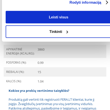
Rodyti informaciją
AUGINTINIO AMŽIUS
12 mėnesių
NUO:
Leisti visus
Ingredientai
BALTYMAI (%):
31
Tinkinti
BALTYMŲ RŪŠIS:
Paukštiena
APYKAITINĖ
3860
ENERGIJA (KCAL/KG):
FOSFORAS (%):
0.99
RIEBALAI (%):
15
KALCIS (%):
1.04
Kokios yra prekių vertinimo taisyklės?
Produktą gali vertinti tik registruoti FERA.LT klientai, kurie jį
įsigijo. Žvaigždučių įvertinimas yra visų įvertinimų vidurkis.
Patikrinę atsiliepimus, paskelbsime ir teigiamus, ir neigiamus