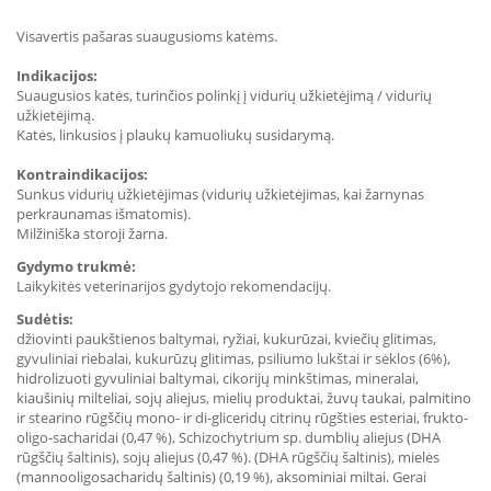
Visavertis pašaras suaugusioms katėms.
Indikacijos:
Suaugusios katės, turinčios polinkį į vidurių užkietėjimą / vidurių
užkietėjimą.
Katės, linkusios į plaukų kamuoliukų susidarymą.
Kontraindikacijos:
Sunkus vidurių užkietėjimas (vidurių užkietėjimas, kai žarnynas
perkraunamas išmatomis).
Milžiniška storoji žarna.
Gydymo trukmė:
Laikykitės veterinarijos gydytojo rekomendacijų.
Sudėtis:
džiovinti paukštienos baltymai, ryžiai, kukurūzai, kviečių glitimas,
gyvuliniai riebalai, kukurūzų glitimas, psiliumo lukštai ir sėklos (6%),
hidrolizuoti gyvuliniai baltymai, cikorijų minkštimas, mineralai,
kiaušinių milteliai, sojų aliejus, mielių produktai, žuvų taukai, palmitino
ir stearino rūgščių mono- ir di-gliceridų citrinų rūgšties esteriai, frukto-
oligo-sacharidai (0,47 %), Schizochytrium sp. dumblių aliejus (DHA
rūgščių šaltinis), sojų aliejus (0,47 %). (DHA rūgščių šaltinis), mielės
(mannooligosacharidų šaltinis) (0,19 %), aksominiai miltai. Gerai