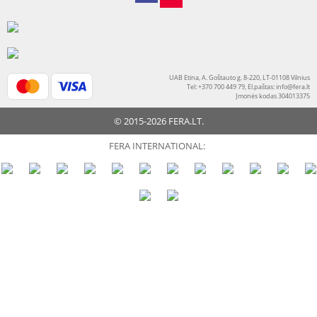
UAB Etina, A. Goštauto g. 8-220, LT-01108 Vilnius
Tel: +370 700 449 79, El.paštas:
info@fera.lt
Įmonės kodas 304013375
© 2015-2026 FERA.LT.
FERA INTERNATIONAL: