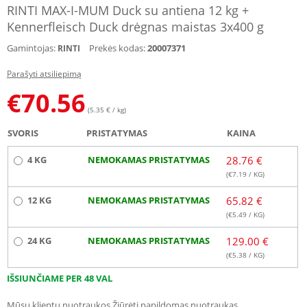
RINTI MAX-I-MUM Duck su antiena 12 kg +
Kennerfleisch Duck drėgnas maistas 3x400 g
Gamintojas:
Prekės kodas:
20007371
RINTI
Parašyti atsiliepimą
€
70.56
(5.35 € / kg)
SVORIS
PRISTATYMAS
KAINA
4 KG
NEMOKAMAS PRISTATYMAS
28.76 €
(€
7.19
/ KG)
12 KG
NEMOKAMAS PRISTATYMAS
65.82 €
(€
5.49
/ KG)
24 KG
NEMOKAMAS PRISTATYMAS
129.00 €
(€
5.38
/ KG)
IŠSIUNČIAME PER 48 VAL
Mūsų klientų nuotraukos
Žiūrėti papildomas nuotraukas