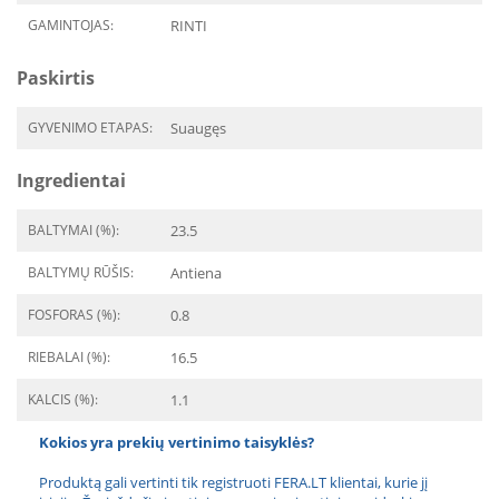
GAMINTOJAS:
RINTI
Paskirtis
GYVENIMO ETAPAS:
Suaugęs
Ingredientai
BALTYMAI (%):
23.5
BALTYMŲ RŪŠIS:
Antiena
FOSFORAS (%):
0.8
RIEBALAI (%):
16.5
KALCIS (%):
1.1
Kokios yra prekių vertinimo taisyklės?
Produktą gali vertinti tik registruoti FERA.LT klientai, kurie jį