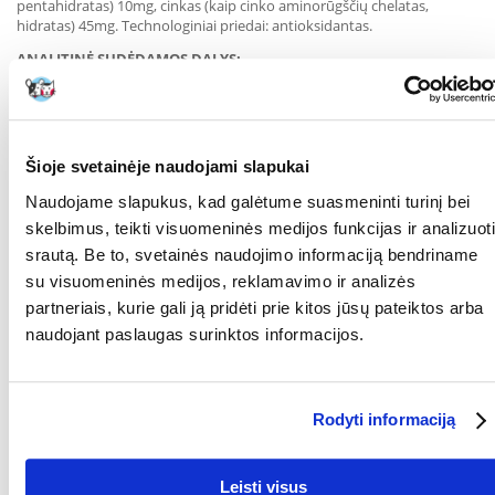
pentahidratas) 10mg, cinkas (kaip cinko aminorūgščių chelatas,
hidratas) 45mg. Technologiniai priedai: antioksidantas.
ANALITINĖ SUDĖDAMOS DALYS:
Žali baltymai 23,5 %.
Riebalų kiekis 16,5 %.
Žalioji ląsteliena 1,5
Neapdoroti pelenai 6
Drėgmės kiekis 8
Šioje svetainėje naudojami slapukai
Kalcis 1,1 %
Fosforas 0,8 %
Naudojame slapukus, kad galėtume suasmeninti turinį bei
Kalorijų kiekis / 100g: 396 kcal
skelbimus, teikti visuomeninės medijos funkcijas ir analizuoti
TINKAMO NAUDOJIMO INSTRUKCIJA:
srautą. Be to, svetainės naudojimo informaciją bendriname
su visuomeninės medijos, reklamavimo ir analizės
Tik "Max-i-Mum":
Šuns svoris:
partneriais, kurie gali ją pridėti prie kitos jūsų pateiktos arba
- 5 kg: apie 80 g per dieną
naudojant paslaugas surinktos informacijos.
- 10 kg: apie 135 g per dieną
- 25 kg: apie 275 g per dieną
- 40 kg: apie 390 g per dieną
- 65 kg: apie 560 g per dieną
Rodyti informaciją
Kombinuotas šėrimas:
Šuns svoris: šlapias ir sausas maistas per dieną
Leisti visus
- 5 kg: ne daugiau kaip 40 g + apie 140 g "Kenner" mėsos