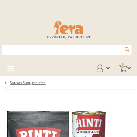
GYVŪNĖLIŲ PARDUOTUVĖ
0
Sausas šunų maistas