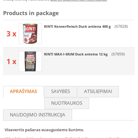
Products in package
(67828)
RINTI Kennerfleisch Duck antiena 400 g
3 x
(67859)
RINTI MAX-I-MUM Duck anteina 12 kg
1 x
APRAŠYMAS
SAVYBĖS
ATSILIEPIMAI
NUOTRAUKOS
NAUDOJIMO INSTRUKCIJA
Visavertis pašaras suaugusiems šunims.