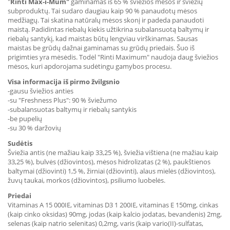
"
Rinti Max-i-Mum"
gaminamas iš 65 % šviežios mėsos ir šviežių
subproduktų. Tai sudaro daugiau kaip 90 % panaudotų mėsos
medžiagų. Tai skatina natūralų mėsos skonį ir padeda panaudoti
maistą. Padidintas riebalų kiekis užtikrina subalansuotą baltymų ir
riebalų santykį, kad maistas būtų lengviau virškinamas. Sausas
maistas be grūdų dažnai gaminamas su grūdų priedais. Šuo iš
prigimties yra mėsėdis. Todėl "Rinti Maximum" naudoja daug šviežios
mėsos, kuri apdorojama sudėtingu gamybos procesu.
Visa informacija iš pirmo žvilgsnio
-gausu šviežios anties
-su "Freshness Plus": 90 % šviežumo
-subalansuotas baltymų ir riebalų santykis
-be pupelių
-su 30 % daržovių
Sudėtis
Šviežia antis (ne mažiau kaip 33,25 %), šviežia vištiena (ne mažiau kaip
33,25 %), bulvės (džiovintos), mėsos hidrolizatas (2 %), paukštienos
baltymai (džiovinti) 1,5 %, žirniai (džiovinti), alaus mielės (džiovintos),
žuvų taukai, morkos (džiovintos), psiliumo luobelės.
Priedai
Vitaminas A 15 000IE, vitaminas D3 1 200IE, vitaminas E 150mg, cinkas
(kaip cinko oksidas) 90mg, jodas (kaip kalcio jodatas, bevandenis) 2mg,
selenas (kaip natrio selenitas) 0,2mg, varis (kaip vario(II)-sulfatas,