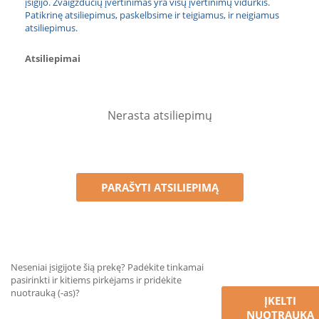
įsigijo. Žvaigždučių įvertinimas yra visų įvertinimų vidurkis.
Patikrinę atsiliepimus, paskelbsime ir teigiamus, ir neigiamus
atsiliepimus.
Atsiliepimai
Nerasta atsiliepimų
PARAŠYTI ATSILIEPIMĄ
Neseniai įsigijote šią prekę? Padėkite tinkamai
pasirinkti ir kitiems pirkėjams ir pridėkite
nuotrauką (-as)?
ĮKELTI
NUOTRAUKĄ