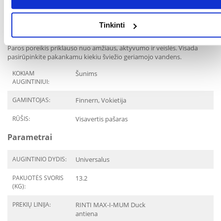
- 10 kg: ne daugiau kaip 70 g + apie 235 g mėsos
- 25 kg: ne daugiau kaip 135 g + apie 460 g mėsos gaminių žinovams
- 40 kg: ne daugiau kaip 195 g + apie 650 g mėsos žinovo gaminio
Tinkinti
- 65 kg: ne daugiau kaip 280 g + apie 950 g mėsos.
Paros poreikis priklauso nuo amžiaus, aktyvumo ir veislės. Visada
pasirūpinkite pakankamu kiekiu šviežio geriamojo vandens.
KOKIAM
Šunims
AUGINTINIUI:
GAMINTOJAS:
Finnern, Vokietija
RŪŠIS:
Visavertis pašaras
Parametrai
AUGINTINIO DYDIS:
Universalus
PAKUOTĖS SVORIS
13.2
(KG):
PREKIŲ LINIJA:
RINTI MAX-I-MUM Duck
antiena