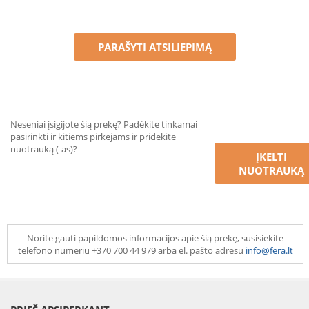
PARAŠYTI ATSILIEPIMĄ
Neseniai įsigijote šią prekę? Padėkite tinkamai
pasirinkti ir kitiems pirkėjams ir pridėkite
nuotrauką (-as)?
ĮKELTI
NUOTRAUKĄ
Norite gauti papildomos informacijos apie šią prekę, susisiekite
telefono numeriu +370 700 44 979 arba el. pašto adresu
info@fera.lt