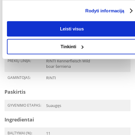
RŪŠIS:
Visavertis pašaras
Rodyti informaciją
Parametrai
Leisti visus
AUGINTINIO DYDIS:
Universalus
PAKUOTĖS SVORIS
2.4
Tinkinti
(KG):
PREKIŲ LINIJA:
RINTI Kennerfleisch Wild
boar šerniena
GAMINTOJAS:
RINTI
Paskirtis
GYVENIMO ETAPAS:
Suaugęs
Ingredientai
BALTYMAI (%):
11