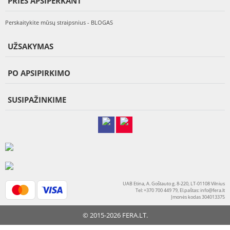
PRIEŠ APSIPERKANT
Perskaitykite mūsų straipsnius - BLOGAS
UŽSAKYMAS
PO APSIPIRKIMO
SUSIPAŽINKIME
UAB Etina, A. Goštauto g. 8-220, LT-01108 Vilnius
Tel: +370 700 449 79, El.paštas:
info@fera.lt
Įmonės kodas 304013375
© 2015-2026 FERA.LT.