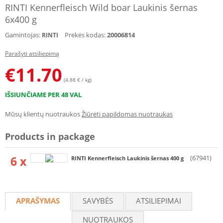
RINTI Kennerfleisch Wild boar Laukinis šernas
6x400 g
Gamintojas:
Prekės kodas:
20006814
RINTI
Parašyti atsiliepimą
€
11.70
(4.88 € / kg)
IŠSIUNČIAME PER 48 VAL
Mūsų klientų nuotraukos
Žiūrėti papildomas nuotraukas
Products in package
6 x
(67941)
RINTI Kennerfleisch Laukinis šernas 400 g
APRAŠYMAS
SAVYBĖS
ATSILIEPIMAI
NUOTRAUKOS