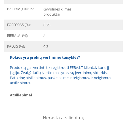
BALTYMŲ RŪŠIS:
Gyvulinės kilmės
produktai
FOSFORAS (%):
0.25
RIEBALAI (%):
8
KALCIS (%):
0.3
Kokios yra prekių vertinimo taisyklės?
Produktą gali vertinti tik registruoti FERA.LT klientai, kurie jį
įsigijo. Žvaigždučių įvertinimas yra visų įvertinimų vidurkis.
Patikrinę atsiliepimus, paskelbsime ir teigiamus, ir neigiamus
atsiliepimus.
Atsiliepimai
Nerasta atsiliepimų