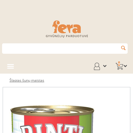
GYVŪNĖLIŲ PARDUOTUVĖ
0
Šlapias šunų maistas