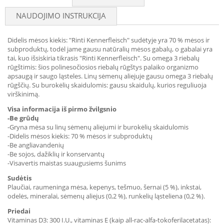
NAUDOJIMO INSTRUKCIJA
Didelis mėsos kiekis: "Rinti Kennerfleisch" sudėtyje yra 70 % mėsos ir
subproduktų, todėl jame gausu natūralių mėsos gabalų, o gabalai yra
tai, kuo išsiskiria tikrasis "Rinti Kennerfleisch". Su omega 3 riebalų
rūgštimis: šios polinesočiosios riebalų rūgštys palaiko organizmo
apsaugą ir saugo ląsteles. Linų sėmenų aliejuje gausu omega 3 riebalų
rūgščių. Su burokėlių skaidulomis: gausu skaidulų, kurios reguliuoja
virškinimą.
Visa informacija iš pirmo žvilgsnio
-Be grūdų
-Gryna mėsa su linų sėmenų aliejumi ir burokėlių skaidulomis
-Didelis mėsos kiekis: 70 % mėsos ir subproduktų
-Be angliavandenių
-Be sojos, dažiklių ir konservantų
-Visavertis maistas suaugusiems šunims
Sudėtis
Plaučiai, raumeninga mėsa, kepenys, tešmuo, šernai (5 %), inkstai,
odelės, mineralai, sėmenų aliejus (0,2 %), runkelių ląsteliena (0,2 %).
Priedai
Vitaminas D3: 300 I.U., vitaminas E (kaip all-rac-alfa-tokoferilacetatas):