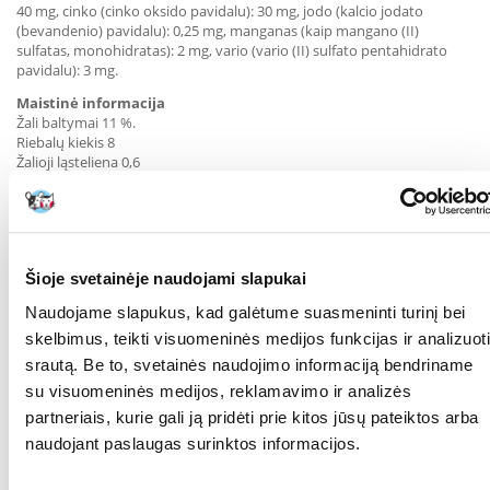
40 mg, cinko (cinko oksido pavidalu): 30 mg, jodo (kalcio jodato
(bevandenio) pavidalu): 0,25 mg, manganas (kaip mangano (II)
sulfatas, monohidratas): 2 mg, vario (vario (II) sulfato pentahidrato
pavidalu): 3 mg.
Maistinė informacija
Žali baltymai 11 %.
Riebalų kiekis 8
Žalioji ląsteliena 0,6
Neapdoroti pelenai 2,5
Drėgmės kiekis 77
Kalcis 0,3
Fosforas 0,25
Kalorijų kiekis / 100g: 115 kcal
Šioje svetainėje naudojami slapukai
Maitinimo rekomendacijos
Šuns svoris:
Naudojame slapukus, kad galėtume suasmeninti turinį bei
8 kg: apie 400 g per dieną
skelbimus, teikti visuomeninės medijos funkcijas ir analizuoti
20 kg: apie 800 g per dieną
srautą. Be to, svetainės naudojimo informaciją bendriname
52 kg: apie 1600 g per dieną
su visuomeninės medijos, reklamavimo ir analizės
Paros poreikis priklauso nuo amžiaus, aktyvumo ir veislės. Visada
partneriais, kurie gali ją pridėti prie kitos jūsų pateiktos arba
pasirūpinkite pakankamu kiekiu šviežio geriamojo vandens.
naudojant paslaugas surinktos informacijos.
KOKIAM
Šunims
AUGINTINIUI: