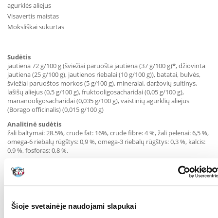
agurklės aliejus
Visavertis maistas
Moksliškai sukurtas
Sudėtis
jautiena 72 g/100 g (šviežiai paruošta jautiena (37 g/100 g)*, džiovinta
jautiena (25 g/100 g), jautienos riebalai (10 g/100 g)), batatai, bulvės,
šviežiai paruoštos morkos (5 g/100 g), mineralai, daržovių sultinys,
lašišų aliejus (0,5 g/100 g), fruktooligosacharidai (0,05 g/100 g),
mananooligosacharidai (0,035 g/100 g), vaistinių agurklių aliejus
(Borago officinalis) (0,015 g/100 g)
Analitinė sudėtis
žali baltymai: 28.5%, crude fat: 16%, crude fibre: 4 %, žali pelenai: 6,5 %,
omega-6 riebalų rūgštys: 0,9 %, omega-3 riebalų rūgštys: 0,3 %, kalcis:
0,9 %, fosforas: 0,8 %.
Maisto papildai
vitaminai: vitaminas A (3a672a) 14423 TV, vitaminas D3 (3a671) 2000
TV, vitaminas E (3a700) 96 TV. Mikroelementai: cinkas (cinko sulfato
monohidratas, 3b605) 69 mg, geležis (geležies (II) sulfato
monohidratas, 3b103) 48 mg, manganas (mangano sulfato
Šioje svetainėje naudojami slapukai
monohidratas, 3b503) 34 mg, varis (vario (II) sulfato pentahidratas,
3b405) 12 mg, jodo (3b202, 3b201) 1,7 mg, seleno (natrio selenitas,