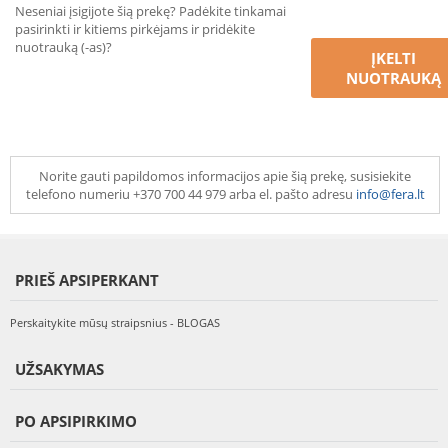
Neseniai įsigijote šią prekę? Padėkite tinkamai
pasirinkti ir kitiems pirkėjams ir pridėkite
nuotrauką (-as)?
ĮKELTI
NUOTRAUKĄ
Norite gauti papildomos informacijos apie šią prekę, susisiekite
telefono numeriu +370 700 44 979 arba el. pašto adresu
info@fera.lt
PRIEŠ APSIPERKANT
Perskaitykite mūsų straipsnius - BLOGAS
UŽSAKYMAS
PO APSIPIRKIMO