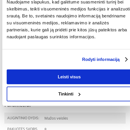
Naudojame slapukus, kad galėtume suasmeninti turinį bei
3b801) 0,38 mg. Žarnyno floros stabilizatoriai: Enterococcus faecium
skelbimus, teikti visuomeninės medijos funkcijas ir analizuoti
DSM 10663/NCIMB 10415 (4b1707) 1 000 000 000 000 KFV
srautą. Be to, svetainės naudojimo informaciją bendriname
su visuomeninės medijos, reklamavimo ir analizės
partneriais, kurie gali ją pridėti prie kitos jūsų pateiktos arba
Tinkamo naudojimo instrukcijos:
naudojant paslaugas surinktos informacijos.
Maistas atitinka sveiko suaugusio mažų veislių šuns mitybos
poreikius. Pradinės porcijos nurodytos dozavimo lentelėje. Paros
porciją reikia padalyti į 2 ar daugiau valgymų. Esant didesniam
maistinių medžiagų poreikiui, paros porcijos dydį reikėtų koreguoti
Rodyti informaciją
individualiai. Šuo turi turėti nuolatinę prieigą prie švaraus, šviežio
vandens. Naują ėdalą reikia pradėti duoti palaipsniui, maišant jį su
ankstesniu ėdalu per maždaug 2 savaites.
Leisti visus
Dozavimas
:
Suaugusio šuns kūno svoris [kg]/ 1-5 5-10
Tinkinti
Dienos porcija [g per dieną]/ 25-80 80-140
Parametrai
AUGINTINIO DYDIS:
Mažos veislės
PAKUOTĖS SVORIS
8