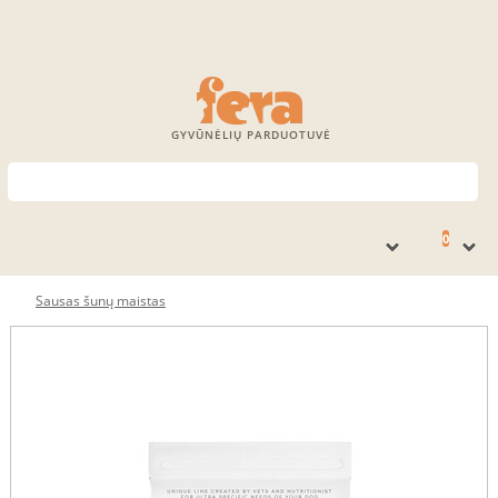
GYVŪNĖLIŲ PARDUOTUVĖ
0
Sausas šunų maistas