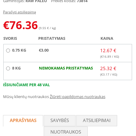
Gamintojas:
Prekės kodas:
73814
RAW PALEO
Parašyti atsiliepimą
€
76.36
(9.55 € / kg)
SVORIS
PRISTATYMAS
KAINA
0.75 KG
€3.00
12.67 €
(€
16.89
/ KG)
8 KG
NEMOKAMAS PRISTATYMAS
25.32 €
(€
3.17
/ KG)
IŠSIUNČIAME PER 48 VAL
Mūsų klientų nuotraukos
Žiūrėti papildomas nuotraukas
APRAŠYMAS
SAVYBĖS
ATSILIEPIMAI
NUOTRAUKOS