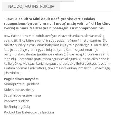
NAUDOJIMO INSTRUKCIJA
"Raw Paleo Ultra Mini Adult Beef" yra visavertis ėdalas
suaugusiems (vyresniems nei 1 metų) mažų veislių (iki 8 kg kūno
svorio) šunims. Maistas yra hipoalerginis ir monoproteininis.
Raw Paleo Ultra Mini Adult Beef yra visavertis ėdalas, skirtas mažų
veislių (iki 8 kg kūno svorio) ir suaugusiems (nuo 1 metų) šunims. Šio
maisto sudėtyje yra vienas baltymas ir jis yra hipoalerginis. Tai reiškia,
kad jo sudėtyje yra tik gyvulinių baltymų šaltinis (jautiena) ir jo
baltymų ekvivalentas (jautienos riebalai). Šioje receptūroje nėra žirnių
ir grūdų. Receptūra praturtinta agurklės aliejumi, kuris palaiko odos ir
kailio būklę. Maistas, kuriame gausu probiotiko Enterococcus faecium,
skatina normalią mikroflorą, tinkamą virškinimą ir maistinių medžiagų
įsisavinimą.
Pagrindinės savybės:
Monoproteinų jautiena
Didelis mėsos kiekis
Saugi hipoalerginė mėsa
Paprasta sudėtis
Be žirnių ir grūdų
Probiotikas Enterococus faecium