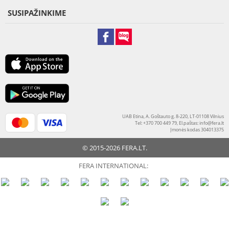
SUSIPAŽINKIME
UAB Etina, A. Goštauto g. 8-220, LT-01108 Vilnius
Tel: +370 700 449 79, El.paštas:
info@fera.lt
Įmonės kodas 304013375
© 2015-2026 FERA.LT.
FERA INTERNATIONAL: