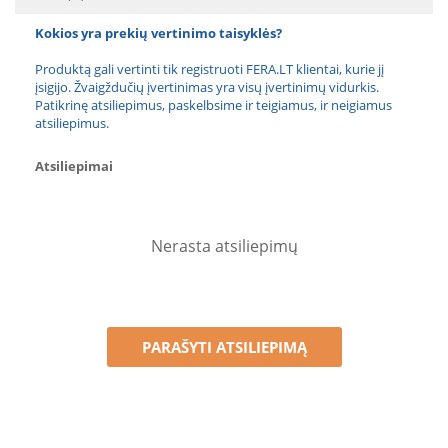
Kokios yra prekių vertinimo taisyklės?
Produktą gali vertinti tik registruoti FERA.LT klientai, kurie jį
įsigijo. Žvaigždučių įvertinimas yra visų įvertinimų vidurkis.
Patikrinę atsiliepimus, paskelbsime ir teigiamus, ir neigiamus
atsiliepimus.
Atsiliepimai
Nerasta atsiliepimų
PARAŠYTI ATSILIEPIMĄ