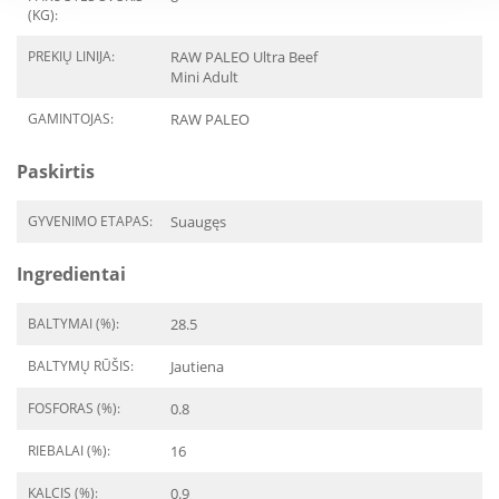
(KG):
PREKIŲ LINIJA:
RAW PALEO Ultra Beef
Mini Adult
GAMINTOJAS:
RAW PALEO
Paskirtis
GYVENIMO ETAPAS:
Suaugęs
Ingredientai
BALTYMAI (%):
28.5
BALTYMŲ RŪŠIS:
Jautiena
FOSFORAS (%):
0.8
RIEBALAI (%):
16
KALCIS (%):
0.9