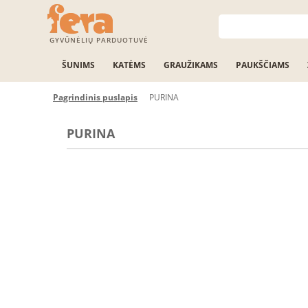
GYVŪNĖLIŲ PARDUOTUVĖ
ŠUNIMS
KATĖMS
GRAUŽIKAMS
PAUKŠČIAMS
Pagrindinis puslapis
PURINA
PURINA