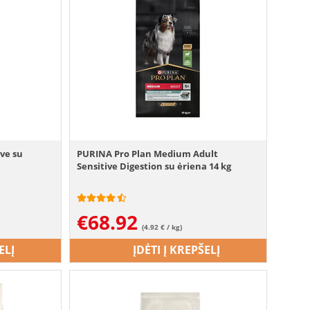
ve su
PURINA Pro Plan Medium Adult
Sensitive Digestion su ėriena 14 kg
€
68.92
(4.92 € / kg)
ELĮ
ĮDĖTI Į KREPŠELĮ