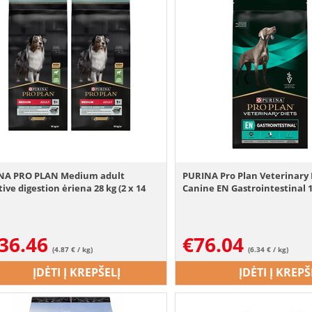
NA PRO PLAN Medium adult
PURINA Pro Plan Veterinary 
tive digestion ėriena 28 kg (2 x 14
Canine EN Gastrointestinal 1
36.46
€
76.04
(4.87 € / kg)
(6.34 € / kg)
ĮDĖTI Į KREPŠELĮ
ĮDĖTI Į KREPŠ