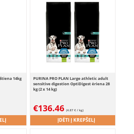
štiena 14kg
PURINA PRO PLAN Large athletic adult
sensitive digestion OptiDigest ėriena 28
kg (2 x 14 kg)
€
136.46
(4.87 € / kg)
ELĮ
ĮDĖTI Į KREPŠELĮ