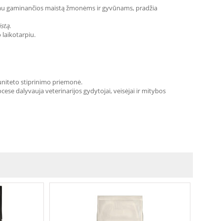
s, jau gaminančios maistą žmonėms ir gyvūnams, pradžia
istą
.
 laikotarpiu.
muniteto stiprinimo priemonė.
se dalyvauja veterinarijos gydytojai, veisėjai ir mitybos