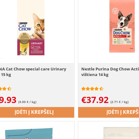
A Cat Chow special care Urinary
Nestle Purina Dog Chow Acti
 15 kg
vištiena 14 kg
9.93
€
37.92
(4.00 € / kg)
(2.71 € / kg)
ĮDĖTI Į KREPŠELĮ
ĮDĖTI Į KREPŠ