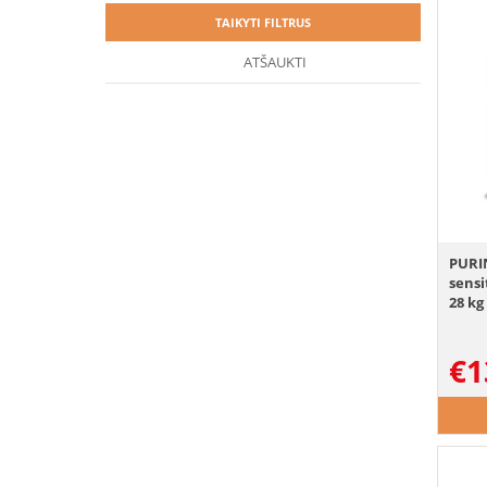
TAIKYTI FILTRUS
ATŠAUKTI
PURI
sensi
28 kg 
€
1