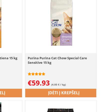
tiena 15 kg
Purina Purina Cat Chow Special Care
Sensitive 15 kg
€
59.93
(4.00 € / kg)
ELĮ
ĮDĖTI Į KREPŠELĮ