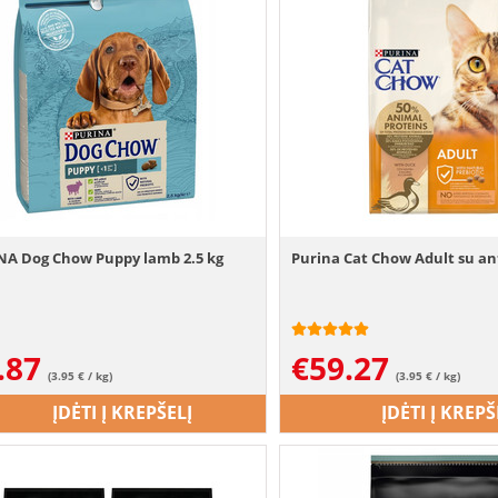
NA Dog Chow Puppy lamb 2.5 kg
Purina Cat Chow Adult su an
.87
€
59.27
(3.95 € / kg)
(3.95 € / kg)
ĮDĖTI Į KREPŠELĮ
ĮDĖTI Į KREPŠ