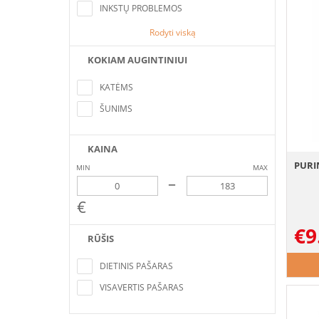
INKSTŲ PROBLEMOS
Rodyti viską
KOKIAM AUGINTINIUI
Nerasta pozicijų, atitinkančių paieškos
kriterijus
KATĖMS
ŠUNIMS
KAINA
PURI
MIN
MAX
–
€
€
9
RŪŠIS
Nerasta pozicijų, atitinkančių paieškos
kriterijus
DIETINIS PAŠARAS
VISAVERTIS PAŠARAS