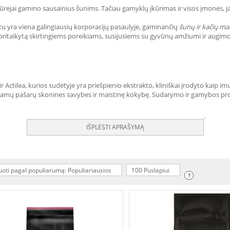
je įkūrėjai gamino sausainius šunims. Tačiau gamyklų įkūrimas ir visos įmonė
etu yra viena galingiausių korporacijų pasaulyje, gaminančių
šunų ir kačių ma
 pritaikytą skirtingiems poreikiams, susijusiems su gyvūnų amžiumi ir augimo
Actilea, kurios sudėtyje yra priešpienio ekstrakto, kliniškai įrodyto kaip i
inamų pašarų skonines savybes ir maistinę kokybę. Sudarymo ir gamybos proce
.
IŠPLĖSTI APRAŠYMĄ
uoti pagal populiarumą: Populiariausios
100 Puslapiui
?