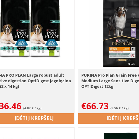
NA PRO PLAN Large robust adult
PURINA Pro Plan Grain Free 
tive digestion OptiDigest jagnięcina
Medium Large Sensitive Dige
(2 x 14 kg)
OPTIDigest 12kg
36.46
€
66.73
(4.87 € / kg)
(5.56 € / kg)
ĮDĖTI Į KREPŠELĮ
ĮDĖTI Į KREPŠ