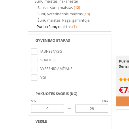
Šunų maistas ir skanėstai
Sausas šunų maistas
(12)
Šunų veterinarinis maistas
(13)
Šunų maistas: Pagal gamintoją
Purina šunų maistas
(1)
GYVENIMO ETAPAS
Nerasta pozicijų, atitinkančių paieškos
kriterijus
JAUNESNYSIS
SUAUGĘS
Purin
Sensi
VYRESNIO AMŽIAUS
VISI
€
7
PAKUOTĖS SVORIS (KG)
MIN
MAX
–
VEISLĖ
Nerasta pozicijų, atitinkančių paieškos