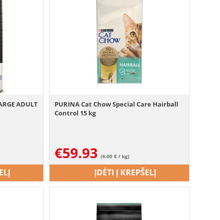
ARGE ADULT
PURINA Cat Chow Special Care Hairball
Control 15 kg
€
59.93
(4.00 € / kg)
ELĮ
ĮDĖTI Į KREPŠELĮ