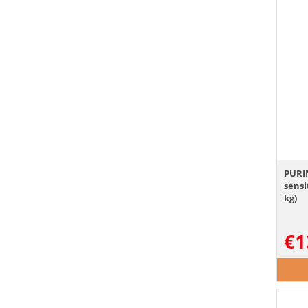
PURI
sensi
kg)
€
1