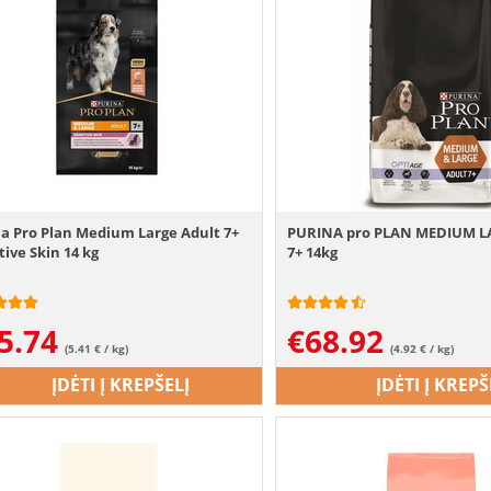
a Pro Plan Medium Large Adult 7+
PURINA pro PLAN MEDIUM L
tive Skin 14 kg
7+ 14kg
5.74
€
68.92
(5.41 € / kg)
(4.92 € / kg)
ĮDĖTI Į KREPŠELĮ
ĮDĖTI Į KREPŠ