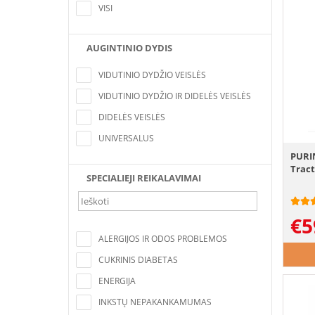
kriterijus
VISI
AUGINTINIO DYDIS
Nerasta pozicijų, atitinkančių paieškos
kriterijus
VIDUTINIO DYDŽIO VEISLĖS
VIDUTINIO DYDŽIO IR DIDELĖS VEISLĖS
DIDELĖS VEISLĖS
UNIVERSALUS
PURIN
Tract
SPECIALIEJI REIKALAVIMAI
€
5
Nerasta pozicijų, atitinkančių paieškos
kriterijus
ALERGIJOS IR ODOS PROBLEMOS
CUKRINIS DIABETAS
ENERGIJA
INKSTŲ NEPAKANKAMUMAS