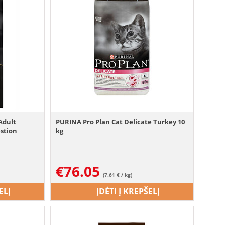
Adult
PURINA Pro Plan Cat Delicate Turkey 10
stion
kg
€
76.05
(7.61 € / kg)
ELĮ
ĮDĖTI Į KREPŠELĮ