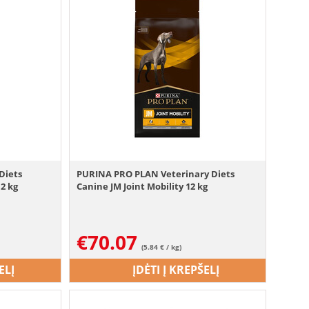
Diets
PURINA PRO PLAN Veterinary Diets
2 kg
Canine JM Joint Mobility 12 kg
€
70.07
(5.84 € / kg)
ELĮ
ĮDĖTI Į KREPŠELĮ