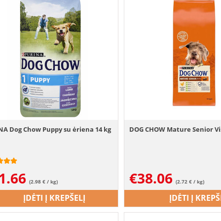
NA Dog Chow Puppy su ėriena 14 kg
DOG CHOW Mature Senior Vi
1.66
€
38.06
(2.98 € / kg)
(2.72 € / kg)
ĮDĖTI Į KREPŠELĮ
ĮDĖTI Į KREPŠ