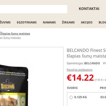
KONTAKTAI
ŽUVIMS
EGZOTINIAMS
NAMAMS
ŽIRGAMS
AKCIJOS
BLO
Šlapias šunų maistas
ias šunų maistas
BELCANDO Finest Sel
šlapias šunų maist
Gamintojas:
P
BELCANDO
Parašyti atsiliepimą
€
14.22
(7.90 € / k
SVORIS
PRI
0.125 KG
€3.