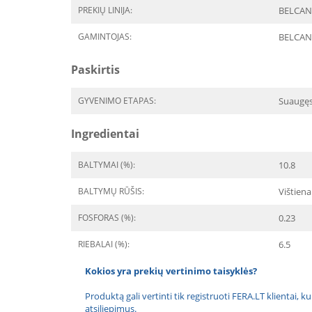
PREKIŲ LINIJA:
BELCANDO
GAMINTOJAS:
BELCA
Paskirtis
GYVENIMO ETAPAS:
Suaugę
Ingredientai
BALTYMAI (%):
10.8
BALTYMŲ RŪŠIS:
Vištiena
FOSFORAS (%):
0.23
RIEBALAI (%):
6.5
Kokios yra prekių vertinimo taisyklės?
Produktą gali vertinti tik registruoti FERA.LT klientai, k
atsiliepimus.