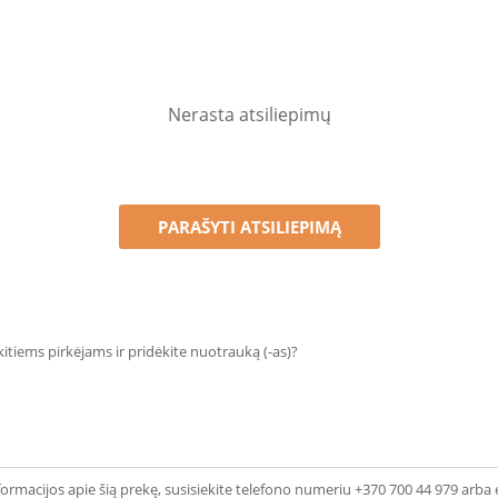
Nerasta atsiliepimų
PARAŠYTI ATSILIEPIMĄ
 kitiems pirkėjams ir pridėkite nuotrauką (-as)?
ormacijos apie šią prekę, susisiekite telefono numeriu +370 700 44 979 arba 