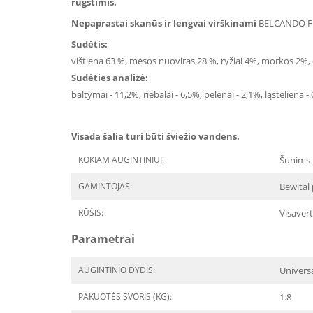
rūgštimis.
Nepaprastai skanūs ir lengvai virškinami
BELCANDO FIN
Sudėtis:
vištiena 63 %, mėsos nuoviras 28 %, ryžiai 4%, morkos 2%, cu
Sudėties analizė:
baltymai - 11,2%, riebalai - 6,5%, pelenai - 2,1%, ląsteliena 
Visada šalia turi būti šviežio vandens.
KOKIAM AUGINTINIUI:
Šunims
GAMINTOJAS:
Bewital 
RŪŠIS:
Visavert
Parametrai
AUGINTINIO DYDIS:
Univers
PAKUOTĖS SVORIS (KG):
1.8