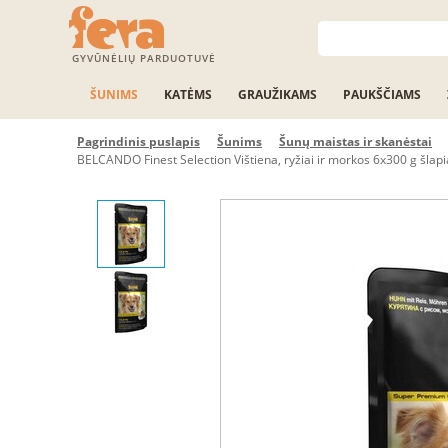
GYVŪNĖLIŲ PARDUOTUVĖ
ŠUNIMS
KATĖMS
GRAUŽIKAMS
PAUKŠČIAMS
Pagrindinis puslapis
Šunims
Šunų maistas ir skanėstai
BELCANDO Finest Selection Vištiena, ryžiai ir morkos 6x300 g šlap