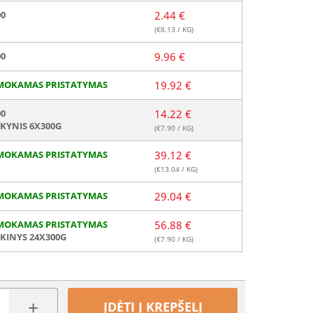
00
2.44 €
(€
8.13
/ KG)
00
9.96 €
MOKAMAS PRISTATYMAS
19.92 €
00
14.22 €
KYNIS 6X300G
(€
7.90
/ KG)
MOKAMAS PRISTATYMAS
39.12 €
(€
13.04
/ KG)
MOKAMAS PRISTATYMAS
29.04 €
MOKAMAS PRISTATYMAS
56.88 €
KINYS 24X300G
(€
7.90
/ KG)
+
ĮDĖTI Į KREPŠELĮ