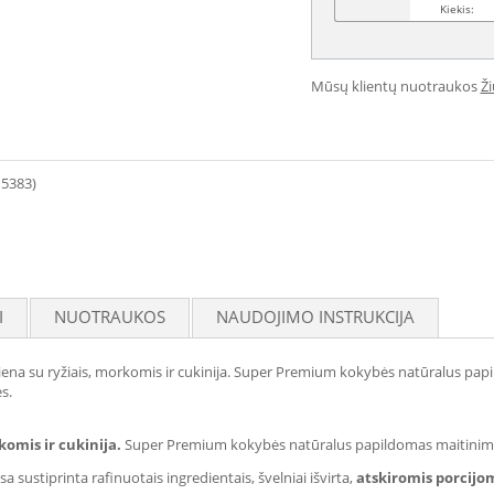
Kiekis:
Mūsų klientų nuotraukos
Ž
15383)
I
NUOTRAUKOS
NAUDOJIMO INSTRUKCIJA
ena su ryžiais, morkomis ir cukinija. Super Premium kokybės natūralus pa
s.
omis ir cukinija.
Super Premium kokybės natūralus papildomas maitini
sustiprinta rafinuotais ingredientais, švelniai išvirta,
atskiromis porcijo