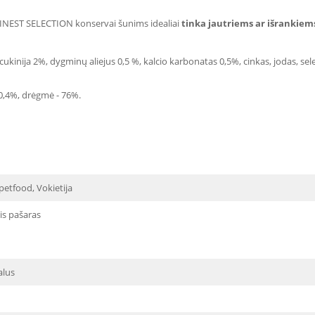
EST SELECTION konservai šunims idealiai
tinka jautriems ar išrankiem
kinija 2%, dygminų aliejus 0,5 %, kalcio karbonatas 0,5%, cinkas, jodas, selen
- 0,4%, drėgmė - 76%.
petfood, Vokietija
is pašaras
alus