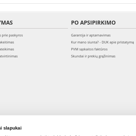
YMAS
PO APSIPIRKIMO
s prie paskyros
Garantija ir aptarnavimas
keitimas
Kur mano siunta? - DUK apie pristatymą
teikimas
PVM sąskaitos faktūros
tvirtinimas
Skundai ir prekių grąžinimas
i slapukai