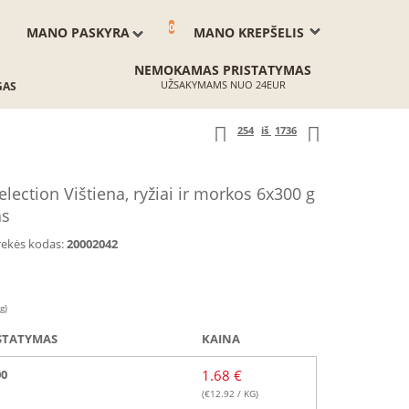
0
MANO PASKYRA
MANO KREPŠELIS
NEMOKAMAS PRISTATYMAS
UŽSAKYMAMS NUO 24EUR
GAS
254
iš
1736
ection Vištiena, ryžiai ir morkos 6x300 g
as
rekės kodas:
20002042
g)
STATYMAS
KAINA
00
1.68 €
(€
12.92
/ KG)