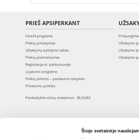
PRIEŠ APSIPERKANT
UŽSAK
Fera24 programa
Prisijungima
Prekių pristatymas
Užsakymo pa
Užsakymų įvykdymo laikas
Užsakymo pa
Prekių prieinamumas
Užsakymo pa
Registracija el. parduotuvėje
Lojalumo programa
Prekių pirkimo – pardavimo taisyklės
Privatumo politika
Perskaitykite mūsų straipsnius - BLOGAS
Šioje svetainėje naudojam