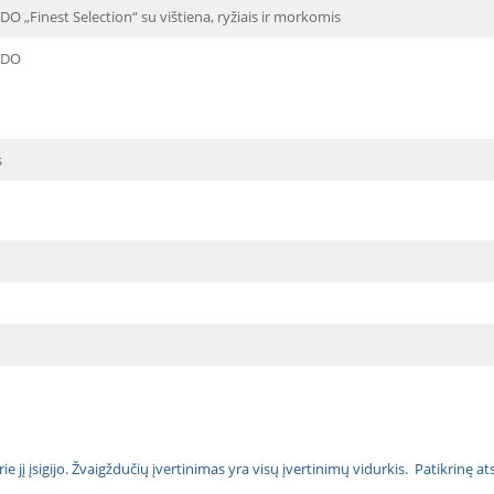
 „Finest Selection“ su vištiena, ryžiais ir morkomis
NDO
s
urie jį įsigijo. Žvaigždučių įvertinimas yra visų įvertinimų vidurkis. Patikrinę 