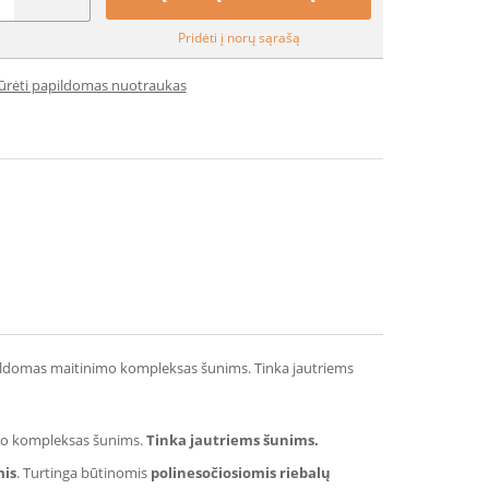
Pridėti į norų sąrašą
iūrėti papildomas nuotraukas
pildomas maitinimo kompleksas šunims. Tinka jautriems
mo kompleksas šunims.
Tinka jautriems šunims.
mis
. Turtinga būtinomis
polinesočiosiomis riebalų