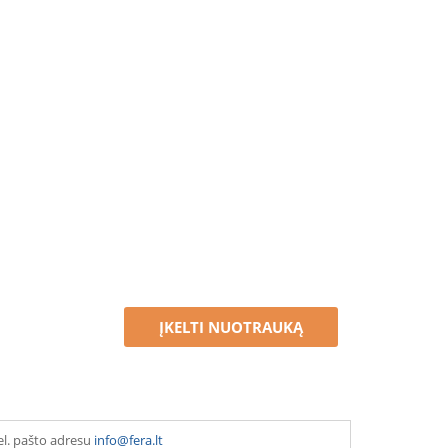
ĮKELTI NUOTRAUKĄ
el. pašto adresu
info@fera.lt