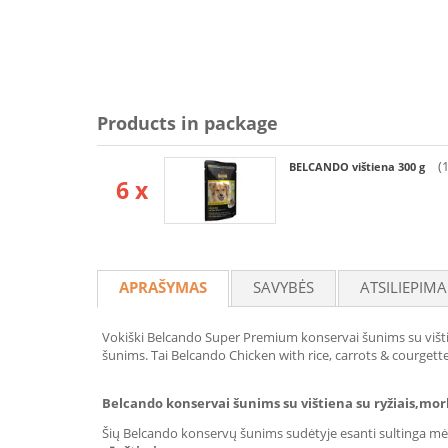
Products in package
(
BELCANDO vištiena 300 g
6 x
APRAŠYMAS
SAVYBĖS
ATSILIEPIMA
Vokiški Belcando Super Premium konservai šunims su višti
šunims. Tai Belcando Chicken with rice, carrots & courgette
Belcando konservai šunims su vištiena su ryžiais,mork
Šių Belcando konservų šunims sudėtyje esanti sultinga mėsa 