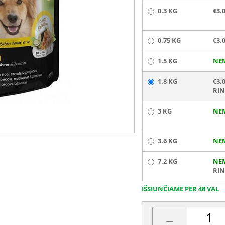
0.3 KG
€3.
0.75 KG
€3.
1.5 KG
NE
1.8 KG
€3.
RIN
3 KG
NE
3.6 KG
NE
7.2 KG
NE
RIN
IŠSIUNČIAME PER 48 VAL
−