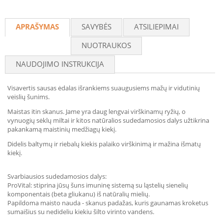
APRAŠYMAS
SAVYBĖS
ATSILIEPIMAI
NUOTRAUKOS
NAUDOJIMO INSTRUKCIJA
Visavertis sausas ėdalas išrankiems suaugusiems mažų ir vidutinių
veislių šunims.
Maistas itin skanus. Jame yra daug lengvai virškinamų ryžių, o
vynuogių sėklų miltai ir kitos natūralios sudedamosios dalys užtikrina
pakankamą maistinių medžiagų kiekį.
Didelis baltymų ir riebalų kiekis palaiko virškinimą ir mažina išmatų
kiekį.
Svarbiausios sudedamosios dalys:
ProVital: stiprina jūsų šuns imuninę sistemą su ląstelių sienelių
komponentais (beta gliukanu) iš natūralių mielių.
Papildoma maisto nauda - skanus padažas, kuris gaunamas kroketus
sumaišius su nedideliu kiekiu šilto virinto vandens.