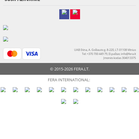
UAB Etina, A. Goštauto g. 8-220, LT-01108 Vilnius
Tel: +370 700 449 79, El.paštas:
info@fera.lt
Įmonės kodas 304013375
© 2015-2026 FERA.LT.
FERA INTERNATIONAL: