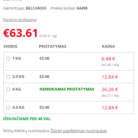
Gamintojas:
Prekės kodas:
64498
BELCANDO
Parašyti atsiliepimą
€
63.61
(5.09 € / kg)
SVORIS
PRISTATYMAS
KAINA
1 KG
€3.00
6.48 €
(€
6.48
/ KG)
2.0 KG
€3.00
12.84 €
4 KG
NEMOKAMAS PRISTATYMAS
26.26 €
(€
6.57
/ KG)
4.0 KG
€3.00
12.84 €
IŠSIUNČIAME PER 48 VAL
Mūsų klientų nuotraukos
Žiūrėti papildomas nuotraukas