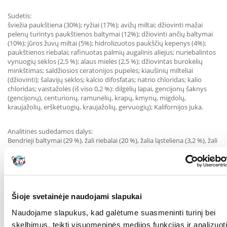
Sudėtis:
šviežia paukštiena (30%); ryžiai (17%); avižų miltai; džiovinti mažai
pelenų turintys paukštienos baltymai (12%); džiovinti ančių baltymai
(10%); jūros žuvų miltai (5%); hidrolizuotos paukščių kepenys (4%);
paukštienos riebalai; rafinuotas palmių augalinis aliejus; nuriebalintos
vynuogių sėklos (2,5 %); alaus mielės (2,5 %); džiovintas burokėlių
minkštimas; saldžiosios ceratonijos pupelės; kiaušinių milteliai
(džiovinti); šalavijų sėklos; kalcio difosfatas; natrio chloridas; kalio
chloridas; vaistažolės (iš viso 0,2 %): dilgėlių lapai, gencijonų šaknys
(gencijonų), centurionų, ramunėlių, krapų, kmynų, migdolų,
kraujažolių, erškėtuogių, kraujažolių, gervuogių); Kalifornijos juka.
Analitinės sudėdamos dalys:
Bendrieji baltymai (29 %), žali riebalai (20 %), žalia ląsteliena (3,2 %), žali
pelenai (7 %), drėgmė (10 %), kalcis (1,3 %), fosforas (0,9 %), natris (0,3
%), vitaminai, lecitinas.
Tinkamo naudojimo instrukcija:
Rekomenduojamas maisto kiekis vienam gyvūnui, g per dieną
Šioje svetainėje naudojami slapukai
Suaugusiųjų svoris
normalus
aktyvus
Naudojame slapukus, kad galėtume suasmeninti turinį bei
3 kg
50 g
60 g
skelbimus, teikti visuomeninės medijos funkcijas ir analizuoti
5 kg
80 g
90 g