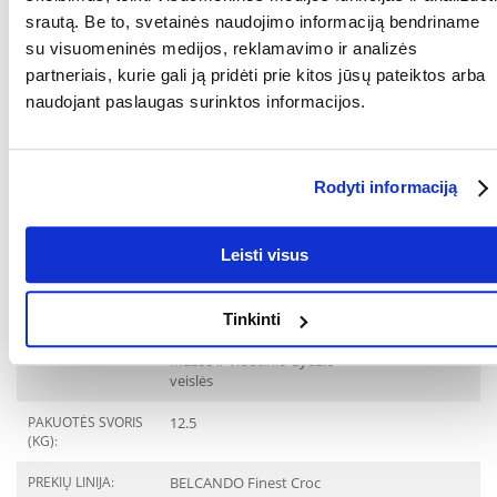
10 kg
130 g
150 g
srautą. Be to, svetainės naudojimo informaciją bendriname
15 kg
180 g
200 g
su visuomeninės medijos, reklamavimo ir analizės
20 kg
220 g
260 g
partneriais, kurie gali ją pridėti prie kitos jūsų pateiktos arba
25 kg
260 g
300 g
naudojant paslaugas surinktos informacijos.
Atsižvelkite į pereinamąjį laikotarpį ir koreguokite maisto kiekį pagal
savo augintinio poreikius. Šunims, turintiems antsvorio, sumažinkite
paros normą.Duokite šuniui gerti vandens. Produktą laikykite
uždarytame inde, sausoje ir vėsioje vietoje.
Rodyti informaciją
KOKIAM
Šunims
AUGINTINIUI:
Leisti visus
RŪŠIS:
Visavertis pašaras
Parametrai
Tinkinti
AUGINTINIO DYDIS:
Mažos ir vidutinio dydžio
veislės
PAKUOTĖS SVORIS
12.5
(KG):
PREKIŲ LINIJA:
BELCANDO Finest Croc