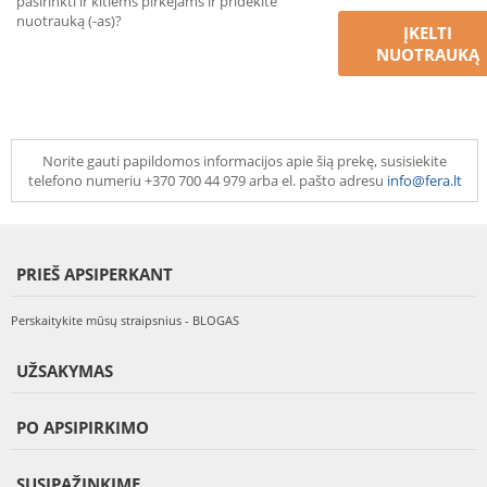
pasirinkti ir kitiems pirkėjams ir pridėkite
nuotrauką (-as)?
ĮKELTI
NUOTRAUKĄ
Norite gauti papildomos informacijos apie šią prekę, susisiekite
telefono numeriu +370 700 44 979 arba el. pašto adresu
info@fera.lt
PRIEŠ APSIPERKANT
Perskaitykite mūsų straipsnius - BLOGAS
UŽSAKYMAS
PO APSIPIRKIMO
SUSIPAŽINKIME