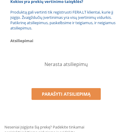
Kokios yra prekių vertinimo taisyklės?
Produktą gali vertinti tik registruoti FERA.LT klientai, kurie jį
įsigijo. Žvaigždučių įvertinimas yra visų įvertinimų vidurkis.
Patikrinę atsiliepimus, paskelbsime ir teigiamus, ir neigiamus
atsiliepimus.
Atsiliepimai
Nerasta atsiliepimų
PARAŠYTI ATSILIEPIMĄ
Neseniai įsigijote šią prekę? Padėkite tinkamai