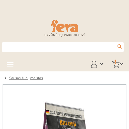
GYVŪNĖLIŲ PARDUOTUVĖ
0
Sausas šunų maistas