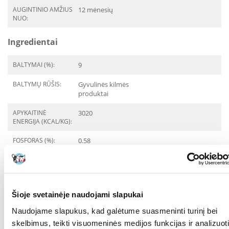
AUGINTINIO AMŽIUS
12 mėnesių
NUO:
Ingredientai
BALTYMAI (%):
9
BALTYMŲ RŪŠIS:
Gyvulinės kilmės
produktai
APYKAITINĖ
3020
ENERGIJA (KCAL/KG):
FOSFORAS (%):
0.58
RIEBALAI (%):
1.8
KALCIS (%):
0.69
Šioje svetainėje naudojami slapukai
Kokios yra prekių vertinimo taisyklės?
Naudojame slapukus, kad galėtume suasmeninti turinį bei
Produktą gali vertinti tik registruoti FERA.LT klientai, kurie jį
skelbimus, teikti visuomeninės medijos funkcijas ir analizuoti
įsigijo. Žvaigždučių įvertinimas yra visų įvertinimų vidurkis.