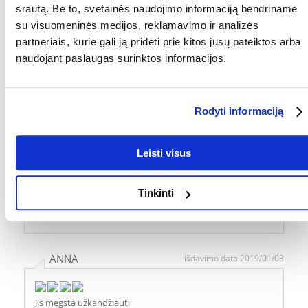
srautą. Be to, svetainės naudojimo informaciją bendriname
Patikrinę atsiliepimus, paskelbsime ir teigiamus, ir neigiamus
atsiliepimus.
su visuomeninės medijos, reklamavimo ir analizės
partneriais, kurie gali ją pridėti prie kitos jūsų pateiktos arba
Atsiliepimai
naudojant paslaugas surinktos informacijos.
PARAŠYTI ATSILIEPIMĄ
Rodyti informaciją
...
1
2
3
4
5
6
7
8
Leisti visus
Maciej
išdavimo data 2019/06/05
Tinkinti
Tai gerai
ANNA
išdavimo data 2019/01/03
Jis mėgsta užkandžiauti