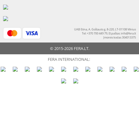
UAB Etina, A. Goštauto g. 8-220, LT-01108 Vilnius
Tel: +370 700 449 79, El.paštas:
info@fera.lt
Įmonės kodas 304013375
© 2015-2026 FERA.LT.
FERA INTERNATIONAL: