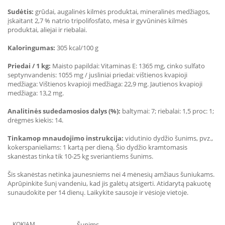
Sudėtis:
grūdai, augalinės kilmės produktai, mineralinės medžiagos,
įskaitant 2,7 % natrio tripolifosfato, mėsa ir gyvūninės kilmės
produktai, aliejai ir riebalai.
Kaloringumas:
305 kcal/100 g
Priedai / 1 kg:
Maisto papildai: Vitaminas E: 1365 mg, cinko sulfato
septynvandenis: 1055 mg / jusliniai priedai: vištienos kvapioji
medžiaga: Vištienos kvapioji medžiaga: 22,9 mg. Jautienos kvapioji
medžiaga: 13,2 mg.
Analitinės sudedamosios dalys (%):
baltymai: 7; riebalai: 1,5 proc: 1;
drėgmės kiekis: 14.
Tinkamop mnaudojimo instrukcija:
vidutinio dydžio šunims, pvz.,
kokerspanieliams: 1 kartą per dieną. Šio dydžio kramtomasis
skanėstas tinka tik 10-25 kg sveriantiems šunims.
Šis skanėstas netinka jaunesniems nei 4 mėnesių amžiaus šuniukams.
Aprūpinkite šunį vandeniu, kad jis galėtų atsigerti. Atidarytą pakuotę
sunaudokite per 14 dienų. Laikykite sausoje ir vėsioje vietoje.
KOKIAM
Šunims