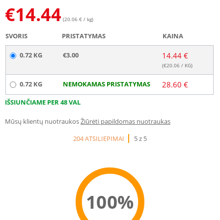
€
14.44
(20.06 € / kg)
SVORIS
PRISTATYMAS
KAINA
0.72 KG
€3.00
14.44 €
(€
20.06
/ KG)
0.72 KG
NEMOKAMAS PRISTATYMAS
28.60 €
IŠSIUNČIAME PER 48 VAL
Mūsų klientų nuotraukos
Žiūrėti papildomas nuotraukas
204 ATSILIEPIMAI
5 z 5
100%