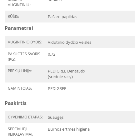
AUGINTINIUI:
RŪŠIS:
Pašaro papildas
Parametrai
AUGINTINIO DYDIS:
Vidutinio dydžio veislės
PAKUOTĖS SVORIS
0.72
(KG):
PREKIŲ LINIJA:
PEDIGREE DentaStix
(średnie rasy)
GAMINTOJAS:
PEDIGREE
Paskirtis
GYVENIMO ETAPAS:
Suaugęs
SPECIALIEJI
Burnos ertmės higiena
REIKALAVIMAI: