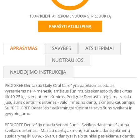
100% KLIENTAI REKOMENDUOJA ŠĮ PRODUKTĄ
PARAŠYTI ATSILIEPIMĄ
Recommend
APRAŠYMAS
SAVYBĖS
ATSILIEPIMAI
NUOTRAUKOS
NAUDOJIMO INSTRUKCIJA
PEDIGREE DentaStix Daily Oral Care" yra papildomas ėdalas
vyresniems nei 4 mėnesių amžiaus šunims. Šis skanėsto dydis skirtas
tik 10-25 kg sveriantiems šunims. Pedigree Dentastix teigiamai veikia
jūsų šuns dantis ir dantenas - valo ir mažina dantų akmenų kaupimąsi.
Su "PEDIGREE DentaStix" veiksmingai rūpinatės savo šuns sveikata ir
gyvybingumu.
PEDIGREE DentaStix nauda šeriant šunį: - Sveikos dantenos Skatina
sveikas dantenas. - Mažiau dantų akmenų Sumažina dantų akmenų
susidarymą iki 80 %. - Švarūs dantys Išvalo sunkiai pasiekiamus dantis.