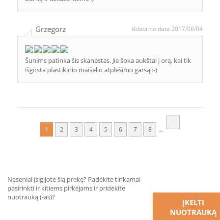
Grzegorz
išdavimo data 2017/06/04
Šunims patinka šis skanėstas. Jie šoka aukštai į orą, kai tik
išgirsta plastikinio maišelio atplėšimo garsą :-)
...
1
2
3
4
5
6
7
8
Neseniai įsigijote šią prekę? Padėkite tinkamai
pasirinkti ir kitiems pirkėjams ir pridėkite
nuotrauką (-as)?
ĮKELTI
NUOTRAUKĄ