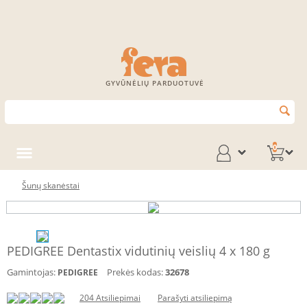
GYVŪNĖLIŲ PARDUOTUVĖ
0
Šunų skanėstai
PEDIGREE Dentastix vidutinių veislių 4 x 180 g
Gamintojas:
Prekės kodas:
32678
PEDIGREE
204 Atsiliepimai
Parašyti atsiliepimą