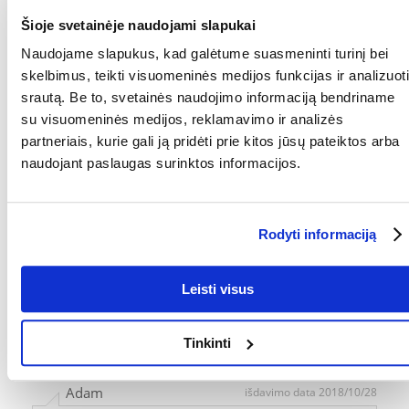
Šioje svetainėje naudojami slapukai
ANETA
išdavimo data 2018/11/07
Naudojame slapukus, kad galėtume suasmeninti turinį bei
skelbimus, teikti visuomeninės medijos funkcijas ir analizuoti
Mano Roza labai mėgsta šiuos skanėstus, todėl ant jos
srautą. Be to, svetainės naudojimo informaciją bendriname
dantų neliko dantų akmenų!
su visuomeninės medijos, reklamavimo ir analizės
partneriais, kurie gali ją pridėti prie kitos jūsų pateiktos arba
Dorota
išdavimo data 2018/11/04
naudojant paslaugas surinktos informacijos.
Jis myli
Rodyti informaciją
Adam
išdavimo data 2018/10/28
Leisti visus
Rekomenduoju
Tinkinti
Adam
išdavimo data 2018/10/28