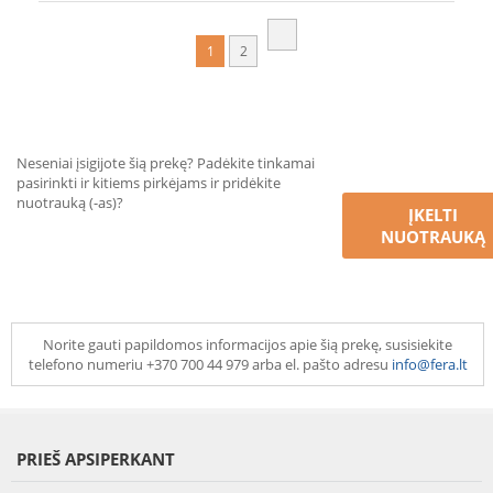
1
2
Neseniai įsigijote šią prekę? Padėkite tinkamai
pasirinkti ir kitiems pirkėjams ir pridėkite
nuotrauką (-as)?
ĮKELTI
NUOTRAUKĄ
Norite gauti papildomos informacijos apie šią prekę, susisiekite
telefono numeriu +370 700 44 979 arba el. pašto adresu
info@fera.lt
PRIEŠ APSIPERKANT