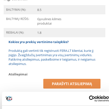
BALTYMAI (%):
8.5
BALTYMŲ RŪŠIS:
Gyvulinės kilmės
produktai
RIEBALAI (%):
1.8
Kokios yra prekių vertinimo taisyklės?
Produktą gali vertinti tik registruoti FERA.LT klientai, kurie jį
įsigijo. Žvaigždučių įvertinimas yra visų įvertinimų vidurkis.
Patikrinę atsiliepimus, paskelbsime ir teigiamus, ir neigiamus
atsiliepimus.
Atsiliepimai
PARAŠYTI ATSILIEPIMĄ
1
2