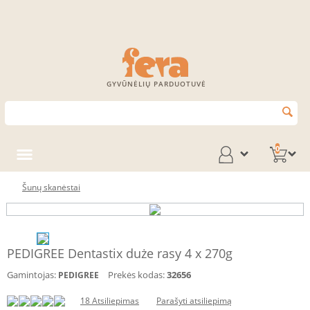
GYVŪNĖLIŲ PARDUOTUVĖ
0
Šunų skanėstai
PEDIGREE Dentastix duże rasy 4 x 270g
Gamintojas:
Prekės kodas:
32656
PEDIGREE
18 Atsiliepimas
Parašyti atsiliepimą