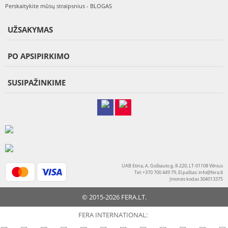
Perskaitykite mūsų straipsnius - BLOGAS
UŽSAKYMAS
PO APSIPIRKIMO
SUSIPAŽINKIME
UAB Etina, A. Goštauto g. 8-220, LT-01108 Vilnius
Tel: +370 700 449 79, El.paštas:
info@fera.lt
Įmonės kodas 304013375
© 2015-2026 FERA.LT.
FERA INTERNATIONAL: