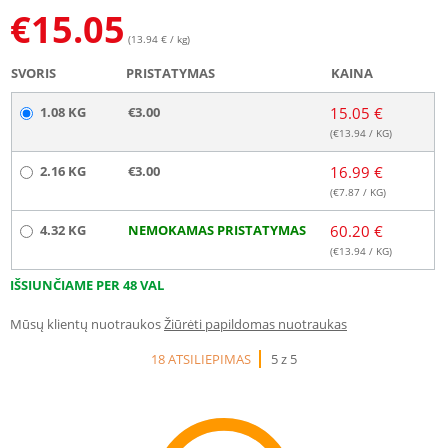
€
15.05
(13.94 € / kg)
SVORIS
PRISTATYMAS
KAINA
1.08 KG
€3.00
15.05 €
(€
13.94
/ KG)
2.16 KG
€3.00
16.99 €
(€
7.87
/ KG)
4.32 KG
NEMOKAMAS PRISTATYMAS
60.20 €
(€
13.94
/ KG)
IŠSIUNČIAME PER 48 VAL
Mūsų klientų nuotraukos
Žiūrėti papildomas nuotraukas
18 ATSILIEPIMAS
5 z 5