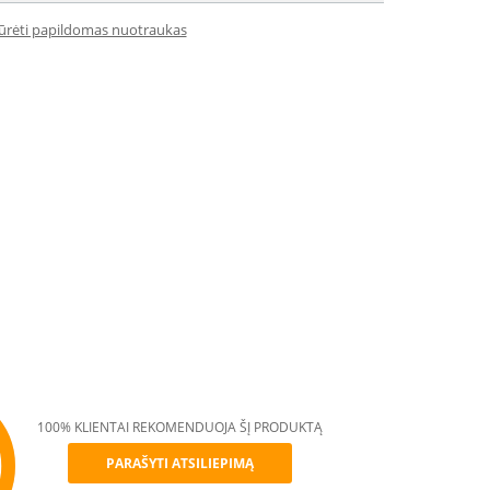
iūrėti papildomas nuotraukas
100% KLIENTAI REKOMENDUOJA ŠĮ PRODUKTĄ
PARAŠYTI ATSILIEPIMĄ