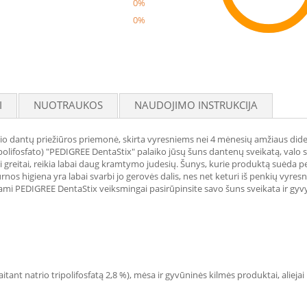
0%
0%
Reco
I
NUOTRAUKOS
NAUDOJIMO INSTRUKCIJA
o dantų priežiūros priemonė, skirta vyresniems nei 4 mėnesių amžiaus dideli
ripolifosfato) "PEDIGREE DentaStix" palaiko jūsų šuns dantenų sveikatą, val
greitai, reikia labai daug kramtymo judesių. Šunys, kurie produktą suėda pe
rnos higiena yra labai svarbi jo gerovės dalis, nes net keturi iš penkių vyre
mi PEDIGREE DentaStix veiksmingai pasirūpinsite savo šuns sveikata ir gy
tant natrio tripolifosfatą 2,8 %), mėsa ir gyvūninės kilmės produktai, aliejai i