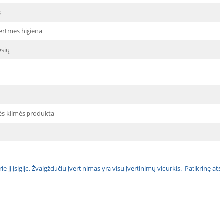
s
ertmės higiena
sių
ės kilmės produktai
urie jį įsigijo. Žvaigždučių įvertinimas yra visų įvertinimų vidurkis. Patikrinę 