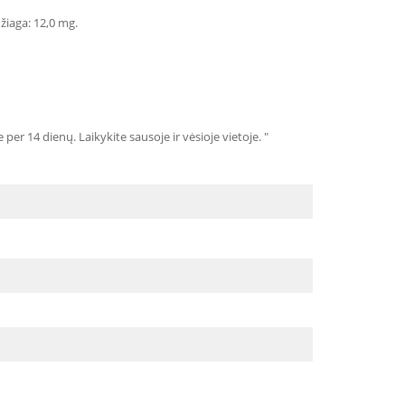
džiaga: 12,0 mg.
r 14 dienų. Laikykite sausoje ir vėsioje vietoje. "