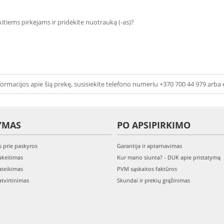
 kitiems pirkėjams ir pridėkite nuotrauką (-as)?
ormacijos apie šią prekę, susisiekite telefono numeriu +370 700 44 979 arba 
YMAS
PO APSIPIRKIMO
s prie paskyros
Garantija ir aptarnavimas
keitimas
Kur mano siunta? - DUK apie pristatymą
teikimas
PVM sąskaitos faktūros
tvirtinimas
Skundai ir prekių grąžinimas