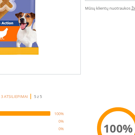
Mūsų klientų nuotraukos
Ž
3 ATSILIEPIMAI
5 z 5
100%
0%
100%
0%