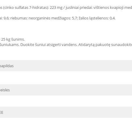
 (cinko sulfatas 7-hidratas): 223 mg / jusliniai priedai: vištienos kvapioji me
ai: 9,6; riebumas: neorganinės medžiagos: 5,7; žalios ląstelienos: 0,4.
 25 kg šunims.
niukams. Duokite šuniui atsigerti vandens. Atidarytą pakuotę sunaudokite pe
papildas
eislės
EE