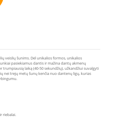
mmend
ų veislių šunims. Dėl unikalios formos, unikalios
o sunkiai pasiekiamus dantis ir mažina dantų akmenų
r trumpiausią laiką (40-50 sekundžių), užkandžiui suvalgyti
snių nei trejų metų šunų kenčia nuo dantenų ligų, kurias
vybingumu.
r riebalai.