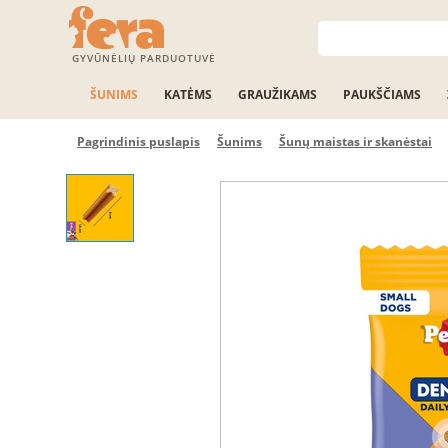
GYVŪNĖLIŲ PARDUOTUVĖ
ŠUNIMS
KATĖMS
GRAUŽIKAMS
PAUKŠČIAMS
Pagrindinis puslapis
Šunims
Šunų maistas ir skanėstai