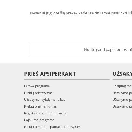
Neseniai įsigijote šią prekę? Padėkite tinkamai pasirinkti ir
Norite gauti papildomos inf
PRIEŠ APSIPERKANT
UŽSAK
Fera24 programa
Prisijungima
Prekių pristatymas
Užsakymo pa
Užsakymų įvykdymo laikas
Užsakymo pa
Prekių prieinamumas
Užsakymo pa
Registracija el. parduotuvėje
Lojalumo programa
Prekių pirkimo – pardavimo taisyklės