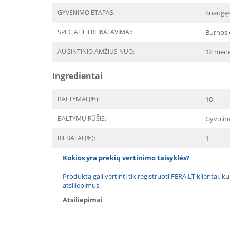
GYVENIMO ETAPAS:
Suaugę
SPECIALIEJI REIKALAVIMAI:
Burnos 
AUGINTINIO AMŽIUS NUO:
12 mėne
Ingredientai
BALTYMAI (%):
10
BALTYMŲ RŪŠIS:
Gyvulin
RIEBALAI (%):
1
Kokios yra prekių vertinimo taisyklės?
Produktą gali vertinti tik registruoti FERA.LT klientai, k
atsiliepimus.
Atsiliepimai