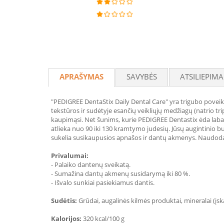
APRAŠYMAS
SAVYBĖS
ATSILIEPIMA
"PEDIGREE DentaStix Daily Dental Care" yra trigubo poveiki
tekstūros ir sudėtyje esančių veikliųjų medžiagų (natrio t
kaupimąsi. Net šunims, kurie PEDIGREE Dentastix ėda labai 
atlieka nuo 90 iki 130 kramtymo judesių. Jūsų augintinio bu
sukelia susikaupusios apnašos ir dantų akmenys. Naudoda
Privalumai:
- Palaiko dantenų sveikatą.
- Sumažina dantų akmenų susidarymą iki 80 %.
- Išvalo sunkiai pasiekiamus dantis.
Sudėtis:
Grūdai, augalinės kilmės produktai, mineralai (įskai
Kalorijos:
320 kcal/100 g