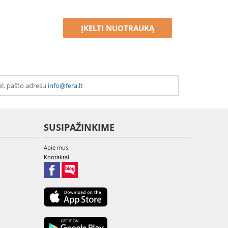
ĮKELTI NUOTRAUKĄ
el. pašto adresu
info@fera.lt
SUSIPAŽINKIME
Apie mus
Kontaktai