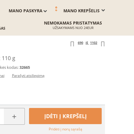
0
MANO PASKYRA
MANO KREPŠELIS
NEMOKAMAS PRISTATYMAS
UŽSAKYMAMS NUO 24EUR
GAS
690
iš
1102
 110 g
kės kodas:
32665
mai
Parašyti atsiliepimą
+
ĮDĖTI Į KREPŠELĮ
Pridėti į norų sąrašą