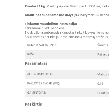
Priedai / 1 kg:
Maisto papildai: Vitaminas E: 1364 mg, cinkas
Analitinės sudedamosios dalys (%):
baltymai: 9,6; riebal
Tinkamo maudojimo instrukcija:
Labradorai: 1 vnt. per dieną.
Šio dydžio kramtomasis skanėstas tinka tik vyresniems nei
Šis skanėstas netinka jaunesniems nei 4 mėnesių amžiaus šu
KOKIAM AUGINTINIUI:
Šunims
RŪŠIS:
Pašaro 
Parametrai
AUGINTINIO DYDIS:
Mažos v
PAKUOTĖS SVORIS (KG):
0.11
GAMINTOJAS:
PEDIGR
Paskirtis