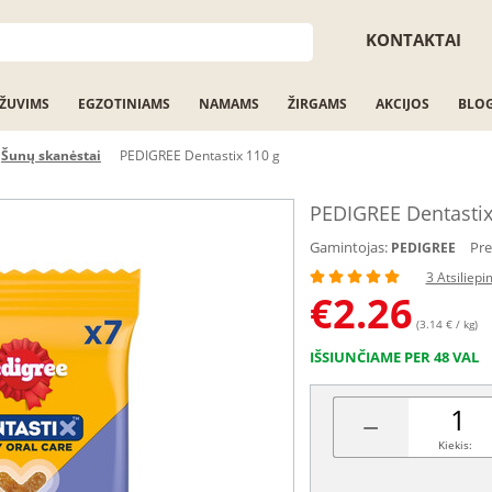
KONTAKTAI
ŽUVIMS
EGZOTINIAMS
NAMAMS
ŽIRGAMS
AKCIJOS
BLO
Šunų skanėstai
PEDIGREE Dentastix 110 g
PEDIGREE Dentastix
Gamintojas:
Pre
PEDIGREE
3 Atsiliepi
€
2.26
(3.14 € / kg)
IŠSIUNČIAME PER 48 VAL
−
Kiekis: