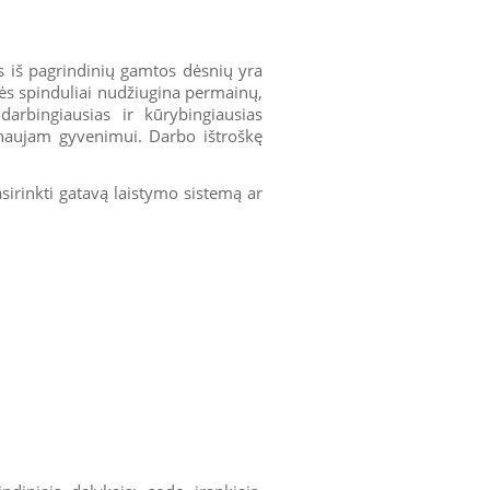
s iš pagrindinių gamtos dėsnių yra
lės spinduliai nudžiugina permainų,
arbingiausias ir kūrybingiausias
 naujam gyvenimui. Darbo ištroškę
sirinkti gatavą laistymo sistemą ar