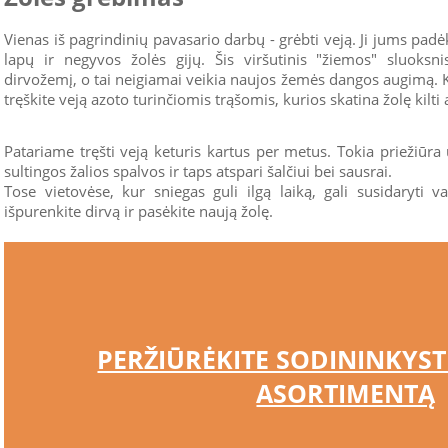
Vienas iš pagrindinių pavasario darbų - grėbti veją. Ji jums pad
lapų ir negyvos žolės gijų. Šis viršutinis "žiemos" sluoks
dirvožemį, o tai neigiamai veikia naujos žemės dangos augimą. 
tręškite veją azoto turinčiomis trąšomis, kurios skatina žolę kilti
Patariame tręšti veją keturis kartus per metus. Tokia priežiūra 
sultingos žalios spalvos ir taps atspari šalčiui bei sausrai.
Tose vietovėse, kur sniegas guli ilgą laiką, gali susidaryti v
išpurenkite dirvą ir pasėkite naują žolę.
PERŽIŪRĖKITE SODININKYSTĖ
ASORTIMENTĄ