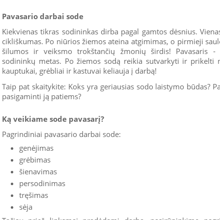
Pavasario darbai sode
Kiekvienas tikras sodininkas dirba pagal gamtos dėsnius. Viena
cikliškumas. Po niūrios žiemos ateina atgimimas, o pirmieji sau
šilumos ir veiksmo trokštančių žmonių širdis! Pavasaris - d
sodininkų metas. Po žiemos sodą reikia sutvarkyti ir prikelti
kauptukai, grėbliai ir kastuvai keliauja į darbą!
Taip pat skaitykite: Koks yra geriausias sodo laistymo būdas? Pa
pasigaminti ją patiems?
Ką veikiame sode pavasarį?
Pagrindiniai pavasario darbai sode:
genėjimas
grėbimas
šienavimas
persodinimas
tręšimas
sėja