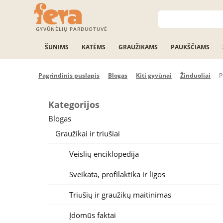
GYVŪNĖLIŲ PARDUOTUVĖ
ŠUNIMS
KATĖMS
GRAUŽIKAMS
PAUKŠČIAMS
Pagrindinis puslapis
Blogas
Kiti gyvūnai
Žinduoliai
P
Kategorijos
Blogas
Graužikai ir triušiai
Veislių enciklopedija
Sveikata, profilaktika ir ligos
Triušių ir graužikų maitinimas
Įdomūs faktai