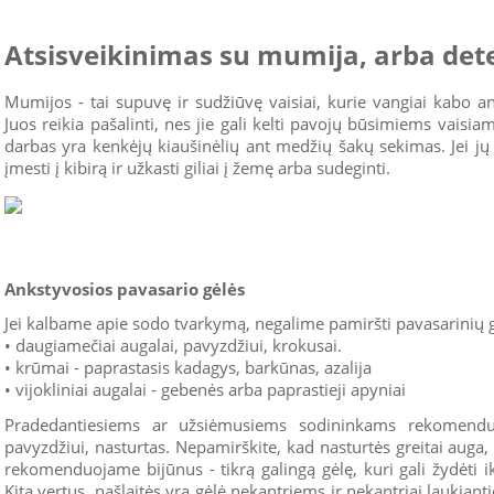
Atsisveikinimas su mumija, arba det
Mumijos - tai supuvę ir sudžiūvę vaisiai, kurie vangiai kabo 
Juos reikia pašalinti, nes jie gali kelti pavojų būsimiems vaisi
darbas yra kenkėjų kiaušinėlių ant medžių šakų sekimas. Jei jų y
įmesti į kibirą ir užkasti giliai į žemę arba sudeginti.
Ankstyvosios pavasario gėlės
Jei kalbame apie sodo tvarkymą, negalime pamiršti pavasarinių gėl
• daugiamečiai augalai, pavyzdžiui, krokusai.
• krūmai - paprastasis kadagys, barkūnas, azalija
• vijokliniai augalai - gebenės arba paprastieji apyniai
Pradedantiesiems ar užsiėmusiems sodininkams rekomendu
pavyzdžiui, nasturtas. Nepamirškite, kad nasturtės greitai auga, 
rekomenduojame bijūnus - tikrą galingą gėlę, kuri gali žydėti 
Kita vertus, našlaitės yra gėlė nekantriems ir nekantriai laukia