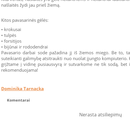
našlaitės žydi jau prieš žiemą.
Kitos pavasarinės gėlės:
• krokusai
• tulpės
• forsitijos
• bijūnai ir rododendrai
Pavasario darbai sode pažadina jį iš žiemos miego. Be to, ta
suteikianti galimybę atsitraukti nuo nuolat įjungto kompiuterio
grįžtame į vidinę pusiausvyrą ir sutvarkome ne tik sodą, bet 
rekomenduojama!
Dominika Tarnacka
Komentarai
Nerasta atsiliepimų