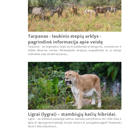
Tarpanas - laukinis stepių arklys -
pagrindinė informacija apie veislę
Tarpanas - tai originalaus žirgo, kuris pasižymėjo protingumu, nuovokumu ir
didele ištverme, vardas. Perskaitykite straipsnį, susipažinkite su jo istorija:
sužinokite, kaip atrodė tarpanas,...
Ligrai (lygrai) – stambiųjų kačių hibridai.
Ligrai – tai didžiausi pasaulyje katinai, atsiradę sukryžminus dvi rūšis: liūtą ir
tigrą. Ar ligrai gyvena laisvėje, kuo jie minta ir ar juos galima įsigyti? Atsakome į
šiuos ir kitus klausimus!...