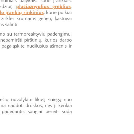
diniais dalykais: sodo įrankiais.
yzdžiui,
plačiažnyplius grėblius
,
do įrankių rinkinius
, kurie puikiai
žirklės krūmams genėti, kastuvai
s šalinti.
lieno su termoreaktyviu padengimu,
epamiršti pirštinių, kurios darbo
, pagaląskite nudilusius ašmenis ir
ečiu nuvalykite likusį sniegą nuo
ama naudoti druskos, nes ji kenkia
 padedantis saugiai pereiti sodą