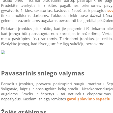
Tačiau prieš linksmai pradėdami darbą, pasirūpinkime pagrin
Pradėkite tvarkytis ir rinkitės pagalbines priemones, pav
gyvatvorių žirkles, sekatorius, kastuvus, šepečius ir patogius
so
tinka smulkiems darbams. Tokiuose rinkiniuose dažnai būna 
gėlėms ir vazoniniams augalams persodinti bei grėbliai piktžolėm
Pirkdami įrankius įsitikinkite, kad jie pagaminti iš tinkamo p
kad įranga būtų apsaugota nuo korozijos ir pažeidimų. Verta n
metu pasirūpins jūsų rankomis. Tikrindami įrankius, jei reikia
išvalykite įrangą, kad išvengtumėte ligų sukėlėjų perdavimo.
Pavasarinis sniego valymas
Paruošus įrankius, pravartu pasirūpinti saugiu maršrutu. Šep
šaligatvio, laiptų ir apsaugokite kelią smėliu. Nerekomenduoj
augalams. Smėlis ir šepetys - tai natūralus ekopatarimas,
nepaslydus. Kasdami sniegą remkitės
gatvių šlavimo šepečiu
.
Žolės grėbimas