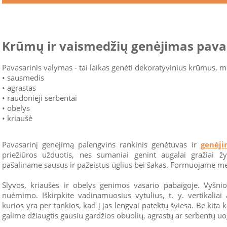
Krūmų ir vaismedžių genėjimas pava
Pavasarinis valymas - tai laikas genėti dekoratyvinius krūmus, m
• sausmedis
• agrastas
• raudonieji serbentai
• obelys
• kriaušė
Pavasarinį genėjimą palengvins rankinis genėtuvas ir
genėji
priežiūros užduotis, nes sumaniai genint augalai gražiai ž
pašaliname sausus ir pažeistus ūglius bei šakas. Formuojame me
Slyvos, kriaušės ir obelys genimos vasario pabaigoje. Vyšni
nuėmimo. Iškirpkite vadinamuosius vytulius, t. y. vertikaliai 
kurios yra per tankios, kad į jas lengvai patektų šviesa. Be kita
galime džiaugtis gausiu gardžios obuolių, agrastų ar serbentų uo