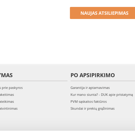
NAUJAS ATSILIEPIMAS
YMAS
PO APSIPIRKIMO
s prie paskyros
Garantija ir aptarnavimas
keitimas
Kur mano siunta? - DUK apie pristatymą
teikimas
PVM sąskaitos faktūros
tvirtinimas
Skundai ir prekių grąžinimas