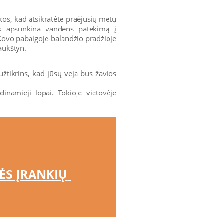
ėkos, kad atsikratėte praėjusių metų
nis apsunkina vandens patekimą į
Kovo pabaigoje-balandžio pradžioje
 aukštyn.
užtikrins, kad jūsų veja bus žavios
adinamieji lopai. Tokioje vietovėje
S ĮRANKIŲ 