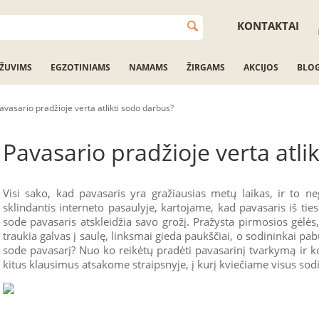
KONTAKTAI
ŽUVIMS
EGZOTINIAMS
NAMAMS
ŽIRGAMS
AKCIJOS
BLO
avasario pradžioje verta atlikti sodo darbus?
Pavasario pradžioje verta atli
Visi sako, kad pavasaris yra gražiausias metų laikas, ir to ne
sklindantis interneto pasaulyje, kartojame, kad pavasaris iš ti
sode pavasaris atskleidžia savo grožį. Pražysta pirmosios gėlės
traukia galvas į saulę, linksmai gieda paukščiai, o sodininkai p
sode pavasarį? Nuo ko reikėtų pradėti pavasarinį tvarkymą ir kok
kitus klausimus atsakome straipsnyje, į kurį kviečiame visus sod