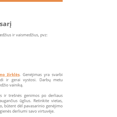
sarį
edžius ir vaismedžius, pvz:
mo žirklės
. Genėjimas yra svarbi
ydi ir gerai vystosi. Darbų metu
džio vainiką.
os ir trešnės genimos po derliaus
augančius ūglius. Retinkite vietas,
 ko, būtent dėl pavasarinio genėjimo
gienės derliumi savo virtuvėje.