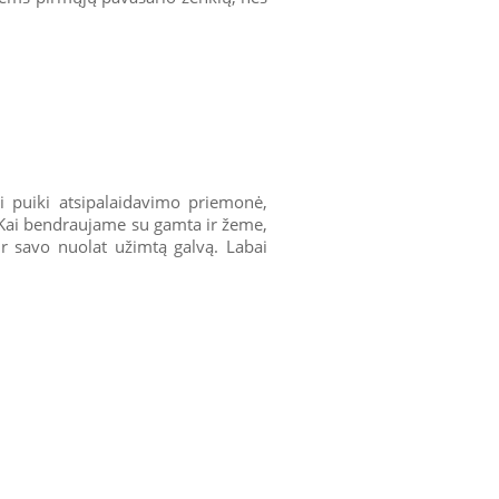
i puiki atsipalaidavimo priemonė,
. Kai bendraujame su gamta ir žeme,
ir savo nuolat užimtą galvą. Labai