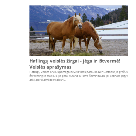
Haflingų veislės žirgai - jėga ir ištvermė!
Veislės aprašymas
Haflingų veislės arklius pamėgo beveik visas pasaulis. Nenuostabu: jie gražūs,
ištvermingi ir stabilūs. Jie gerai sutaria su savo šeimininkais. Jei ketinate įsigyti
arklį, perskaitykite straipsnį...