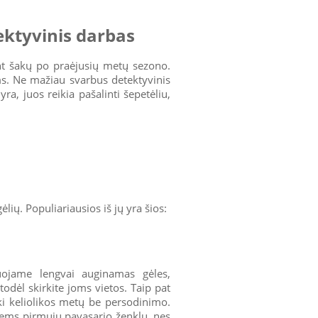
ektyvinis darbas
ant šakų po praėjusių metų sezono.
ams. Ne mažiau svarbus detektyvinis
ra, juos reikia pašalinti šepetėliu,
ių. Populiariausios iš jų yra šios:
ojame lengvai auginamas gėles,
todėl skirkite joms vietos. Taip pat
iki keliolikos metų be persodinimo.
ntiems pirmųjų pavasario ženklų, nes