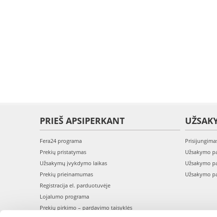
PRIEŠ APSIPERKANT
UŽSAK
Fera24 programa
Prisijungima
Prekių pristatymas
Užsakymo pa
Užsakymų įvykdymo laikas
Užsakymo pa
Prekių prieinamumas
Užsakymo pa
Registracija el. parduotuvėje
Lojalumo programa
Prekių pirkimo – pardavimo taisyklės