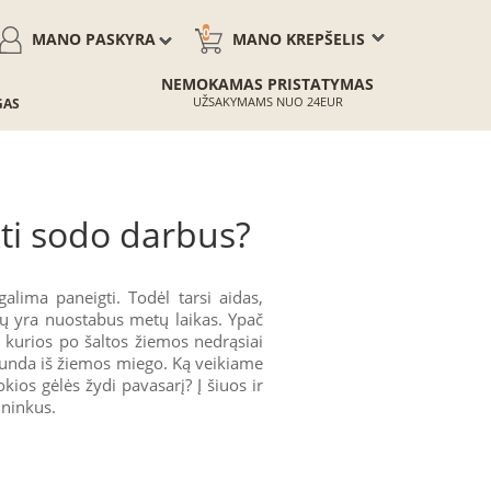
0
MANO PASKYRA
MANO KREPŠELIS
NEMOKAMAS PRISTATYMAS
UŽSAKYMAMS NUO 24EUR
GAS
kti sodo darbus?
galima paneigti. Todėl tarsi aidas,
esų yra nuostabus metų laikas. Ypač
, kurios po šaltos žiemos nedrąsiai
abunda iš žiemos miego. Ką veikiame
ios gėlės žydi pavasarį? Į šiuos ir
ininkus.