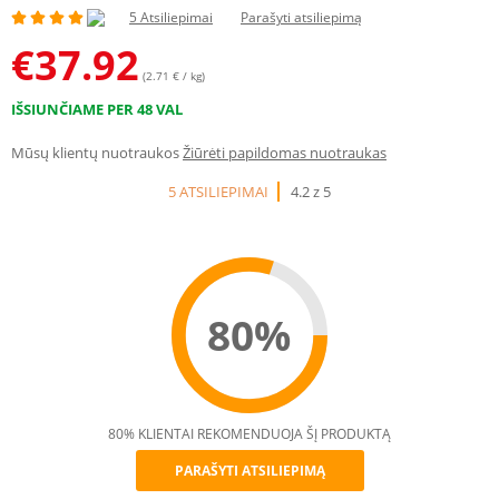
5 Atsiliepimai
Parašyti atsiliepimą
€
37.92
(2.71 € / kg)
IŠSIUNČIAME PER 48 VAL
Mūsų klientų nuotraukos
Žiūrėti papildomas nuotraukas
5 ATSILIEPIMAI
4.2 z 5
80%
80% KLIENTAI REKOMENDUOJA ŠĮ PRODUKTĄ
PARAŠYTI ATSILIEPIMĄ