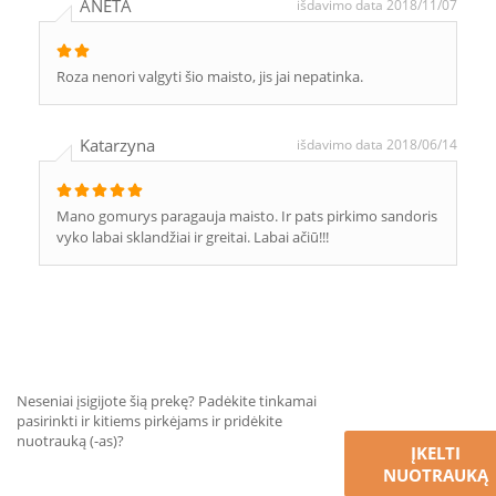
ANETA
išdavimo data 2018/11/07
Roza nenori valgyti šio maisto, jis jai nepatinka.
Katarzyna
išdavimo data 2018/06/14
Mano gomurys paragauja maisto. Ir pats pirkimo sandoris
vyko labai sklandžiai ir greitai. Labai ačiū!!!
Neseniai įsigijote šią prekę? Padėkite tinkamai
pasirinkti ir kitiems pirkėjams ir pridėkite
nuotrauką (-as)?
ĮKELTI
NUOTRAUKĄ