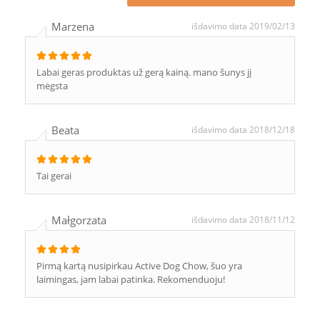
Marzena
išdavimo data 2019/02/13
Labai geras produktas už gerą kainą. mano šunys jį
mėgsta
Beata
išdavimo data 2018/12/18
Tai gerai
Małgorzata
išdavimo data 2018/11/12
Pirmą kartą nusipirkau Active Dog Chow, šuo yra
laimingas, jam labai patinka. Rekomenduoju!