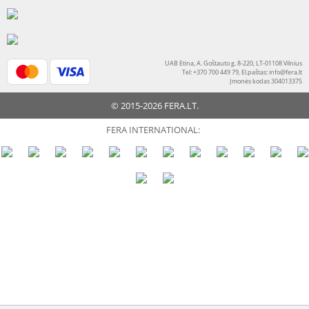
UAB Etina, A. Goštauto g. 8-220, LT-01108 Vilnius
Tel: +370 700 449 79, El.paštas:
info@fera.lt
Įmonės kodas 304013375
© 2015-2026 FERA.LT.
FERA INTERNATIONAL: