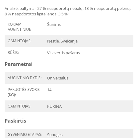
Analizė: baltymai: 27 % neapdorotų riebalų: 13 % neapdorotų pelenų:
8 % neapdorotos ląstelienos: 3.5 %"
KOKIAM
Šunims
AUGINTINIUI:
GAMINTOJAS:
Nestle, Šveicarija
RŪŠIS:
Visavertis pašaras
Parametrai
AUGINTINIO DYDIS:
Universalus
PAKUOTĖS SVORIS
14
(KG):
GAMINTOJAS:
PURINA
Paskirtis
GYVENIMO ETAPAS:
Suaugęs