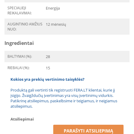
SPECIALIEJI
Energija
REIKALAVIMAI:
AUGINTINIO AMŽIUS
12 mėnesių
NUO:
Ingredientai
BALTYMAI (%):
28
RIEBALAI (%):
15
Kokios yra prekių vertinimo taisyklės?
Produktą gali vertinti tik registruoti FERA.LT klientai, kurie jį
įsigijo. Žvaigždučių įvertinimas yra visų įvertinimų vidurkis.
Patikrinę atsiliepimus, paskelbsime ir teigiamus, ir neigiamus
atsiliepimus.
Atsiliepimai
PARAŠYTI ATSILIEPIMĄ