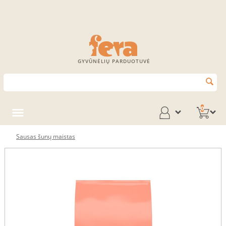
GYVŪNĖLIŲ PARDUOTUVĖ
0
Sausas šunų maistas