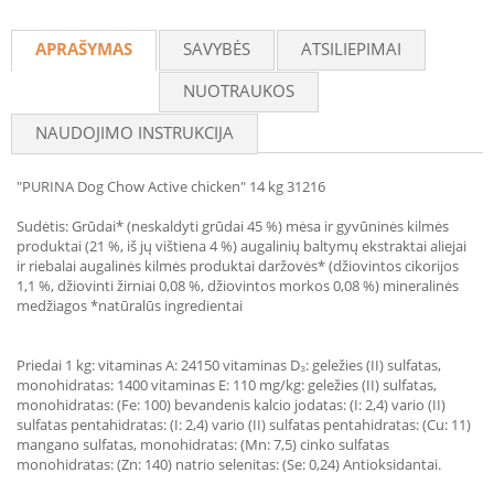
Recommend
APRAŠYMAS
SAVYBĖS
ATSILIEPIMAI
NUOTRAUKOS
NAUDOJIMO INSTRUKCIJA
"PURINA Dog Chow Active chicken" 14 kg 31216
Sudėtis: Grūdai* (neskaldyti grūdai 45 %) mėsa ir gyvūninės kilmės
produktai (21 %, iš jų vištiena 4 %) augalinių baltymų ekstraktai aliejai
ir riebalai augalinės kilmės produktai daržovės* (džiovintos cikorijos
1,1 %, džiovinti žirniai 0,08 %, džiovintos morkos 0,08 %) mineralinės
medžiagos *natūralūs ingredientai
Priedai 1 kg: vitaminas A: 24150 vitaminas D₃: geležies (II) sulfatas,
monohidratas: 1400 vitaminas E: 110 mg/kg: geležies (II) sulfatas,
monohidratas: (Fe: 100) bevandenis kalcio jodatas: (I: 2,4) vario (II)
sulfatas pentahidratas: (I: 2,4) vario (II) sulfatas pentahidratas: (Cu: 11)
mangano sulfatas, monohidratas: (Mn: 7,5) cinko sulfatas
monohidratas: (Zn: 140) natrio selenitas: (Se: 0,24) Antioksidantai.