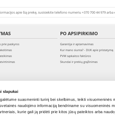
ormacijos apie šią prekę, susisiekite telefono numeriu +370 700 44 979 arba 
YMAS
PO APSIPIRKIMO
s prie paskyros
Garantija ir aptarnavimas
keitimas
Kur mano siunta? - DUK apie pristatymą
teikimas
PVM sąskaitos faktūros
tvirtinimas
Skundai ir prekių grąžinimas
i slapukai
alėtume suasmeninti turinį bei skelbimus, teikti visuomeninės m
o, svetainės naudojimo informaciją bendriname su visuomeninės m
tneriais, kurie gali ją pridėti prie kitos jūsų pateiktos arba naud