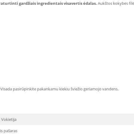
praturtinti gardžiais ingredientais visavertis ėdalas.
Aukštos kokybės filė 
. Visada pasirūpinkite pakankamu kiekiu šviežio geriamojo vandens.
 Vokietija
is pašaras