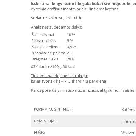
Išskirtinai lengvi tuno filė gabaliukai švelnioje želė, 
vyresnio amžiaus ir antsvorio turinčioms katėms.
Sudėtis: 52 %tunų, 3 % lašišų
Analitinės sudėdamos dalys:
Žali baltymai
10 %
Riebalų kiekis
8 %
Žalioji ląsteliena
0,5 %
Neapdoroti pelenai
2 %
Drėgmės kiekis
79 %
83Kalorijos/100g: 66 kcal
Tinkamo naudojimo instrukcija:
katės svoris 4 kg - iki 3 skardinių per dieną
Paros poreikis priklauso nuo amžiaus, aktyvumo ir veislės
KOKIAM AUGINTINIUI:
Katėms
GAMINTOJAS:
Finnern,
RŪŠIS:
Visavert