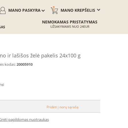
0
MANO PASKYRA
MANO KREPŠELIS
NEMOKAMAS PRISTATYMAS
UŽSAKYMAMS NUO 24EUR
GAS
o ir lašišos želė pakelis 24x100 g
ės kodas:
20005910
 kg)
Pridėti į norų sąrašą
iūrėti papildomas nuotraukas