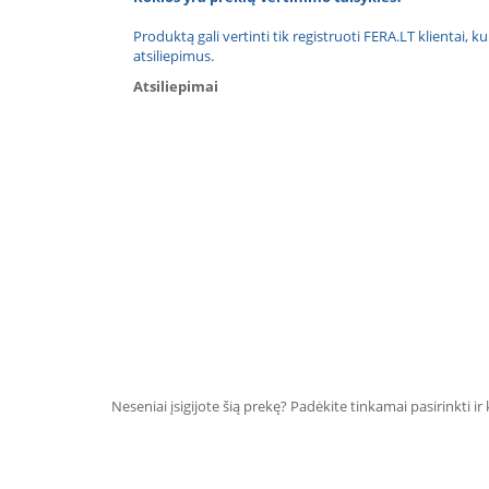
Produktą gali vertinti tik registruoti FERA.LT klientai, k
atsiliepimus.
Atsiliepimai
Neseniai įsigijote šią prekę? Padėkite tinkamai pasirinkti ir