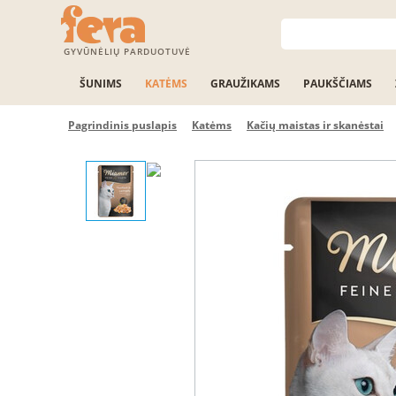
GYVŪNĖLIŲ PARDUOTUVĖ
ŠUNIMS
KATĖMS
GRAUŽIKAMS
PAUKŠČIAMS
Pagrindinis puslapis
Katėms
Kačių maistas ir skanėstai