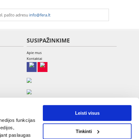
el. pašto adresu
info@fera.lt
SUSIPAŽINKIME
Apie mus
Kontaktai
Leisti visus
edijos funkcijas
edijos,
Tinkinti
UAB Etina, A. Goštauto g. 8-220, LT-01108 Vilnius
ojant paslaugas
Tel: +370 700 449 79, El.paštas:
info@fera.lt