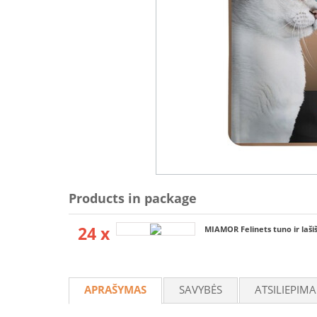
Products in package
24 x
MIAMOR Felinets tuno ir lašiš
APRAŠYMAS
SAVYBĖS
ATSILIEPIMA