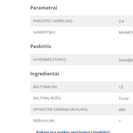
Parametrai
PAKUOTĖS SVORIS (KG):
2.4
GAMINTOJAS:
MIAMO
Paskirtis
GYVENIMO ETAPAS:
Suaugę
Ingredientai
BALTYMAI (%):
13
BALTYMŲ RŪŠIS:
Tunai
APYKAITINĖ ENERGIJA (KCAL/KG):
660
RIEBALAI (%):
1
Kokios yra prekių vertinimo taisyklės?