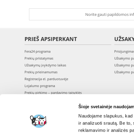
Norite gauti papildomos inf
PRIEŠ APSIPERKANT
UŽSAK
Fera24 programa
Prisijungima
Prekių pristatymas
Užsakymo pa
Užsakymų įvykdymo laikas
Užsakymo pa
Prekių prieinamumas
Užsakymo pa
Registracija el. parduotuvėje
Lojalumo programa
Prekių pirkimo – pardavimo taisyklės
Privatumo politika
Šioje svetainėje naudojam
Perskaitykite mūsų straipsnius - BLOGAS
Naudojame slapukus, kad g
ir analizuoti srautą. Be t
reklamavimo ir analizės par