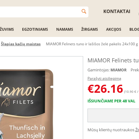
KONTAKTAI
ŽUVIMS
EGZOTINIAMS
NAMAMS
ŽIRGAMS
AKCIJOS
BLO
Šlapias kačių maistas
MIAMOR Felinets tuno ir lašišos želė pakelis 24x100 g
MIAMOR Felinets tun
Gamintojas:
Prek
MIAMOR
Parašyti atsiliepimą
€
26.16
(10.90 € /
IŠSIUNČIAME PER 48 VAL
Mūsų klientų nuotraukos
Ž