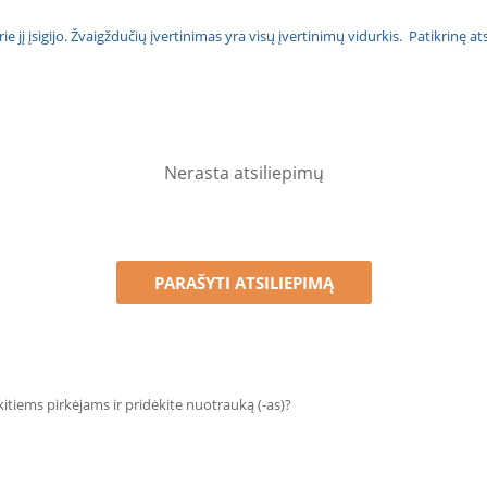
urie jį įsigijo. Žvaigždučių įvertinimas yra visų įvertinimų vidurkis. Patikrinę 
Nerasta atsiliepimų
PARAŠYTI ATSILIEPIMĄ
 kitiems pirkėjams ir pridėkite nuotrauką (-as)?