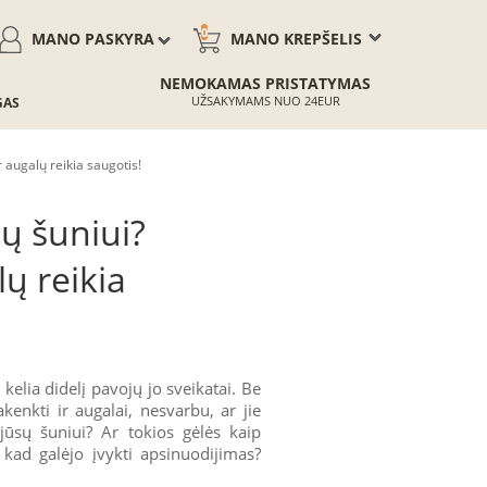
0
MANO PASKYRA
MANO KREPŠELIS
NEMOKAMAS PRISTATYMAS
UŽSAKYMAMS NUO 24EUR
GAS
r augalų reikia saugotis!
sų šuniui?
lų reikia
elia didelį pavojų jo sveikatai. Be
nkti ir augalai, nesvarbu, ar jie
ūsų šuniui? Ar tokios gėlės kaip
kad galėjo įvykti apsinuodijimas?