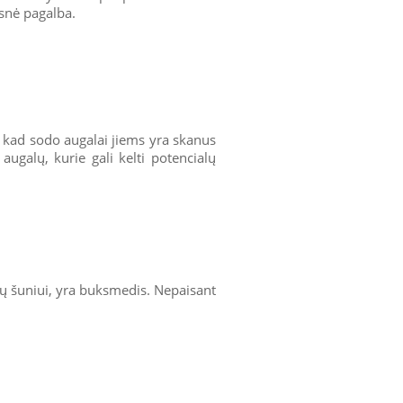
esnė pagalba.
, kad sodo augalai jiems yra skanus
augalų, kurie gali kelti potencialų
ūsų šuniui, yra buksmedis. Nepaisant