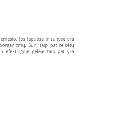
mesio. Jos lapuose ir sultyse yra
organizmų. Šunį taip pat reikėtų
n efektingoje gėlėje taip pat yra