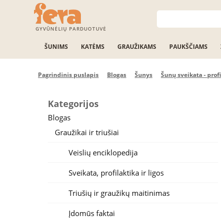
GYVŪNĖLIŲ PARDUOTUVĖ
ŠUNIMS
KATĖMS
GRAUŽIKAMS
PAUKŠČIAMS
Pagrindinis puslapis
Blogas
Šunys
Šunų sveikata - profi
Kategorijos
Blogas
Graužikai ir triušiai
Veislių enciklopedija
Sveikata, profilaktika ir ligos
Triušių ir graužikų maitinimas
Įdomūs faktai