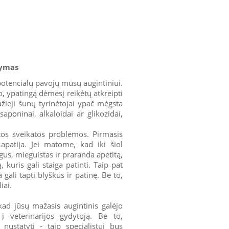
dymas
 potencialų pavojų mūsų augintiniui.
to, ypatingą dėmesį reikėtų atkreipti
ažieji šunų tyrinėtojai ypač mėgsta
aponinai, alkaloidai ar glikozidai,
itos sveikatos problemos. Pirmasis
apatija. Jei matome, kad iki šiol
gus, mieguistas ir praranda apetitą,
, kuris gali staiga patinti. Taip pat
 gali tapti blyškūs ir patinę. Be to,
iai.
ad jūsų mažasis augintinis galėjo
į veterinarijos gydytoją. Be to,
nustatyti - taip specialistui bus