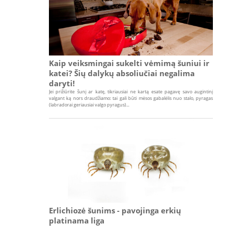
Kaip veiksmingai sukelti vėmimą šuniui ir
katei? Šių dalykų absoliučiai negalima
daryti!
Jei prižiūrite šunį ar katę, tikriausiai ne kartą esate pagavę savo augintinį
valgant ką nors draudžiamo: tai gali būti mėsos gabalėlis nuo stalo, pyragas
(labradorai geriausiai valgo pyragus)...
Erlichiozė šunims - pavojinga erkių
platinama liga