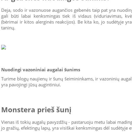
Deja, sodo ir vazonuose augančios gebenės taip pat yra nuodin
gali būti labai kenksmingas tiek iš vidaus (viduriavimas, kvė
(bėrimai ir kitos alerginės reakcijos). Be kita ko, jo sudėtyje y
taninų.
Nuodingi vazoniniai augalai šunims
Turime blogų naujienų ir šunų šeimininkams, ir vazoninių augalų 
yra pavojingi jūsų augintiniui.
Monstera prieš šunį
Vienas iš tokių augalų pavyzdžių - pastaruoju metu labai madin
jo gražių, efektingų lapų, yra visiškai kenksmingas dėl sudėtyje e