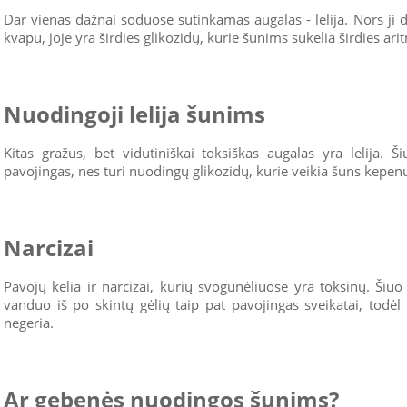
Dar vienas dažnai soduose sutinkamas augalas - lelija. Nors ji d
kvapu, joje yra širdies glikozidų, kurie šunims sukelia širdies arit
Nuodingoji lelija šunims
Kitas gražus, bet vidutiniškai toksiškas augalas yra lelija. Š
pavojingas, nes turi nuodingų glikozidų, kurie veikia šuns kepenų
Narcizai
Pavojų kelia ir narcizai, kurių svogūnėliuose yra toksinų. Šiuo 
vanduo iš po skintų gėlių taip pat pavojingas sveikatai, todėl
negeria.
Ar gebenės nuodingos šunims?