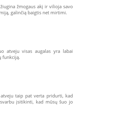
žiugina žmogaus akį ir vilioja savo
miją, galinčią baigtis net mirtimi.
iuo atveju visas augalas yra labai
 funkciją.
atveju taip pat verta pridurti, kad
 svarbu įsitikinti, kad mūsų šuo jo