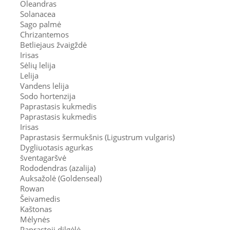
Oleandras
Solanacea
Sago palmė
Chrizantemos
Betliejaus žvaigždė
Irisas
Sėlių lelija
Lelija
Vandens lelija
Sodo hortenzija
Paprastasis kukmedis
Paprastasis kukmedis
Irisas
Paprastasis šermukšnis (Ligustrum vulgaris)
Dygliuotasis agurkas
šventagaršvė
Rododendras (azalija)
Auksažolė (Goldenseal)
Rowan
Šeivamedis
Kaštonas
Mėlynės
Paprastoji dilgėlė