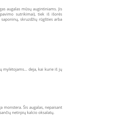
gas augalas mūsų augintiniams. Jis
pavimo sutrikimai), tiek iš išorės
ra saponinų, skruzdžių rūgšties arba
mylėtojams... deja, kai kurie iš jų
ga monstera. Šis augalas, nepaisant
sančių netirpių kalcio oksalatų.