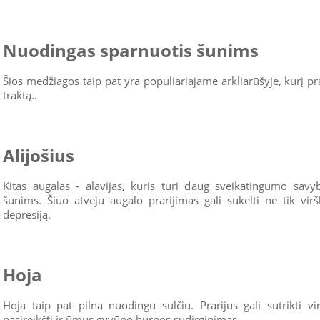
Nuodingas sparnuotis šunims
Šios medžiagos taip pat yra populiariajame arkliarūšyje, kurį pra
traktą..
Alijošius
Kitas augalas - alavijas, kuris turi daug sveikatingumo sav
šunims. Šiuo atveju augalo prarijimas gali sukelti ne tik vir
depresiją.
Hoja
Hoja taip pat pilna nuodingų sulčių. Prarijus gali sutrikti vi
pasireikšti ir ūmus gyvūno burnos sudirginimas.