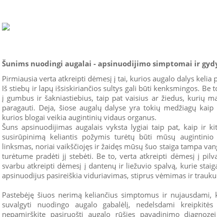
Šunims nuodingi augalai - apsinuodijimo simptomai ir gy
Pirmiausia verta atkreipti dėmesį į tai, kurios augalo dalys kelia
Iš stiebų ir lapų išsiskiriančios sultys gali būti kenksmingos. Be 
į gumbus ir šakniastiebius, taip pat vaisius ar žiedus, kurių m
paragauti. Deja, šiose augalų dalyse yra tokių medžiagų kaip s
kurios blogai veikia augintinių vidaus organus.
Šuns apsinuodijimas augalais vyksta lygiai taip pat, kaip ir k
susirūpinimą keliantis požymis turėtų būti mūsų augintinio 
linksmas, noriai vaikščiojęs ir žaidęs mūsų šuo staiga tampa van
turėtume pradėti jį stebėti. Be to, verta atkreipti dėmesį į pilvą
svarbu atkreipti dėmesį į dantenų ir liežuvio spalvą, kurie staiga
apsinuodijus pasireiškia viduriavimas, stiprus vėmimas ir traukul
Pastebėję šiuos nerimą keliančius simptomus ir nujausdami, k
suvalgyti nuodingo augalo gabalėlį, nedelsdami kreipkitės 
nepamirškite pasiruošti augalo rūšies pavadinimo diagnozei 