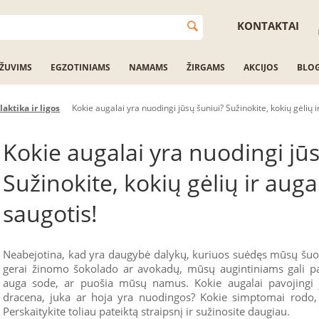
KONTAKTAI
ŽUVIMS
EGZOTINIAMS
NAMAMS
ŽIRGAMS
AKCIJOS
BLO
laktika ir ligos
Kokie augalai yra nuodingi jūsų šuniui? Sužinokite, kokių gėlių i
Kokie augalai yra nuodingi jū
Sužinokite, kokių gėlių ir auga
saugotis!
Neabejotina, kad yra daugybė dalykų, kuriuos suėdęs mūsų šuo k
gerai žinomo šokolado ar avokadų, mūsų augintiniams gali pake
auga sode, ar puošia mūsų namus. Kokie augalai pavojingi j
dracena, juka ar hoja yra nuodingos? Kokie simptomai rodo, 
Perskaitykite toliau pateiktą straipsnį ir sužinosite daugiau.