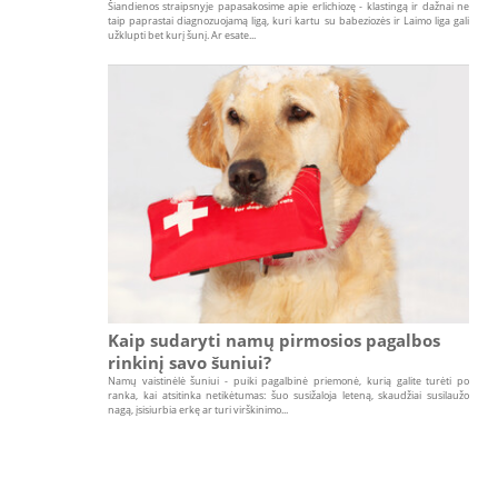
Šiandienos straipsnyje papasakosime apie erlichiozę - klastingą ir dažnai ne
taip paprastai diagnozuojamą ligą, kuri kartu su babeziozės ir Laimo liga gali
užklupti bet kurį šunį. Ar esate...
Kaip sudaryti namų pirmosios pagalbos
rinkinį savo šuniui?
Namų vaistinėlė šuniui - puiki pagalbinė priemonė, kurią galite turėti po
ranka, kai atsitinka netikėtumas: šuo susižaloja leteną, skaudžiai susilaužo
nagą, įsisiurbia erkę ar turi virškinimo...