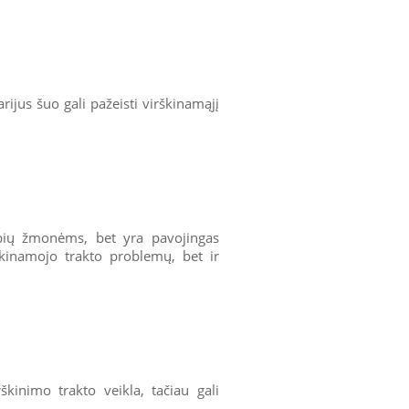
rijus šuo gali pažeisti virškinamąjį
ybių žmonėms, bet yra pavojingas
škinamojo trakto problemų, bet ir
rškinimo trakto veikla, tačiau gali