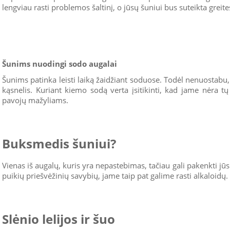
lengviau rasti problemos šaltinį, o jūsų šuniui bus suteikta greit
Šunims nuodingi sodo augalai
Šunims patinka leisti laiką žaidžiant soduose. Todėl nenuostabu
kąsnelis. Kuriant kiemo sodą verta įsitikinti, kad jame nėra tų 
pavojų mažyliams.
Buksmedis šuniui?
Vienas iš augalų, kuris yra nepastebimas, tačiau gali pakenkti j
puikių priešvėžinių savybių, jame taip pat galime rasti alkaloidų.
Slėnio lelijos ir šuo