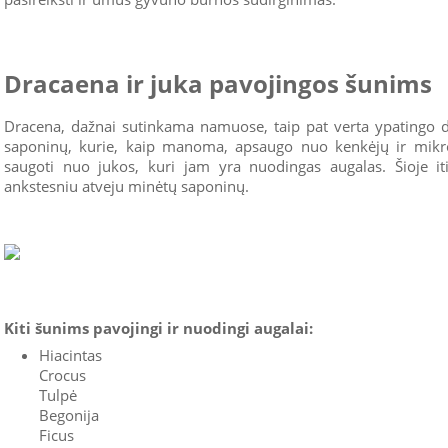
Dracaena ir juka pavojingos šunims
Dracena, dažnai sutinkama namuose, taip pat verta ypatingo dė
saponinų, kurie, kaip manoma, apsaugo nuo kenkėjų ir mikro
saugoti nuo jukos, kuri jam yra nuodingas augalas. Šioje iti
ankstesniu atveju minėtų saponinų.
Kiti šunims pavojingi ir nuodingi augalai:
Hiacintas
Crocus
Tulpė
Begonija
Ficus