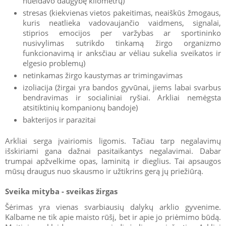
nueidavo daugybę kilometrų)
stresas (kiekvienas vietos pakeitimas, neaiškūs žmogaus,
kuris neatlieka vadovaujančio vaidmens, signalai,
stiprios emocijos per varžybas ar sportininko
nusivylimas sutrikdo tinkamą žirgo organizmo
funkcionavimą ir anksčiau ar vėliau sukelia sveikatos ir
elgesio problemų)
netinkamas žirgo kaustymas ar trimingavimas
izoliacija (žirgai yra bandos gyvūnai, jiems labai svarbus
bendravimas ir socialiniai ryšiai. Arkliai nemėgsta
atsitiktinių kompanionų bandoje)
bakterijos ir parazitai
Arkliai serga įvairiomis ligomis. Tačiau tarp negalavimų
išskiriami gana dažnai pasitaikantys negalavimai. Dabar
trumpai apžvelkime opas, laminitą ir dieglius. Tai apsaugos
mūsų draugus nuo skausmo ir užtikrins gerą jų priežiūrą.
Sveika mityba - sveikas žirgas
Šėrimas yra vienas svarbiausių dalykų arklio gyvenime.
Kalbame ne tik apie maisto rūšį, bet ir apie jo priėmimo būdą.