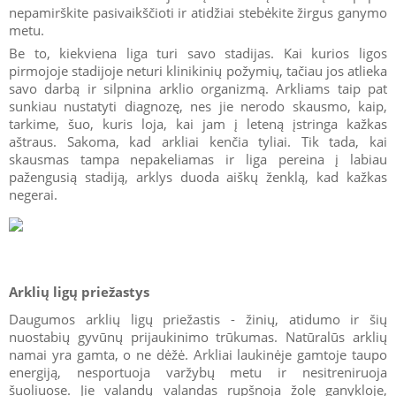
nepamirškite pasivaikščioti ir atidžiai stebėkite žirgus ganymo
metu.
Be to, kiekviena liga turi savo stadijas. Kai kurios ligos
pirmojoje stadijoje neturi klinikinių požymių, tačiau jos atlieka
savo darbą ir silpnina arklio organizmą. Arkliams taip pat
sunkiau nustatyti diagnozę, nes jie nerodo skausmo, kaip,
tarkime, šuo, kuris loja, kai jam į leteną įstringa kažkas
aštraus. Sakoma, kad arkliai kenčia tyliai. Tik tada, kai
skausmas tampa nepakeliamas ir liga pereina į labiau
pažengusią stadiją, arklys duoda aiškų ženklą, kad kažkas
negerai.
Arklių ligų priežastys
Daugumos arklių ligų priežastis - žinių, atidumo ir šių
nuostabių gyvūnų prijaukinimo trūkumas. Natūralūs arklių
namai yra gamta, o ne dėžė. Arkliai laukinėje gamtoje taupo
energiją, nesportuoja varžybų metu ir nesitreniruoja
šuoliuose. Jie valandų valandas rupšnoja žolę ganykloje,