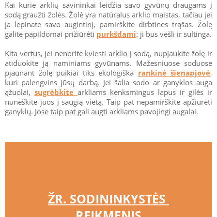
Kai kurie arklių savininkai leidžia savo gyvūnų draugams į
sodą graužti žolės. Žolė yra natūralus arklio maistas, tačiau jei
ja lepinate savo augintinį, pamirškite dirbtines trąšas. Žolę
galite papildomai prižiūrėti
purkšdami
: ji bus vešli ir sultinga.
Kita vertus, jei nenorite kviesti arklio į sodą, nupjaukite žolę ir
atiduokite ją naminiams gyvūnams. Mažesniuose soduose
pjaunant žolę puikiai tiks ekologiška
rankinė šienapjovė
,
kuri palengvins jūsų darbą. Jei šalia sodo ar ganyklos auga
ąžuolai,
sugrėbkite
arkliams kenksmingus lapus ir gilės ir
nuneškite juos į saugią vietą. Taip pat nepamirškite apžiūrėti
ganyklų. Jose taip pat gali augti arkliams pavojingi augalai.
ŽR. SODININKYSTĖS 
REIKMENIS