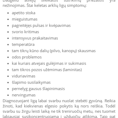
nežinojimas. Štai keletas arklių ligų simptomų:
apetito stoka
mieguistumas
pagreitėjęs pulsas ir kvėpavimas
svorio kritimas
intensyvus prakaitavimas
temperatūra
tam tikrų kūno dalių (pilvo, kanopų) skausmas
odos problemos
kai kuriais atvejais gulėjimas ir sukimasis
tam tikros pozos užėmimas (laminitas)
viduriavimas
šlapimo susilaikymas
pernelyg gausus šlapinimasis
nervingumas
Diagnozuojant ligą labai svarbu nuolat stebėti gyvūną. Reikia
žinoti, kad kiekvienas elgesio pokytis ką nors reiškia. Todėl
svarbu su žirgu leisti laiką ne tik treniruočių metu, nes tuomet
labiausiai susikoncentruojama į užduočių atlikimą. Taip pat