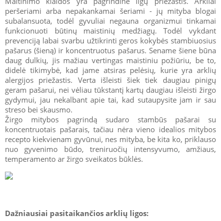
Maitinimo klaidos yra pagrindinė ligų priežastis. Arkliai
peršeriami arba nepakankamai šeriami - jų mityba blogai
subalansuota, todėl gyvuliai negauna organizmui tinkamai
funkcionuoti būtinų maistinių medžiagų. Todėl vykdant
prevenciją labai svarbu užtikrinti geros kokybės stambiuosius
pašarus (šieną) ir koncentruotus pašarus. Sename šiene būna
daug dulkių, jis mažiau vertingas maistiniu požiūriu, be to,
didelė tikimybė, kad jame atsiras pelėsių, kurie yra arklių
alergijos priežastis. Verta išleisti šiek tiek daugiau pinigų
geram pašarui, nei vėliau tūkstantį kartų daugiau išleisti žirgo
gydymui, jau nekalbant apie tai, kad sutaupysite jam ir sau
streso bei skausmo.
Žirgo mitybos pagrindą sudaro stambūs pašarai su
koncentruotais pašarais, tačiau nėra vieno idealios mitybos
recepto kiekvienam gyvūnui, nes mityba, be kita ko, priklauso
nuo gyvenimo būdo, treniruočių intensyvumo, amžiaus,
temperamento ar žirgo sveikatos būklės.
Dažniausiai pasitaikančios arklių ligos: