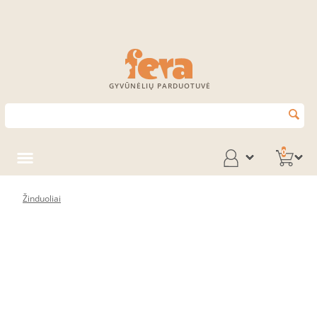
GYVŪNĖLIŲ PARDUOTUVĖ
0
Žinduoliai