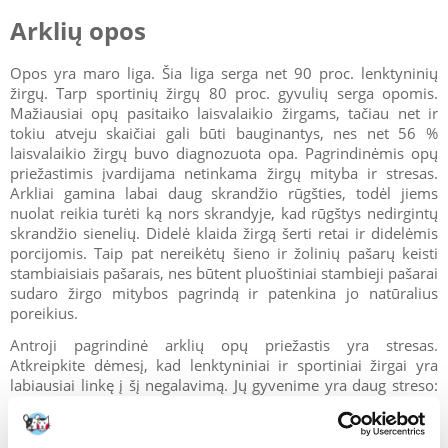
Arklių opos
Opos yra maro liga. Šia liga serga net 90 proc. lenktyninių
žirgų. Tarp sportinių žirgų 80 proc. gyvulių serga opomis.
Mažiausiai opų pasitaiko laisvalaikio žirgams, tačiau net ir
tokiu atveju skaičiai gali būti bauginantys, nes net 56 %
laisvalaikio žirgų buvo diagnozuota opa. Pagrindinėmis opų
priežastimis įvardijama netinkama žirgų mityba ir stresas.
Arkliai gamina labai daug skrandžio rūgšties, todėl jiems
nuolat reikia turėti ką nors skrandyje, kad rūgštys nedirgintų
skrandžio sienelių. Didelė klaida žirgą šerti retai ir didelėmis
porcijomis. Taip pat nereikėtų šieno ir žolinių pašarų keisti
stambiaisiais pašarais, nes būtent pluoštiniai stambieji pašarai
sudaro žirgo mitybos pagrindą ir patenkina jo natūralius
poreikius.
Antroji pagrindinė arklių opų priežastis yra stresas.
Atkreipkite dėmesį, kad lenktyniniai ir sportiniai žirgai yra
labiausiai linkę į šį negalavimą. Jų gyvenime yra daug streso:
varžybos, emocijos, transportavimas, vietos pakeitimas,
nervai treniruočių metu. Žirgams, kurie labai mėgsta rutiną,
stresas nėra naudingas. Be to, žirgui reikia sąmoningo