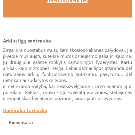
Arklių ligų santrauka
Žirgai yra nuostabūs mūsų žemiškosios kelionės palydovai. Jie
įkvepia mus augti, suteikia mums džiaugsmo galią ir išjudina.
Jų draugijoje galime mokytis sąmoningos lyderystės. Kartu
arkliai, kaip ir žmonės, serga. Labai dažnai ligos atsiranda dėl
natūralaus arklių funkcionavimo sutrikimų, pavyzdžiui, dėl
netinkamai sudarytos mitybos.
ir netinkama mityba, kai neatsižvelgiama į žirgo anatomiją ir
poreikius. Raktas į mūsų žirgų sveikatą yra žinios, stebėjimas
ir empatiškas bei atviras požiūris į šiuos jautrius gyvūnus.
Dominika Tarnacka
Komentarai