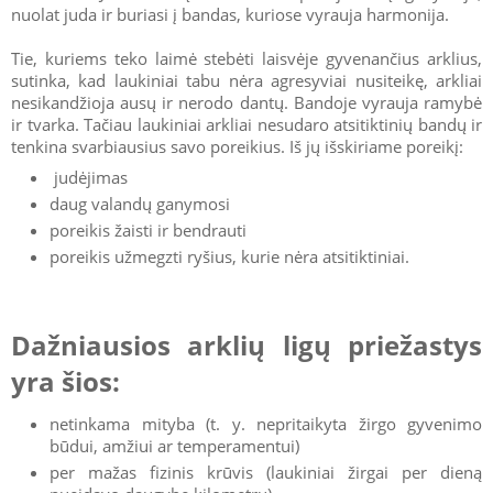
nuolat juda ir buriasi į bandas, kuriose vyrauja harmonija.
Tie, kuriems teko laimė stebėti laisvėje gyvenančius arklius,
sutinka, kad laukiniai tabu nėra agresyviai nusiteikę, arkliai
nesikandžioja ausų ir nerodo dantų. Bandoje vyrauja ramybė
ir tvarka. Tačiau laukiniai arkliai nesudaro atsitiktinių bandų ir
tenkina svarbiausius savo poreikius. Iš jų išskiriame poreikį:
judėjimas
daug valandų ganymosi
poreikis žaisti ir bendrauti
poreikis užmegzti ryšius, kurie nėra atsitiktiniai.
Dažniausios arklių ligų priežastys
yra šios:
netinkama mityba (t. y. nepritaikyta žirgo gyvenimo
būdui, amžiui ar temperamentui)
per mažas fizinis krūvis (laukiniai žirgai per dieną