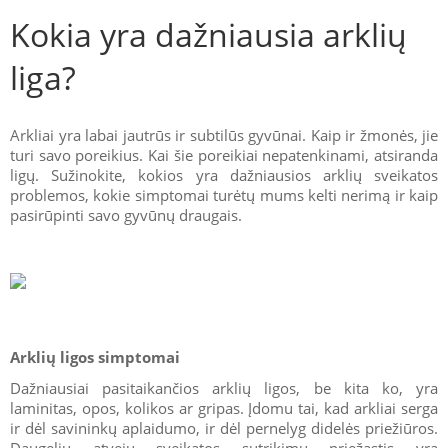
Kokia yra dažniausia arklių
liga?
Arkliai yra labai jautrūs ir subtilūs gyvūnai. Kaip ir žmonės, jie
turi savo poreikius. Kai šie poreikiai nepatenkinami, atsiranda
ligų. Sužinokite, kokios yra dažniausios arklių sveikatos
problemos, kokie simptomai turėtų mums kelti nerimą ir kaip
pasirūpinti savo gyvūnų draugais.
Arklių ligos simptomai
Dažniausiai pasitaikančios arklių ligos, be kita ko, yra
laminitas, opos, kolikos ar gripas. Įdomu tai, kad arkliai serga
ir dėl savininkų aplaidumo, ir dėl pernelyg didelės priežiūros.
Daugeliu atvejų sveikatos sutrikimų priežastis yra