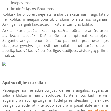
kvėpavimas
krūtinės ląstos išpūtimas
Kolika - tai pilvo ertmėje atsirandantis skausmas. Taigi, kitaip
nei kolika, ji neapsiriboja tik virškinimo sistemos organais.
Arklį gali varginti kiaušidžių, inkstų ar žarnyno kolika.
Arkliai, kurie jaučia skausmą, dažnai būna neramūs arba,
atvirkščiai, apatiški. Dažnai šie du simptomai kaitaliojasi.
Sergantis arklys nenori ėsti. Tuo pat metu pradinėse ligos
stadijose gyvulys gali ėsti normaliai ir net turėti didesnį
apetitą, kad vėliau, vėlesnėse ligos stadijose, atsisakytų priimti
maistą.
Apsinuodijimas arkliais
Pabaigoje norime atkreipti jūsų dėmesį į augalus, augančius
šalia arklidžių ir namų soduose. Turite žinoti, kad ne visi
augalai yra naudingi žirgams. Todėl prieš išleisdami jį šiek tiek
pasiganyti sode, atlikite sodo apžiūrą ir pašalinkite arkliams
nuodingus augalus. Tai padaryti jums padės
gyvatvorių