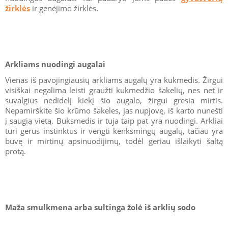
žirklės
ir genėjimo žirklės.
Arkliams nuodingi augalai
Vienas iš pavojingiausių arkliams augalų yra kukmedis. Žirgui
visiškai negalima leisti graužti kukmedžio šakelių, nes net ir
suvalgius nedidelį kiekį šio augalo, žirgui gresia mirtis.
Nepamirškite šio krūmo šakeles, jas nupjovę, iš karto nunešti
į saugią vietą. Buksmedis ir tuja taip pat yra nuodingi. Arkliai
turi gerus instinktus ir vengti kenksmingų augalų, tačiau yra
buvę ir mirtinų apsinuodijimų, todėl geriau išlaikyti šaltą
protą.
Maža smulkmena arba sultinga žolė iš arklių sodo