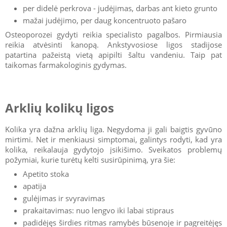
per didelė perkrova - judėjimas, darbas ant kieto grunto
mažai judėjimo, per daug koncentruoto pašaro
Osteoporozei gydyti reikia specialisto pagalbos. Pirmiausia
reikia atvėsinti kanopą. Ankstyvosiose ligos stadijose
patartina pažeistą vietą apipilti šaltu vandeniu. Taip pat
taikomas farmakologinis gydymas.
Arklių kolikų ligos
Kolika yra dažna arklių liga. Negydoma ji gali baigtis gyvūno
mirtimi. Net ir menkiausi simptomai, galintys rodyti, kad yra
kolika, reikalauja gydytojo įsikišimo. Sveikatos problemų
požymiai, kurie turėtų kelti susirūpinimą, yra šie:
Apetito stoka
apatija
gulėjimas ir svyravimas
prakaitavimas: nuo lengvo iki labai stipraus
padidėjęs širdies ritmas ramybės būsenoje ir pagreitėjęs