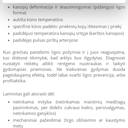
kanopų deformacija ir skausmingumas (pažengusi ligos
forma)
aukšta kūno temperatūra
specifinė kūno padėtis: priekinių kojų ištiesimas į priekį
padidėjusi temperatūra kanopų srityje (karštos kanopos)
padidėjęs pulsas pirštų arterijose
Kuo greičiau pastebimi ligos požymiai ir į juos reaguojama,
tuo didesnė tikimybė, kad arklys bus išgydytas. Diagnozei
nustatyti reikėtų atlikti rentgeno nuotraukas ir taikyti
gydomąsias priemones. Ne kiekvienas gydymas duoda
pageidaujamą efektą, todėl labai svarbi ligos prevencija, arba
profilaktika.
Laminitas gali atsirasti dėl:
netinkama mityba (netinkamas maistinių medžiagų
pasirinkimas, per didelis cukraus kiekis, persivalgymas,
netinkamos ganyklos)
mechaniniai pažeidimai žirgo obliavimo ar kaustymo
metu