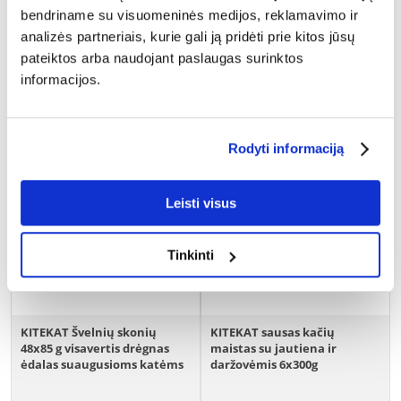
ĮDĖTI Į KREPŠELĮ
ĮDĖTI Į KREPŠELĮ
bendriname su visuomeninės medijos, reklamavimo ir
analizės partneriais, kurie gali ją pridėti prie kitos jūsų
pateiktos arba naudojant paslaugas surinktos
informacijos.
Rodyti informaciją
Leisti visus
Tinkinti
KITEKAT Švelnių skonių
KITEKAT sausas kačių
48x85 g visavertis drėgnas
maistas su jautiena ir
ėdalas suaugusioms katėms
daržovėmis 6x300g
su kalakutiena, triušiena ir
paukštiena padaže