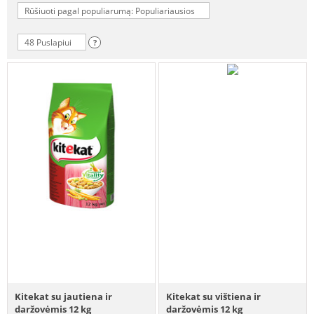
Rūšiuoti pagal populiarumą: Populiariausios
48 Puslapiui
?
Kitekat su jautiena ir
Kitekat su vištiena ir
daržovėmis 12 kg
daržovėmis 12 kg