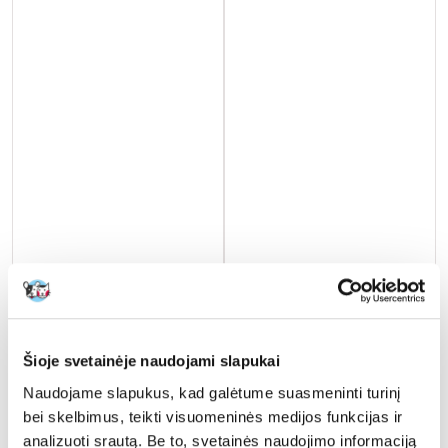
KITEKAT Jautiena padaže 85 g
KITEKAT Naminių paukščių
suaugusioms katėms
šventė 48x85 g drėgno
visaverčio maisto
suaugusioms katėms su
Šioje svetainėje naudojami slapukai
vištiena, kalakutiena ir
€
0.61
€
18.32
paukštiena drebučiuose
Naudojame slapukus, kad galėtume suasmeninti turinį
bei skelbimus, teikti visuomeninės medijos funkcijas ir
(6.78 € / kg)
(4.49 € / kg)
analizuoti srautą. Be to, svetainės naudojimo informaciją