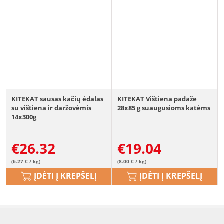
KITEKAT sausas kačių ėdalas
KITEKAT Vištiena padaže
su vištiena ir daržovėmis
28x85 g suaugusioms katėms
14x300g
€
26.32
€
19.04
(6.27 € / kg)
(8.00 € / kg)
ĮDĖTI Į KREPŠELĮ
ĮDĖTI Į KREPŠELĮ