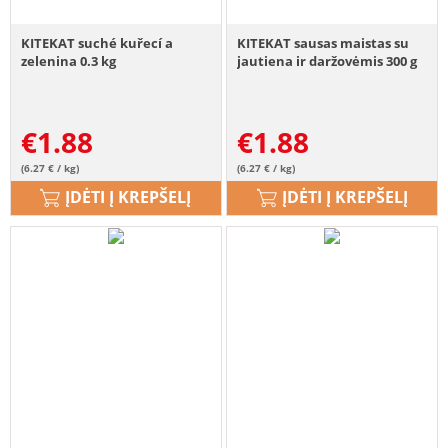
KITEKAT suché kuřecí a
KITEKAT sausas maistas su
zelenina 0.3 kg
jautiena ir daržovėmis 300 g
€
1.88
€
1.88
(6.27 € / kg)
(6.27 € / kg)
ĮDĖTI Į KREPŠELĮ
ĮDĖTI Į KREPŠELĮ