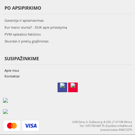
PO APSIPIRKIMO
Garantija ir aptarnavimas
Kur mano siunta? - DUK apie pristatymą
PVM sąskaitos faktūros
Skundai ir prekių grąžinimas
SUSIPAŽINKIME
Apie mus
Kontaktai
UAB Etina, A. Goštauto g. 8-220, LT-01108 Vilnius
Tel: +370 700 449 79, El.paštas:
info@fera.lt
Įmonės kodas 304013375