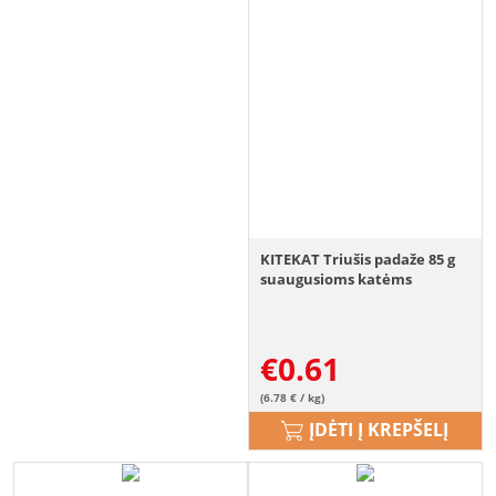
KITEKAT Triušis padaže 85 g
suaugusioms katėms
€
0.61
(6.78 € / kg)
ĮDĖTI Į KREPŠELĮ