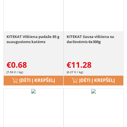
KITEKAT Vištiena padaže 85 g
KITEKAT Sausa vištiena su
suaugusioms katėms
daržovėmis 6x300g
€
0.68
€
11.28
(7.56 € / kg)
(6.27 € / kg)
ĮDĖTI Į KREPŠELĮ
ĮDĖTI Į KREPŠELĮ