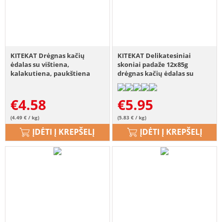
KITEKAT Drėgnas kačių
KITEKAT Delikatesiniai
ėdalas su vištiena,
skoniai padaže 12x85g
kalakutiena, paukštiena
drėgnas kačių ėdalas su
12x85g
kalakutiena, triušiena,
paukštiena
€
4.58
€
5.95
(4.49 € / kg)
(5.83 € / kg)
ĮDĖTI Į KREPŠELĮ
ĮDĖTI Į KREPŠELĮ