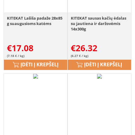
KITEKAT Lašiša padaže 28x85
KITEKAT sausas kačių ėdalas
g suaugusioms katėms
su jautiena ir daržovėmis
14x300g
€
17.08
€
26.32
(7.18 € / kg)
(6.27 € / kg)
ĮDĖTI Į KREPŠELĮ
ĮDĖTI Į KREPŠELĮ