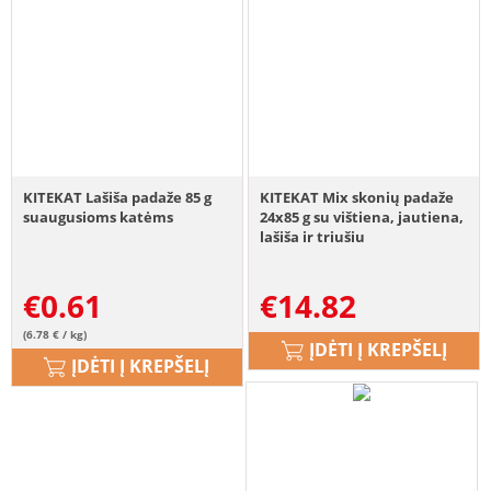
KITEKAT Lašiša padaže 85 g
KITEKAT Mix skonių padaže
suaugusioms katėms
24x85 g su vištiena, jautiena,
lašiša ir triušiu
€
0.61
€
14.82
(6.78 € / kg)
ĮDĖTI Į KREPŠELĮ
ĮDĖTI Į KREPŠELĮ