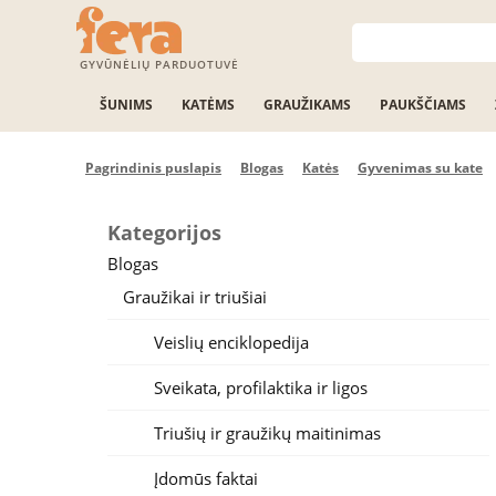
GYVŪNĖLIŲ PARDUOTUVĖ
ŠUNIMS
KATĖMS
GRAUŽIKAMS
PAUKŠČIAMS
Pagrindinis puslapis
Blogas
Katės
Gyvenimas su kate
Kategorijos
Blogas
Graužikai ir triušiai
Veislių enciklopedija
Sveikata, profilaktika ir ligos
Triušių ir graužikų maitinimas
Įdomūs faktai