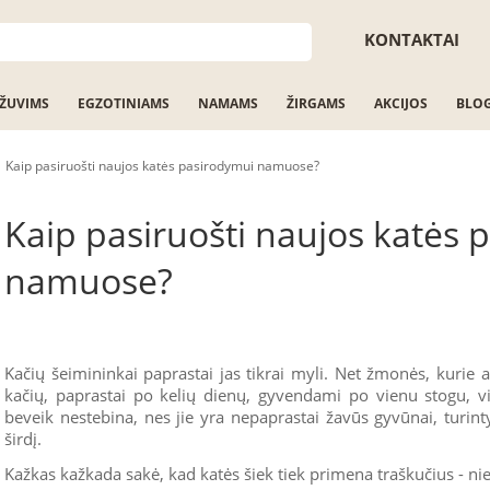
KONTAKTAI
ŽUVIMS
EGZOTINIAMS
NAMAMS
ŽIRGAMS
AKCIJOS
BLO
Kaip pasiruošti naujos katės pasirodymui namuose?
Kaip pasiruošti naujos katės 
namuose?
Kačių šeimininkai paprastai jas tikrai myli. Net žmonės, kurie 
kačių, paprastai po kelių dienų, gyvendami po vienu stogu, vis
beveik nestebina, nes jie yra nepaprastai žavūs gyvūnai, turint
širdį.
Kažkas kažkada sakė, kad katės šiek tiek primena traškučius - ni