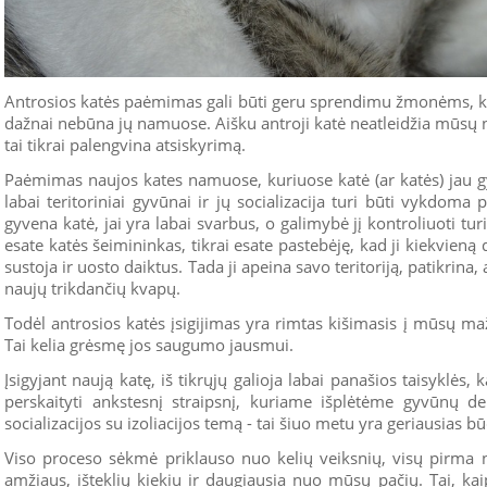
Antrosios katės paėmimas gali būti geru sprendimu žmonėms, ku
dažnai nebūna jų namuose. Aišku antroji katė neatleidžia mūsų n
tai tikrai palengvina atsiskyrimą.
Paėmimas naujos kates namuose, kuriuose katė (ar katės) jau gy
labai teritoriniai gyvūnai ir jų socializacija turi būti vykdoma 
gyvena katė, jai yra labai svarbus, o galimybė jį kontroliuoti tu
esate katės šeimininkas, tikrai esate pastebėję, kad ji kiekvieną
sustoja ir uosto daiktus. Tada ji apeina savo teritoriją, patikrina,
naujų trikdančių kvapų.
Todėl antrosios katės įsigijimas yra rimtas kišimasis į mūsų m
Tai kelia grėsmę jos saugumo jausmui.
Įsigyjant naują katę, iš tikrųjų galioja labai panašios taisyklės,
perskaityti ankstesnį straipsnį, kuriame išplėtėme gyvūnų d
socializacijos su izoliacijos temą - tai šiuo metu yra geriausias bū
Viso proceso sėkmė priklauso nuo kelių veiksnių, visų pirma
amžiaus, išteklių kiekiu ir daugiausia nuo mūsų pačių. Tai, ka