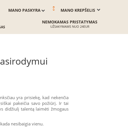
0
MANO PASKYRA
MANO KREPŠELIS
NEMOKAMAS PRISTATYMAS
UŽSAKYMAMS NUO 24EUR
GAS
pasirodymui
anksčiau yra prisiekę, kad nekenčia
iškai pakeičia savo požiūrį. Ir tai
ys didžiulį talentą laimėti žmogaus
ekada nesibaigia vienu.