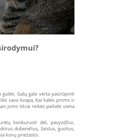
sirodymui?
gulėti. Galų gale verta pasirūpinti
ikti savo kvapą. Kai katės priims ir
ais joms tikrai reikės pailsėti viena
urėtų konkuruoti dėl, pavyzdžiui,
skirus dubenėlius, žaislus, guolius,
ia kovų priežastis.