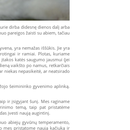
rie dirba didesnę dienos dalį arba
uo pareigos žaisti su abiem, tačiau
vena, yra nemažas iššūkis. Jie yra
protingai ir ramiai. Plotas, kuriame
ri įtakos katės saugumo jausmui (jei
 dieną vaikšto po namus, retkarčiais
 ar niekas nepasikeitė, ar neatsirado
ažojo šeimininko gyvenimo aplinką.
 kaip ir įsigyjant šunį. Mes raginame
erinimo temą, taip pat pristatėme
das įvesti naują augintinį.
 nuo abiejų gyvūnų temperamento,
ip mes pristatome naują kačiuką ir