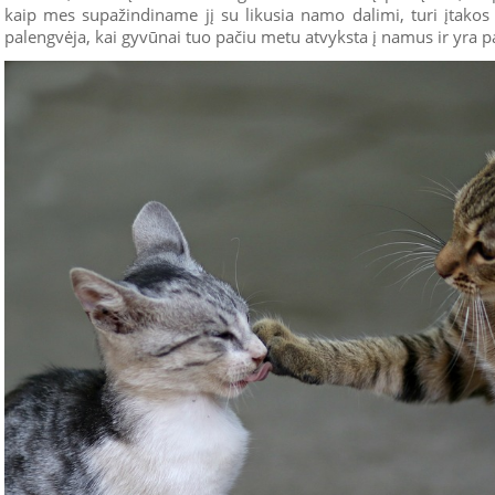
kaip mes supažindiname jį su likusia namo dalimi, turi įtakos
palengvėja, kai gyvūnai tuo pačiu metu atvyksta į namus ir yra 