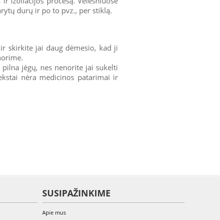
 ir izoliacijos procesą. Vėlesniuose
ytų durų ir po to pvz., per stiklą.
ir skirkite jai daug dėmesio, kad ji
enorime.
pilna jėgų, nes nenorite jai sukelti
tekstai nėra medicinos patarimai ir
SUSIPAŽINKIME
Apie mus