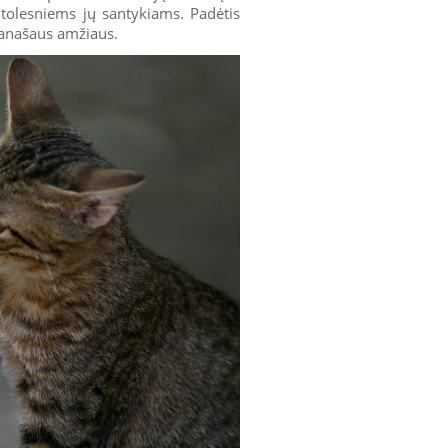
 tolesniems jų santykiams. Padėtis
panašaus amžiaus.