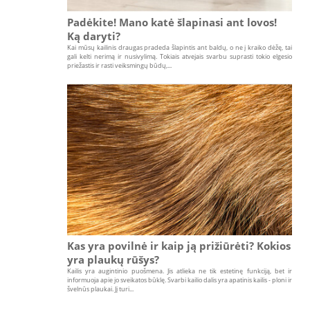
Padėkite! Mano katė šlapinasi ant lovos!
Ką daryti?
Kai mūsų kailinis draugas pradeda šlapintis ant baldų, o ne į kraiko dėžę, tai
gali kelti nerimą ir nusivylimą. Tokiais atvejais svarbu suprasti tokio elgesio
priežastis ir rasti veiksmingų būdų,...
Kas yra povilnė ir kaip ją prižiūrėti? Kokios
yra plaukų rūšys?
Kailis yra augintinio puošmena. Jis atlieka ne tik estetinę funkciją, bet ir
informuoja apie jo sveikatos būklę. Svarbi kailio dalis yra apatinis kailis - ploni ir
švelnūs plaukai. Jį turi...