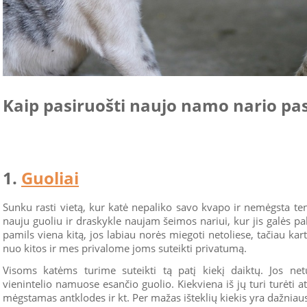
Kaip pasiruošti naujo namo nario pa
1.
Guoliai
Sunku rasti vietą, kur katė nepaliko savo kvapo ir nemėgsta ten 
nauju guoliu ir draskykle naujam šeimos nariui, kur jis galės pal
pamils viena kitą, jos labiau norės miegoti netoliese, tačiau kart
nuo kitos ir mes privalome joms suteikti privatumą.
Visoms katėms turime suteikti tą patį kiekį daiktų. Jos net
vienintelio namuose esančio guolio. Kiekviena iš jų turi turėti at
mėgstamas antklodes ir kt. Per mažas išteklių kiekis yra dažniaus