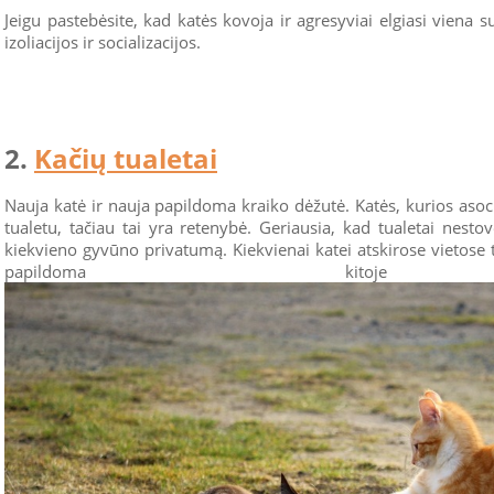
Jeigu pastebėsite, kad katės kovoja ir agresyviai elgiasi viena su 
izoliacijos ir socializacijos.
2.
Kačių tualetai
Nauja katė ir nauja papildoma kraiko dėžutė. Katės, kurios asocij
tualetu, tačiau tai yra retenybė. Geriausia, kad tualetai nestov
kiekvieno gyvūno privatumą. Kiekvienai katei atskirose vietose 
papildoma kitoje vie