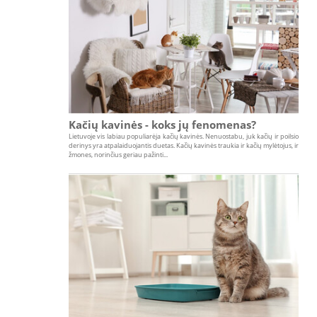
Kačių kavinės - koks jų fenomenas?
Lietuvoje vis labiau populiarėja kačių kavinės. Nenuostabu, juk kačių ir poilsio
derinys yra atpalaiduojantis duetas. Kačių kavinės traukia ir kačių mylėtojus, ir
žmones, norinčius geriau pažinti...