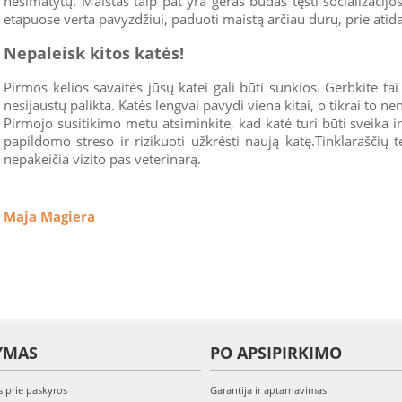
nesimatytų. Maistas taip pat yra geras būdas tęsti socializacijos
etapuose verta pavyzdžiui, paduoti maistą arčiau durų, prie atidar
Nepaleisk kitos katės!
Pirmos kelios savaitės jūsų katei gali būti sunkios. Gerbkite tai 
nesijaustų palikta. Katės lengvai pavydi viena kitai, o tikrai to n
Pirmojo susitikimo metu atsiminkite, kad katė turi būti sveika ir 
papildomo streso ir rizikuoti užkrėsti naują katę.Tinklaraščių 
nepakeičia vizito pas veterinarą.
Maja Magiera
YMAS
PO APSIPIRKIMO
s prie paskyros
Garantija ir aptarnavimas