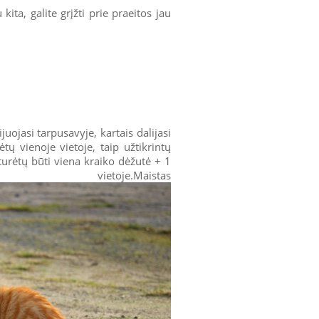
kita, galite grįžti prie praeitos jau
uojasi tarpusavyje, kartais dalijasi
ėtų vienoje vietoje, taip užtikrintų
turėtų būti viena kraiko dėžutė + 1
toje.Maistas