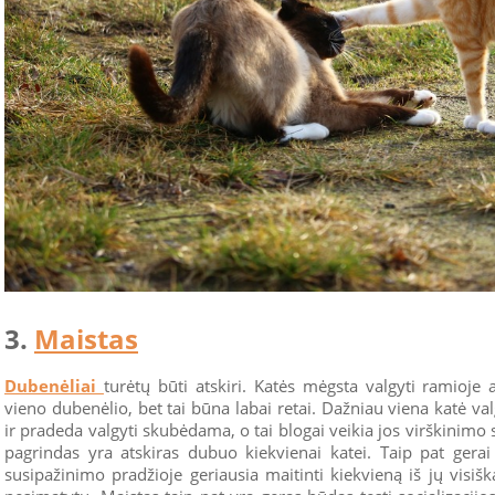
3.
Maistas
Dubenėliai
turėtų būti atskiri. Katės mėgsta valgyti ramioje a
vieno dubenėlio, bet tai būna labai retai. Dažniau viena katė valg
ir pradeda valgyti skubėdama, o tai blogai veikia jos virškinimo 
pagrindas yra atskiras dubuo kiekvienai katei. Taip pat gerai
susipažinimo pradžioje geriausia maitinti kiekvieną iš jų visišk