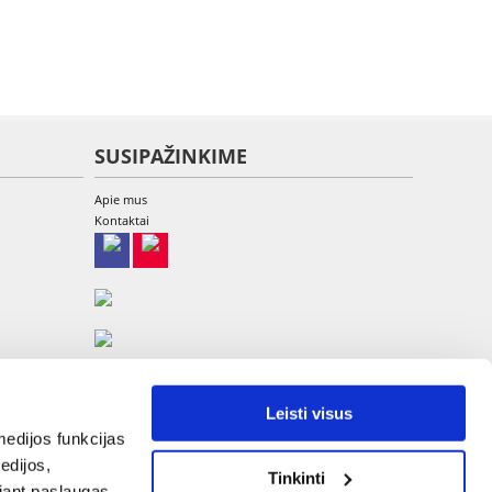
SUSIPAŽINKIME
Apie mus
Kontaktai
Leisti visus
edijos funkcijas
edijos,
Tinkinti
UAB Etina, A. Goštauto g. 8-220, LT-01108 Vilnius
ojant paslaugas
Tel: +370 700 449 79, El.paštas:
info@fera.lt