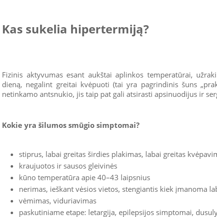
Kas sukelia hipertermiją?
Fizinis aktyvumas esant aukštai aplinkos temperatūrai, užraki
dieną, negalint greitai kvėpuoti (tai yra pagrindinis šuns „pr
netinkamo antsnukio, jis taip pat gali atsirasti apsinuodijus ir se
Kokie yra šilumos smūgio simptomai?
stiprus, labai greitas širdies plakimas, labai greitas kvėpav
kraujuotos ir sausos gleivinės
kūno temperatūra apie 40–43 laipsnius
nerimas, ieškant vėsios vietos, stengiantis kiek įmanoma lab
vėmimas, viduriavimas
paskutiniame etape: letargija, epilepsijos simptomai, dusul