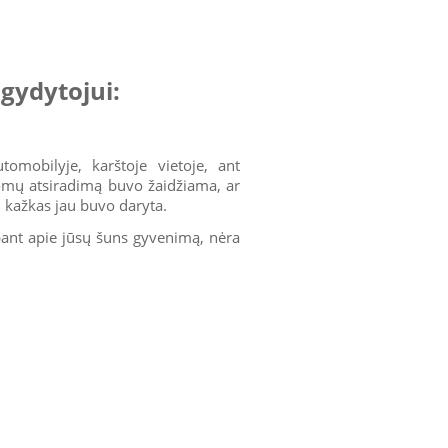
 gydytojui:
tomobilyje, karštoje vietoje, ant
tomų atsiradimą buvo žaidžiama, ar
ei kažkas jau buvo daryta.
albant apie jūsų šuns gyvenimą, nėra