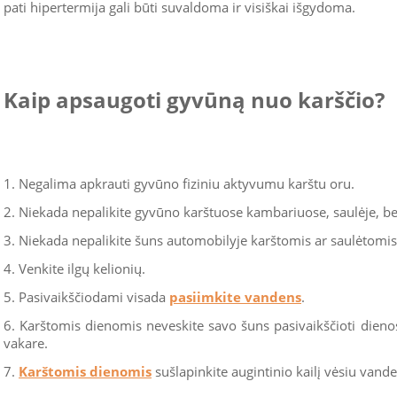
pati hipertermija gali būti suvaldoma ir visiškai išgydoma.
Kaip apsaugoti gyvūną nuo karščio?
1. Negalima apkrauti gyvūno fiziniu aktyvumu karštu oru.
2. Niekada nepalikite gyvūno karštuose kambariuose, saulėje, b
3. Niekada nepalikite šuns automobilyje karštomis ar saulėtomi
4. Venkite ilgų kelionių.
5. Pasivaikščiodami visada
pasiimkite vandens
.
6. Karštomis dienomis neveskite savo šuns pasivaikščioti dienos m
vakare.
7.
Karštomis dienomis
sušlapinkite augintinio kailį vėsiu vande