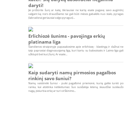
daryti!
Jei prižiūrite šunį ar katę, tikriausiai ne kartą esate pagavę savo augintinį
valgant ką nors draudžiamo: tai gali būti mėsos gabalėlis nuo stalo, pyragas
(labradorai geriausiai valgo pyragus)...
Erlichiozė šunims - pavojinga erkių
platinama liga
Šiandienos straipsnyje papasakosime apie erlichiozę - klastingą ir dažnai ne
taip paprastai diagnozuojamą ligą, kuri kartu su babeziozės ir Laimo liga gali
užklupti bet kurį šunį. Ar esate...
Kaip sudaryti namų pirmosios pagalbos
rinkinį savo šuniui?
Namų vaistinėlė šuniui - puiki pagalbinė priemonė, kurią galite turėti po
ranka, kai atsitinka netikėtumas: šuo susižaloja leteną, skaudžiai susilaužo
nagą, įsisiurbia erkę ar turi virškinimo...