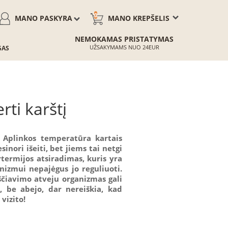
0
MANO PASKYRA
MANO KREPŠELIS
NEMOKAMAS PRISTATYMAS
UŽSAKYMAMS NUO 24EUR
GAS
rti karštį
. Aplinkos temperatūra kartais
inori išeiti, bet jiems tai netgi
ermijos atsiradimas, kuris yra
izmui nepajėgus jo reguliuoti.
ščiavimo atveju organizmas gali
, be abejo, dar nereiškia, kad
vizito!