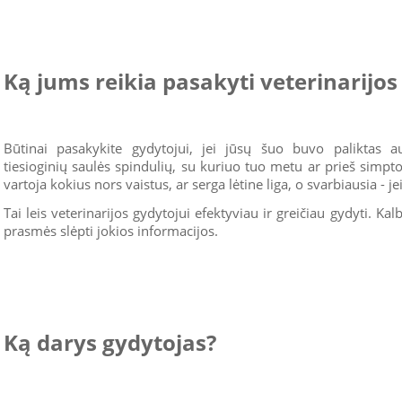
Ką jums reikia pasakyti veterinarijos
Būtinai pasakykite gydytojui, jei jūsų šuo buvo paliktas au
tiesioginių saulės spindulių, su kuriuo tuo metu ar prieš simp
vartoja kokius nors vaistus, ar serga lėtine liga, o svarbiausia - j
Tai leis veterinarijos gydytojui efektyviau ir greičiau gydyti. K
prasmės slėpti jokios informacijos.
Ką darys gydytojas?