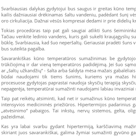
Svarbiausias dalykas gydytojui bus saugus ir greitas kūno tem
kailis dažniausiai drėkinamas šaltu vandeniu, padėdant šunį vėsio
oro cirkuliacija. Dažnai vėsūs kompresai dedami ir prie didelių k
Tokias procedūras taip pat gali saugiai atlikti šuns šeiminink
Tačiau venkite ledinio vandens, kuris gali sukelti kraujagyslių 
būklę. Svarbiausia, kad šuo neperšaltų. Geriausiai pradėti šuns vė
bus suteikta pagalba.
Savarankiškas kūno temperatūros sumažinimas be gydytojo 
trūkčiojimą ir dar vieną temperatūros padidėjimą. Jei šuo sąm
ar „šaltų užkandžių“ - šalta arba šaldyta mėsa mažais gabalėliais
būdai naudojami tik tiems šunims, kuriems yra mažas hipe
procesuose gydytojas paprastai naudoja skysčių terapiją skysči
nepagerėja, temperatūrai sumažinti naudojami labiau invaziniai m
Taip pat reikėtų atsiminti, kad net ir sumažinus kūno temperatū
intensyvios medicininės priežiūros. Hipertermijos padarinius 
„atvėsinimo“ pabaigos. Tai inkstų, nervų sistemos, gelta, olig
pažeidimai.
Kas yra labai svarbu gydant hipertermiją, karščiavimą mažin
skiriant juos savarankiškai, galima žymiai sumažinti gyvūno gal