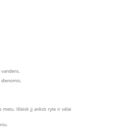
e vandens.
s dienomis.
etu. Išleisk jį anksti ryte ir vėlai
niu.