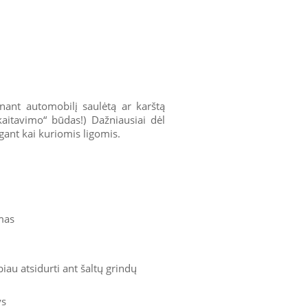
nant automobilį saulėtą ar karštą
akaitavimo“ būdas!) Dažniausiai dėl
rgant kai kuriomis ligomis.
imas
iau atsidurti ant šaltų grindų
ys