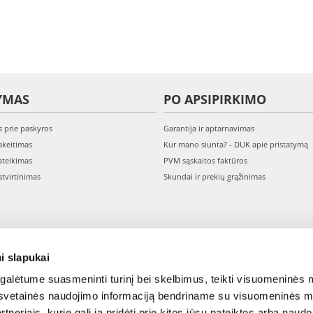
YMAS
PO APSIPIRKIMO
s prie paskyros
Garantija ir aptarnavimas
keitimas
Kur mano siunta? - DUK apie pristatymą
teikimas
PVM sąskaitos faktūros
tvirtinimas
Skundai ir prekių grąžinimas
i slapukai
alėtume suasmeninti turinį bei skelbimus, teikti visuomeninės m
o, svetainės naudojimo informaciją bendriname su visuomeninės m
tneriais, kurie gali ją pridėti prie kitos jūsų pateiktos arba naud