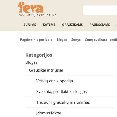
GYVŪNĖLIŲ PARDUOTUVĖ
ŠUNIMS
KATĖMS
GRAUŽIKAMS
PAUKŠČIAMS
Pagrindinis puslapis
Blogas
Šunys
Šunų sveikata - profi
Kategorijos
Blogas
Graužikai ir triušiai
Veislių enciklopedija
Sveikata, profilaktika ir ligos
Triušių ir graužikų maitinimas
Įdomūs faktai