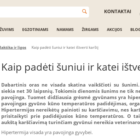
KONTAKTAI
ŽUVIMS
EGZOTINIAMS
NAMAMS
ŽIRGAMS
AKCIJOS
BLO
laktika ir ligos
Kaip padėti šuniui ir katei ištverti karštį
Kaip padėti šuniui ir katei ištve
Dabartinis oras ne visada skatina vaikščioti su šunimi
siekia net 30 laipsnių. Tokiomis dienomis šunims ne tik nes
pavojinga. Tuomet didžiausia grėsmė gyvūnams yra hipert
pavojingas gyvūno kūno temperatūros padidėjimas, organ
Hipertermijos nereikėtų painioti su karščiavimu, nes kar
prisitaikyti prie padidėjusios kūno temperatūros. O tai
aukštą karščiavimą turinčiam gyvūnui nereikia veterinaro 
Hipertermija visada yra pavojinga gyvybei.