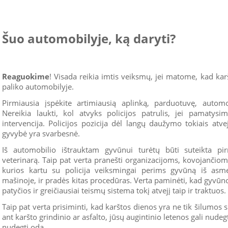
Šuo automobilyje, ką daryti?
Reaguokime
! Visada reikia imtis veiksmų, jei matome, kad ka
paliko automobilyje.
Pirmiausia įspėkite artimiausią aplinką, parduotuvę, automob
Nereikia laukti, kol atvyks policijos patrulis, jei pamatysi
intervencija. Policijos pozicija dėl langų daužymo tokiais atve
gyvybė yra svarbesnė.
Iš automobilio ištrauktam gyvūnui turėtų būti suteikta p
veterinarą. Taip pat verta pranešti organizacijoms, kovojančiom
kurios kartu su policija veiksmingai perims gyvūną iš asm
mašinoje, ir pradės kitas procedūras. Verta paminėti, kad gyvū
patyčios ir greičiausiai teismų sistema tokį atvejį taip ir traktuos.
Taip pat verta prisiminti, kad karštos dienos yra ne tik šilumos 
ant karšto grindinio ar asfalto, jūsų augintinio letenos gali nudegt
nudegti oda.