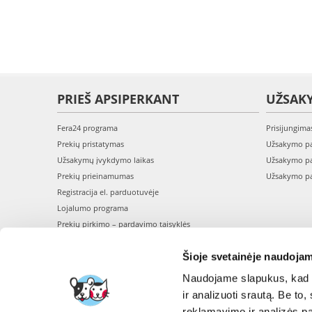
PRIEŠ APSIPERKANT
UŽSAK
Fera24 programa
Prisijungima
Prekių pristatymas
Užsakymo pa
Užsakymų įvykdymo laikas
Užsakymo pa
Prekių prieinamumas
Užsakymo pa
Registracija el. parduotuvėje
Lojalumo programa
Prekių pirkimo – pardavimo taisyklės
Privatumo politika
Šioje svetainėje naudojam
Perskaitykite mūsų straipsnius - BLOGAS
Naudojame slapukus, kad g
ir analizuoti srautą. Be t
reklamavimo ir analizės par