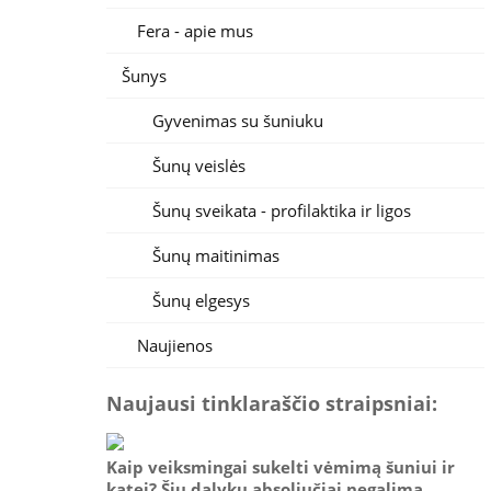
Fera - apie mus
Šunys
Gyvenimas su šuniuku
Šunų veislės
Šunų sveikata - profilaktika ir ligos
Šunų maitinimas
Šunų elgesys
Naujienos
Naujausi tinklaraščio straipsniai:
Kaip veiksmingai sukelti vėmimą šuniui ir
katei? Šių dalykų absoliučiai negalima