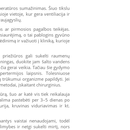
peratūros sumažinimas. Šiuo tikslu
je vietoje, kur gera ventiliacija ir
raujagyslių.
as ar pirmosios pagalbos teikėjas.
susiaurėjimą, o tai pablogins gyvūno
dinimą ir važiuoti į kliniką, kurioje
priežiūros gali sukelti raumenų
oningas, duokite jam šalto vandens
 čia gerai veikia. Tačiau šie gydymo
rtermijos laipsnis. Tolesniuose
ų trūkumui organizme papildyti. Jei
etodai, įskaitant chirurginius.
rą, šuo ar katė vis tiek reikalauja
galima pastebėti per 3–5 dienas po
urija, kruvinas viduriavimas ir kt.
antys vaistai nenaudojami, todėl
imybes ir netgi sukelti mirtį, nors