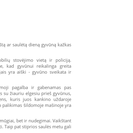
rštą ar saulėtą dieną gyvūną kažkas
ilių stovėjimo vietą ir policiją.
me, kad gyvūnui reikalinga greita
jais yra aiški - gyvūno sveikata ir
irmoji pagalba ir gabenamas pas
s su žiauriu elgesiu prieš gyvūnus,
ens, kuris juos kankino uždaroje
no palikimas šildomoje mašinoje yra
smūgiai, bet ir nudegimai. Vaikštant
i. Taip pat stiprios saulės metu gali