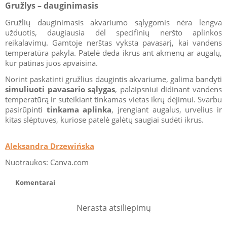
Gružlys – dauginimasis
Gružlių dauginimasis akvariumo sąlygomis nėra lengva
užduotis, daugiausia dėl specifinių neršto aplinkos
reikalavimų. Gamtoje nerštas vyksta pavasarį, kai vandens
temperatūra pakyla. Patelė deda ikrus ant akmenų ar augalų,
kur patinas juos apvaisina.
Norint paskatinti gružlius daugintis akvariume, galima bandyti
simuliuoti pavasario sąlygas
, palaipsniui didinant vandens
temperatūrą ir suteikiant tinkamas vietas ikrų dėjimui. Svarbu
pasirūpinti
tinkama aplinka
, įrengiant augalus, urvelius ir
kitas slėptuves, kuriose patelė galėtų saugiai sudėti ikrus.
Aleksandra Drzewińska
Nuotraukos: Canva.com
Komentarai
Nerasta atsiliepimų