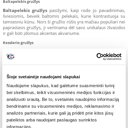
Baltapelekis gružlys
Baltapelekis gružlys
pasižymi, kaip rodo jo pavadinimas,
šviesiomis, beveik baltomis pelekais, kurie kontrastuoja su
tamsesniu kūnu. Nors ši gružlio rūšis yra mažiau populiari nei
paprastasis gružlys, ji vertinama dėl savo unikalaus išvaizdos
ir gali būti įdomus akcentas akvariume.
Kesslerio gružlys
Kesslerio gružlys
– dar viena rūšis, kuri vis labiau populiarėja
tarp akvariumininkų. Šis gružlys išsiskiria didesniu kūno
dydžiu ir ryškesne spalva. Jo žvynai paprastai yra didesni ir
labiau pastebimi, suteikdami jam išskirtinę išvaizdą. Kaip ir
kiti gružliai,
Kesslerio gružlys
reikalauja gerai aeruotos ir
Šioje svetainėje naudojami slapukai
švarios vandens aplinkos, kad galėtų tinkamai vystytis.
Naudojame slapukus, kad galėtume suasmeninti turinį
bei skelbimus, teikti visuomeninės medijos funkcijas ir
analizuoti srautą. Be to, svetainės naudojimo informaciją
bendriname su visuomeninės medijos, reklamavimo ir
analizės partneriais, kurie gali ją pridėti prie kitos jūsų
Gružlys – akvariumas
pateiktos arba naudojant paslaugas surinktos
Gružlių auginimas reikalauja bent 80 litrų talpos
informacijos.