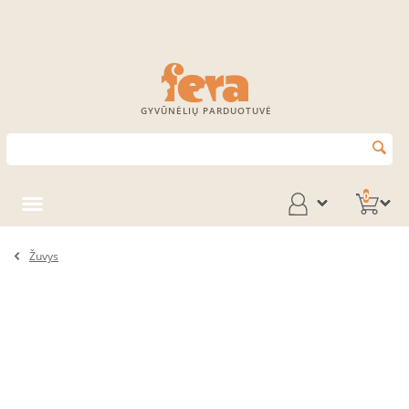
GYVŪNĖLIŲ PARDUOTUVĖ
0
Žuvys