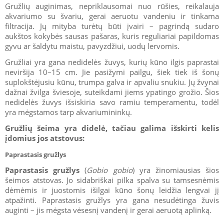
Gružlių auginimas, nepriklausomai nuo rūšies, reikalauja
akvariumo su švariu, gerai aeruotu vandeniu ir tinkama
filtracija. Jų mityba turėtų būti įvairi – pagrindą sudaro
aukštos kokybės sausas pašaras, kuris reguliariai papildomas
gyvu ar šaldytu maistu, pavyzdžiui, uodų lervomis.
Gružliai yra gana nedidelės žuvys, kurių kūno ilgis paprastai
neviršija 10–15 cm. Jie pasižymi pailgu, šiek tiek iš šonų
suplokštėjusiu kūnu, trumpa galva ir apvaliu snukiu. Jų žvynai
dažnai žvilga šviesoje, suteikdami jiems ypatingo grožio. Šios
nedidelės žuvys išsiskiria savo ramiu temperamentu, todėl
yra mėgstamos tarp akvariumininkų.
Gružlių šeima yra didelė, tačiau galima išskirti kelis
įdomius jos atstovus:
Paprastasis gružlys
Paprastasis gružlys
(
Gobio gobio
) yra žinomiausias šios
šeimos atstovas. Jo sidabriškai pilka spalva su tamsesnėmis
dėmėmis ir juostomis išilgai kūno šonų leidžia lengvai jį
atpažinti. Paprastasis gružlys yra gana nesudėtinga žuvis
auginti – jis mėgsta vėsesnį vandenį ir gerai aeruotą aplinką.